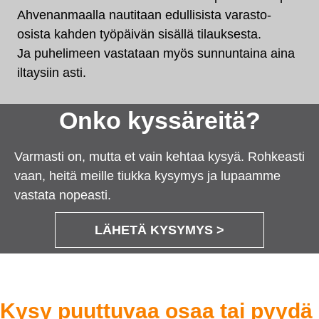
Ahvenanmaalla nautitaan edullisista varasto-
osista kahden työpäivän sisällä tilauksesta.
Ja puhelimeen vastataan myös sunnuntaina aina
iltaysiin asti.
Onko kyssäreitä?
Varmasti on, mutta et vain kehtaa kysyä. Rohkeasti
vaan, heitä meille tiukka kysymys ja lupaamme
vastata nopeasti.
LÄHETÄ KYSYMYS >
Kysy puuttuvaa osaa tai pyydä