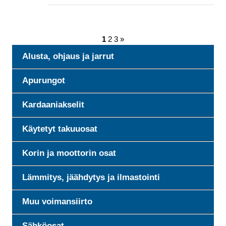
1
2
3
»
Alusta, ohjaus ja jarrut
Apurungot
Kardaaniakselit
Käytetyt takuuosat
Korin ja moottorin osat
Lämmitys, jäähdytys ja ilmastointi
Muu voimansiirto
Sähköosat