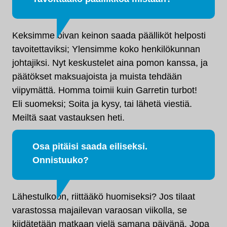
Keksimme oivan keinon saada päälliköt helposti
tavoitettaviksi; Ylensimme koko henkilökunnan
johtajiksi. Nyt keskustelet aina pomon kanssa, ja
päätökset maksuajoista ja muista tehdään
viipymättä. Homma toimii kuin Garretin turbot!
Eli suomeksi; Soita ja kysy, tai lähetä viestiä.
Meiltä saat vastauksen heti.
Osa pitäisi saada eiliseksi.
Onnistuuko?
Lähestulkoon, riittääkö huomiseksi? Jos tilaat
varastossa majailevan varaosan viikolla, se
kiidätetään matkaan vielä samana päivänä. Jopa