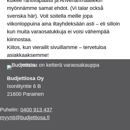
kulkee rahtivapaasti ja Ahvenanmaallekin
myönnämme samat ehdot. (Vi talar också
svenska här). Voit soitella meille jopa
viikonloppuina aina iltayhdeksään asti – eli silloin
kun muita varaosatukkuja ei voisi vähempää
kiinnostaa.
Kiitos, kun vierailit sivuillamme – tervetuloa
asiakkaaksemme!
Budjettiosa Oy
Isoniityntie 6 B
21600 Parainen
Puhelin:
0400 913 437
myynti@budjettiosa.fi