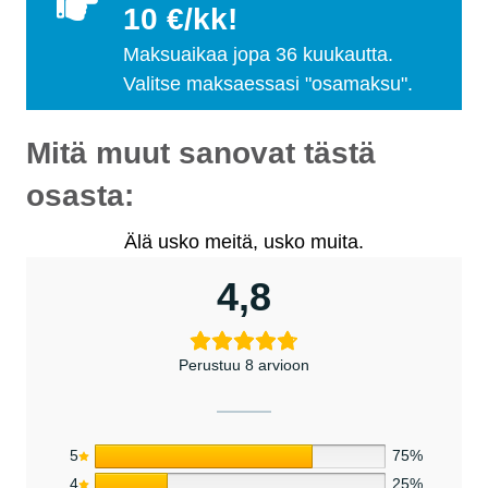
10 €/kk!
Maksuaikaa jopa 36 kuukautta.
Valitse maksaessasi "osamaksu".
Mitä muut sanovat tästä
osasta:
Älä usko meitä, usko muita.
4,8
Perustuu 8 arvioon
5
75%
4
25%