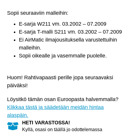
W211
Sopii seuraaviin malleihin:
Tukivarsi
taka,
E-sarja W211 vm. 03.2002 – 07.2009
poikittainen
E-sarja T-malli S211 vm. 03.2002 – 07.2009
määrä
Ei AirMatic ilmajousituksella varustettuihin
malleihin.
Sopii oikealle ja vasemmalle puolelle.
Huom! Rahtivapaasti perille jopa seuraavaksi
päiväksi!
Löysitkö tämän osan Euroopasta halvemmalla?
Klikkaa tästä ja säädetään meidän hintaa
alaspäin.
HETI VARASTOSSA!
Kyllä, osasi on täällä jo odottelemassa