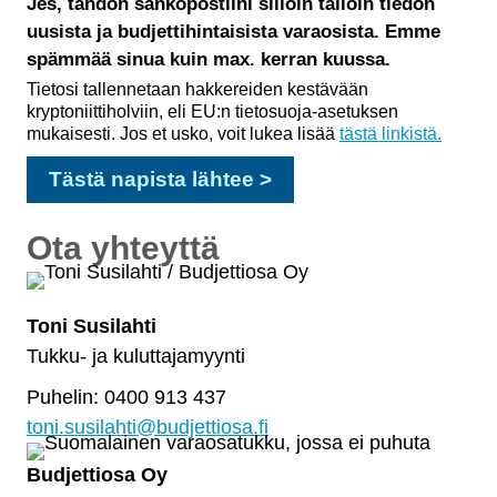
Jes, tahdon sähköpostiini silloin tällöin tiedon
uusista ja budjettihintaisista varaosista. Emme
spämmää sinua kuin max. kerran kuussa.
Tietosi tallennetaan hakkereiden kestävään
kryptoniittiholviin, eli EU:n tietosuoja-asetuksen
mukaisesti. Jos et usko, voit lukea lisää
tästä linkistä.
Ota yhteyttä
Toni Susilahti
Tukku- ja kuluttajamyynti
Puhelin: 0400 913 437
toni.susilahti@budjettiosa.fi
Budjettiosa Oy