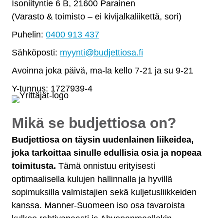
Isoniityntie 6 B, 21600 Parainen
(Varasto & toimisto
–
ei kivijalkaliikettä, sori)
Puhelin:
0400 913 437
Sähköposti:
myynti@budjettiosa.fi
Avoinna joka päivä, ma-la kello 7-21 ja su 9-21
Y-tunnus: 1727939-4
Mikä se budjettiosa on?
Budjettiosa on täysin uudenlainen liikeidea,
joka tarkoittaa sinulle edullisia osia ja nopeaa
toimitusta.
Tämä onnistuu erityisesti
optimaalisella kulujen hallinnalla ja hyvillä
sopimuksilla valmistajien sekä kuljetusliikkeiden
kanssa. Manner-Suomeen iso osa tavaroista