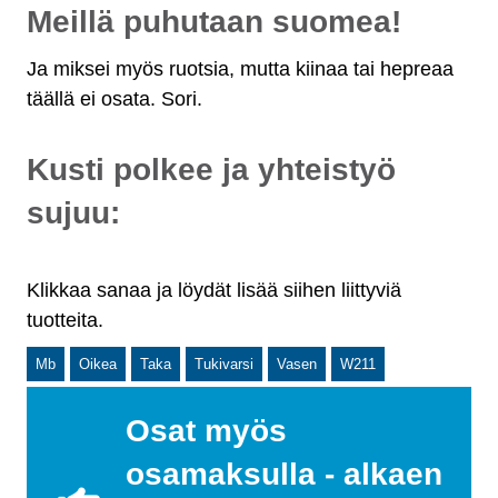
Meillä puhutaan suomea!
Ja miksei myös ruotsia, mutta kiinaa tai hepreaa
täällä ei osata. Sori.
Kusti polkee ja yhteistyö
sujuu:
Klikkaa sanaa ja löydät lisää siihen liittyviä
tuotteita.
Mb
Oikea
Taka
Tukivarsi
Vasen
W211
Osat myös
osamaksulla - alkaen