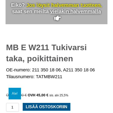
Eikö?
Jos löysit halvemman tuotteen,
saat sen meiltä
vieläkin halvemmalla
MB E W211 Tukivarsi
taka, poikittainen
OE-numero: 211 350 18 06, A211 350 18 06
Tilausnumero: TATMBW211
Ale!
55,00
€
Alkuperäinen
45,00
€
Nykyinen
sis. alv 25,5%
hinta
hinta
MB
oli:
on:
LISÄÄ OSTOSKORIIN
55,00 €.
45,00 €.
E