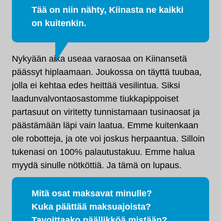
Tää on niin nähty, Kiinasta ne kaikki
on kuitenkin.
Nykyään aika useaa varaosaa on Kiinansetä
päässyt hiplaamaan. Joukossa on täyttä tuubaa,
jolla ei kehtaa edes heittää vesilintua. Siksi
laadunvalvontaosastomme tiukkapippoiset
partasuut on viritetty tunnistamaan tusinaosat ja
päästämään läpi vain laatua. Emme kuitenkaan
ole robotteja, ja ote voi joskus herpaantua. Silloin
tukenasi on 100% palautustakuu. Emme halua
myydä sinulle nötköttiä. Ja tämä on lupaus.
Mitä osat maksavat minulle?
Kuka päättää maksuajoista?
Tavoittaako päällikköä mistään?