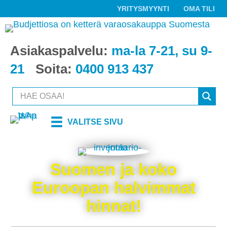
YRITYSMYYNTI
OMA TILI
Asiakaspalvelu:
ma-la 7-21, su 9-
21
Soita:
0400 913 437
VALITSE SIVU
Suomen ja koko
Euroopan halvimmat
hinnat!