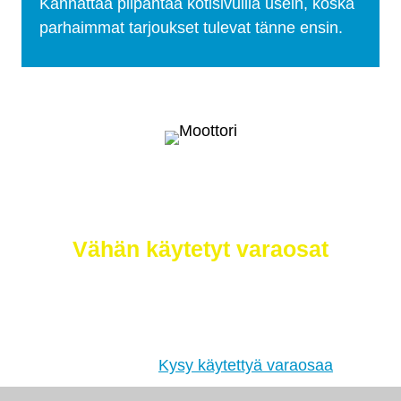
Kannattaa piipahtaa kotisivuilla usein, koska
parhaimmat tarjoukset tulevat tänne ensin.
Selätä ilmastonmuutos – meiltä saat
myös
Vähän käytetyt varaosat
Etsimme sinulle moottorit, vaihdelaatikot,
jakovaihteistot, tasauspyörästöt, korin osat ja muut
hyväkuntoiset käytetyt osat. Myös
tehdaskunnostetut!
Kysy käytettyä varaosaa