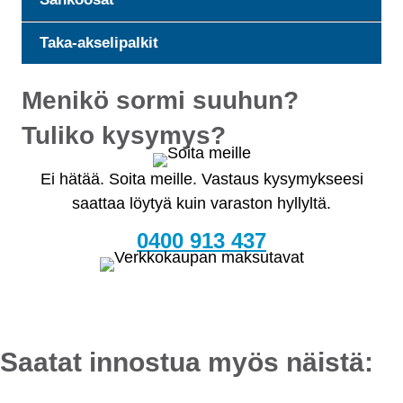
Taka-akselipalkit
Menikö sormi suuhun?
Tuliko kysymys?
Ei hätää. Soita meille. Vastaus kysymykseesi
saattaa löytyä kuin varaston hyllyltä.
0400 913 437
Saatat innostua myös näistä: