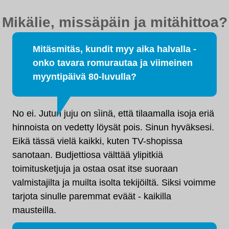
Mikälie, missäpäin ja mitähittoa?
Mitäsmitäs, kundit myy aika halvalla -
onko tavara romurautaa ja viimeinen
myyntipäivä 80-luvulla?
No ei. Jutun juju on sìinä, että tilaamalla isoja eriä
hinnoista on vedetty löysät pois. Sinun hyväksesi.
Eikä tässä vielä kaikki, kuten TV-shopissa
sanotaan. Budjettiosa välttää ylipitkiä
toimitusketjuja ja ostaa osat itse suoraan
valmistajilta ja muilta isolta tekijöiltä. Siksi voimme
tarjota sinulle paremmat eväät - kaikilla
mausteilla.