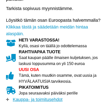
6
92-,
Tarkista sopivuus myynnistämme.
XEDOS-
Löysitkö tämän osan Euroopasta halvemmalla?
6
Klikkaa tästä ja säädetään meidän hintaa
92-
alaspäin.
määrä
HETI VARASTOSSA!
Kyllä, osasi on täällä jo odottelemassa
RAHTIVAPAA TUOTE
Saat kaupan päälle ilmaisen kuljetuksen, jos
laskusi loppusumma on yli 150 euroa
UUSI OSA
Tämä, kuten muutkin osamme, ovat uusia ja
HYVÄLAATUISIA tarvikeosia.
PIKATOIMITUS
Jopa seuraavaksi päiväksi perille
Kauppa- ja toimitusehdot