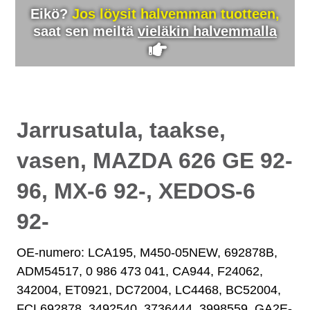
Eikö?
Jos löysit halvemman tuotteen,
saat sen meiltä
vieläkin halvemmalla
Jarrusatula, taakse,
vasen, MAZDA 626 GE 92-
96, MX-6 92-, XEDOS-6
92-
OE-numero: LCA195, M450-05NEW, 692878B,
ADM54517, 0 986 473 041, CA944, F24062,
342004, ET0921, DC72004, LC4468, BC52004,
FCL692878, 3492540, 3736444, 3998559, GA2E-