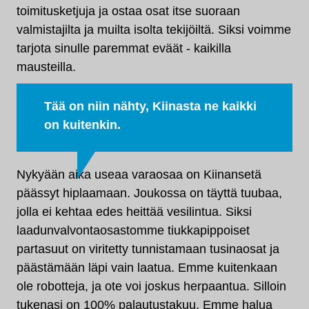
toimitusketjuja ja ostaa osat itse suoraan
valmistajilta ja muilta isolta tekijöiltä. Siksi voimme
tarjota sinulle paremmat eväät - kaikilla
mausteilla.
Tää on niin nähty, Kiinasta ne kaikki
on kuitenkin.
Nykyään aika useaa varaosaa on Kiinansetä
päässyt hiplaamaan. Joukossa on täyttä tuubaa,
jolla ei kehtaa edes heittää vesilintua. Siksi
laadunvalvontaosastomme tiukkapippoiset
partasuut on viritetty tunnistamaan tusinaosat ja
päästämään läpi vain laatua. Emme kuitenkaan
ole robotteja, ja ote voi joskus herpaantua. Silloin
tukenasi on 100% palautustakuu. Emme halua