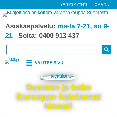
YRITYSMYYNTI
OMA TILI
Asiakaspalvelu:
ma-la 7-21, su 9-
21
Soita:
0400 913 437
VALITSE SIVU
Suomen ja koko
Euroopan halvimmat
hinnat!