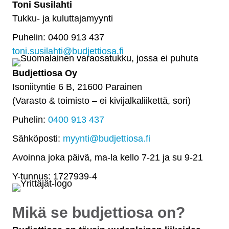
Toni Susilahti
Tukku- ja kuluttajamyynti
Puhelin: 0400 913 437
toni.susilahti@budjettiosa.fi
Budjettiosa Oy
Isoniityntie 6 B, 21600 Parainen
(Varasto & toimisto
–
ei kivijalkaliikettä, sori)
Puhelin:
0400 913 437
Sähköposti:
myynti@budjettiosa.fi
Avoinna joka päivä, ma-la kello 7-21 ja su 9-21
Y-tunnus: 1727939-4
Mikä se budjettiosa on?