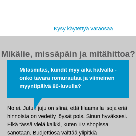
Etsimme sinulle moottorit, vaihdelaatikot,
jakovaihteistot, tasauspyörästöt, korin osat ja muut
hyväkuntoiset käytetyt osat. Myös
tehdaskunnostetut!
Kysy käytettyä varaosaa
Mikälie, missäpäin ja mitähittoa?
Mitäsmitäs, kundit myy aika halvalla -
onko tavara romurautaa ja viimeinen
myyntipäivä 80-luvulla?
No ei. Jutun juju on sìinä, että tilaamalla isoja eriä
hinnoista on vedetty löysät pois. Sinun hyväksesi.
Eikä tässä vielä kaikki, kuten TV-shopissa
sanotaan. Budjettiosa välttää ylipitkiä