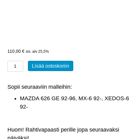
110,00
€
sis. alv 25,5%
Jarrusatula,
Lisää ostoskoriin
taakse,
vasen,
Sopii seuraaviin malleihin:
MAZDA
626
MAZDA 626 GE 92-96, MX-6 92-, XEDOS-6
GE
92-
92-
96,
Huom! Rahtivapaasti perille jopa seuraavaksi
MX-
päiväksi!