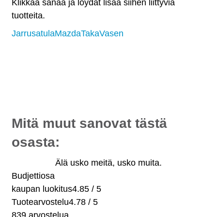
Klikkaa sanaa ja löydät lisää siihen liittyviä
tuotteita.
Jarrusatula
Mazda
Taka
Vasen
Osat myös osamaksulla
- alkaen 10 €/kk!
Maksuaikaa jopa 36 kuukautta.
Valitse maksaessasi "osamaksu".
Mitä muut sanovat tästä
osasta:
Älä usko meitä, usko muita.
Budjettiosa
kaupan luokitus
4.85 / 5
Tuotearvostelu
4.78 / 5
839 arvostelua