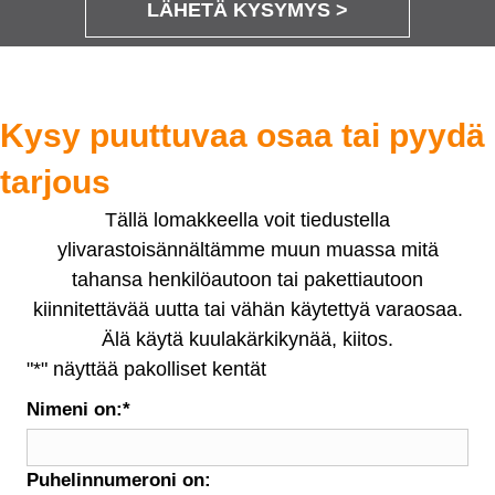
LÄHETÄ KYSYMYS >
Kysy puuttuvaa osaa tai pyydä
tarjous
Tällä lomakkeella voit tiedustella
ylivarastoisännältämme muun muassa mitä
tahansa henkilöautoon tai pakettiautoon
kiinnitettävää uutta tai vähän käytettyä varaosaa.
Älä käytä kuulakärkikynää, kiitos.
"
*
" näyttää pakolliset kentät
Nimeni on:
*
Puhelinnumeroni on: