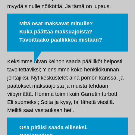
myydä sinulle nötköttiä. Ja tämä on lupaus.
Mitä osat maksavat minulle?
Kuka päättää maksuajoista?
Tavoittaako päällikköä mistään?
Keksimme oivan keinon saada päälliköt helposti
tavoitettaviksi; Ylensimme koko henkilökunnan
johtajiksi. Nyt keskustelet aina pomon kanssa, ja
päätökset maksuajoista ja muista tehdään
viipymättä. Homma toimii kuin Garretin turbot!
Eli suomeksi; Soita ja kysy, tai lähetä viestiä.
Meiltä saat vastauksen heti.
Osa pitäisi saada eiliseksi.