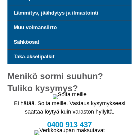
Lämmitys, jäähdytys ja ilmastointi
Muu voimansiirto
Sähköosat
Taka-akselipalkit
Menikö sormi suuhun?
Tuliko kysymys?
Ei hätää. Soita meille. Vastaus kysymykseesi
saattaa löytyä kuin varaston hyllyltä.
0400 913 437