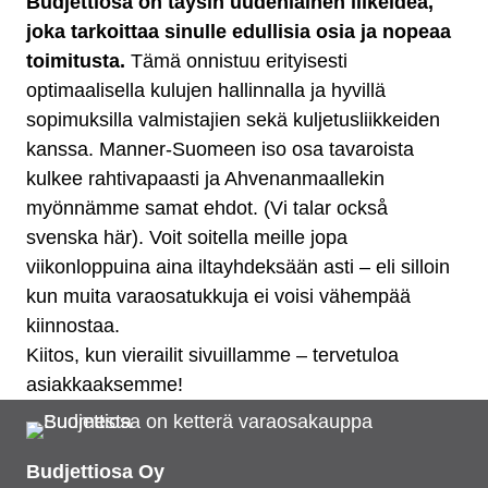
Budjettiosa on täysin uudenlainen liikeidea,
joka tarkoittaa sinulle edullisia osia ja nopeaa
toimitusta.
Tämä onnistuu erityisesti
optimaalisella kulujen hallinnalla ja hyvillä
sopimuksilla valmistajien sekä kuljetusliikkeiden
kanssa. Manner-Suomeen iso osa tavaroista
kulkee rahtivapaasti ja Ahvenanmaallekin
myönnämme samat ehdot. (Vi talar också
svenska här). Voit soitella meille jopa
viikonloppuina aina iltayhdeksään asti – eli silloin
kun muita varaosatukkuja ei voisi vähempää
kiinnostaa.
Kiitos, kun vierailit sivuillamme – tervetuloa
asiakkaaksemme!
Budjettiosa Oy