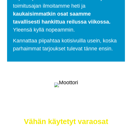
toimitusajan ilmoitamme heti ja
kaukaisimmatkin osat saamme
tavallisesti hankittua reilussa viikossa.
Yleensä kyllä nopeammin.
Kannattaa piipahtaa kotisivuilla usein, koska
parhaimmat tarjoukset tulevat tänne ensin.
Selätä ilmastonmuutos – meiltä saat
myös
Vähän käytetyt varaosat