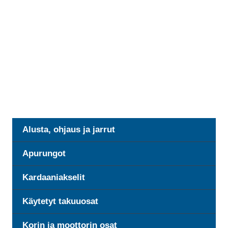
Alusta, ohjaus ja jarrut
Apurungot
Kardaaniakselit
Käytetyt takuuosat
Korin ja moottorin osat