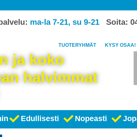
palvelu:
ma-la 7-21, su 9-21
Soita:
0
TUOTERYHMÄT
KYSY OSAA!
 ja koko
an halvimmat
hin
Edullisesti
Nopeasti
Jop