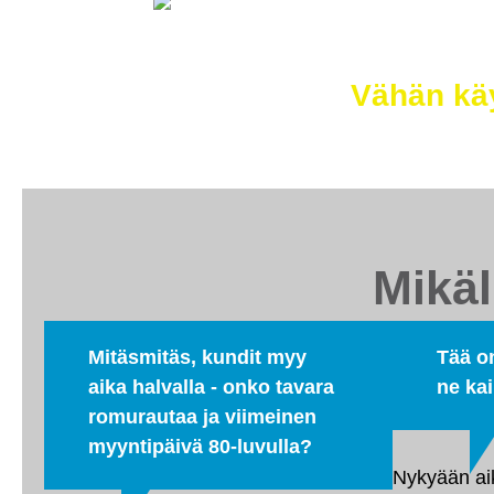
Selätä ilm
Vähän käy
Mikäl
Mitäsmitäs, kundit myy
Tää on
aika halvalla - onko tavara
ne kai
romurautaa ja viimeinen
myyntipäivä 80-luvulla?
Nykyään ai