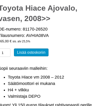
Toyota Hiace Ajovalo,
vasen, 2008>>
OE-numero: 81170-26520
Tilausnumero: AVHIA08VA
165,00
€
sis. alv 25,5%
Toyota
Lisää ostoskoriin
Hiace
Ajovalo,
Sopii seuraaviin malleihin:
vasen,
2008>>
Toyota Hiace vm 2008 – 2012
määrä
Säätömoottori ei mukana
H4 + vilkku
Valmistaja DEPO
Huom! Yli 150 euron tilaukset rahtivapaasti perille,