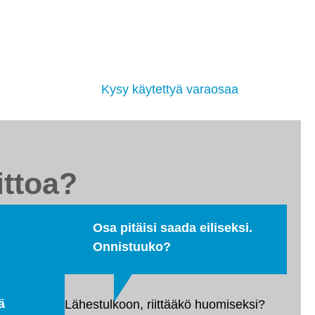
tsimme sinulle moottorit, vaihdelaatikot,
akovaihteistot, tasauspyörästöt, korin osat ja muut
yväkuntoiset käytetyt osat. Myös
ehdaskunnostetut!
Kysy käytettyä varaosaa
ittoa?
Osa pitäisi saada eiliseksi.
Onnistuuko?
ä
Lähestulkoon, riittääkö huomiseksi?