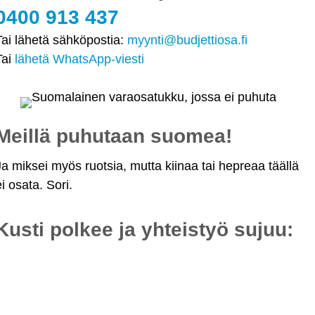
0400 913 437
Tai lähetä sähköpostia:
myynti@budjettiosa.fi
Tai
lähetä WhatsApp-viesti
Meillä puhutaan suomea!
Ja miksei myös ruotsia, mutta kiinaa tai hepreaa täällä
ei osata. Sori.
Kusti polkee ja yhteistyö sujuu: