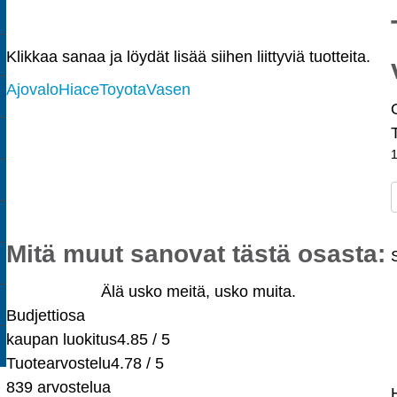
Klikkaa sanaa ja löydät lisää siihen liittyviä tuotteita.
Ajovalo
Hiace
Toyota
Vasen
Osat myös osamaksulla -
alkaen 10 €/kk!
Maksuaikaa jopa 36 kuukautta.
Valitse maksaessasi "osamaksu".
Mitä muut sanovat tästä osasta:
Älä usko meitä, usko muita.
Budjettiosa
kaupan luokitus
4.85 / 5
Tuotearvostelu
4.78 / 5
839 arvostelua