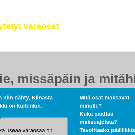
astonmuutos – meiltä saat myös
E
j
tetyt varaosat
h
t
ie, missäpäin ja mitäh
 niin nähty, Kiinasta
Mitä osat maksavat
kki on kuitenkin.
minulle?
Kuka päättää
maksuajoista?
Tavoittaako päällikkö
ka useaa varaosaa on