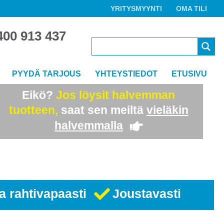
YRITYSMYYNTI
OMA TILI
400 913 437
PYYDÄ TARJOUS
YHTEYSTIEDOT
ETUSIVU
Eikö?
Jos löysit halvemman
tuotteen,
saat sen meiltä
vieläkin
halvemmalla
a rahtivapaasti
Joustavasti