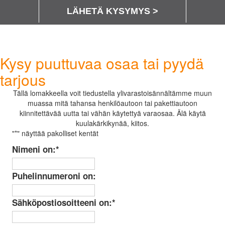
LÄHETÄ KYSYMYS >
Kysy puuttuvaa osaa tai pyydä
tarjous
Tällä lomakkeella voit tiedustella ylivarastoisännältämme muun
muassa mitä tahansa henkilöautoon tai pakettiautoon
kiinnitettävää uutta tai vähän käytettyä varaosaa. Älä käytä
kuulakärkikynää, kiitos.
"
*
" näyttää pakolliset kentät
Nimeni on:
*
Puhelinnumeroni on:
Sähköpostiosoitteeni on:
*