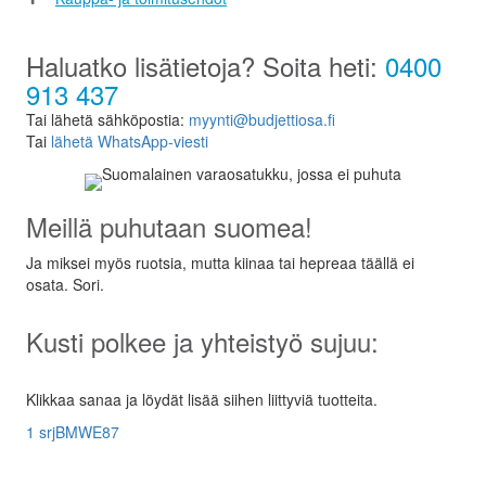
Haluatko lisätietoja? Soita heti:
0400
913 437
Tai lähetä sähköpostia:
myynti@budjettiosa.fi
Tai
lähetä WhatsApp-viesti
Meillä puhutaan suomea!
Ja miksei myös ruotsia, mutta kiinaa tai hepreaa täällä ei
osata. Sori.
Kusti polkee ja yhteistyö sujuu:
Klikkaa sanaa ja löydät lisää siihen liittyviä tuotteita.
1 srj
BMW
E87
Osat myös osamaksulla -
alkaen 10 €/kk!