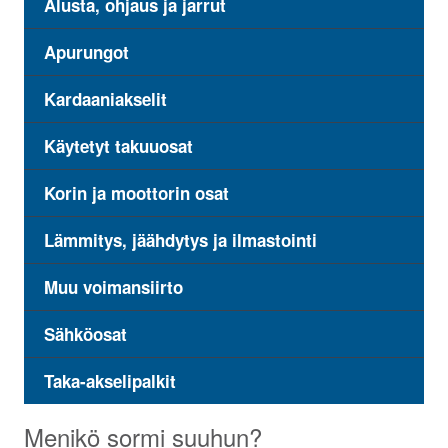
Alusta, ohjaus ja jarrut
Apurungot
Kardaaniakselit
Käytetyt takuuosat
Korin ja moottorin osat
Lämmitys, jäähdytys ja ilmastointi
Muu voimansiirto
Sähköosat
Taka-akselipalkit
Menikö sormi suuhun?