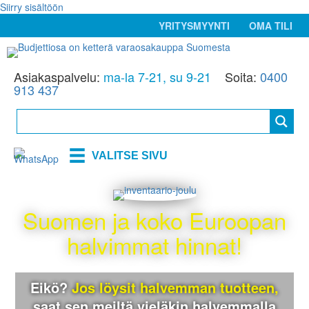
Siirry sisältöön
YRITYSMYYNTI
OMA TILI
Asiakaspalvelu:
ma-la 7-21, su 9-21
Soita:
0400
913 437
VALITSE SIVU
Suomen ja koko Euroopan
halvimmat hinnat!
Eikö?
Jos löysit halvemman tuotteen,
saat sen meiltä
vieläkin halvemmalla