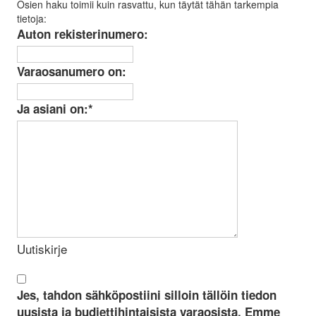
Osien haku toimii kuin rasvattu, kun täytät tähän tarkempia
tietoja:
Auton rekisterinumero:
Varaosanumero on:
Ja asiani on:
*
Uutiskirje
Jes, tahdon sähköpostiini silloin tällöin tiedon
uusista ja budjettihintaisista varaosista. Emme