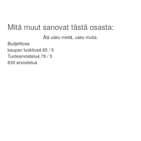
Maksuaikaa jopa 36 kuukautta.
Valitse maksaessasi "osamaksu".
Mitä muut sanovat tästä osasta:
Älä usko meitä, usko muita.
Budjettiosa
kaupan luokitus
4.85 / 5
Tuotearvostelu
4.78 / 5
839 arvostelua