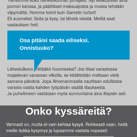
pomon kanssa, ja päätökset maksuajoista ja muista tehdään
viipymättä. Homma toimii kuin Garretin turbot!
Eli suomeksi; Soita ja kysy, tai lähetä viestiä. Meiltä saat
vastauksen heti.
Osa pitäisi saada eiliseksi.
Onnistuuko?
Lähestulkoon, riittääkö huomiseksi? Jos tilaat varastossa
majailevan varaosan viikolla, se kiidätetään matkaan vielä
samana päivänä. Jopa Ahvenanmaalla nautitaan edullisista
varasto-osista kahden työpäivän sisällä tilauksesta.
Ja puhelimeen vastataan myös sunnuntaina aina iltaysiin asti.
Onko kyssäreitä?
Varmasti on, mutta et vain kehtaa kysyä. Rohkeasti vaan, heitä
meille tiukka kysymys ja lupaamme vastata nopeasti.