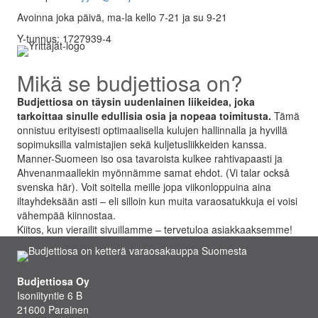
Avoinna joka päivä, ma-la kello 7-21 ja su 9-21
Y-tunnus: 1727939-4
Mikä se budjettiosa on?
Budjettiosa on täysin uudenlainen liikeidea, joka
tarkoittaa sinulle edullisia osia ja nopeaa toimitusta.
Tämä
onnistuu erityisesti optimaalisella kulujen hallinnalla ja hyvillä
sopimuksilla valmistajien sekä kuljetusliikkeiden kanssa.
Manner-Suomeen iso osa tavaroista kulkee rahtivapaasti ja
Ahvenanmaallekin myönnämme samat ehdot. (Vi talar också
svenska här). Voit soitella meille jopa viikonloppuina aina
iltayhdeksään asti – eli silloin kun muita varaosatukkuja ei voisi
vähempää kiinnostaa.
Kiitos, kun vierailit sivuillamme – tervetuloa asiakkaaksemme!
Budjettiosa Oy
Isoniityntie 6 B
21600 Parainen