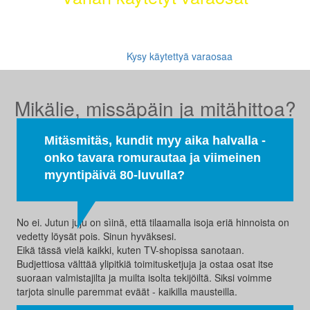
Etsimme sinulle moottorit, vaihdelaatikot, jakovaihteistot,
tasauspyörästöt, korin osat ja muut hyväkuntoiset käytetyt osat.
Myös tehdaskunnostetut!
Kysy käytettyä varaosaa
Mikälie, missäpäin ja mitähittoa?
Mitäsmitäs, kundit myy aika halvalla -
onko tavara romurautaa ja viimeinen
myyntipäivä 80-luvulla?
No ei. Jutun juju on sìinä, että tilaamalla isoja eriä hinnoista on
vedetty löysät pois. Sinun hyväksesi.
Eikä tässä vielä kaikki, kuten TV-shopissa sanotaan.
Budjettiosa välttää ylipitkiä toimitusketjuja ja ostaa osat itse
suoraan valmistajilta ja muilta isolta tekijöiltä. Siksi voimme
tarjota sinulle paremmat eväät - kaikilla mausteilla.