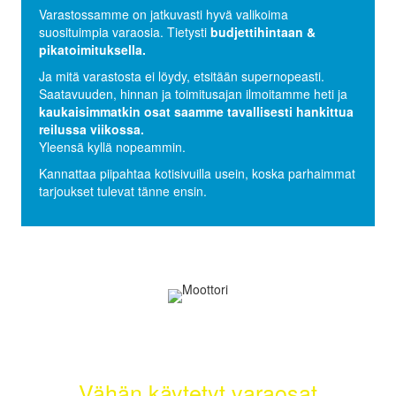
Varastossamme on jatkuvasti hyvä valikoima
suosituimpia varaosia. Tietysti
budjettihintaan &
pikatoimituksella.
Ja mitä varastosta ei löydy, etsitään supernopeasti.
Saatavuuden, hinnan ja toimitusajan ilmoitamme heti ja
kaukaisimmatkin osat saamme tavallisesti hankittua
reilussa viikossa.
Yleensä kyllä nopeammin.
Kannattaa piipahtaa kotisivuilla usein, koska parhaimmat
tarjoukset tulevat tänne ensin.
Selätä ilmastonmuutos – meiltä saat
myös
Vähän käytetyt varaosat