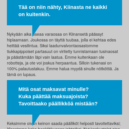
Tää on niin nähty, Kiinasta ne kaikki
on kuitenkin.
Nykyään aika useaa varaosaa on Kiinansetä päässyt
hiplaamaan. Joukossa on täyttä tuubaa, jolla ei kehtaa edes
heittää vesilintua. Siksi laadunvalvontaosastomme
tiukkapippoiset partasuut on viritetty tunnistamaan tusinaosat
ja päästämään läpi vain laatua. Emme kuitenkaan ole
robotteja, ja ote voi joskus herpaantua. Silloin tukenasi on
100% palautustakuu. Emme halua myydä sinulle nötköttiä. Ja
tämä on lupaus.
Mitä osat maksavat minulle?
Kuka päättää maksuajoista?
Tavoittaako päällikköä mistään?
Keksimme oivan keinon saada päälliköt helposti tavoitettaviksi;
Ylensimme koko henkilökunnan johtajiksi. Nyt keskustelet aina