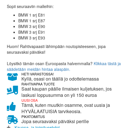
1
599,00 €.
385,00 €.
Sopii seuraaviin malleihin:
srj
taka-
BMW 1 srj E81
akselipalkki
BMW 1 srj E87
määrä
BMW 3 srj E90
BMW 3 srj E91
BMW 3 srj E93
Huom! Rahtivapaasti lähimpään noutopisteeseen, jopa
seuraavaksi päiväksi!
Löysitkö tämän osan Euroopasta halvemmalla?
Klikkaa tästä ja
säädetään meidän hintaa alaspäin.
HETI VARASTOSSA!
Kyllä, osasi on täällä jo odottelemassa
RAHTIVAPAA TUOTE
Saat kaupan päälle ilmaisen kuljetuksen, jos
laskusi loppusumma on yli 150 euroa
UUSI OSA
Tämä, kuten muutkin osamme, ovat uusia ja
HYVÄLAATUISIA tarvikeosia.
PIKATOIMITUS
Jopa seuraavaksi päiväksi perille
Kauppa- ja toimitusehdot