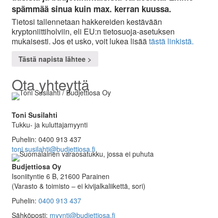
spämmää sinua kuin max. kerran kuussa.
Tietosi tallennetaan hakkereiden kestävään
kryptoniittiholviin, eli EU:n tietosuoja-asetuksen
mukaisesti. Jos et usko, voit lukea lisää
tästä linkistä.
Tästä napista lähtee >
Ota yhteyttä
Toni Susilahti
Tukku- ja kuluttajamyynti
Puhelin: 0400 913 437
toni.susilahti@budjettiosa.fi
Budjettiosa Oy
Isoniityntie 6 B, 21600 Parainen
(Varasto & toimisto
–
ei kivijalkaliikettä, sori)
Puhelin:
0400 913 437
Sähköposti:
myynti@budjettiosa.fi