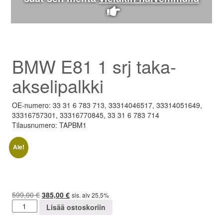
BMW E81 1 srj taka-
akselipalkki
OE-numero: 33 31 6 783 713, 33314046517, 33314051649,
33316757301, 33316770845, 33 31 6 783 714
Tilausnumero: TAPBM1
Ale!
599,00
€
Alkuperäinen
385,00
€
Nykyinen
sis. alv 25,5%
BMW
hinta
hinta
Lisää ostoskoriin
E81
oli:
on: