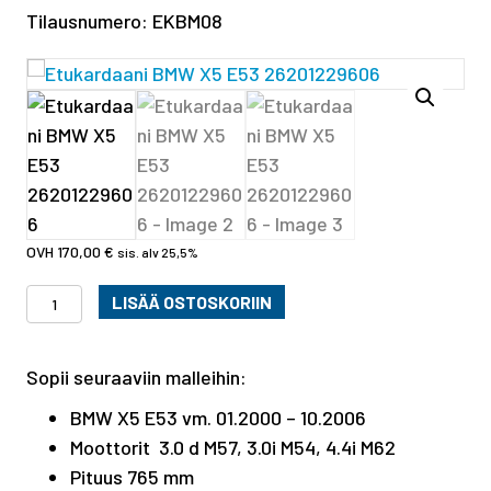
Tilausnumero: EKBM08
170,00
€
sis. alv 25,5%
Etukardaani
LISÄÄ OSTOSKORIIN
BMW
X5
Sopii seuraaviin malleihin:
E53
26201229606
BMW X5 E53 vm. 01.2000 – 10.2006
määrä
Moottorit 3.0 d M57, 3.0i M54, 4.4i M62
Pituus 765 mm