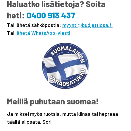
Haluatko lisätietoja? Soita
heti:
0400 913 437
Tai lähetä sähköpostia:
myynti@budjettiosa.fi
Tai
lähetä WhatsApp-viesti
Meillä puhutaan suomea!
Ja miksei myös ruotsia, mutta kiinaa tai hepreaa
täällä ei osata. Sori.