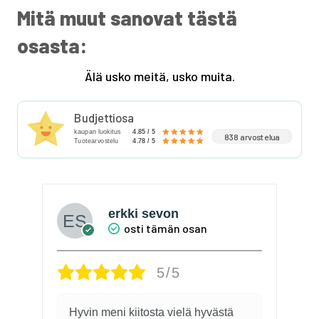
Mitä muut sanovat tästä
osasta:
Älä usko meitä, usko muita.
Budjettiosa
kaupan luokitus
4.85 / 5
838 arvostelua
Tuotearvostelu
4.78 / 5
Kari
osti tämän osan
5/5