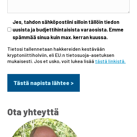
Uutiskirje
Jes, tahdon sähköpostiini silloin tällöin tiedon
uusista ja budjettihintaisista varaosista. Emme
spämmää sinua kuin max. kerran kuussa.
Tietosi tallennetaan hakkereiden kestävään
kryptoniittiholviin, eli EU:n tietosuoja-asetuksen
mukaisesti. Jos et usko, voit lukea lisää
tästä linkistä.
Ota yhteyttä