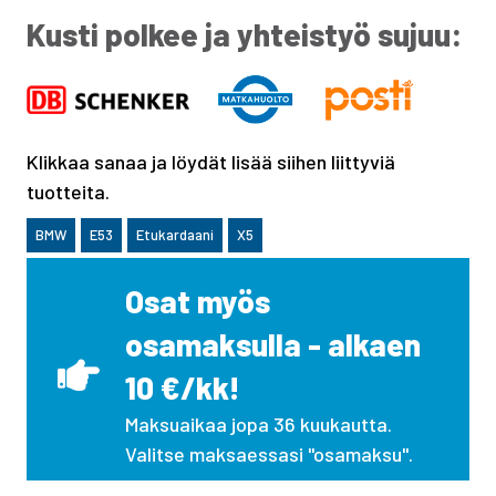
Kusti polkee ja yhteistyö sujuu:
Klikkaa sanaa ja löydät lisää siihen liittyviä
tuotteita.
BMW
E53
Etukardaani
X5
Osat myös
osamaksulla - alkaen
10 €/kk!
Maksuaikaa jopa 36 kuukautta.
Valitse maksaessasi "osamaksu".