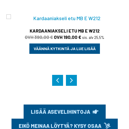
KARDAANIAKSELI ETU MB E W212
Alkuperäinen
Nykyinen
390,00
€
190,00
€
sis. alv 25,5%
hinta
hinta
VÄÄNNÄ KYTKINTÄ JA LUE LISÄÄ
oli:
on:
390,00 €.
190,00 €.
LISÄÄ ASEVELIHINTOJA
EIKÖ MEINAA LÖYTYÄ? KYSY OSAA