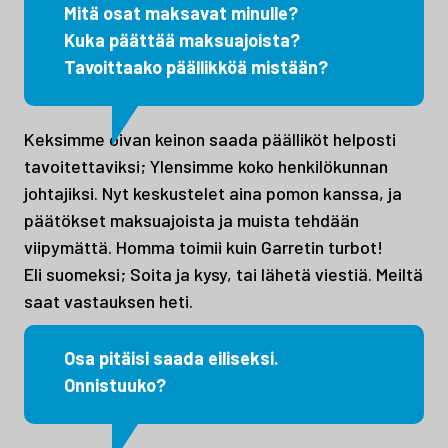
Mitä osat maksavat minulle?
Kuka päättää maksuajoista?
Tavoittaako päällikköä mistään?
Keksimme oivan keinon saada päälliköt helposti
tavoitettaviksi; Ylensimme koko henkilökunnan
johtajiksi. Nyt keskustelet aina pomon kanssa, ja
päätökset maksuajoista ja muista tehdään
viipymättä. Homma toimii kuin Garretin turbot!
Eli suomeksi; Soita ja kysy, tai lähetä viestiä. Meiltä
saat vastauksen heti.
Osa pitäisi saada eiliseksi.
Onnistuuko?