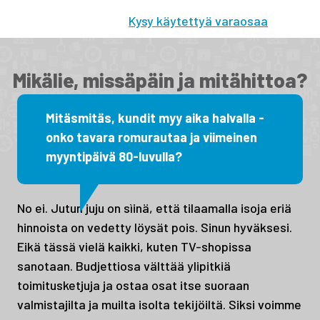
hyväkuntoiset käytetyt osat. Myös
tehdaskunnostetut!
Kysy käytettyä varaosaa
Mikälie, missäpäin ja mitähittoa?
Mitäsmitäs, kundit myy aika halvalla -
onko tavara romurautaa ja viimeinen
myyntipäivä 80-luvulla?
No ei. Jutun juju on sìinä, että tilaamalla isoja eriä
hinnoista on vedetty löysät pois. Sinun hyväksesi.
Eikä tässä vielä kaikki, kuten TV-shopissa
sanotaan. Budjettiosa välttää ylipitkiä
toimitusketjuja ja ostaa osat itse suoraan
valmistajilta ja muilta isolta tekijöiltä. Siksi voimme