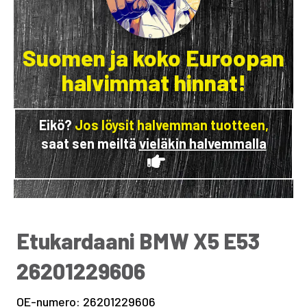
Suomen ja koko Euroopan
halvimmat hinnat!
Eikö?
Jos löysit halvemman tuotteen,
saat sen meiltä
vieläkin halvemmalla
Etukardaani BMW X5 E53
26201229606
OE-numero: 26201229606