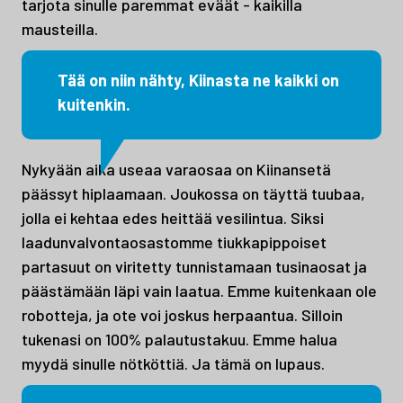
tarjota sinulle paremmat eväät - kaikilla
mausteilla.
Tää on niin nähty, Kiinasta ne kaikki on
kuitenkin.
Nykyään aika useaa varaosaa on Kiinansetä
päässyt hiplaamaan. Joukossa on täyttä tuubaa,
jolla ei kehtaa edes heittää vesilintua. Siksi
laadunvalvontaosastomme tiukkapippoiset
partasuut on viritetty tunnistamaan tusinaosat ja
päästämään läpi vain laatua. Emme kuitenkaan ole
robotteja, ja ote voi joskus herpaantua. Silloin
tukenasi on 100% palautustakuu. Emme halua
myydä sinulle nötköttiä. Ja tämä on lupaus.