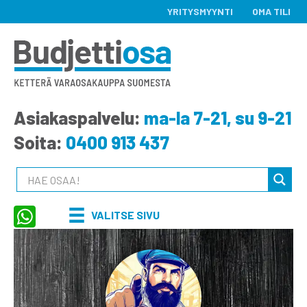
YRITYSMYYNTI
OMA TILI
Asiakaspalvelu:
ma-la 7-21, su 9-21
Soita:
0400 913 437
VALITSE SIVU