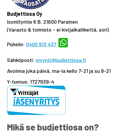
Budjettiosa Oy
Isoniityntie 6 B, 21600 Parainen
(Varasto & toimisto
–
ei kivijalkaliikettä, sori)
Puhelin:
0400 913 437
Sähköposti:
myynti@budjettiosa.fi
Avoinna joka päivä, ma-la kello 7-21 ja su 9-21
Y-tunnus: 1727939-4
Mikä se budjettiosa on?