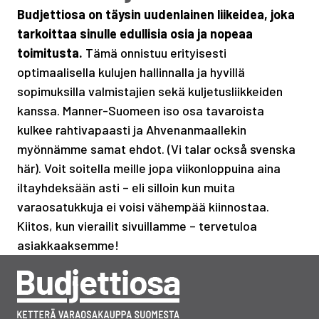
Budjettiosa on täysin uudenlainen liikeidea, joka
tarkoittaa sinulle edullisia osia ja nopeaa
toimitusta.
Tämä onnistuu erityisesti
optimaalisella kulujen hallinnalla ja hyvillä
sopimuksilla valmistajien sekä kuljetusliikkeiden
kanssa. Manner-Suomeen iso osa tavaroista
kulkee rahtivapaasti ja Ahvenanmaallekin
myönnämme samat ehdot. (Vi talar också svenska
här). Voit soitella meille jopa viikonloppuina aina
iltayhdeksään asti – eli silloin kun muita
varaosatukkuja ei voisi vähempää kiinnostaa.
Kiitos, kun vierailit sivuillamme – tervetuloa
asiakkaaksemme!