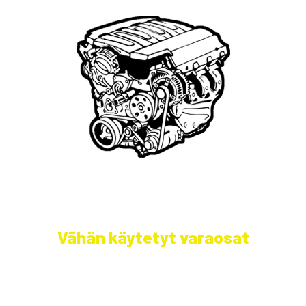
Selätä ilmastonmuutos – meiltä saat
myös
Vähän käytetyt varaosat
Etsimme sinulle moottorit, vaihdelaatikot,
jakovaihteistot, tasauspyörästöt, korin osat ja muut