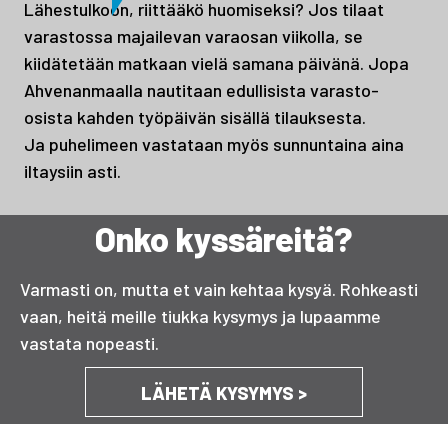
Lähestulkoon, riittääkö huomiseksi? Jos tilaat
varastossa majailevan varaosan viikolla, se
kiidätetään matkaan vielä samana päivänä. Jopa
Ahvenanmaalla nautitaan edullisista varasto-
osista kahden työpäivän sisällä tilauksesta.
Ja puhelimeen vastataan myös sunnuntaina aina
iltaysiin asti.
Onko kyssäreitä?
Varmasti on, mutta et vain kehtaa kysyä. Rohkeasti
vaan, heitä meille tiukka kysymys ja lupaamme
vastata nopeasti.
LÄHETÄ KYSYMYS >