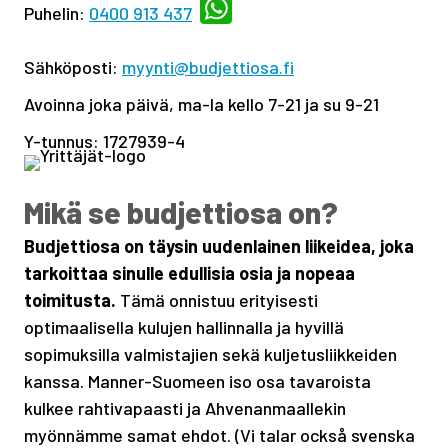
Puhelin:
0400 913 437
Sähköposti:
myynti@budjettiosa.fi
Avoinna joka päivä, ma-la kello 7-21 ja su 9-21
Y-tunnus: 1727939-4
Mikä se budjettiosa on?
Budjettiosa on täysin uudenlainen liikeidea, joka
tarkoittaa sinulle edullisia osia ja nopeaa
toimitusta.
Tämä onnistuu erityisesti
optimaalisella kulujen hallinnalla ja hyvillä
sopimuksilla valmistajien sekä kuljetusliikkeiden
kanssa. Manner-Suomeen iso osa tavaroista
kulkee rahtivapaasti ja Ahvenanmaallekin
myönnämme samat ehdot. (Vi talar också svenska