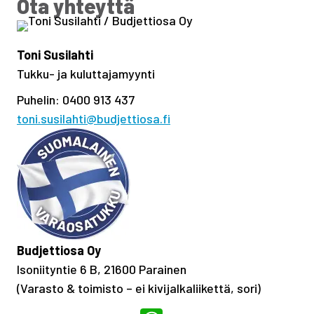
Ota yhteyttä
Toni Susilahti
Tukku- ja kuluttajamyynti
Puhelin: 0400 913 437
toni.susilahti@budjettiosa.fi
Budjettiosa Oy
Isoniityntie 6 B, 21600 Parainen
(Varasto & toimisto
–
ei kivijalkaliikettä, sori)