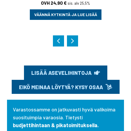
24,90
€
sis. alv 25,5%
VÄÄNNÄ KYTKINTÄ JA LUE LISÄÄ
LISÄÄ ASEVELIHINTOJA
EIKÖ MEINAA LÖYTYÄ? KYSY OSAA
Varastossamme on jatkuvasti hyvä valikoima
suosituimpia varaosia. Tietysti
budjettihintaan & pikatoimituksella.