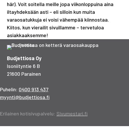
här). Voit soitella meille jopa viikonloppuina aina
iltayhdeksään asti – eli silloin kun muita
varaosatukkuja ei voisi vähempää kiinnostaa.
Kiitos, kun vierailit sivuillamme – tervetuloa
asiakkaaksemme!
Budjettiosa Oy
Isoniityntie 6 B
21600 Parainen
Puhelin:
0400 913 437
myynti@budjettiosa.fi
Erilainen kotisivupalvelu:
Sivumestari.fi