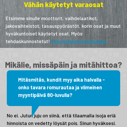
Vähän käytetyt varaosat
Etsimme sinulle moottorit, vaihdelaatikot,
jakovaihteistot, tasauspyörästöt, korin osat ja muut
hyväkuntoiset käytetyt osat. Myös
tehdaskunnostetut!
Kysy käytettyä varaosaa
Mikälie, missäpäin ja mitähittoa?
Mitäsmitäs, kundit myy aika halvalla -
onko tavara romurautaa ja viimeinen
myyntipäivä 80-luvulla?
No ei. Jutun juju on sìinä, että tilaamalla isoja eriä
hinnoista on vedetty löysät pois. Sinun hyväksesi.