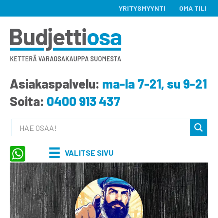
YRITYSMYYNTI
OMA TILI
Asiakaspalvelu:
ma-la 7-21, su 9-21
Soita:
0400 913 437
VALITSE SIVU