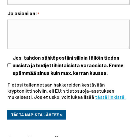
Ja asiani on:
*
Uutiskirje
Jes, tahdon sähköpostiini silloin tällöin tiedon
uusista ja budjettihintaisista varaosista. Emme
spämmää sinua kuin max. kerran kuussa.
Tietosi tallennetaan hakkereiden kestävään
kryptoniittiholviin, eli EU:n tietosuoja-asetuksen
mukaisesti. Jos et usko, voit lukea lisää
tästä linkistä.
TÄSTÄ NAPISTA LÄHTEE >