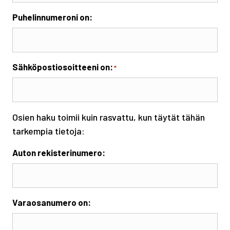
Puhelinnumeroni on:
Sähköpostiosoitteeni on:
*
Osien haku toimii kuin rasvattu, kun täytät tähän
tarkempia tietoja:
Auton rekisterinumero:
Varaosanumero on: