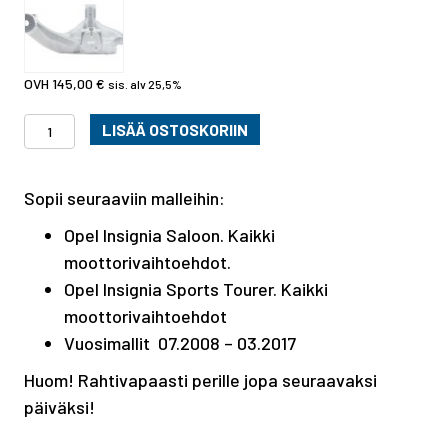
145,00
€
sis. alv 25,5%
Opel
LISÄÄ OSTOSKORIIN
Insignia
olka-
Sopii seuraaviin malleihin:
akseli,
laakeripesä
Opel Insignia Saloon. Kaikki
etu
moottorivaihtoehdot.
vasen
Opel Insignia Sports Tourer. Kaikki
määrä
moottorivaihtoehdot
Vuosimallit 07.2008 – 03.2017
Huom! Rahtivapaasti perille jopa seuraavaksi
päiväksi!