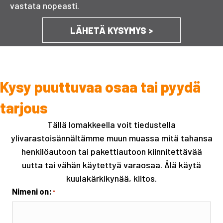
vastata nopeasti.
LÄHETÄ KYSYMYS >
Kysy puuttuvaa osaa tai pyydä
tarjous
Tällä lomakkeella voit tiedustella
ylivarastoisännältämme muun muassa mitä tahansa
henkilöautoon tai pakettiautoon kiinnitettävää
uutta tai vähän käytettyä varaosaa. Älä käytä
kuulakärkikynää, kiitos.
Nimeni on:
*