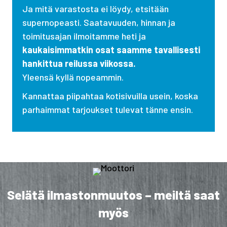
Ja mitä varastosta ei löydy, etsitään
supernopeasti. Saatavuuden, hinnan ja
toimitusajan ilmoitamme heti ja
kaukaisimmatkin osat saamme tavallisesti
hankittua reilussa viikossa.
Yleensä kyllä nopeammin.
Kannattaa piipahtaa kotisivuilla usein, koska
parhaimmat tarjoukset tulevat tänne ensin.
Selätä ilmastonmuutos – meiltä saat
myös