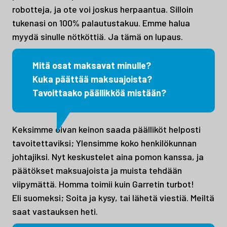
robotteja, ja ote voi joskus herpaantua. Silloin
tukenasi on 100% palautustakuu. Emme halua
myydä sinulle nötköttiä. Ja tämä on lupaus.
Mitä osat maksavat minulle?
Kuka päättää maksuajoista?
Tavoittaako päällikköä mistään?
Keksimme oivan keinon saada päälliköt helposti
tavoitettaviksi; Ylensimme koko henkilökunnan
johtajiksi. Nyt keskustelet aina pomon kanssa, ja
päätökset maksuajoista ja muista tehdään
viipymättä. Homma toimii kuin Garretin turbot!
Eli suomeksi; Soita ja kysy, tai lähetä viestiä. Meiltä
saat vastauksen heti.