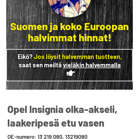
Suomen ja koko Euroopan
halvimmat hinnat!
Eikö?
Jos löysit halvemman tuotteen,
saat sen meiltä
vieläkin halvemmalla
Opel Insignia olka-akseli,
laakeripesä etu vasen
OE-numero: 13 219 080, 13219080