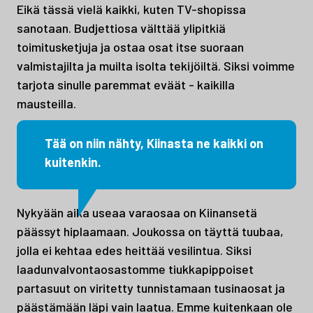
Eikä tässä vielä kaikki, kuten TV-shopissa
sanotaan. Budjettiosa välttää ylipitkiä
toimitusketjuja ja ostaa osat itse suoraan
valmistajilta ja muilta isolta tekijöiltä. Siksi voimme
tarjota sinulle paremmat eväät - kaikilla
mausteilla.
Tää on niin nähty, Kiinasta ne kaikki on
kuitenkin.
Nykyään aika useaa varaosaa on Kiinansetä
päässyt hiplaamaan. Joukossa on täyttä tuubaa,
jolla ei kehtaa edes heittää vesilintua. Siksi
laadunvalvontaosastomme tiukkapippoiset
partasuut on viritetty tunnistamaan tusinaosat ja
päästämään läpi vain laatua. Emme kuitenkaan ole