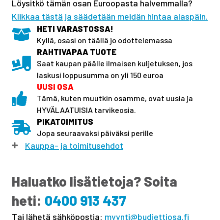
Löysitkö tämän osan Euroopasta halvemmalla?
Klikkaa tästä ja säädetään meidän hintaa alaspäin.
HETI VARASTOSSA!
Kyllä, osasi on täällä jo odottelemassa
RAHTIVAPAA TUOTE
Saat kaupan päälle ilmaisen kuljetuksen, jos
laskusi loppusumma on yli 150 euroa
UUSI OSA
Tämä, kuten muutkin osamme, ovat uusia ja
HYVÄLAATUISIA tarvikeosia.
PIKATOIMITUS
Jopa seuraavaksi päiväksi perille
Kauppa- ja toimitusehdot
Haluatko lisätietoja? Soita
heti:
0400 913 437
Tai lähetä sähköpostia:
myynti@budjettiosa.fi