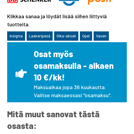
Klikkaa sanaa ja löydät lisää siihen liittyviä
tuotteita.
Insignia
Laakeripesä
Olka-akseli
Opel
Vasen
Osat myös
osamaksulla - alkaen
10 €/kk!
Maksuaikaa jopa 36 kuukautta.
Valitse maksaessasi "osamaksu".
Mitä muut sanovat tästä
osasta: