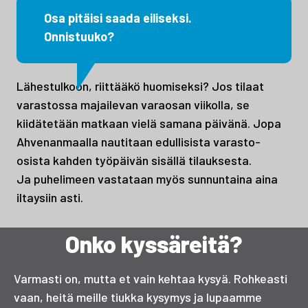
Osa pitäisi saada eiliseksi.
Onnistuuko?
Lähestulkoon, riittääkö huomiseksi? Jos tilaat
varastossa majailevan varaosan viikolla, se
kiidätetään matkaan vielä samana päivänä. Jopa
Ahvenanmaalla nautitaan edullisista varasto-
osista kahden työpäivän sisällä tilauksesta.
Ja puhelimeen vastataan myös sunnuntaina aina
iltaysiin asti.
Onko kyssäreitä?
Varmasti on, mutta et vain kehtaa kysyä. Rohkeasti
vaan, heitä meille tiukka kysymys ja lupaamme