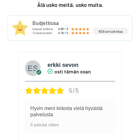
Älä usko meitä, usko muita.
Budjettiosa
kaupan luokitus
4.85 / 5
839 arvostelua
Tuotearvostelu
4.78 / 5
Kari
osti tämän osan
5/5
2 viikkoa sitten