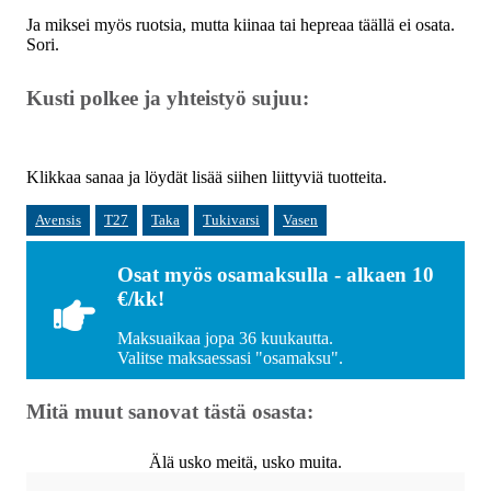
Ja miksei myös ruotsia, mutta kiinaa tai hepreaa täällä ei osata.
Sori.
Kusti polkee ja yhteistyö sujuu:
Klikkaa sanaa ja löydät lisää siihen liittyviä tuotteita.
Avensis
T27
Taka
Tukivarsi
Vasen
Osat myös osamaksulla - alkaen 10
€/kk!
Maksuaikaa jopa 36 kuukautta.
Valitse maksaessasi "osamaksu".
Mitä muut sanovat tästä osasta:
Älä usko meitä, usko muita.