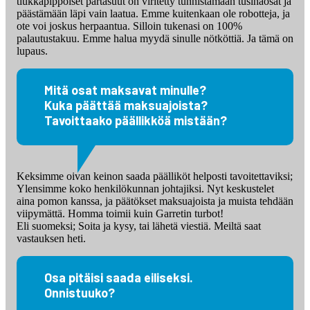
tiukkapippoiset partasuut on viritetty tunnistamaan tusinaosat ja
päästämään läpi vain laatua. Emme kuitenkaan ole robotteja, ja
ote voi joskus herpaantua. Silloin tukenasi on 100%
palautustakuu. Emme halua myydä sinulle nötköttiä. Ja tämä on
lupaus.
Mitä osat maksavat minulle?
Kuka päättää maksuajoista?
Tavoittaako päällikköä mistään?
Keksimme oivan keinon saada päälliköt helposti tavoitettaviksi;
Ylensimme koko henkilökunnan johtajiksi. Nyt keskustelet
aina pomon kanssa, ja päätökset maksuajoista ja muista tehdään
viipymättä. Homma toimii kuin Garretin turbot!
Eli suomeksi; Soita ja kysy, tai lähetä viestiä. Meiltä saat
vastauksen heti.
Osa pitäisi saada eiliseksi.
Onnistuuko?