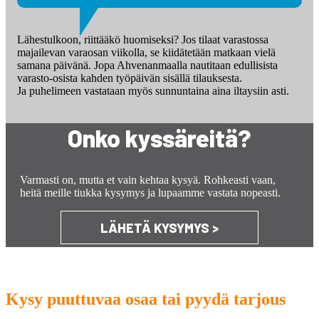
Lähestulkoon, riittääkö huomiseksi? Jos tilaat varastossa
majailevan varaosan viikolla, se kiidätetään matkaan vielä
samana päivänä. Jopa Ahvenanmaalla nautitaan edullisista
varasto-osista kahden työpäivän sisällä tilauksesta.
Ja puhelimeen vastataan myös sunnuntaina aina iltaysiin asti.
Onko kyssäreitä?
Varmasti on, mutta et vain kehtaa kysyä. Rohkeasti vaan,
heitä meille tiukka kysymys ja lupaamme vastata nopeasti.
LÄHETÄ KYSYMYS >
Kysy puuttuvaa osaa tai pyydä tarjous