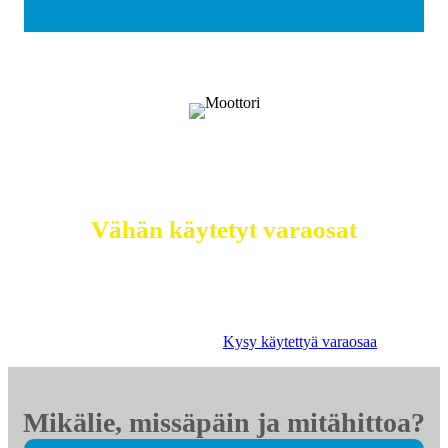
Selätä ilmastonmuutos – meiltä saat
myös
Vähän käytetyt varaosat
Etsimme sinulle moottorit, vaihdelaatikot, jakovaihteistot,
tasauspyörästöt, korin osat ja muut hyväkuntoiset käytetyt
osat. Myös tehdaskunnostetut!
Kysy käytettyä varaosaa
Mikälie, missäpäin ja mitähittoa?