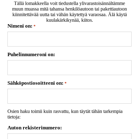
Tällä lomakkeella voit tiedustella ylivarastoisännältämme
muun muassa mitä tahansa henkilöautoon tai pakettiautoon
kiinnitettävää uutta tai vähän käytettyä varaosaa. Älä käytä
kuulakärkikynää, kiitos.
Nimeni on:
*
Puhelinnumeroni on:
Sähköpostiosoitteeni on:
*
Osien haku toimii kuin rasvattu, kun täytät tähän tarkempia
tietoja:
Auton rekisterinumero: