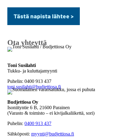
Ota yhteyttä
Toni Susilahti
Tukku- ja kuluttajamyynti
Puhelin: 0400 913 437
toni.susilahti@budjettiosa.fi
Budjettiosa Oy
Isoniityntie 6 B, 21600 Parainen
(Varasto & toimisto
–
ei kivijalkaliikettä, sori)
Puhelin:
0400 913 437
Sähköposti:
myynti@budjettiosa.fi