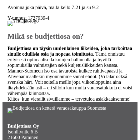
Avoinna joka päivä, ma-la kello 7-21 ja su 9-21
Y-tunnus: 1727939-4
Mikä se budjettiosa on?
Budjettiosa on täysin uudenlainen liikeidea, joka tarkoittaa
sinulle edullisia osia ja nopeaa toimitusta.
Tämä onnistuu
erityisesti optimaalisella kulujen hallinnalla ja hyvillä
sopimuksilla valmistajien sekä kuljetusliikkeiden kanssa.
Manner-Suomeen iso osa tavaroista kulkee rahtivapaasti ja
Ahvenanmaallekin myönnämme samat ehdot. (Vi talar också
svenska här). Voit soitella meille jopa viikonloppuina aina
iltayhdeksään asti – eli silloin kun muita varaosatukkuja ei voisi
vähempää kiinnostaa.
Kiitos, kun vierailit sivuillamme – tervetuloa asiakkaaksemme!
Budjettiosa Oy
Isoniityntie 6 B
21600 Parainen