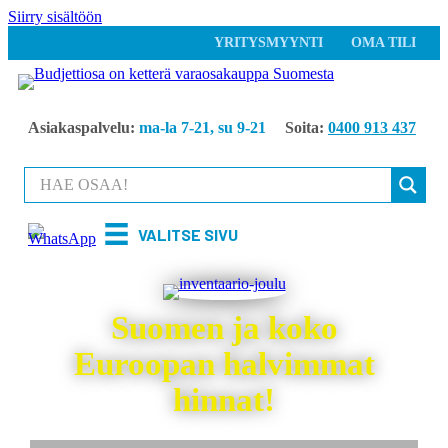
Siirry sisältöön
YRITYSMYYNTI
OMA TILI
Asiakaspalvelu:
ma-la 7-21, su 9-21
Soita:
0400 913 437
VALITSE SIVU
Suomen ja koko
Euroopan halvimmat
hinnat!