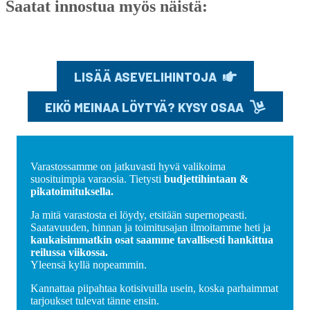
Saatat innostua myös näistä:
LISÄÄ ASEVELIHINTOJA
EIKÖ MEINAA LÖYTYÄ? KYSY OSAA
Varastossamme on jatkuvasti hyvä valikoima
suosituimpia varaosia. Tietysti
budjettihintaan &
pikatoimituksella.
Ja mitä varastosta ei löydy, etsitään supernopeasti.
Saatavuuden, hinnan ja toimitusajan ilmoitamme heti ja
kaukaisimmatkin osat saamme tavallisesti hankittua
reilussa viikossa.
Yleensä kyllä nopeammin.
Kannattaa piipahtaa kotisivuilla usein, koska parhaimmat
tarjoukset tulevat tänne ensin.