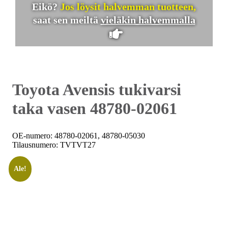
Eikö?
Jos löysit halvemman tuotteen,
saat sen meiltä
vieläkin halvemmalla
Toyota Avensis tukivarsi
taka vasen 48780-02061
OE-numero: 48780-02061, 48780-05030
Tilausnumero: TVTVT27
Ale!