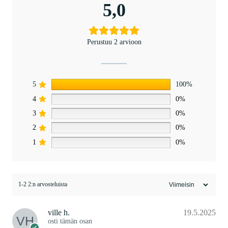
5,0
Perustuu 2 arvioon
5
100%
4
0%
3
0%
2
0%
1
0%
1-2 2:n arvosteluista
ville h.
19.5.2025
osti tämän osan