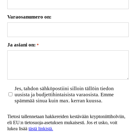
Varaosanumero on:
Ja asiani on:
*
Uutiskirje
Jes, tahdon sähköpostiini silloin tällöin tiedon
uusista ja budjettihintaisista varaosista. Emme
spämmää sinua kuin max. kerran kuussa.
Tietosi tallennetaan hakkereiden kestävään kryptoniittiholviin,
eli EU:n tietosuoja-asetuksen mukaisesti. Jos et usko, voit
lukea lisää
tästä linkistä.