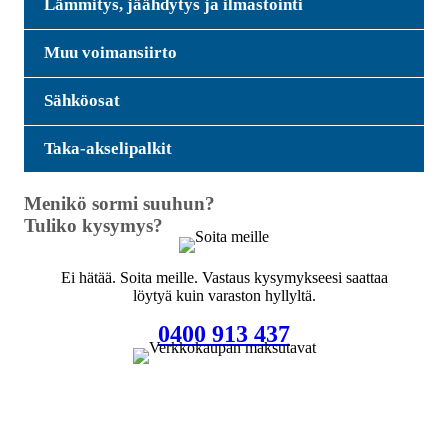
Lämmitys, jäähdytys ja ilmastointi
Muu voimansiirto
Sähköosat
Taka-akselipalkit
Menikö sormi suuhun?
Tuliko kysymys?
Ei hätää. Soita meille. Vastaus kysymykseesi saattaa
löytyä kuin varaston hyllyltä.
0400 913 437