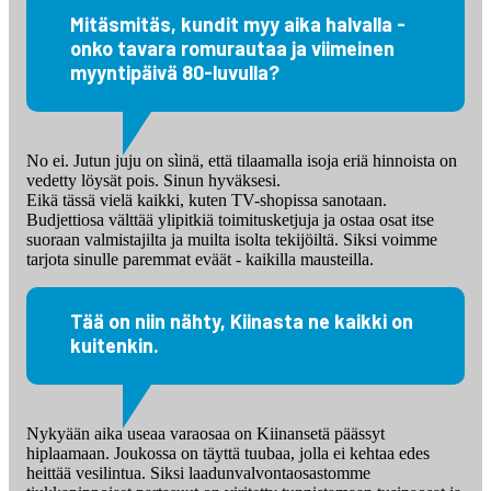
Mitäsmitäs, kundit myy aika halvalla -
onko tavara romurautaa ja viimeinen
myyntipäivä 80-luvulla?
No ei. Jutun juju on sìinä, että tilaamalla isoja eriä hinnoista on
vedetty löysät pois. Sinun hyväksesi.
Eikä tässä vielä kaikki, kuten TV-shopissa sanotaan.
Budjettiosa välttää ylipitkiä toimitusketjuja ja ostaa osat itse
suoraan valmistajilta ja muilta isolta tekijöiltä. Siksi voimme
tarjota sinulle paremmat eväät - kaikilla mausteilla.
Tää on niin nähty, Kiinasta ne kaikki on
kuitenkin.
Nykyään aika useaa varaosaa on Kiinansetä päässyt
hiplaamaan. Joukossa on täyttä tuubaa, jolla ei kehtaa edes
heittää vesilintua. Siksi laadunvalvontaosastomme