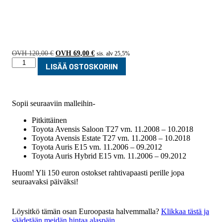
Alkuperäinen
Nykyinen
120,00
€
69,00
€
sis. alv 25,5%
Toyota
hinta
hinta
LISÄÄ OSTOSKORIIN
oli:
on:
Avensis
120,00 €.
69,00 €.
tukivarsi
taka
vasen
Sopii seuraaviin malleihin-
48780-
02061
Pitkittäinen
määrä
Toyota Avensis Saloon T27 vm. 11.2008 – 10.2018
Toyota Avensis Estate T27 vm. 11.2008 – 10.2018
Toyota Auris E15 vm. 11.2006 – 09.2012
Toyota Auris Hybrid E15 vm. 11.2006 – 09.2012
Huom! Yli 150 euron ostokset rahtivapaasti perille jopa
seuraavaksi päiväksi!
Löysitkö tämän osan Euroopasta halvemmalla?
Klikkaa tästä ja
säädetään meidän hintaa alaspäin.