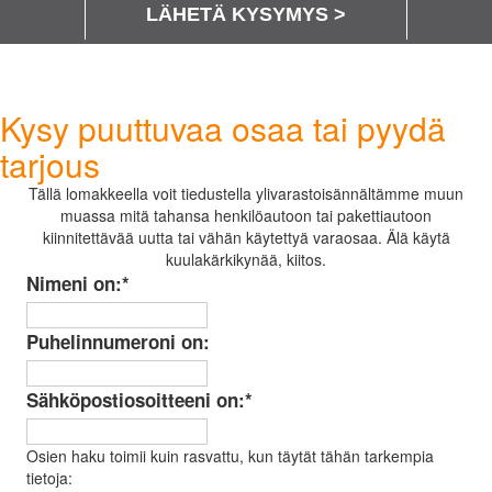
LÄHETÄ KYSYMYS >
Kysy puuttuvaa osaa tai pyydä
tarjous
Tällä lomakkeella voit tiedustella ylivarastoisännältämme muun
muassa mitä tahansa henkilöautoon tai pakettiautoon
kiinnitettävää uutta tai vähän käytettyä varaosaa. Älä käytä
kuulakärkikynää, kiitos.
Nimeni on:
*
Puhelinnumeroni on:
Sähköpostiosoitteeni on:
*
Osien haku toimii kuin rasvattu, kun täytät tähän tarkempia
tietoja: