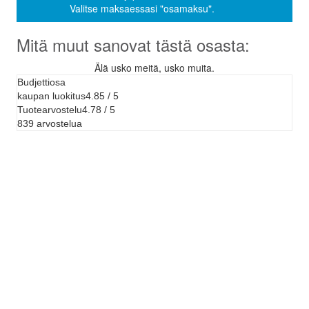
Valitse maksaessasi "osamaksu".
Mitä muut sanovat tästä osasta:
Älä usko meitä, usko muita.
Budjettiosa
kaupan luokitus
4.85 / 5
Tuotearvostelu
4.78 / 5
839 arvostelua