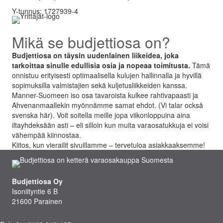
Y-tunnus: 1727939-4
Mikä se budjettiosa on?
Budjettiosa on täysin uudenlainen liikeidea, joka
tarkoittaa sinulle edullisia osia ja nopeaa toimitusta.
Tämä
onnistuu erityisesti optimaalisella kulujen hallinnalla ja hyvillä
sopimuksilla valmistajien sekä kuljetusliikkeiden kanssa.
Manner-Suomeen iso osa tavaroista kulkee rahtivapaasti ja
Ahvenanmaallekin myönnämme samat ehdot. (Vi talar också
svenska här). Voit soitella meille jopa viikonloppuina aina
iltayhdeksään asti – eli silloin kun muita varaosatukkuja ei voisi
vähempää kiinnostaa.
Kiitos, kun vierailit sivuillamme – tervetuloa asiakkaaksemme!
Budjettiosa Oy
Isoniityntie 6 B
21600 Parainen