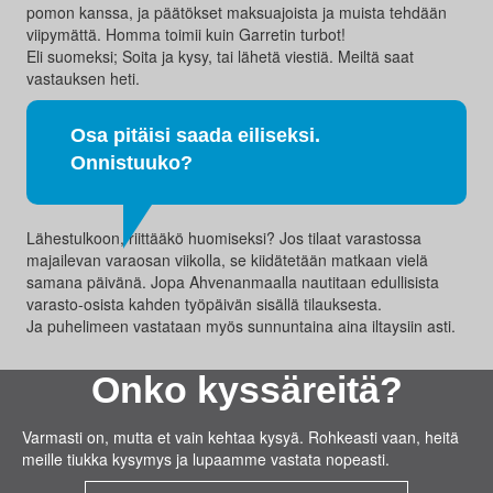
pomon kanssa, ja päätökset maksuajoista ja muista tehdään
viipymättä. Homma toimii kuin Garretin turbot!
Eli suomeksi; Soita ja kysy, tai lähetä viestiä. Meiltä saat
vastauksen heti.
Osa pitäisi saada eiliseksi.
Onnistuuko?
Lähestulkoon, riittääkö huomiseksi? Jos tilaat varastossa
majailevan varaosan viikolla, se kiidätetään matkaan vielä
samana päivänä. Jopa Ahvenanmaalla nautitaan edullisista
varasto-osista kahden työpäivän sisällä tilauksesta.
Ja puhelimeen vastataan myös sunnuntaina aina iltaysiin asti.
Onko kyssäreitä?
Varmasti on, mutta et vain kehtaa kysyä. Rohkeasti vaan, heitä
meille tiukka kysymys ja lupaamme vastata nopeasti.