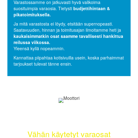
Varastossamme on jatkuvasti hyvä valikoima
suosituimpia varaosia. Tietysti
budjettihintaan &
pikatoimituksella.
Ja mitä varastosta ei löydy, etsitään supernopeasti.
Saatavuuden, hinnan ja toimitusajan ilmoitamme heti ja
kaukaisimmatkin osat saamme tavallisesti hankittua
reilussa viikossa.
Yleensä kyllä nopeammin.
Kannattaa piipahtaa kotisivuilla usein, koska parhaimmat
tarjoukset tulevat tänne ensin.
Selätä ilmastonmuutos – meiltä saat
myös
Vähän käytetyt varaosat