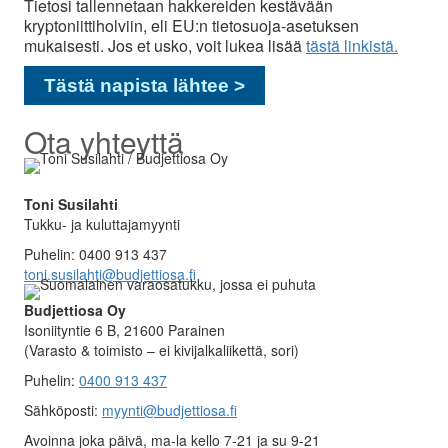
Tietosi tallennetaan hakkereiden kestävään
kryptoniittiholviin, eli EU:n tietosuoja-asetuksen
mukaisesti. Jos et usko, voit lukea lisää
tästä linkistä.
Ota yhteyttä
Toni Susilahti
Tukku- ja kuluttajamyynti
Puhelin: 0400 913 437
toni.susilahti@budjettiosa.fi
Budjettiosa Oy
Isoniityntie 6 B, 21600 Parainen
(Varasto & toimisto
–
ei kivijalkaliikettä, sori)
Puhelin:
0400 913 437
Sähköposti:
myynti@budjettiosa.fi
Avoinna joka päivä, ma-la kello 7-21 ja su 9-21