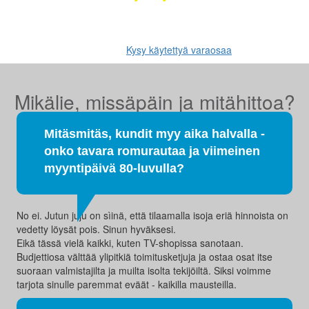
Etsimme sinulle moottorit, vaihdelaatikot, jakovaihteistot,
tasauspyörästöt, korin osat ja muut hyväkuntoiset käytetyt osat.
Myös tehdaskunnostetut!
Kysy käytettyä varaosaa
Mikälie, missäpäin ja mitähittoa?
Mitäsmitäs, kundit myy aika halvalla -
onko tavara romurautaa ja viimeinen
myyntipäivä 80-luvulla?
No ei. Jutun juju on sìinä, että tilaamalla isoja eriä hinnoista on
vedetty löysät pois. Sinun hyväksesi.
Eikä tässä vielä kaikki, kuten TV-shopissa sanotaan.
Budjettiosa välttää ylipitkiä toimitusketjuja ja ostaa osat itse
suoraan valmistajilta ja muilta isolta tekijöiltä. Siksi voimme
tarjota sinulle paremmat eväät - kaikilla mausteilla.