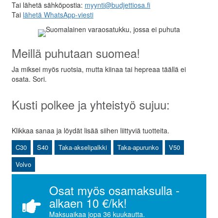
Tai lähetä sähköpostia:
myynti@budjettiosa.fi
Tai
lähetä WhatsApp-viesti
Meillä puhutaan suomea!
Ja miksei myös ruotsia, mutta kiinaa tai hepreaa täällä ei
osata. Sori.
Kusti polkee ja yhteistyö sujuu:
Klikkaa sanaa ja löydät lisää siihen liittyviä tuotteita.
C30
S40
Taka-akselipalkki
Taka-apurunko
V50
Volvo
Osat myös osamaksulla -
alkaen 10 €/kk!
Maksuaikaa jopa 36 kuukautta.