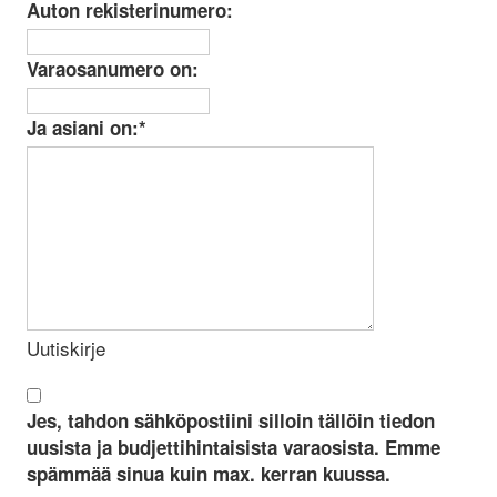
Auton rekisterinumero:
Varaosanumero on:
Ja asiani on:
*
Uutiskirje
Jes, tahdon sähköpostiini silloin tällöin tiedon
uusista ja budjettihintaisista varaosista. Emme
spämmää sinua kuin max. kerran kuussa.