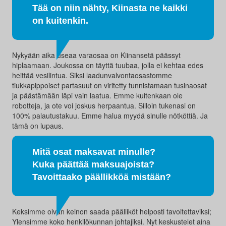
Tää on niin nähty, Kiinasta ne kaikki
on kuitenkin.
Nykyään aika useaa varaosaa on Kiinansetä päässyt
hiplaamaan. Joukossa on täyttä tuubaa, jolla ei kehtaa edes
heittää vesilintua. Siksi laadunvalvontaosastomme
tiukkapippoiset partasuut on viritetty tunnistamaan tusinaosat
ja päästämään läpi vain laatua. Emme kuitenkaan ole
robotteja, ja ote voi joskus herpaantua. Silloin tukenasi on
100% palautustakuu. Emme halua myydä sinulle nötköttiä. Ja
tämä on lupaus.
Mitä osat maksavat minulle?
Kuka päättää maksuajoista?
Tavoittaako päällikköä mistään?
Keksimme oivan keinon saada päälliköt helposti tavoitettaviksi;
Ylensimme koko henkilökunnan johtajiksi. Nyt keskustelet aina