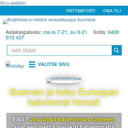
Siirry sisältöön
YRITYSMYYNTI
OMA TILI
Asiakaspalvelu:
ma-la 7-21, su 9-21
Soita:
0400
913 437
VALITSE SIVU
Suomen ja koko Euroopan
halvimmat hinnat!
Eikö?
Jos löysit halvemman tuotteen,
saat sen meiltä
vieläkin halvemmalla