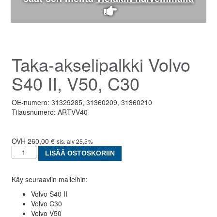
Taka-akselipalkki Volvo
S40 II, V50, C30
OE-numero: 31329285, 31360209, 31360210
Tilausnumero: ARTVV40
260,00
€
sis. alv 25,5%
Taka-
LISÄÄ OSTOSKORIIN
akselipalkki
Volvo
Käy seuraaviin malleihin:
S40
II,
Volvo S40 II
V50,
Volvo C30
C30
Volvo V50