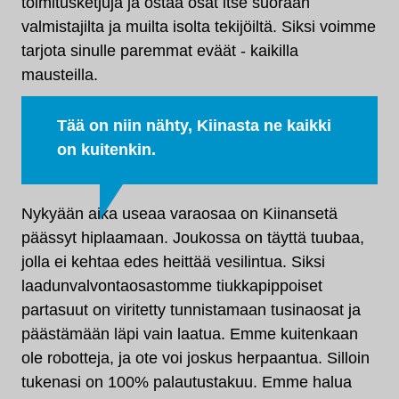
toimitusketjuja ja ostaa osat itse suoraan
valmistajilta ja muilta isolta tekijöiltä. Siksi voimme
tarjota sinulle paremmat eväät - kaikilla
mausteilla.
Tää on niin nähty, Kiinasta ne kaikki
on kuitenkin.
Nykyään aika useaa varaosaa on Kiinansetä
päässyt hiplaamaan. Joukossa on täyttä tuubaa,
jolla ei kehtaa edes heittää vesilintua. Siksi
laadunvalvontaosastomme tiukkapippoiset
partasuut on viritetty tunnistamaan tusinaosat ja
päästämään läpi vain laatua. Emme kuitenkaan
ole robotteja, ja ote voi joskus herpaantua. Silloin
tukenasi on 100% palautustakuu. Emme halua