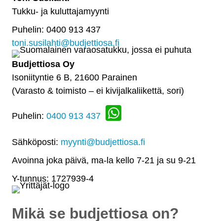
Tukku- ja kuluttajamyynti
Puhelin: 0400 913 437
toni.susilahti@budjettiosa.fi
Budjettiosa Oy
Isoniityntie 6 B, 21600 Parainen
(Varasto & toimisto
–
ei kivijalkaliikettä, sori)
Puhelin:
0400 913 437
Sähköposti:
myynti@budjettiosa.fi
Avoinna joka päivä, ma-la kello 7-21 ja su 9-21
Y-tunnus: 1727939-4
Mikä se budjettiosa on?