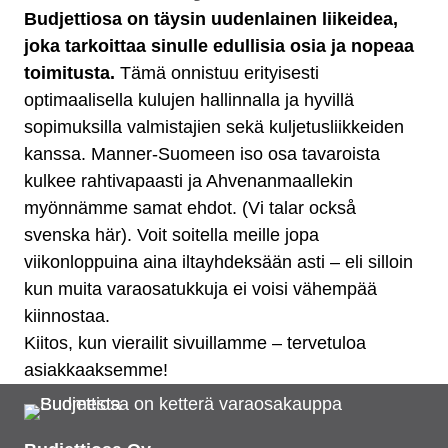
Budjettiosa on täysin uudenlainen liikeidea,
joka tarkoittaa sinulle edullisia osia ja nopeaa
toimitusta.
Tämä onnistuu erityisesti
optimaalisella kulujen hallinnalla ja hyvillä
sopimuksilla valmistajien sekä kuljetusliikkeiden
kanssa. Manner-Suomeen iso osa tavaroista
kulkee rahtivapaasti ja Ahvenanmaallekin
myönnämme samat ehdot. (Vi talar också
svenska här). Voit soitella meille jopa
viikonloppuina aina iltayhdeksään asti – eli silloin
kun muita varaosatukkuja ei voisi vähempää
kiinnostaa.
Kiitos, kun vierailit sivuillamme – tervetuloa
asiakkaaksemme!