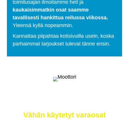
toimitusajan ilmoitamme heti ja
kaukaisimmatkin osat saamme
tavallisesti hankittua reilussa viikossa.
Yleensä kyllä nopeammin.
Kannattaa piipahtaa kotisivuilla usein, koska
parhaimmat tarjoukset tulevat tänne ensin.
Selätä ilmastonmuutos – meiltä saat
myös
Vähän käytetyt varaosat