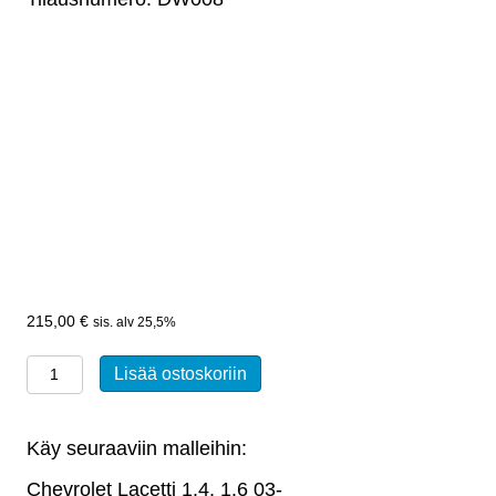
215,00
€
sis. alv 25,5%
Taka-
Lisää ostoskoriin
akselipalkki
Chevrolet
Käy seuraaviin malleihin:
Lacetti,
Daewoo
Chevrolet Lacetti 1.4, 1.6 03-