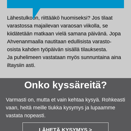
Lähestulkoon, riittääkö huomiseksi? Jos tilaat
varastossa majailevan varaosan viikolla, se
kiidätetään matkaan vielä samana päivänä. Jopa
Ahvenanmaalla nautitaan edullisista varasto-
osista kahden työpäivän sisällä tilauksesta.
Ja puhelimeen vastataan myös sunnuntaina aina
iltaysiin asti.
Onko kyssäreitä?
Varmasti on, mutta et vain kehtaa kysyä. Rohkeasti
vaan, heitä meille tiukka kysymys ja lupaamme
vastata nopeasti.
LÄHETÄ KYSYMYS >