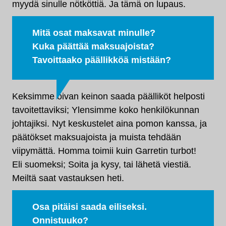
myydä sinulle nötköttiä. Ja tämä on lupaus.
Mitä osat maksavat minulle?
Kuka päättää maksuajoista?
Tavoittaako päällikköä mistään?
Keksimme oivan keinon saada päälliköt helposti
tavoitettaviksi; Ylensimme koko henkilökunnan
johtajiksi. Nyt keskustelet aina pomon kanssa, ja
päätökset maksuajoista ja muista tehdään
viipymättä. Homma toimii kuin Garretin turbot!
Eli suomeksi; Soita ja kysy, tai lähetä viestiä.
Meiltä saat vastauksen heti.
Osa pitäisi saada eiliseksi.
Onnistuuko?