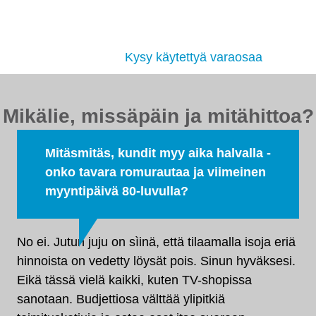
Etsimme sinulle moottorit, vaihdelaatikot,
jakovaihteistot, tasauspyörästöt, korin osat ja muut
hyväkuntoiset käytetyt osat. Myös
tehdaskunnostetut!
Kysy käytettyä varaosaa
Mikälie, missäpäin ja mitähittoa?
Mitäsmitäs, kundit myy aika halvalla -
onko tavara romurautaa ja viimeinen
myyntipäivä 80-luvulla?
No ei. Jutun juju on sìinä, että tilaamalla isoja eriä
hinnoista on vedetty löysät pois. Sinun hyväksesi.
Eikä tässä vielä kaikki, kuten TV-shopissa
sanotaan. Budjettiosa välttää ylipitkiä