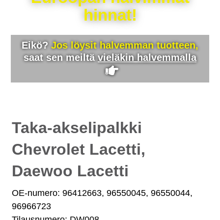
hinnat!
Eikö?
Jos löysit halvemman tuotteen,
saat sen meiltä
vieläkin halvemmalla
Taka-akselipalkki
Chevrolet Lacetti,
Daewoo Lacetti
OE-numero: 96412663, 96550045, 96550044,
96966723
Tilausnumero: DW008