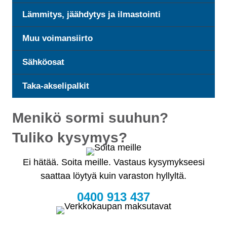
Lämmitys, jäähdytys ja ilmastointi
Muu voimansiirto
Sähköosat
Taka-akselipalkit
Menikö sormi suuhun?
Tuliko kysymys?
Ei hätää. Soita meille. Vastaus kysymykseesi
saattaa löytyä kuin varaston hyllyltä.
0400 913 437