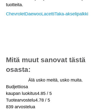
tuotteita.
Chevrolet
Daewoo
Lacetti
Taka-akselipalkki
Osat myös osamaksulla
- alkaen 10 €/kk!
Maksuaikaa jopa 36 kuukautta.
Valitse maksaessasi "osamaksu".
Mitä muut sanovat tästä
osasta:
Älä usko meitä, usko muita.
Budjettiosa
kaupan luokitus
4.85 / 5
Tuotearvostelu
4.78 / 5
839 arvostelua