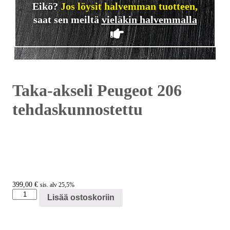
Eikö?
Jos löysit halvemman tuotteen,
saat sen meiltä
vieläkin halvemmalla
Taka-akseli Peugeot 206
tehdaskunnostettu
399,00
€
sis. alv 25,5%
Taka-
Lisää ostoskoriin
akseli
Peugeot
206
tehdaskunnostettu