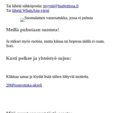
Tai lähetä sähköpostia:
myynti@budjettiosa.fi
Tai
lähetä WhatsApp-viesti
Meillä puhutaan suomea!
Ja miksei myös ruotsia, mutta kiinaa tai hepreaa täällä ei osata.
Sori.
Kusti polkee ja yhteistyö sujuu:
Klikkaa sanaa ja löydät lisää siihen liittyviä tuotteita.
206
Peugeot
taka-akseli
Osat myös osamaksulla - alkaen 10 €/kk!
Maksuaikaa jopa 36 kuukautta.
Valitse maksaessasi "osamaksu".