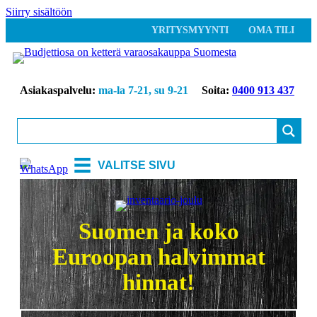
Siirry sisältöön
YRITYSMYYNTI
OMA TILI
Asiakaspalvelu:
ma-la 7-21, su 9-21
Soita:
0400 913 437
VALITSE SIVU
Suomen ja koko
Euroopan halvimmat
hinnat!