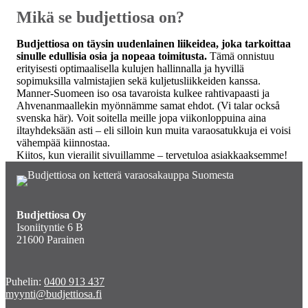
Mikä se budjettiosa on?
Budjettiosa on täysin uudenlainen liikeidea, joka tarkoittaa
sinulle edullisia osia ja nopeaa toimitusta.
Tämä onnistuu
erityisesti optimaalisella kulujen hallinnalla ja hyvillä
sopimuksilla valmistajien sekä kuljetusliikkeiden kanssa.
Manner-Suomeen iso osa tavaroista kulkee rahtivapaasti ja
Ahvenanmaallekin myönnämme samat ehdot. (Vi talar också
svenska här). Voit soitella meille jopa viikonloppuina aina
iltayhdeksään asti – eli silloin kun muita varaosatukkuja ei voisi
vähempää kiinnostaa.
Kiitos, kun vierailit sivuillamme – tervetuloa asiakkaaksemme!
Budjettiosa Oy
Isoniityntie 6 B
21600 Parainen
Puhelin:
0400 913 437
myynti@budjettiosa.fi