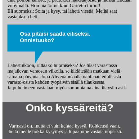
viipymättä. Homma toimii kuin Garretin turbot!
Eli suomeksi; Soita ja kysy, tai lähetä viestiä. Meiltä saat
vastauksen heti.
Osa pitäisi saada eiliseksi.
Onnistuuko?
Lähestulkoon, riittääkö huomiseksi? Jos tilaat varastossa
majailevan varaosan viikolla, se kiidätetään matkaan vielä
samana päivänä. Jopa Ahvenanmaalla nautitaan edullisista
varasto-osista kahden työpäivän sisällä tilauksesta.
Ja puhelimeen vastataan myös sunnuntaina aina iltaysiin asti.
Onko kyssäreitä?
Varmasti on, mutta et vain kehtaa kysyä. Rohkeasti vaan,
heitä meille tiukka kysymys ja lupaamme vastata nopeasti.