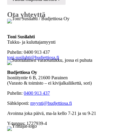
Ota yhteyttä
Toni Susilahti
Tukku- ja kuluttajamyynti
Puhelin: 0400 913 437
toni.susilahti@budjettiosa.fi
Budjettiosa Oy
Isoniityntie 6 B, 21600 Parainen
(Varasto & toimisto
–
ei kivijalkaliikettä, sori)
Puhelin:
0400 913 437
Sähköposti:
myynti@budjettiosa.fi
Avoinna joka päivä, ma-la kello 7-21 ja su 9-21
Y-tunnus: 1727939-4