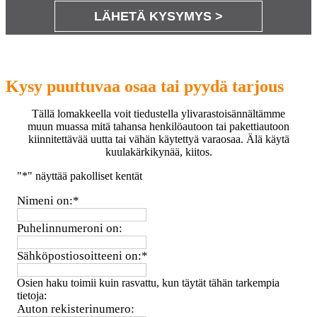
LÄHETÄ KYSYMYS >
Kysy puuttuvaa osaa tai pyydä tarjous
Tällä lomakkeella voit tiedustella ylivarastoisännältämme
muun muassa mitä tahansa henkilöautoon tai pakettiautoon
kiinnitettävää uutta tai vähän käytettyä varaosaa. Älä käytä
kuulakärkikynää, kiitos.
"
*
" näyttää pakolliset kentät
Nimeni on:
*
Puhelinnumeroni on:
Sähköpostiosoitteeni on:
*
Osien haku toimii kuin rasvattu, kun täytät tähän tarkempia
tietoja:
Auton rekisterinumero: