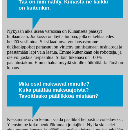
Tää on niin nähty, Kiinasta ne kaikki
on kuitenkin.
Nykyään aika useaa varaosaa on Kiinansetä päässyt
hiplaamaan. Joukossa on täyttä tuubaa, jolla ei kehtaa edes
heittää vesilintua. Siksi laadunvalvontaosastomme
tiukkapippoiset partasuut on viritetty tunnistamaan tusinaosat ja
päästämään läpi vain laatua. Emme kuitenkaan ole robotteja, ja
ote voi joskus herpaantua. Silloin tukenasi on 100%
palautustakuu. Emme halua myydä sinulle nötköttiä. Ja tämä on
lupaus.
Mitä osat maksavat minulle?
Kuka päättää maksuajoista?
Tavoittaako päällikköä mistään?
Keksimme oivan keinon saada päälliköt helposti tavoitettaviksi;
Ylensimme koko henkilökunnan johtajiksi. Nyt keskustelet
aina pomon kanssa, ja päätökset maksuajoista ja muista tehdään