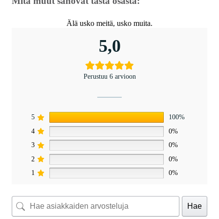
Mitä muut sanovat tästä osasta:
Älä usko meitä, usko muita.
5,0
Perustuu 6 arvioon
5
100%
4
0%
3
0%
2
0%
1
0%
Hae