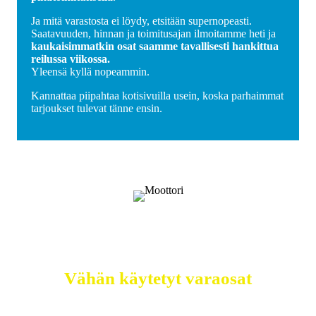
Ja mitä varastosta ei löydy, etsitään supernopeasti.
Saatavuuden, hinnan ja toimitusajan ilmoitamme heti ja
kaukaisimmatkin osat saamme tavallisesti hankittua
reilussa viikossa.
Yleensä kyllä nopeammin.
Kannattaa piipahtaa kotisivuilla usein, koska parhaimmat
tarjoukset tulevat tänne ensin.
Selätä ilmastonmuutos – meiltä saat
myös
Vähän käytetyt varaosat