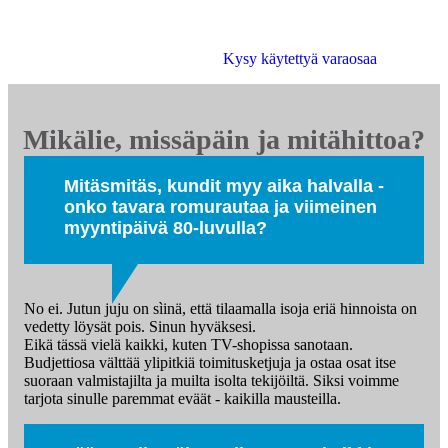
Etsimme sinulle moottorit, vaihdelaatikot, jakovaihteistot,
tasauspyörästöt, korin osat ja muut hyväkuntoiset käytetyt
osat. Myös tehdaskunnostetut!
Kysy käytettyä varaosaa
Mikälie, missäpäin ja mitähittoa?
Mitäsmitäs, kundit myy aika halvalla -
onko tavara romurautaa ja viimeinen
myyntipäivä 80-luvulla?
No ei. Jutun juju on sìinä, että tilaamalla isoja eriä hinnoista on
vedetty löysät pois. Sinun hyväksesi.
Eikä tässä vielä kaikki, kuten TV-shopissa sanotaan.
Budjettiosa välttää ylipitkiä toimitusketjuja ja ostaa osat itse
suoraan valmistajilta ja muilta isolta tekijöiltä. Siksi voimme
tarjota sinulle paremmat eväät - kaikilla mausteilla.