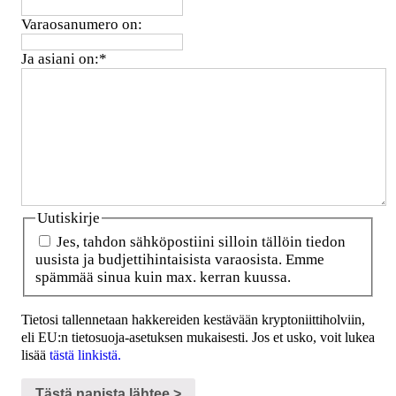
Varaosanumero on:
Ja asiani on:
*
Uutiskirje
Jes, tahdon sähköpostiini silloin tällöin tiedon
uusista ja budjettihintaisista varaosista. Emme
spämmää sinua kuin max. kerran kuussa.
Tietosi tallennetaan hakkereiden kestävään kryptoniittiholviin,
eli EU:n tietosuoja-asetuksen mukaisesti. Jos et usko, voit lukea
lisää
tästä linkistä.
Tästä napista lähtee >