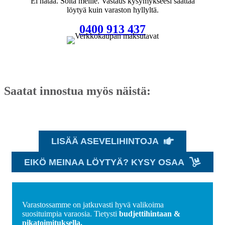
Ei hätää. Soita meille. Vastaus kysymykseesi saattaa
löytyä kuin varaston hyllyltä.
0400 913 437
Saatat innostua myös näistä:
LISÄÄ ASEVELIHINTOJA
EIKÖ MEINAA LÖYTYÄ? KYSY OSAA
Varastossamme on jatkuvasti hyvä valikoima
suosituimpia varaosia. Tietysti
budjettihintaan &
pikatoimituksella.