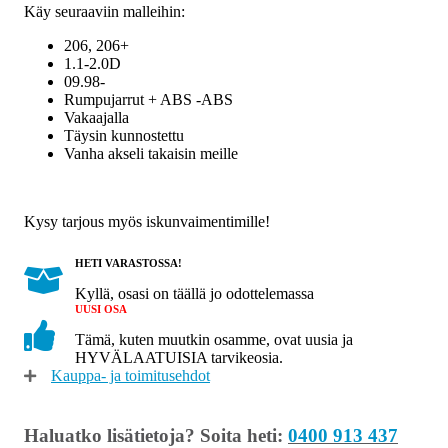
Käy seuraaviin malleihin:
määrä
206, 206+
1.1-2.0D
09.98-
Rumpujarrut + ABS -ABS
Vakaajalla
Täysin kunnostettu
Vanha akseli takaisin meille
Kysy tarjous myös iskunvaimentimille!
HETI VARASTOSSA!
Kyllä, osasi on täällä jo odottelemassa
UUSI OSA
Tämä, kuten muutkin osamme, ovat uusia ja
HYVÄLAATUISIA tarvikeosia.
Kauppa- ja toimitusehdot
Haluatko lisätietoja? Soita heti:
0400 913 437