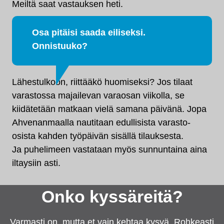
Meiltä saat vastauksen heti.
Osa pitäisi saada eiliseksi.
Onnistuuko?
Lähestulkoon, riittääkö huomiseksi? Jos tilaat
varastossa majailevan varaosan viikolla, se
kiidätetään matkaan vielä samana päivänä. Jopa
Ahvenanmaalla nautitaan edullisista varasto-
osista kahden työpäivän sisällä tilauksesta.
Ja puhelimeen vastataan myös sunnuntaina aina
iltaysiin asti.
Onko kyssäreitä?
Varmasti on, mutta et vain kehtaa kysyä. Rohkeasti