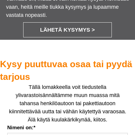
vaan, heitä meille tiukka kysymys ja lupaamme
vastata nopeasti.
LÄHETÄ KYSYMYS >
Kysy puuttuvaa osaa tai pyydä
tarjous
Tällä lomakkeella voit tiedustella
ylivarastoisännältämme muun muassa mitä
tahansa henkilöautoon tai pakettiautoon
kiinnitettävää uutta tai vähän käytettyä varaosaa.
Älä käytä kuulakärkikynää, kiitos.
Nimeni on:
*