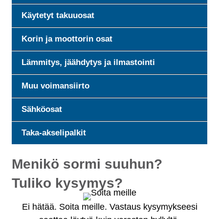
Käytetyt takuuosat
Korin ja moottorin osat
Lämmitys, jäähdytys ja ilmastointi
Muu voimansiirto
Sähköosat
Taka-akselipalkit
Menikö sormi suuhun?
Tuliko kysymys?
Ei hätää. Soita meille. Vastaus kysymykseesi