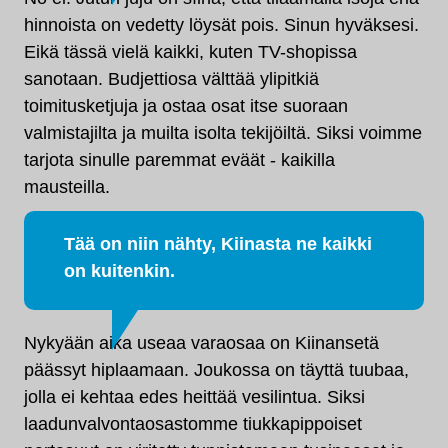
hinnoista on vedetty löysät pois. Sinun hyväksesi.
Eikä tässä vielä kaikki, kuten TV-shopissa
sanotaan. Budjettiosa välttää ylipitkiä
toimitusketjuja ja ostaa osat itse suoraan
valmistajilta ja muilta isolta tekijöiltä. Siksi voimme
tarjota sinulle paremmat eväät - kaikilla
mausteilla.
Tää on niin nähty, Kiinasta ne kaikki
on kuitenkin.
Nykyään aika useaa varaosaa on Kiinansetä
päässyt hiplaamaan. Joukossa on täyttä tuubaa,
jolla ei kehtaa edes heittää vesilintua. Siksi
laadunvalvontaosastomme tiukkapippoiset