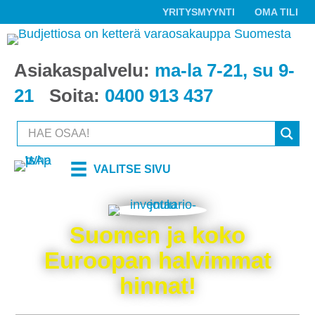
YRITYSMYYNTI
OMA TILI
Asiakaspalvelu:
ma-la 7-21, su 9-
21
Soita:
0400 913 437
VALITSE SIVU
Suomen ja koko
Euroopan halvimmat
hinnat!