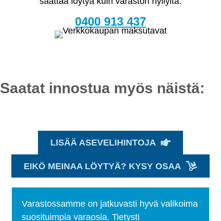
saattaa löytyä kuin varaston hyllyltä.
0400 913 437
Saatat innostua myös näistä:
LISÄÄ ASEVELIHINTOJA
EIKÖ MEINAA LÖYTYÄ? KYSY OSAA
Varastossamme on jatkuvasti hyvä valikoima
suosituimpia varaosia. Tietysti