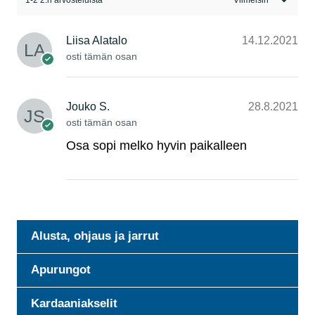
Liisa Alatalo
14.12.2021
osti tämän osan
Jouko S.
28.8.2021
osti tämän osan
Osa sopi melko hyvin paikalleen
Alusta, ohjaus ja jarrut
Apurungot
Kardaaniakselit