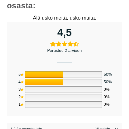
osasta:
Älä usko meitä, usko muita.
4,5
Perustuu 2 arvioon
5
50%
4
50%
3
0%
2
0%
1
0%
1-2 2:n arvosteluista