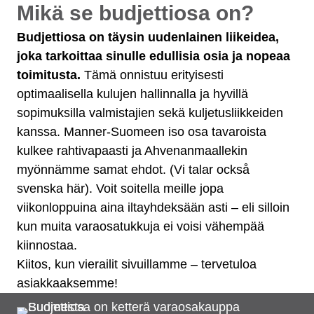
Mikä se budjettiosa on?
Budjettiosa on täysin uudenlainen liikeidea,
joka tarkoittaa sinulle edullisia osia ja nopeaa
toimitusta.
Tämä onnistuu erityisesti
optimaalisella kulujen hallinnalla ja hyvillä
sopimuksilla valmistajien sekä kuljetusliikkeiden
kanssa. Manner-Suomeen iso osa tavaroista
kulkee rahtivapaasti ja Ahvenanmaallekin
myönnämme samat ehdot. (Vi talar också
svenska här). Voit soitella meille jopa
viikonloppuina aina iltayhdeksään asti – eli silloin
kun muita varaosatukkuja ei voisi vähempää
kiinnostaa.
Kiitos, kun vierailit sivuillamme – tervetuloa
asiakkaaksemme!