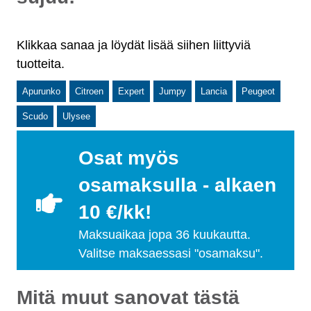
Klikkaa sanaa ja löydät lisää siihen liittyviä
tuotteita.
Apurunko
Citroen
Expert
Jumpy
Lancia
Peugeot
Scudo
Ulysee
Osat myös
osamaksulla - alkaen
10 €/kk!
Maksuaikaa jopa 36 kuukautta.
Valitse maksaessasi "osamaksu".
Mitä muut sanovat tästä