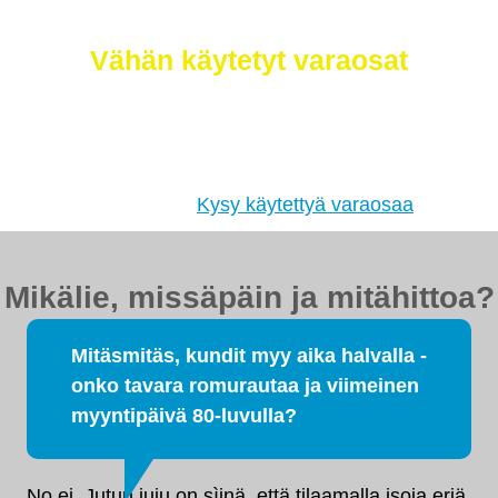
myös
Vähän käytetyt varaosat
Etsimme sinulle moottorit, vaihdelaatikot,
jakovaihteistot, tasauspyörästöt, korin osat ja muut
hyväkuntoiset käytetyt osat. Myös
tehdaskunnostetut!
Kysy käytettyä varaosaa
Mikälie, missäpäin ja mitähittoa?
Mitäsmitäs, kundit myy aika halvalla -
onko tavara romurautaa ja viimeinen
myyntipäivä 80-luvulla?
No ei. Jutun juju on sìinä, että tilaamalla isoja eriä