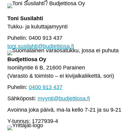
Toni Susilahti
Tukku- ja kuluttajamyynti
Puhelin: 0400 913 437
toni.susilahti@budjettiosa.fi
Budjettiosa Oy
Isoniityntie 6 B, 21600 Parainen
(Varasto & toimisto
–
ei kivijalkaliikettä, sori)
Puhelin:
0400 913 437
Sähköposti:
myynti@budjettiosa.fi
Avoinna joka päivä, ma-la kello 7-21 ja su 9-21
Y-tunnus: 1727939-4