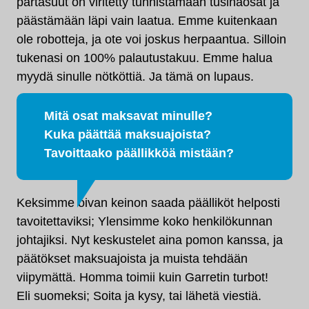
partasuut on viritetty tunnistamaan tusinaosat ja
päästämään läpi vain laatua. Emme kuitenkaan
ole robotteja, ja ote voi joskus herpaantua. Silloin
tukenasi on 100% palautustakuu. Emme halua
myydä sinulle nötköttiä. Ja tämä on lupaus.
Mitä osat maksavat minulle?
Kuka päättää maksuajoista?
Tavoittaako päällikköä mistään?
Keksimme oivan keinon saada päälliköt helposti
tavoitettaviksi; Ylensimme koko henkilökunnan
johtajiksi. Nyt keskustelet aina pomon kanssa, ja
päätökset maksuajoista ja muista tehdään
viipymättä. Homma toimii kuin Garretin turbot!
Eli suomeksi; Soita ja kysy, tai lähetä viestiä.