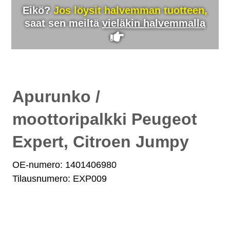
Eikö?
Jos löysit halvemman tuotteen,
saat sen meiltä
vieläkin halvemmalla
Apurunko /
moottoripalkki Peugeot
Expert, Citroen Jumpy
OE-numero: 1401406980
Tilausnumero: EXP009