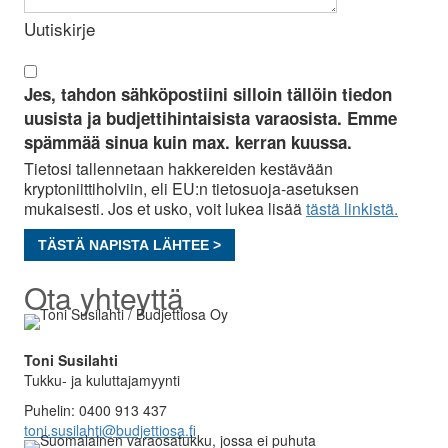
Uutiskirje
Jes, tahdon sähköpostiini silloin tällöin tiedon
uusista ja budjettihintaisista varaosista. Emme
spämmää sinua kuin max. kerran kuussa.
Tietosi tallennetaan hakkereiden kestävään
kryptoniittiholviin, eli EU:n tietosuoja-asetuksen
mukaisesti. Jos et usko, voit lukea lisää
tästä linkistä.
TÄSTÄ NAPISTA LÄHTEE >
Ota yhteyttä
Toni Susilahti
Tukku- ja kuluttajamyynti
Puhelin: 0400 913 437
toni.susilahti@budjettiosa.fi