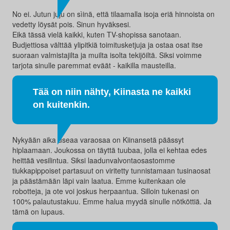
No ei. Jutun juju on sìinä, että tilaamalla isoja eriä hinnoista on
vedetty löysät pois. Sinun hyväksesi.
Eikä tässä vielä kaikki, kuten TV-shopissa sanotaan.
Budjettiosa välttää ylipitkiä toimitusketjuja ja ostaa osat itse
suoraan valmistajilta ja muilta isolta tekijöiltä. Siksi voimme
tarjota sinulle paremmat eväät - kaikilla mausteilla.
Tää on niin nähty, Kiinasta ne kaikki
on kuitenkin.
Nykyään aika useaa varaosaa on Kiinansetä päässyt
hiplaamaan. Joukossa on täyttä tuubaa, jolla ei kehtaa edes
heittää vesilintua. Siksi laadunvalvontaosastomme
tiukkapippoiset partasuut on viritetty tunnistamaan tusinaosat
ja päästämään läpi vain laatua. Emme kuitenkaan ole
robotteja, ja ote voi joskus herpaantua. Silloin tukenasi on
100% palautustakuu. Emme halua myydä sinulle nötköttiä. Ja
tämä on lupaus.