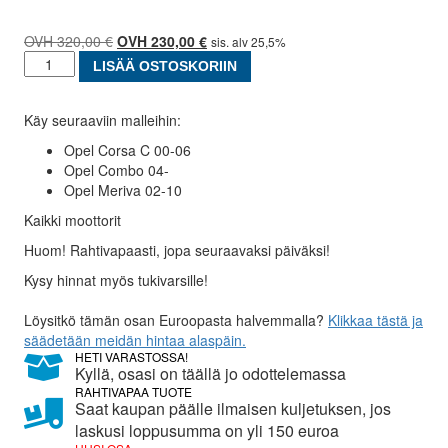
320,00
€
Alkuperäinen
230,00
€
Nykyinen
sis. alv 25,5%
Apurunko
hinta
hinta
LISÄÄ OSTOSKORIIN
/
oli:
on:
moottoripalkki:
320,00 €.
230,00 €.
Käy seuraaviin malleihin:
Opel
Corsa,
Opel Corsa C 00-06
Opel
Opel Combo 04-
Combo,
Opel Meriva 02-10
Opel
Kaikki moottorit
Meriva
määrä
Huom! Rahtivapaasti, jopa seuraavaksi päiväksi!
Kysy hinnat myös tukivarsille!
Löysitkö tämän osan Euroopasta halvemmalla?
Klikkaa tästä ja
säädetään meidän hintaa alaspäin.
HETI VARASTOSSA!
Kyllä, osasi on täällä jo odottelemassa
RAHTIVAPAA TUOTE
Saat kaupan päälle ilmaisen kuljetuksen, jos
laskusi loppusumma on yli 150 euroa