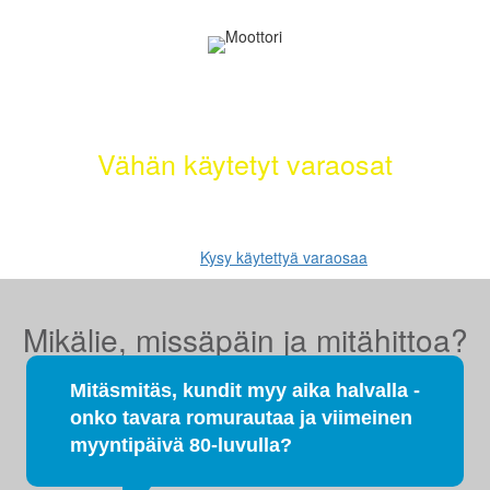
Selätä ilmastonmuutos – meiltä saat
myös
Vähän käytetyt varaosat
Etsimme sinulle moottorit, vaihdelaatikot, jakovaihteistot,
tasauspyörästöt, korin osat ja muut hyväkuntoiset käytetyt osat.
Myös tehdaskunnostetut!
Kysy käytettyä varaosaa
Mikälie, missäpäin ja mitähittoa?
Mitäsmitäs, kundit myy aika halvalla -
onko tavara romurautaa ja viimeinen
myyntipäivä 80-luvulla?