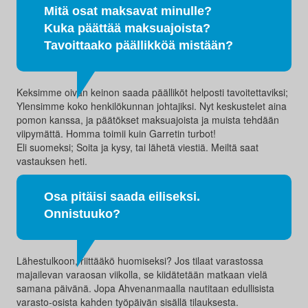
Mitä osat maksavat minulle?
Kuka päättää maksuajoista?
Tavoittaako päällikköä mistään?
Keksimme oivan keinon saada päälliköt helposti tavoitettaviksi;
Ylensimme koko henkilökunnan johtajiksi. Nyt keskustelet aina
pomon kanssa, ja päätökset maksuajoista ja muista tehdään
viipymättä. Homma toimii kuin Garretin turbot!
Eli suomeksi; Soita ja kysy, tai lähetä viestiä. Meiltä saat
vastauksen heti.
Osa pitäisi saada eiliseksi.
Onnistuuko?
Lähestulkoon, riittääkö huomiseksi? Jos tilaat varastossa
majailevan varaosan viikolla, se kiidätetään matkaan vielä
samana päivänä. Jopa Ahvenanmaalla nautitaan edullisista
varasto-osista kahden työpäivän sisällä tilauksesta.