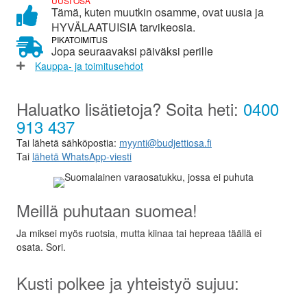
UUSI OSA
Tämä, kuten muutkin osamme, ovat uusia ja
HYVÄLAATUISIA tarvikeosia.
PIKATOIMITUS
Jopa seuraavaksi päiväksi perille
Kauppa- ja toimitusehdot
Haluatko lisätietoja? Soita heti:
0400
913 437
Tai lähetä sähköpostia:
myynti@budjettiosa.fi
Tai
lähetä WhatsApp-viesti
Meillä puhutaan suomea!
Ja miksei myös ruotsia, mutta kiinaa tai hepreaa täällä ei
osata. Sori.
Kusti polkee ja yhteistyö sujuu: