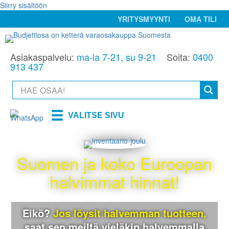
Siirry sisältöön
YRITYSMYYNTI
OMA TILI
Asiakaspalvelu:
ma-la 7-21, su 9-21
Soita:
0400
913 437
VALITSE SIVU
Suomen ja koko Euroopan
halvimmat hinnat!
Eikö?
Jos löysit halvemman tuotteen,
saat sen meiltä
vieläkin halvemmalla