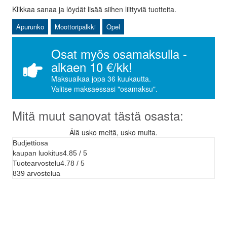
Klikkaa sanaa ja löydät lisää siihen liittyviä tuotteita.
Apurunko
Moottoripalkki
Opel
Osat myös osamaksulla -
alkaen 10 €/kk!
Maksuaikaa jopa 36 kuukautta.
Valitse maksaessasi "osamaksu".
Mitä muut sanovat tästä osasta:
Älä usko meitä, usko muita.
Budjettiosa
kaupan luokitus
4.85 / 5
Tuotearvostelu
4.78 / 5
839 arvostelua