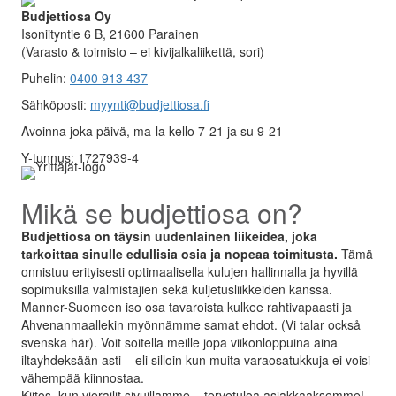
Budjettiosa Oy
Isoniityntie 6 B, 21600 Parainen
(Varasto & toimisto
–
ei kivijalkaliikettä, sori)
Puhelin:
0400 913 437
Sähköposti:
myynti@budjettiosa.fi
Avoinna joka päivä, ma-la kello 7-21 ja su 9-21
Y-tunnus: 1727939-4
Mikä se budjettiosa on?
Budjettiosa on täysin uudenlainen liikeidea, joka
tarkoittaa sinulle edullisia osia ja nopeaa toimitusta.
Tämä
onnistuu erityisesti optimaalisella kulujen hallinnalla ja hyvillä
sopimuksilla valmistajien sekä kuljetusliikkeiden kanssa.
Manner-Suomeen iso osa tavaroista kulkee rahtivapaasti ja
Ahvenanmaallekin myönnämme samat ehdot. (Vi talar också
svenska här). Voit soitella meille jopa viikonloppuina aina
iltayhdeksään asti – eli silloin kun muita varaosatukkuja ei voisi
vähempää kiinnostaa.
Kiitos, kun vierailit sivuillamme – tervetuloa asiakkaaksemme!