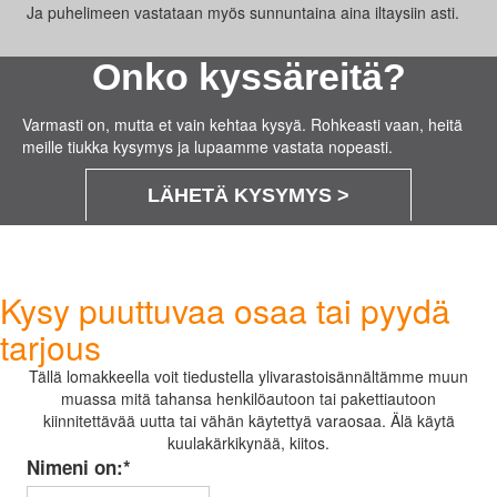
Ja puhelimeen vastataan myös sunnuntaina aina iltaysiin asti.
Onko kyssäreitä?
Varmasti on, mutta et vain kehtaa kysyä. Rohkeasti vaan, heitä
meille tiukka kysymys ja lupaamme vastata nopeasti.
LÄHETÄ KYSYMYS >
Kysy puuttuvaa osaa tai pyydä
tarjous
Tällä lomakkeella voit tiedustella ylivarastoisännältämme muun
muassa mitä tahansa henkilöautoon tai pakettiautoon
kiinnitettävää uutta tai vähän käytettyä varaosaa. Älä käytä
kuulakärkikynää, kiitos.
Nimeni on:
*