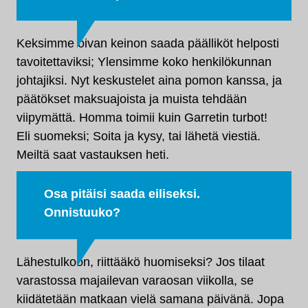
Keksimme oivan keinon saada päälliköt helposti
tavoitettaviksi; Ylensimme koko henkilökunnan
johtajiksi. Nyt keskustelet aina pomon kanssa, ja
päätökset maksuajoista ja muista tehdään
viipymättä. Homma toimii kuin Garretin turbot!
Eli suomeksi; Soita ja kysy, tai lähetä viestiä.
Meiltä saat vastauksen heti.
Osa pitäisi saada eiliseksi.
Onnistuuko?
Lähestulkoon, riittääkö huomiseksi? Jos tilaat
varastossa majailevan varaosan viikolla, se
kiidätetään matkaan vielä samana päivänä. Jopa