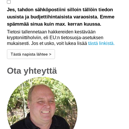
Jes, tahdon sähköpostiini silloin tällöin tiedon
uusista ja budjettihintaisista varaosista. Emme
spämmää sinua kuin max. kerran kuussa.
Tietosi tallennetaan hakkereiden kestävään
kryptoniittiholviin, eli EU:n tietosuoja-asetuksen
mukaisesti. Jos et usko, voit lukea lisää
tästä linkistä.
Tästä napista lähtee >
Ota yhteyttä