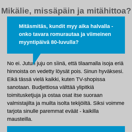
Mikälie, missäpäin ja mitähittoa?
Mitäsmitäs, kundit myy aika halvalla -
onko tavara romurautaa ja viimeinen
myyntipäivä 80-luvulla?
No ei. Jutun juju on sìinä, että tilaamalla isoja eriä
hinnoista on vedetty löysät pois. Sinun hyväksesi.
Eikä tässä vielä kaikki, kuten TV-shopissa
sanotaan. Budjettiosa välttää ylipitkiä
toimitusketjuja ja ostaa osat itse suoraan
valmistajilta ja muilta isolta tekijöiltä. Siksi voimme
tarjota sinulle paremmat eväät - kaikilla
mausteilla.