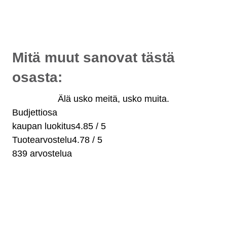
- alkaen 10 €/kk!
Maksuaikaa jopa 36 kuukautta.
Valitse maksaessasi "osamaksu".
Mitä muut sanovat tästä
osasta:
Älä usko meitä, usko muita.
Budjettiosa
kaupan luokitus
4.85 / 5
Tuotearvostelu
4.78 / 5
839 arvostelua