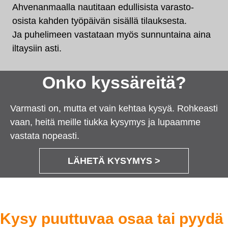
Ahvenanmaalla nautitaan edullisista varasto-
osista kahden työpäivän sisällä tilauksesta.
Ja puhelimeen vastataan myös sunnuntaina aina
iltaysiin asti.
Onko kyssäreitä?
Varmasti on, mutta et vain kehtaa kysyä. Rohkeasti
vaan, heitä meille tiukka kysymys ja lupaamme
vastata nopeasti.
LÄHETÄ KYSYMYS >
Kysy puuttuvaa osaa tai pyydä