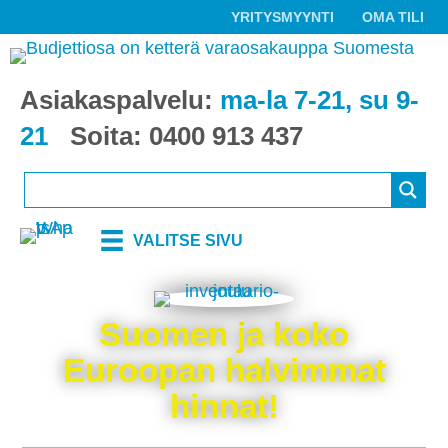
YRITYSMYYNTI
OMA TILI
Asiakaspalvelu:
ma-la 7-21, su 9-
21
Soita:
0400 913 437
VALITSE SIVU
Suomen ja koko
Euroopan halvimmat
hinnat!