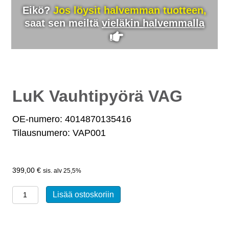
Eikö?
Jos löysit halvemman tuotteen,
saat sen meiltä
vieläkin halvemmalla
LuK Vauhtipyörä VAG
OE-numero: 4014870135416
Tilausnumero: VAP001
399,00
€
sis. alv 25,5%
LuK
Lisää ostoskoriin
Vauhtipyörä
VAG