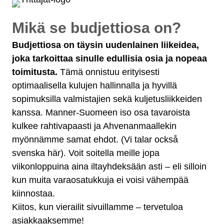
Mikä se budjettiosa on?
Budjettiosa on täysin uudenlainen liikeidea,
joka tarkoittaa sinulle edullisia osia ja nopeaa
toimitusta.
Tämä onnistuu erityisesti
optimaalisella kulujen hallinnalla ja hyvillä
sopimuksilla valmistajien sekä kuljetusliikkeiden
kanssa. Manner-Suomeen iso osa tavaroista
kulkee rahtivapaasti ja Ahvenanmaallekin
myönnämme samat ehdot. (Vi talar också
svenska här). Voit soitella meille jopa
viikonloppuina aina iltayhdeksään asti – eli silloin
kun muita varaosatukkuja ei voisi vähempää
kiinnostaa.
Kiitos, kun vierailit sivuillamme – tervetuloa
asiakkaaksemme!