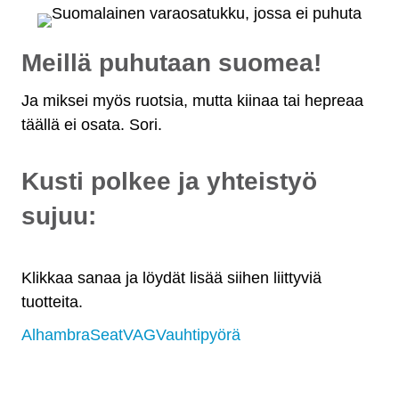
Meillä puhutaan suomea!
Ja miksei myös ruotsia, mutta kiinaa tai hepreaa
täällä ei osata. Sori.
Kusti polkee ja yhteistyö
sujuu:
Klikkaa sanaa ja löydät lisää siihen liittyviä
tuotteita.
Alhambra
Seat
VAG
Vauhtipyörä
Osat myös osamaksulla