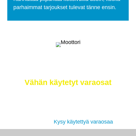
parhaimmat tarjoukset tulevat tänne ensin.
Selätä ilmastonmuutos – meiltä saat
myös
Vähän käytetyt varaosat
Etsimme sinulle moottorit, vaihdelaatikot,
jakovaihteistot, tasauspyörästöt, korin osat ja muut
hyväkuntoiset käytetyt osat. Myös
tehdaskunnostetut!
Kysy käytettyä varaosaa