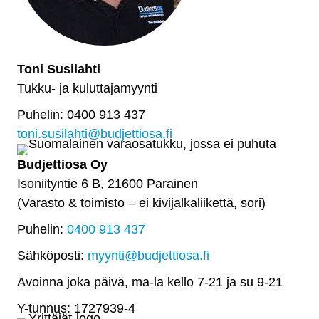
Toni Susilahti
Tukku- ja kuluttajamyynti
Puhelin: 0400 913 437
toni.susilahti@budjettiosa.fi
Budjettiosa Oy
Isoniityntie 6 B, 21600 Parainen
(Varasto & toimisto
–
ei kivijalkaliikettä, sori)
Puhelin:
0400 913 437
Sähköposti:
myynti@budjettiosa.fi
Avoinna joka päivä, ma-la kello 7-21 ja su 9-21
Y-tunnus: 1727939-4