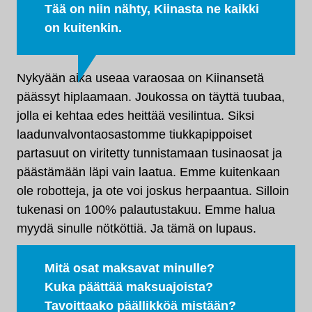
Tää on niin nähty, Kiinasta ne kaikki
on kuitenkin.
Nykyään aika useaa varaosaa on Kiinansetä
päässyt hiplaamaan. Joukossa on täyttä tuubaa,
jolla ei kehtaa edes heittää vesilintua. Siksi
laadunvalvontaosastomme tiukkapippoiset
partasuut on viritetty tunnistamaan tusinaosat ja
päästämään läpi vain laatua. Emme kuitenkaan
ole robotteja, ja ote voi joskus herpaantua. Silloin
tukenasi on 100% palautustakuu. Emme halua
myydä sinulle nötköttiä. Ja tämä on lupaus.
Mitä osat maksavat minulle?
Kuka päättää maksuajoista?
Tavoittaako päällikköä mistään?