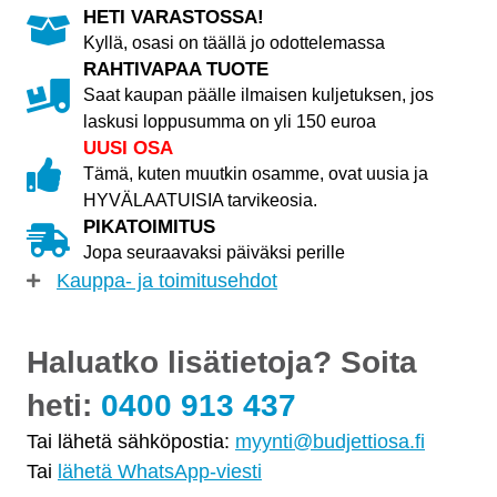
HETI VARASTOSSA!
Kyllä, osasi on täällä jo odottelemassa
RAHTIVAPAA TUOTE
Saat kaupan päälle ilmaisen kuljetuksen, jos
laskusi loppusumma on yli 150 euroa
UUSI OSA
Tämä, kuten muutkin osamme, ovat uusia ja
HYVÄLAATUISIA tarvikeosia.
PIKATOIMITUS
Jopa seuraavaksi päiväksi perille
Kauppa- ja toimitusehdot
Haluatko lisätietoja? Soita
heti:
0400 913 437
Tai lähetä sähköpostia:
myynti@budjettiosa.fi
Tai
lähetä WhatsApp-viesti