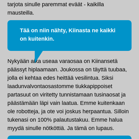
tarjota sinulle paremmat eväät - kaikilla
mausteilla.
Tää on niin nähty, Kiinasta ne kaikki
on kuitenkin.
Nykyään aika useaa varaosaa on Kiinansetä
päässyt hiplaamaan. Joukossa on täyttä tuubaa,
jolla ei kehtaa edes heittää vesilintua. Siksi
laadunvalvontaosastomme tiukkapippoiset
partasuut on viritetty tunnistamaan tusinaosat ja
päästämään läpi vain laatua. Emme kuitenkaan
ole robotteja, ja ote voi joskus herpaantua. Silloin
tukenasi on 100% palautustakuu. Emme halua
myydä sinulle nötköttiä. Ja tämä on lupaus.