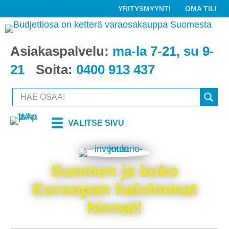
YRITYSMYYNTI
OMA TILI
Asiakaspalvelu:
ma-la 7-21, su 9-
21
Soita:
0400 913 437
VALITSE SIVU
Suomen ja koko
Euroopan halvimmat
hinnat!