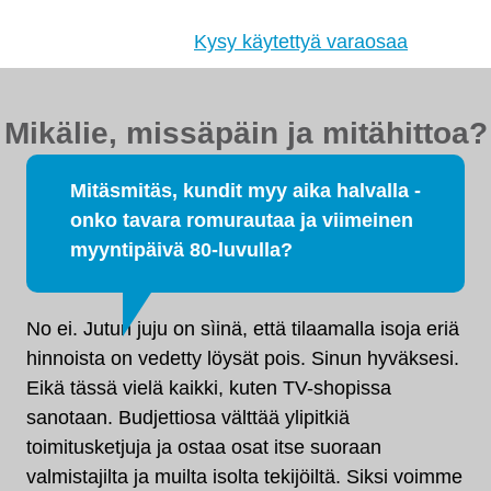
hyväkuntoiset käytetyt osat. Myös
tehdaskunnostetut!
Kysy käytettyä varaosaa
Mikälie, missäpäin ja mitähittoa?
Mitäsmitäs, kundit myy aika halvalla -
onko tavara romurautaa ja viimeinen
myyntipäivä 80-luvulla?
No ei. Jutun juju on sìinä, että tilaamalla isoja eriä
hinnoista on vedetty löysät pois. Sinun hyväksesi.
Eikä tässä vielä kaikki, kuten TV-shopissa
sanotaan. Budjettiosa välttää ylipitkiä
toimitusketjuja ja ostaa osat itse suoraan
valmistajilta ja muilta isolta tekijöiltä. Siksi voimme