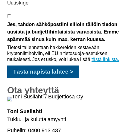
Uutiskirje
Jes, tahdon sähköpostiini silloin tällöin tiedon
uusista ja budjettihintaisista varaosista. Emme
spämmää sinua kuin max. kerran kuussa.
Tietosi tallennetaan hakkereiden kestävään
kryptoniittiholviin, eli EU:n tietosuoja-asetuksen
mukaisesti. Jos et usko, voit lukea lisää
tästä linkistä.
Ota yhteyttä
Toni Susilahti
Tukku- ja kuluttajamyynti
Puhelin: 0400 913 437