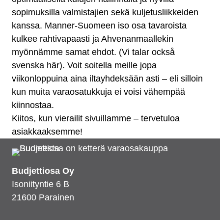
sopimuksilla valmistajien sekä kuljetusliikkeiden
kanssa. Manner-Suomeen iso osa tavaroista
kulkee rahtivapaasti ja Ahvenanmaallekin
myönnämme samat ehdot. (Vi talar också
svenska här). Voit soitella meille jopa
viikonloppuina aina iltayhdeksään asti – eli silloin
kun muita varaosatukkuja ei voisi vähempää
kiinnostaa.
Kiitos, kun vierailit sivuillamme – tervetuloa
asiakkaaksemme!
Budjettiosa Oy
Isoniityntie 6 B
21600 Parainen