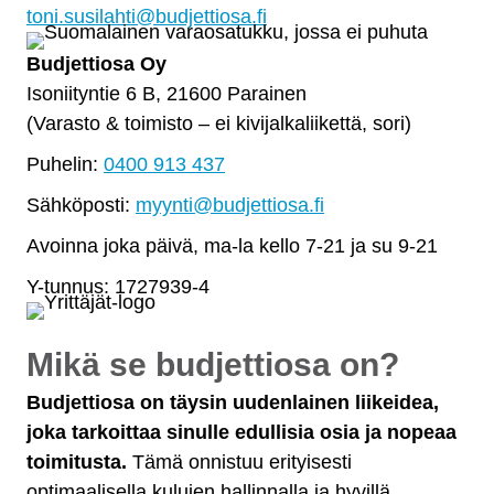
toni.susilahti@budjettiosa.fi
Budjettiosa Oy
Isoniityntie 6 B, 21600 Parainen
(Varasto & toimisto
–
ei kivijalkaliikettä, sori)
Puhelin:
0400 913 437
Sähköposti:
myynti@budjettiosa.fi
Avoinna joka päivä, ma-la kello 7-21 ja su 9-21
Y-tunnus: 1727939-4
Mikä se budjettiosa on?
Budjettiosa on täysin uudenlainen liikeidea,
joka tarkoittaa sinulle edullisia osia ja nopeaa
toimitusta.
Tämä onnistuu erityisesti
optimaalisella kulujen hallinnalla ja hyvillä