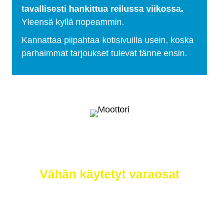
tavallisesti hankittua reilussa viikossa.
Yleensä kyllä nopeammin.
Kannattaa piipahtaa kotisivuilla usein, koska
parhaimmat tarjoukset tulevat tänne ensin.
Selätä ilmastonmuutos – meiltä saat
myös
Vähän käytetyt varaosat
Etsimme sinulle moottorit, vaihdelaatikot,
jakovaihteistot, tasauspyörästöt, korin osat ja muut