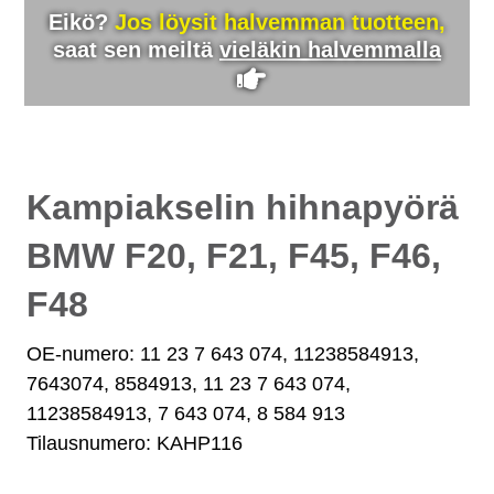
Eikö?
Jos löysit halvemman tuotteen,
saat sen meiltä
vieläkin halvemmalla
Kampiakselin hihnapyörä
BMW F20, F21, F45, F46,
F48
OE-numero: 11 23 7 643 074, 11238584913,
7643074, 8584913, 11 23 7 643 074,
11238584913, 7 643 074, 8 584 913
Tilausnumero: KAHP116