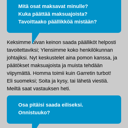
Mitä osat maksavat minulle?
Kuka päättää maksuajoista?
Tavoittaako päällikköä mistään?
Keksimme oivan keinon saada päälliköt helposti
tavoitettaviksi; Ylensimme koko henkilökunnan
johtajiksi. Nyt keskustelet aina pomon kanssa, ja
päätökset maksuajoista ja muista tehdään
viipymättä. Homma toimii kuin Garretin turbot!
Eli suomeksi; Soita ja kysy, tai lähetä viestiä.
Meiltä saat vastauksen heti.
Osa pitäisi saada eiliseksi.
Onnistuuko?