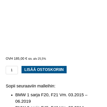
185,00
€
sis. alv 25,5%
Kampiakselin
LISÄÄ OSTOSKORIIN
hihnapyörä
BMW
Sopii seuraaviin malleihin:
F20,
F21,
BMW 1 sarja F20, F21 Vm. 03.2015 –
F45,
06.2019