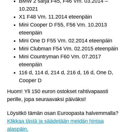
F46,
BMW 2 sarja F45, F46 Vm. 03.2014 –
F48
10.2021
määrä
X1 F48 Vm. 11.2014 eteenpäin
Mini Cooper D F55, F56 Vm. 10.2013
eteenpäin
Mini One D F55 Vm. 02.2014 eteenpäin
Mini Clubman F54 Vm. 02.2015 eteenpäin
Mini Countryman F60 Vm. 07.2017
eteenpäin
116 d, 114 d, 214 d, 216 d, 16 d, One D,
Cooper D
Huom! Yli 150 euron ostokset rahtivapaasti
perille, jopa seuraavaksi päiväksi!
Löysitkö tämän osan Euroopasta halvemmalla?
Klikkaa tästä ja säädetään meidän hintaa
alaspäin.