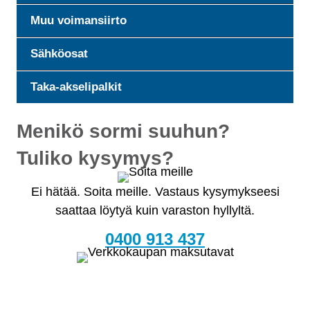
Muu voimansiirto
Sähköosat
Taka-akselipalkit
Menikö sormi suuhun?
Tuliko kysymys?
Ei hätää. Soita meille. Vastaus kysymykseesi
saattaa löytyä kuin varaston hyllyltä.
0400 913 437