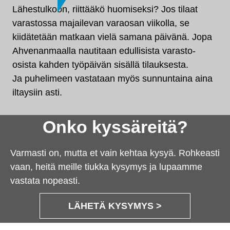
Lähestulkoon, riittääkö huomiseksi? Jos tilaat
varastossa majailevan varaosan viikolla, se
kiidätetään matkaan vielä samana päivänä. Jopa
Ahvenanmaalla nautitaan edullisista varasto-
osista kahden työpäivän sisällä tilauksesta.
Ja puhelimeen vastataan myös sunnuntaina aina
iltaysiin asti.
Onko kyssäreitä?
Varmasti on, mutta et vain kehtaa kysyä. Rohkeasti
vaan, heitä meille tiukka kysymys ja lupaamme
vastata nopeasti.
LÄHETÄ KYSYMYS >