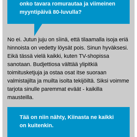
onko tavara romurautaa ja viimeinen
myyntipäivä 80-luvulla?
No ei. Jutun juju on sìinä, että tilaamalla isoja eriä
hinnoista on vedetty löysät pois. Sinun hyväksesi.
Eikä tässä vielä kaikki, kuten TV-shopissa
sanotaan. Budjettiosa välttää ylipitkiä
toimitusketjuja ja ostaa osat itse suoraan
valmistajilta ja muilta isolta tekijöiltä. Siksi voimme
tarjota sinulle paremmat eväät - kaikilla
mausteilla.
Tää on niin nähty, Kiinasta ne kaikki
on kuitenkin.