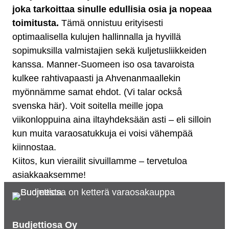
joka tarkoittaa sinulle edullisia osia ja nopeaa
toimitusta.
Tämä onnistuu erityisesti
optimaalisella kulujen hallinnalla ja hyvillä
sopimuksilla valmistajien sekä kuljetusliikkeiden
kanssa. Manner-Suomeen iso osa tavaroista
kulkee rahtivapaasti ja Ahvenanmaallekin
myönnämme samat ehdot. (Vi talar också
svenska här). Voit soitella meille jopa
viikonloppuina aina iltayhdeksään asti – eli silloin
kun muita varaosatukkuja ei voisi vähempää
kiinnostaa.
Kiitos, kun vierailit sivuillamme – tervetuloa
asiakkaaksemme!
Budjettiosa Oy