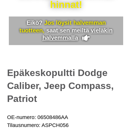
hinnat!
Eikö?
Jos löysit halvemman
tuotteen,
saat sen meiltä
vieläkin
halvemmalla
Epäkeskopultti Dodge
Caliber, Jeep Compass,
Patriot
OE-numero: 06508486AA
Tilausnumero: ASPCH056