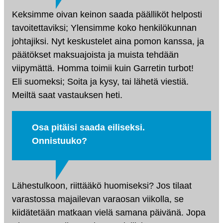
Keksimme oivan keinon saada päälliköt helposti
tavoitettaviksi; Ylensimme koko henkilökunnan
johtajiksi. Nyt keskustelet aina pomon kanssa, ja
päätökset maksuajoista ja muista tehdään
viipymättä. Homma toimii kuin Garretin turbot!
Eli suomeksi; Soita ja kysy, tai lähetä viestiä.
Meiltä saat vastauksen heti.
Osa pitäisi saada eiliseksi.
Onnistuuko?
Lähestulkoon, riittääkö huomiseksi? Jos tilaat
varastossa majailevan varaosan viikolla, se
kiidätetään matkaan vielä samana päivänä. Jopa