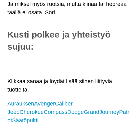
Ja miksei myös ruotsia, mutta kiinaa tai hepreaa
täällä ei osata. Sori.
Kusti polkee ja yhteistyö
sujuu:
Klikkaa sanaa ja löydät lisää siihen liittyviä
tuotteita.
Aurauksen
Avenger
Caliber.
Jeep
Cherokee
Compass
Dodge
Grand
Journey
Patri
ot
Säätöpultti
Osat myös osamaksulla