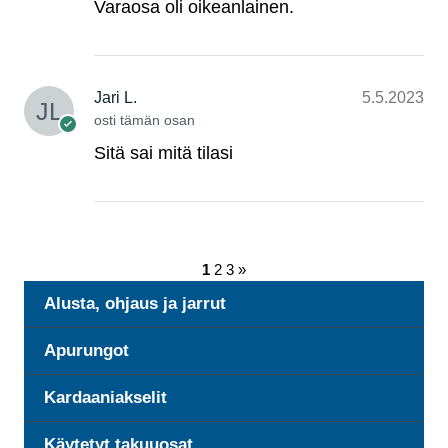
Varaosa oli oikeanlainen.
Jari L.
5.5.2023
osti tämän osan
Sitä sai mitä tilasi
1
2
3
»
Alusta, ohjaus ja jarrut
Apurungot
Kardaaniakselit
Käytetyt takuuosat