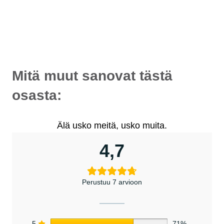
- alkaen 10 €/kk!
Maksuaikaa jopa 36 kuukautta.
Valitse maksaessasi "osamaksu".
Mitä muut sanovat tästä
osasta:
Älä usko meitä, usko muita.
4,7
Perustuu 7 arvioon
5
71%