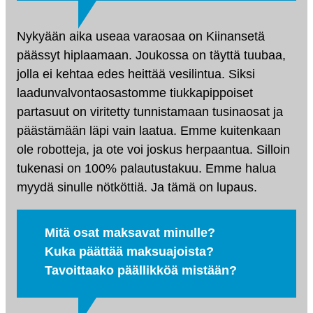
Nykyään aika useaa varaosaa on Kiinansetä
päässyt hiplaamaan. Joukossa on täyttä tuubaa,
jolla ei kehtaa edes heittää vesilintua. Siksi
laadunvalvontaosastomme tiukkapippoiset
partasuut on viritetty tunnistamaan tusinaosat ja
päästämään läpi vain laatua. Emme kuitenkaan
ole robotteja, ja ote voi joskus herpaantua. Silloin
tukenasi on 100% palautustakuu. Emme halua
myydä sinulle nötköttiä. Ja tämä on lupaus.
Mitä osat maksavat minulle?
Kuka päättää maksuajoista?
Tavoittaako päällikköä mistään?