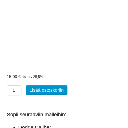
15,00
€
sis. alv 25,5%
Epäkeskopultti
Lisää ostoskoriin
Dodge
Caliber,
Jeep
Sopii seuraaviin malleihin:
Compass,
Patriot
Dodge Caliber