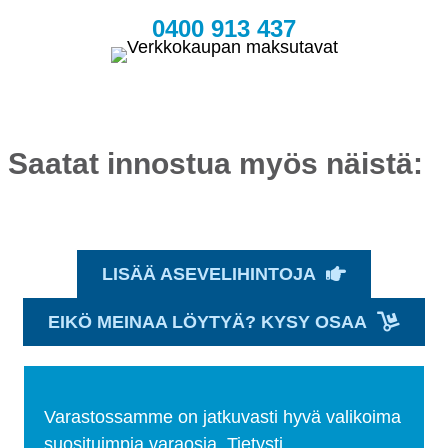
0400 913 437
Saatat innostua myös näistä:
LISÄÄ ASEVELIHINTOJA
EIKÖ MEINAA LÖYTYÄ? KYSY OSAA
Varastossamme on jatkuvasti hyvä valikoima
suosituimpia varaosia. Tietysti