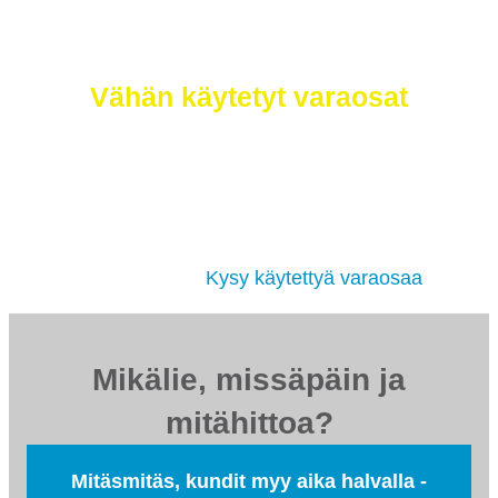
Selätä ilmastonmuutos – meiltä saat
myös
Vähän käytetyt varaosat
Etsimme sinulle moottorit, vaihdelaatikot,
jakovaihteistot, tasauspyörästöt, korin osat ja
muut hyväkuntoiset käytetyt osat. Myös
tehdaskunnostetut!
Kysy käytettyä varaosaa
Mikälie, missäpäin ja
mitähittoa?
Mitäsmitäs, kundit myy aika halvalla -