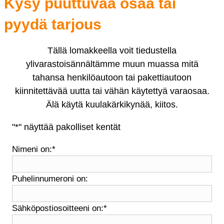
Kysy puuttuvaa osaa tai
pyydä tarjous
Tällä lomakkeella voit tiedustella
ylivarastoisännältämme muun muassa mitä
tahansa henkilöautoon tai pakettiautoon
kiinnitettävää uutta tai vähän käytettyä varaosaa.
Älä käytä kuulakärkikynää, kiitos.
"
*
" näyttää pakolliset kentät
Nimeni on:
*
Puhelinnumeroni on:
Sähköpostiosoitteeni on:
*