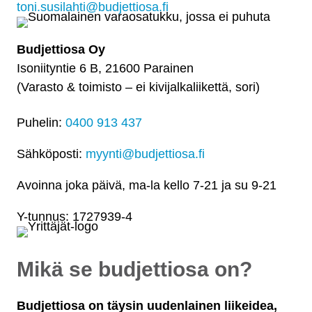
toni.susilahti@budjettiosa.fi
Budjettiosa Oy
Isoniityntie 6 B, 21600 Parainen
(Varasto & toimisto
–
ei kivijalkaliikettä, sori)
Puhelin:
0400 913 437
Sähköposti:
myynti@budjettiosa.fi
Avoinna joka päivä, ma-la kello 7-21 ja su 9-21
Y-tunnus: 1727939-4
Mikä se budjettiosa on?
Budjettiosa on täysin uudenlainen liikeidea,