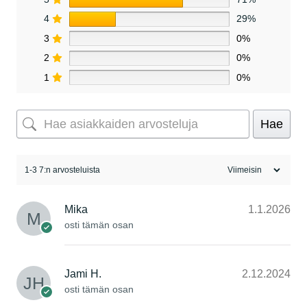
4
29%
3
0%
2
0%
1
0%
Hae
1-3 7:n arvosteluista
Mika
1.1.2026
osti tämän osan
Jami H.
2.12.2024
osti tämän osan