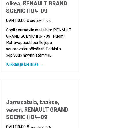
oikea, RENAULT GRAND
SCENIC II 04-09
110,00
€
sis. alv 25,5%
Sopii seuraaviin malleihin: RENAULT
GRAND SCENIC II 04-09 Huom!
Rahtivapaasti perille jopa
seuraavaksi päiväksi! Tarkista
sopivuus myynnistämme.
about Jarrusatula, taakse, oikea, RENAULT 
Klikkaa ja lue lisää →
Jarrusatula, taakse,
vasen, RENAULT GRAND
SCENIC II 04-09
110,00
€
sis. alv 25,5%