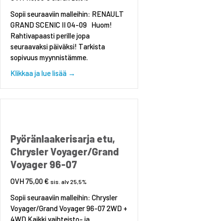
Sopii seuraaviin malleihin: RENAULT
GRAND SCENIC II 04-09 Huom!
Rahtivapaasti perille jopa
seuraavaksi päiväksi! Tarkista
sopivuus myynnistämme.
about Jarrusatula, taakse, vasen, RENAULT 
Klikkaa ja lue lisää →
Pyöränlaakerisarja etu,
Chrysler Voyager/Grand
Voyager 96-07
75,00
€
sis. alv 25,5%
Sopii seuraaviin malleihin: Chrysler
Voyager/Grand Voyager 96-07 2WD +
4WD Kaikki vaihteisto- ja