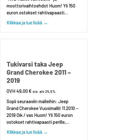
moottorivaihtoehdot Huom! Yli 150
euron ostokset rahtivapaasti…
about Pyöränlaakerisarja etu, Chrysler Voyag
Klikkaa ja lue lisää →
Tukivarsi taka Jeep
Grand Cherokee 2011 –
2019
49,00
€
sis. alv 25,5%
Sopii seuraaviin malleihin: Jeep
Grand Cherokee Vuosimallit 11.2010 –
2019 Oik / vas Huom! Yli 150 euron
ostokset rahtivapaasti perille,…
about Tukivarsi taka Jeep Grand Cherokee 201
Klikkaa ja lue lisää →