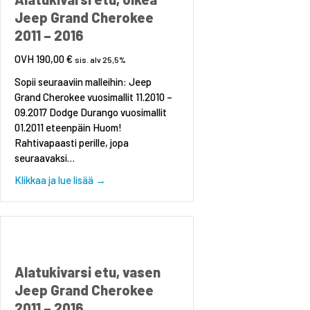
Jeep Grand Cherokee
2011 – 2016
190,00
€
sis. alv 25,5%
Sopii seuraaviin malleihin: Jeep
Grand Cherokee vuosimallit 11.2010 –
09.2017 Dodge Durango vuosimallit
01.2011 eteenpäin Huom!
Rahtivapaasti perille, jopa
seuraavaksi…
about Alatukivarsi etu, oikea Jeep Grand Cher
Klikkaa ja lue lisää →
Alatukivarsi etu, vasen
Jeep Grand Cherokee
2011 – 2016