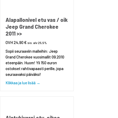
Alapallonivel etu vas / oik
Jeep Grand Cherokee
2011 >>
24,90
€
sis. alv 25,5%
Sopii seuraaviin malleihin: Jeep
Grand Cherokee vuosimallit 09.2010
eteenpäin. Huom! Yli 150 euron
ostokset rahtivapaasti perille, jopa
seuraavaksi päiväksi!
about Alapallonivel etu vas / oik Jeep Grand C
Klikkaa ja lue lisää →
Alatukivarsi etu, oikea