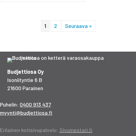
1
2
Seuraava »
Budjettiosa Oy
Isoniityntie 6 B
21600 Parainen
Puhelin:
0400 913 437
myynti@budjettiosa.fi
Erilainen kotisivupalvelu:
Sivumestari.fi