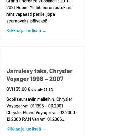
Grand Cherokee Vuosimallit 2011 –
2021 Huom! Yli 150 euron ostokset
rahtivapaasti perille, jopa
seuraavaksi päiväksi!
about Jarrukilpi Jeep Grand Cherokee etu, vas
Klikkaa ja lue lisää →
Jarrulevy taka, Chrysler
Voyager 1996 – 2007
35,00
€
sis. alv 25,5%
Sopii seuraaviin malleihin: Chrysler
Voyager vm. 01.1995 – 03.2001
Chrysler Grand Voyager vm. 02.2000 –
12.2008 RAM Van vm. 01.2006…
about Jarrulevy taka, Chrysler Voyager 1996 –
Klikkaa ja lue lisää →