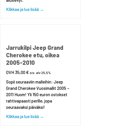
about Epäkeskopultti Dodge Caliber, Jeep Com
Klikkaa ja lue lisää →
Jarrukilpi Jeep Grand
Cherokee etu, oikea
2005-2010
35,00
€
sis. alv 25,5%
Sopii seuraaviin malleihin: Jeep
Grand Cherokee Vuosimallit 2005 –
2011 Huom! Yli 150 euron ostokset
rahtivapaasti perille, jopa
seuraavaksi päiväksi!
about Jarrukilpi Jeep Grand Cherokee etu, oi
Klikkaa ja lue lisää →