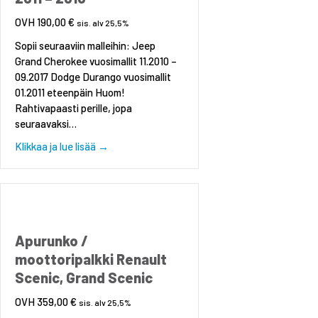
190,00
€
sis. alv 25,5%
Sopii seuraaviin malleihin: Jeep
Grand Cherokee vuosimallit 11.2010 –
09.2017 Dodge Durango vuosimallit
01.2011 eteenpäin Huom!
Rahtivapaasti perille, jopa
seuraavaksi…
about Alatukivarsi etu, vasen Jeep Grand Cher
Klikkaa ja lue lisää →
Apurunko /
moottoripalkki Renault
Scenic, Grand Scenic
359,00
€
sis. alv 25,5%