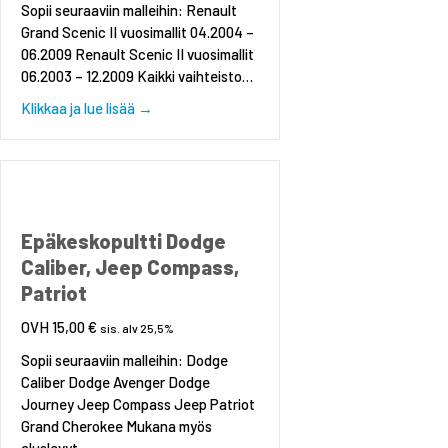
Sopii seuraaviin malleihin: Renault
Grand Scenic II vuosimallit 04.2004 –
06.2009 Renault Scenic II vuosimallit
06.2003 – 12.2009 Kaikki vaihteisto…
about Apurunko / moottoripalkki Renault Scen
Klikkaa ja lue lisää →
Epäkeskopultti Dodge
Caliber, Jeep Compass,
Patriot
15,00
€
sis. alv 25,5%
Sopii seuraaviin malleihin: Dodge
Caliber Dodge Avenger Dodge
Journey Jeep Compass Jeep Patriot
Grand Cherokee Mukana myös
aluslevyt.