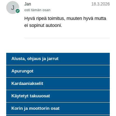
Jan
18.3.2026
osti tämän osan
Hyvä ripeä toimitus, muuten hyvä mutta
ei sopinut autooni.
Alusta, ohjaus ja jarrut
Apurungot
Kardaaniakselit
Käytetyt takuuosat
Korin ja moottorin osat