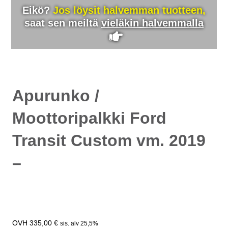
Eikö?
Jos löysit halvemman tuotteen,
saat sen meiltä
vieläkin halvemmalla
Apurunko /
Moottoripalkki Ford
Transit Custom vm. 2019
–
335,00
€
sis. alv 25,5%