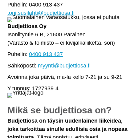
Puhelin: 0400 913 437
toni.susilahti@budjettiosa.fi
Budjettiosa Oy
Isoniityntie 6 B, 21600 Parainen
(Varasto & toimisto
–
ei kivijalkaliikettä, sori)
Puhelin:
0400 913 437
Sähköposti:
myynti@budjettiosa.fi
Avoinna joka päivä, ma-la kello 7-21 ja su 9-21
Y-tunnus: 1727939-4
Mikä se budjettiosa on?
Budjettiosa on täysin uudenlainen liikeidea,
joka tarkoittaa sinulle edullisia osia ja nopeaa
toimitusta.
Tämä onnistuu erityisesti