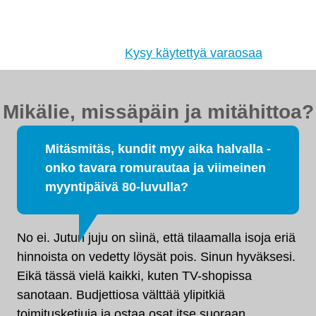
jakovaihteistot, tasauspyörästöt, korin osat ja muut
hyväkuntoiset käytetyt osat. Myös
tehdaskunnostetut!
Kysy käytettyä varaosaa
Mikälie, missäpäin ja mitähittoa?
Mitäsmitäs, kundit myy aika halvalla -
onko tavara romurautaa ja viimeinen
myyntipäivä 80-luvulla?
No ei. Jutun juju on sìinä, että tilaamalla isoja eriä
hinnoista on vedetty löysät pois. Sinun hyväksesi.
Eikä tässä vielä kaikki, kuten TV-shopissa
sanotaan. Budjettiosa välttää ylipitkiä
toimitusketjuja ja ostaa osat itse suoraan