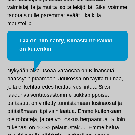
valmistajilta ja muilta isolta tekijöiltä. Siksi voimme
tarjota sinulle paremmat eväät - kaikilla
mausteilla.
Tää on niin nähty, Kiinasta ne kaikki
on kuitenkin.
Nykyään aika useaa varaosaa on Kiinansetä
päässyt hiplaamaan. Joukossa on täyttä tuubaa,
jolla ei kehtaa edes heittää vesilintua. Siksi
laadunvalvontaosastomme tiukkapippoiset
partasuut on viritetty tunnistamaan tusinaosat ja
päästämään läpi vain laatua. Emme kuitenkaan
ole robotteja, ja ote voi joskus herpaantua. Silloin
tukenasi on 100% palautustakuu. Emme halua