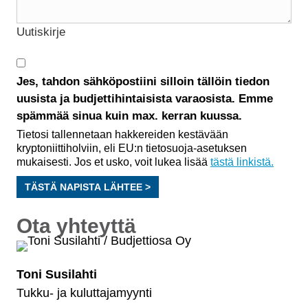
Uutiskirje
Jes, tahdon sähköpostiini silloin tällöin tiedon
uusista ja budjettihintaisista varaosista. Emme
spämmää sinua kuin max. kerran kuussa.
Tietosi tallennetaan hakkereiden kestävään
kryptoniittiholviin, eli EU:n tietosuoja-asetuksen
mukaisesti. Jos et usko, voit lukea lisää
tästä linkistä.
TÄSTÄ NAPISTA LÄHTEE >
Ota yhteyttä
Toni Susilahti
Tukku- ja kuluttajamyynti