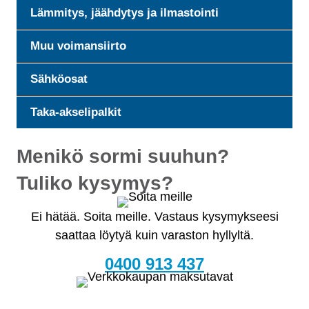
Lämmitys, jäähdytys ja ilmastointi
Muu voimansiirto
Sähköosat
Taka-akselipalkit
Menikö sormi suuhun?
Tuliko kysymys?
Ei hätää. Soita meille. Vastaus kysymykseesi
saattaa löytyä kuin varaston hyllyltä.
0400 913 437