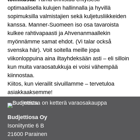
optimaalisella kulujen hallinnalla ja hyvillä
sopimuksilla valmistajien sekä kuljetusliikkeiden
kanssa. Manner-Suomeen iso osa tavaroista
kulkee rahtivapaasti ja Ahvenanmaallekin
myönnämme samat ehdot. (Vi talar också
svenska här). Voit soitella meille jopa
viikonloppuina aina iltayhdeksään asti – eli silloin
kun muita varaosatukkuja ei voisi vähempää
kiinnostaa.
Kiitos, kun vierailit sivuillamme – tervetuloa
asiakkaaksemme!
Budjettiosa Oy
Isoniityntie 6 B
21600 Parainen