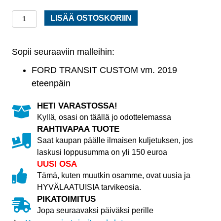
Apurunko
LISÄÄ OSTOSKORIIN
/
Moottoripalkki
Sopii seuraaviin malleihin:
Ford
Transit
FORD TRANSIT CUSTOM vm. 2019
Custom
eteenpäin
vm.
HETI VARASTOSSA!
2019
Kyllä, osasi on täällä jo odottelemassa
-
RAHTIVAPAA TUOTE
määrä
Saat kaupan päälle ilmaisen kuljetuksen, jos
laskusi loppusumma on yli 150 euroa
UUSI OSA
Tämä, kuten muutkin osamme, ovat uusia ja
HYVÄLAATUISIA tarvikeosia.
PIKATOIMITUS
Jopa seuraavaksi päiväksi perille