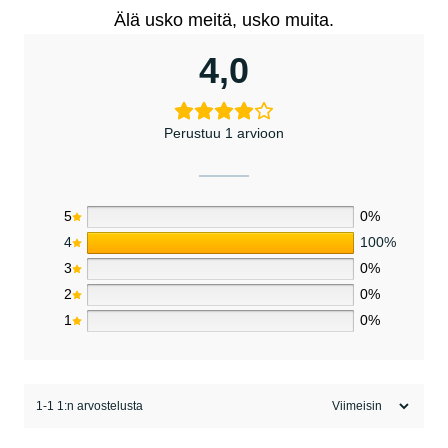
Älä usko meitä, usko muita.
4,0
Perustuu 1 arvioon
5
0%
4
100%
3
0%
2
0%
1
0%
1-1 1:n arvostelusta