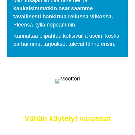
toimitusajan ilmoitamme heti ja
kaukaisimmatkin osat saamme
tavallisesti hankittua reilussa viikossa.
Yleensä kyllä nopeammin.
Kannattaa piipahtaa kotisivuilla usein, koska
parhaimmat tarjoukset tulevat tänne ensin.
Selätä ilmastonmuutos – meiltä saat
myös
Vähän käytetyt varaosat
Etsimme sinulle moottorit, vaihdelaatikot,