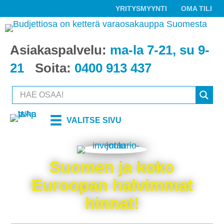
YRITYSMYYNTI
OMA TILI
Asiakaspalvelu:
ma-la 7-21, su 9-
21
Soita:
0400 913 437
VALITSE SIVU
Suomen ja koko
Euroopan halvimmat
hinnat!