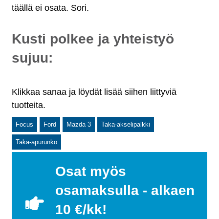
täällä ei osata. Sori.
Kusti polkee ja yhteistyö
sujuu:
Klikkaa sanaa ja löydät lisää siihen liittyviä
tuotteita.
Focus
Ford
Mazda 3
Taka-akselipalkki
Taka-apurunko
Osat myös
osamaksulla - alkaen
10 €/kk!