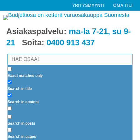
YRITYSMYYNTI
OMA TILI
Asiakaspalvelu:
ma-la 7-21, su 9-
21
Soita:
0400 913 437
Exact matches only
Search in title
Search in content
Search in posts
Search in pages