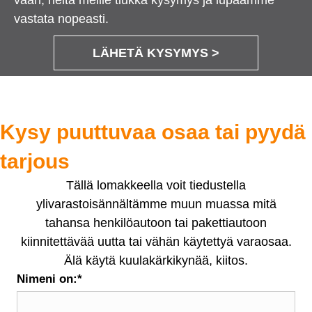
vaan, heitä meille tiukka kysymys ja lupaamme
vastata nopeasti.
LÄHETÄ KYSYMYS >
Kysy puuttuvaa osaa tai pyydä
tarjous
Tällä lomakkeella voit tiedustella
ylivarastoisännältämme muun muassa mitä
tahansa henkilöautoon tai pakettiautoon
kiinnitettävää uutta tai vähän käytettyä varaosaa.
Älä käytä kuulakärkikynää, kiitos.
Nimeni on:
*