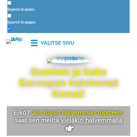
Search in posts
Search in pages
VALITSE SIVU
Suomen ja koko
Euroopan halvimmat
hinnat!
Eikö?
Jos löysit halvemman tuotteen,
saat sen meiltä
vieläkin halvemmalla