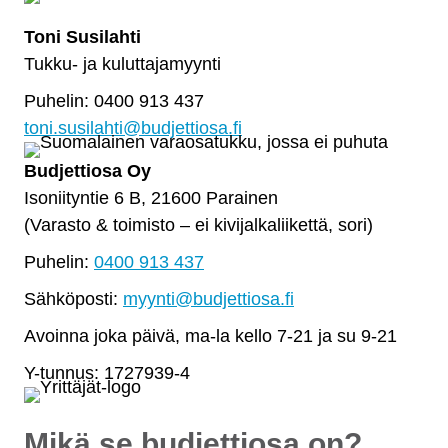
Toni Susilahti
Tukku- ja kuluttajamyynti
Puhelin: 0400 913 437
toni.susilahti@budjettiosa.fi
Budjettiosa Oy
Isoniityntie 6 B, 21600 Parainen
(Varasto & toimisto
–
ei kivijalkaliikettä, sori)
Puhelin:
0400 913 437
Sähköposti:
myynti@budjettiosa.fi
Avoinna joka päivä, ma-la kello 7-21 ja su 9-21
Y-tunnus: 1727939-4
Mikä se budjettiosa on?