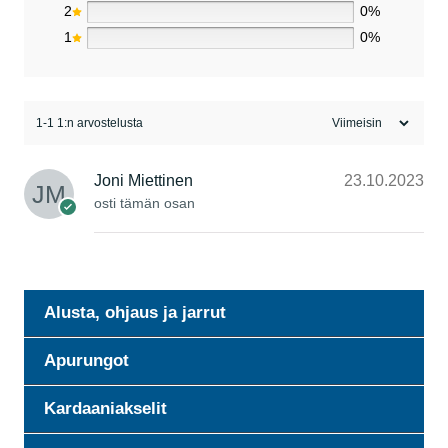
2
0%
1
0%
1-1 1:n arvostelusta
Joni Miettinen
23.10.2023
osti tämän osan
Alusta, ohjaus ja jarrut
Apurungot
Kardaaniakselit