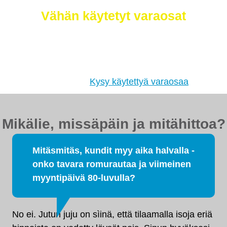
Vähän käytetyt varaosat
Etsimme sinulle moottorit, vaihdelaatikot,
jakovaihteistot, tasauspyörästöt, korin osat ja muut
hyväkuntoiset käytetyt osat. Myös
tehdaskunnostetut!
Kysy käytettyä varaosaa
Mikälie, missäpäin ja mitähittoa?
Mitäsmitäs, kundit myy aika halvalla -
onko tavara romurautaa ja viimeinen
myyntipäivä 80-luvulla?
No ei. Jutun juju on sìinä, että tilaamalla isoja eriä