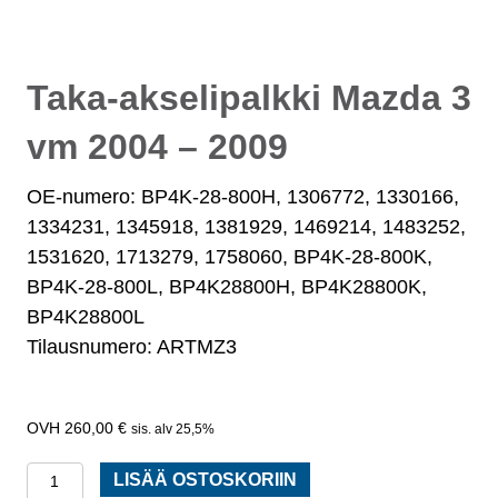
Taka-akselipalkki Mazda 3
vm 2004 – 2009
OE-numero: BP4K-28-800H, 1306772, 1330166,
1334231, 1345918, 1381929, 1469214, 1483252,
1531620, 1713279, 1758060, BP4K-28-800K,
BP4K-28-800L, BP4K28800H, BP4K28800K,
BP4K28800L
Tilausnumero: ARTMZ3
260,00
€
sis. alv 25,5%
Taka-
LISÄÄ OSTOSKORIIN