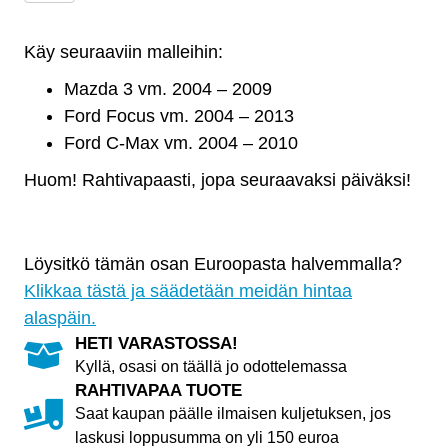
akselipalkki
Mazda
Käy seuraaviin malleihin:
3
vm
Mazda 3 vm. 2004 – 2009
2004
Ford Focus vm. 2004 – 2013
-
Ford C-Max vm. 2004 – 2010
2009
Huom! Rahtivapaasti, jopa seuraavaksi päiväksi!
määrä
Löysitkö tämän osan Euroopasta halvemmalla?
Klikkaa tästä ja säädetään meidän hintaa
alaspäin.
HETI VARASTOSSA!
Kyllä, osasi on täällä jo odottelemassa
RAHTIVAPAA TUOTE
Saat kaupan päälle ilmaisen kuljetuksen, jos
laskusi loppusumma on yli 150 euroa