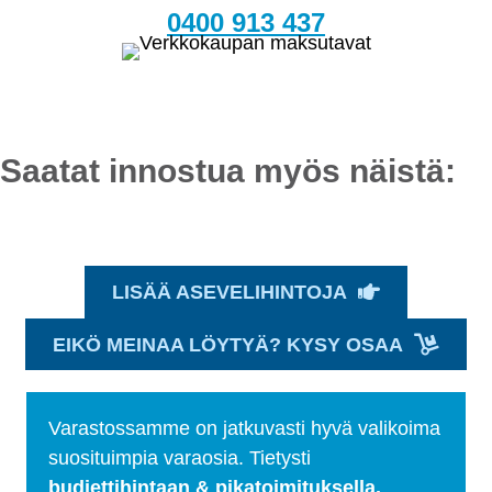
0400 913 437
Saatat innostua myös näistä:
LISÄÄ ASEVELIHINTOJA
EIKÖ MEINAA LÖYTYÄ? KYSY OSAA
Varastossamme on jatkuvasti hyvä valikoima
suosituimpia varaosia. Tietysti
budjettihintaan & pikatoimituksella.