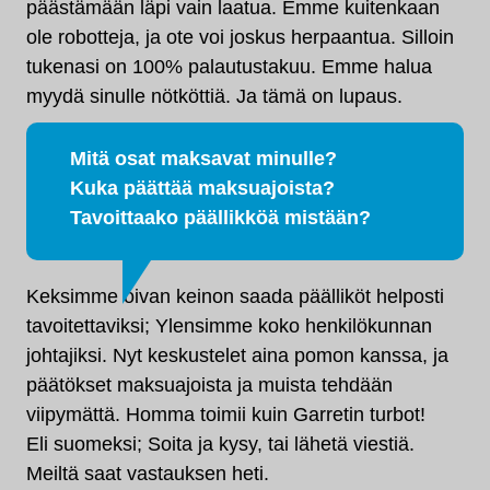
päästämään läpi vain laatua. Emme kuitenkaan
ole robotteja, ja ote voi joskus herpaantua. Silloin
tukenasi on 100% palautustakuu. Emme halua
myydä sinulle nötköttiä. Ja tämä on lupaus.
Mitä osat maksavat minulle?
Kuka päättää maksuajoista?
Tavoittaako päällikköä mistään?
Keksimme oivan keinon saada päälliköt helposti
tavoitettaviksi; Ylensimme koko henkilökunnan
johtajiksi. Nyt keskustelet aina pomon kanssa, ja
päätökset maksuajoista ja muista tehdään
viipymättä. Homma toimii kuin Garretin turbot!
Eli suomeksi; Soita ja kysy, tai lähetä viestiä.
Meiltä saat vastauksen heti.