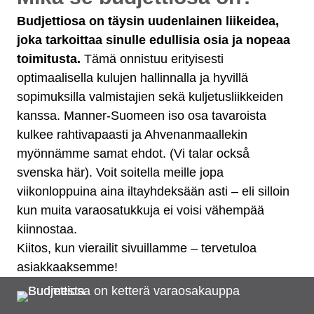
Budjettiosa on täysin uudenlainen liikeidea,
joka tarkoittaa sinulle edullisia osia ja nopeaa
toimitusta.
Tämä onnistuu erityisesti
optimaalisella kulujen hallinnalla ja hyvillä
sopimuksilla valmistajien sekä kuljetusliikkeiden
kanssa. Manner-Suomeen iso osa tavaroista
kulkee rahtivapaasti ja Ahvenanmaallekin
myönnämme samat ehdot. (Vi talar också
svenska här). Voit soitella meille jopa
viikonloppuina aina iltayhdeksään asti – eli silloin
kun muita varaosatukkuja ei voisi vähempää
kiinnostaa.
Kiitos, kun vierailit sivuillamme – tervetuloa
asiakkaaksemme!