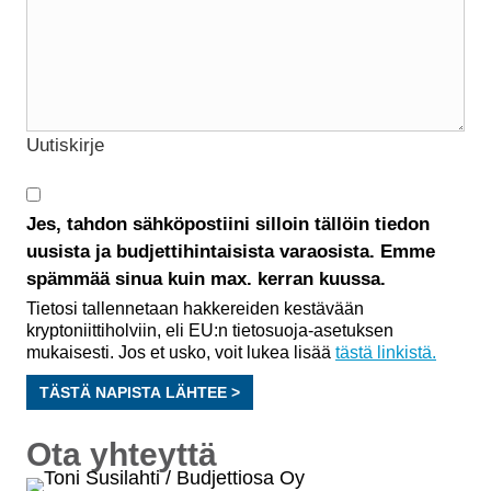
Uutiskirje
Jes, tahdon sähköpostiini silloin tällöin tiedon
uusista ja budjettihintaisista varaosista. Emme
spämmää sinua kuin max. kerran kuussa.
Tietosi tallennetaan hakkereiden kestävään
kryptoniittiholviin, eli EU:n tietosuoja-asetuksen
mukaisesti. Jos et usko, voit lukea lisää
tästä linkistä.
TÄSTÄ NAPISTA LÄHTEE >
Ota yhteyttä