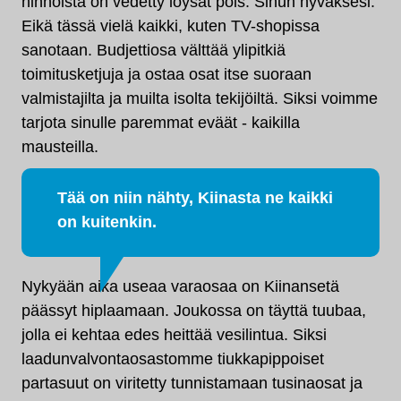
hinnoista on vedetty löysät pois. Sinun hyväksesi.
Eikä tässä vielä kaikki, kuten TV-shopissa
sanotaan. Budjettiosa välttää ylipitkiä
toimitusketjuja ja ostaa osat itse suoraan
valmistajilta ja muilta isolta tekijöiltä. Siksi voimme
tarjota sinulle paremmat eväät - kaikilla
mausteilla.
Tää on niin nähty, Kiinasta ne kaikki
on kuitenkin.
Nykyään aika useaa varaosaa on Kiinansetä
päässyt hiplaamaan. Joukossa on täyttä tuubaa,
jolla ei kehtaa edes heittää vesilintua. Siksi
laadunvalvontaosastomme tiukkapippoiset
partasuut on viritetty tunnistamaan tusinaosat ja