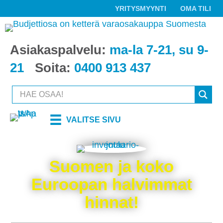
YRITYSMYYNTI
OMA TILI
Asiakaspalvelu:
ma-la 7-21, su 9-
21
Soita:
0400 913 437
VALITSE SIVU
Suomen ja koko
Euroopan halvimmat
hinnat!