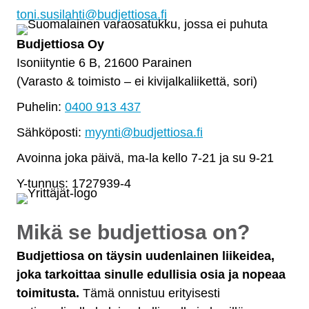
toni.susilahti@budjettiosa.fi
Budjettiosa Oy
Isoniityntie 6 B, 21600 Parainen
(Varasto & toimisto
–
ei kivijalkaliikettä, sori)
Puhelin:
0400 913 437
Sähköposti:
myynti@budjettiosa.fi
Avoinna joka päivä, ma-la kello 7-21 ja su 9-21
Y-tunnus: 1727939-4
Mikä se budjettiosa on?
Budjettiosa on täysin uudenlainen liikeidea,
joka tarkoittaa sinulle edullisia osia ja nopeaa
toimitusta.
Tämä onnistuu erityisesti