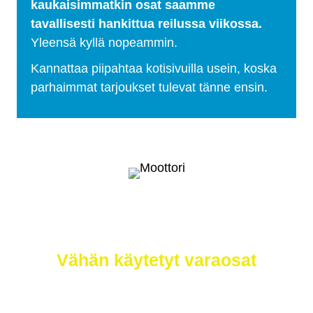
kaukaisimmatkin osat saamme
tavallisesti hankittua reilussa viikossa.
Yleensä kyllä nopeammin.
Kannattaa piipahtaa kotisivuilla usein, koska
parhaimmat tarjoukset tulevat tänne ensin.
Selätä ilmastonmuutos – meiltä saat
myös
Vähän käytetyt varaosat
Etsimme sinulle moottorit, vaihdelaatikot,