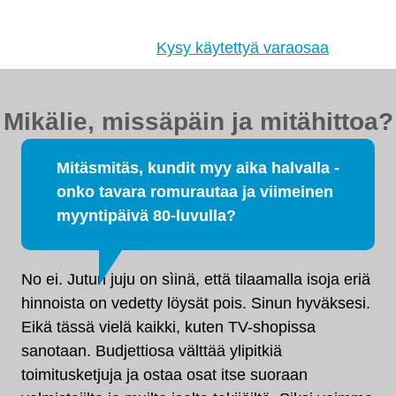
jakovaihteistot, tasauspyörästöt, korin osat ja muut
hyväkuntoiset käytetyt osat. Myös
tehdaskunnostetut!
Kysy käytettyä varaosaa
Mikälie, missäpäin ja mitähittoa?
Mitäsmitäs, kundit myy aika halvalla -
onko tavara romurautaa ja viimeinen
myyntipäivä 80-luvulla?
No ei. Jutun juju on sìinä, että tilaamalla isoja eriä
hinnoista on vedetty löysät pois. Sinun hyväksesi.
Eikä tässä vielä kaikki, kuten TV-shopissa
sanotaan. Budjettiosa välttää ylipitkiä
toimitusketjuja ja ostaa osat itse suoraan