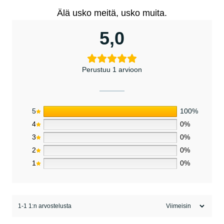
Älä usko meitä, usko muita.
5,0
Perustuu 1 arvioon
5
100%
4
0%
3
0%
2
0%
1
0%
1-1 1:n arvostelusta