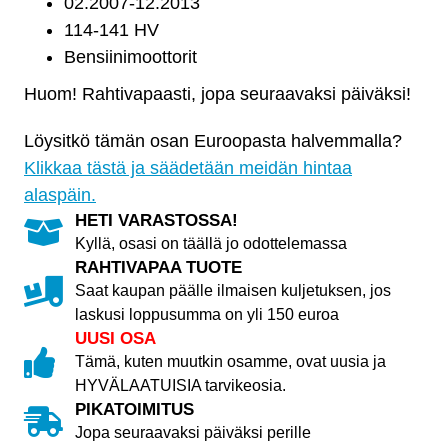
1.6,
02.2007-12.2013
2.0
114-141 HV
määrä
Bensiinimoottorit
Huom! Rahtivapaasti, jopa seuraavaksi päiväksi!
Löysitkö tämän osan Euroopasta halvemmalla?
Klikkaa tästä ja säädetään meidän hintaa
alaspäin.
HETI VARASTOSSA!
Kyllä, osasi on täällä jo odottelemassa
RAHTIVAPAA TUOTE
Saat kaupan päälle ilmaisen kuljetuksen, jos
laskusi loppusumma on yli 150 euroa
UUSI OSA
Tämä, kuten muutkin osamme, ovat uusia ja
HYVÄLAATUISIA tarvikeosia.
PIKATOIMITUS
Jopa seuraavaksi päiväksi perille