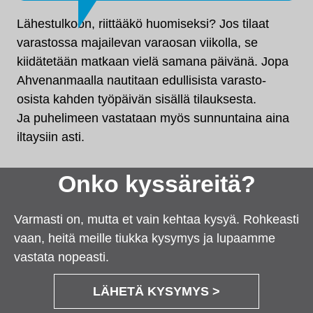
Lähestulkoon, riittääkö huomiseksi? Jos tilaat
varastossa majailevan varaosan viikolla, se
kiidätetään matkaan vielä samana päivänä. Jopa
Ahvenanmaalla nautitaan edullisista varasto-
osista kahden työpäivän sisällä tilauksesta.
Ja puhelimeen vastataan myös sunnuntaina aina
iltaysiin asti.
Onko kyssäreitä?
Varmasti on, mutta et vain kehtaa kysyä. Rohkeasti
vaan, heitä meille tiukka kysymys ja lupaamme
vastata nopeasti.
LÄHETÄ KYSYMYS >