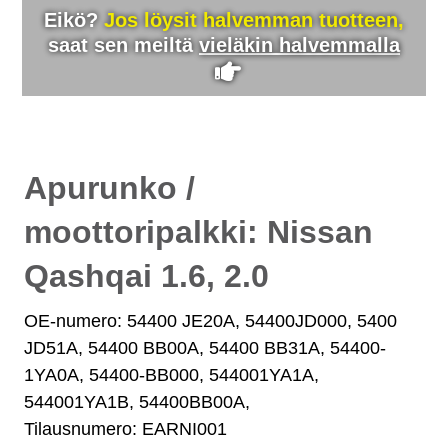
Eikö?
Jos löysit halvemman tuotteen,
saat sen meiltä
vieläkin halvemmalla
Apurunko /
moottoripalkki: Nissan
Qashqai 1.6, 2.0
OE-numero: 54400 JE20A, 54400JD000, 5400
JD51A, 54400 BB00A, 54400 BB31A, 54400-
1YA0A, 54400-BB000, 544001YA1A,
544001YA1B, 54400BB00A,
Tilausnumero: EARNI001