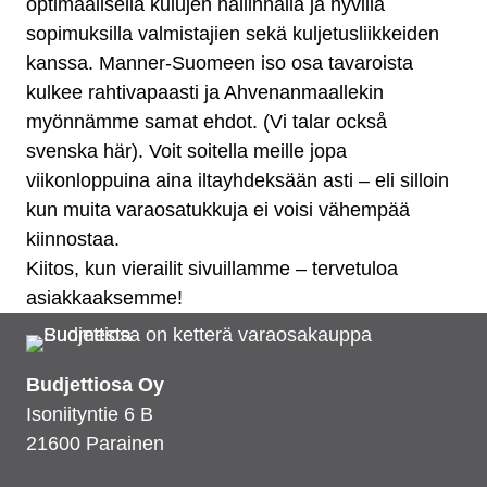
optimaalisella kulujen hallinnalla ja hyvillä
sopimuksilla valmistajien sekä kuljetusliikkeiden
kanssa. Manner-Suomeen iso osa tavaroista
kulkee rahtivapaasti ja Ahvenanmaallekin
myönnämme samat ehdot. (Vi talar också
svenska här). Voit soitella meille jopa
viikonloppuina aina iltayhdeksään asti – eli silloin
kun muita varaosatukkuja ei voisi vähempää
kiinnostaa.
Kiitos, kun vierailit sivuillamme – tervetuloa
asiakkaaksemme!
Budjettiosa Oy
Isoniityntie 6 B
21600 Parainen