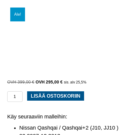
Ale!
399,00
€
Alkuperäinen
295,00
€
Nykyinen
sis. alv 25,5%
hinta
hinta
Apurunko
oli:
on:
LISÄÄ OSTOSKORIIN
399,00 €.
295,00 €.
/
moottoripalkki:
Käy seuraaviin malleihin:
Nissan
Qashqai
Nissan Qashqai / Qashqai+2 (J10, JJ10 )