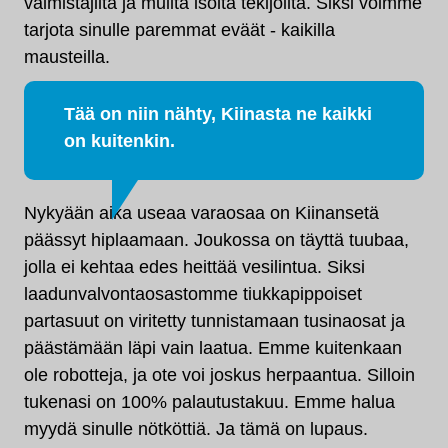
valmistajilta ja muilta isolta tekijöiltä. Siksi voimme
tarjota sinulle paremmat eväät - kaikilla
mausteilla.
Tää on niin nähty, Kiinasta ne kaikki
on kuitenkin.
Nykyään aika useaa varaosaa on Kiinansetä
päässyt hiplaamaan. Joukossa on täyttä tuubaa,
jolla ei kehtaa edes heittää vesilintua. Siksi
laadunvalvontaosastomme tiukkapippoiset
partasuut on viritetty tunnistamaan tusinaosat ja
päästämään läpi vain laatua. Emme kuitenkaan
ole robotteja, ja ote voi joskus herpaantua. Silloin
tukenasi on 100% palautustakuu. Emme halua
myydä sinulle nötköttiä. Ja tämä on lupaus.