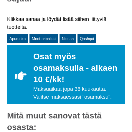
Klikkaa sanaa ja löydät lisää siihen liittyviä
tuotteita.
Apurunko
Moottoripalkki
Nissan
Qashqai
Osat myös
osamaksulla - alkaen
10 €/kk!
Maksuaikaa jopa 36 kuukautta.
Valitse maksaessasi "osamaksu".
Mitä muut sanovat tästä
osasta: