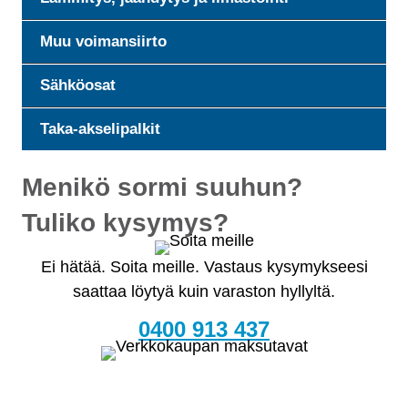
Muu voimansiirto
Sähköosat
Taka-akselipalkit
Menikö sormi suuhun?
Tuliko kysymys?
Ei hätää. Soita meille. Vastaus kysymykseesi
saattaa löytyä kuin varaston hyllyltä.
0400 913 437