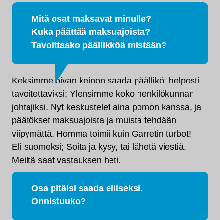
Mitä osat maksavat minulle?
Kuka päättää maksuajoista?
Tavoittaako päällikköä mistään?
Keksimme oivan keinon saada päälliköt helposti
tavoitettaviksi; Ylensimme koko henkilökunnan
johtajiksi. Nyt keskustelet aina pomon kanssa, ja
päätökset maksuajoista ja muista tehdään
viipymättä. Homma toimii kuin Garretin turbot!
Eli suomeksi; Soita ja kysy, tai lähetä viestiä.
Meiltä saat vastauksen heti.
Osa pitäisi saada eiliseksi.
Onnistuuko?