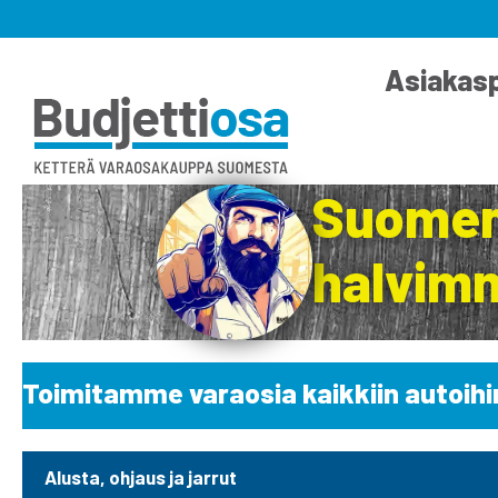
Asiakasp
Suomen
halvimm
Toimitamme varaosia kaikkiin autoihi
Alusta, ohjaus ja jarrut