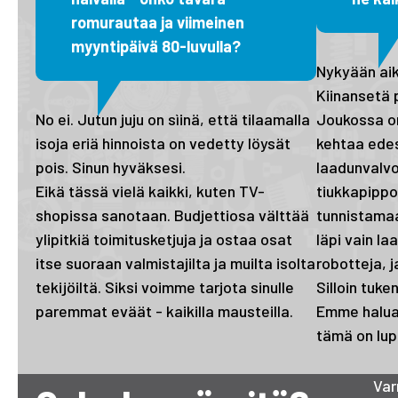
romurautaa ja viimeinen
myyntipäivä 80-luvulla?
Nykyään ai
Kiinansetä 
No ei. Jutun juju on sìinä, että tilaamalla
Joukossa on
isoja eriä hinnoista on vedetty löysät
kehtaa edes 
pois. Sinun hyväksesi.
laadunval
Eikä tässä vielä kaikki, kuten TV-
tiukkapippo
shopissa sanotaan. Budjettiosa välttää
tunnistama
ylipitkiä toimitusketjuja ja ostaa osat
läpi vain l
itse suoraan valmistajilta ja muilta isolta
robotteja, 
tekijöiltä. Siksi voimme tarjota sinulle
Silloin tuk
paremmat eväät - kaikilla mausteilla.
Emme halua 
tämä on lup
Var