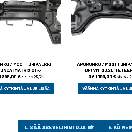
NKO / MOOTTORIPALKKI
APURUNKO / MOOTTORIP
UNDAI MATRIX 01>>
UP! VM. 08.2011 ETEE
395,00
€
199,00
€
sis. alv 25,5%
sis. alv 
 KYTKINTÄ JA LUE LISÄÄ
VÄÄNNÄ KYTKINTÄ JA LU
LISÄÄ ASEVELIHINTOJA
EIKÖ ME