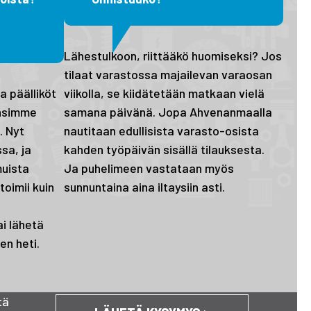
Lähestulkoon, riittääkö huomiseksi? Jos
tilaat varastossa majailevan varaosan
 päälliköt
viikolla, se kiidätetään matkaan vielä
ensimme
samana päivänä. Jopa Ahvenanmaalla
. Nyt
nautitaan edullisista varasto-osista
sa, ja
kahden työpäivän sisällä tilauksesta.
muista
Ja puhelimeen vastataan myös
oimii kuin
sunnuntaina aina iltaysiin asti.
ai lähetä
en heti.
tä