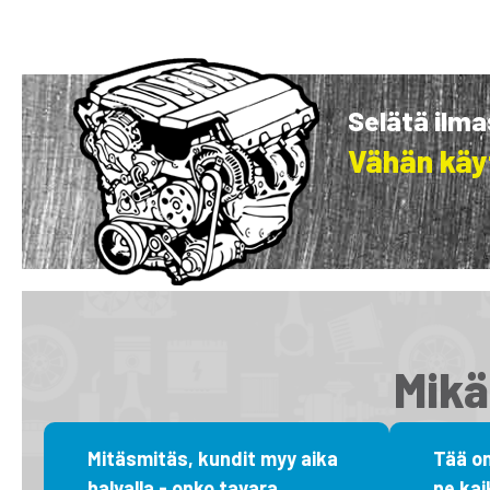
Selätä ilm
Vähän käy
Mikä
Mitäsmitäs, kundit myy aika
Tää on
halvalla - onko tavara
ne kai