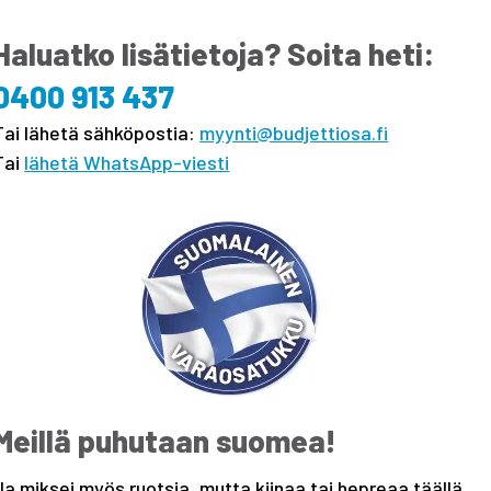
Haluatko lisätietoja? Soita heti:
0400 913 437
Tai lähetä sähköpostia:
myynti@budjettiosa.fi
Tai
lähetä WhatsApp-viesti
Meillä puhutaan suomea!
Ja miksei myös ruotsia, mutta kiinaa tai hepreaa täällä