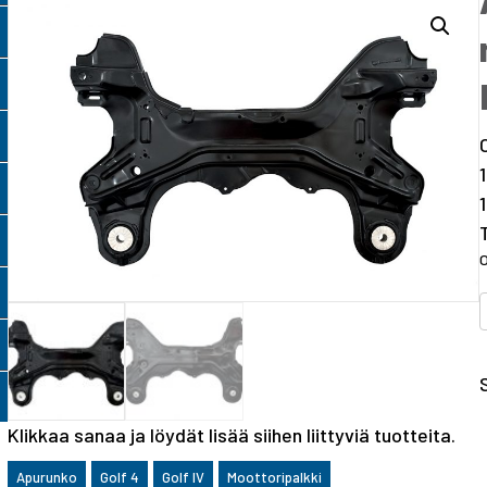
Klikkaa sanaa ja löydät lisää siihen liittyviä tuotteita.
Apurunko
Golf 4
Golf IV
Moottoripalkki
I