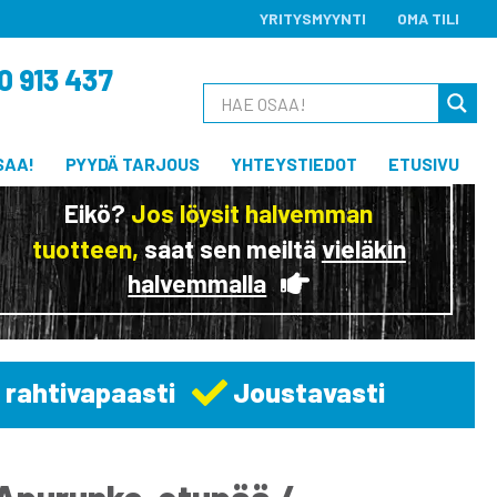
YRITYSMYYNTI
OMA TILI
0 913 437
SAA!
PYYDÄ TARJOUS
YHTEYSTIEDOT
ETUSIVU
Eikö?
Jos löysit halvemman
tuotteen,
saat sen meiltä
vieläkin
halvemmalla
 rahtivapaasti
Joustavasti