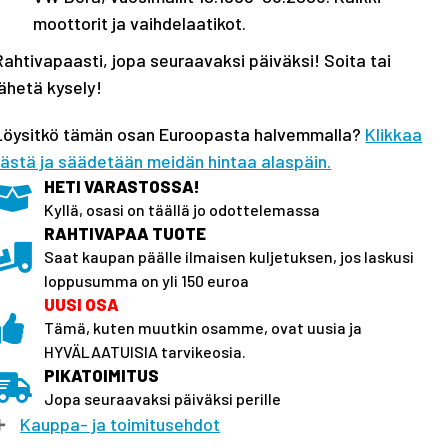
Bora
moottorit ja vaihdelaatikot.
määrä
Rahtivapaasti, jopa seuraavaksi päiväksi! Soita tai
lähetä kysely!
Löysitkö tämän osan Euroopasta halvemmalla?
Klikkaa
tästä ja säädetään meidän hintaa alaspäin.
HETI VARASTOSSA!
Kyllä, osasi on täällä jo odottelemassa
RAHTIVAPAA TUOTE
Saat kaupan päälle ilmaisen kuljetuksen, jos laskusi
loppusumma on yli 150 euroa
UUSI OSA
Tämä, kuten muutkin osamme, ovat uusia ja
HYVÄLAATUISIA tarvikeosia.
PIKATOIMITUS
Jopa seuraavaksi päiväksi perille
Kauppa- ja toimitusehdot