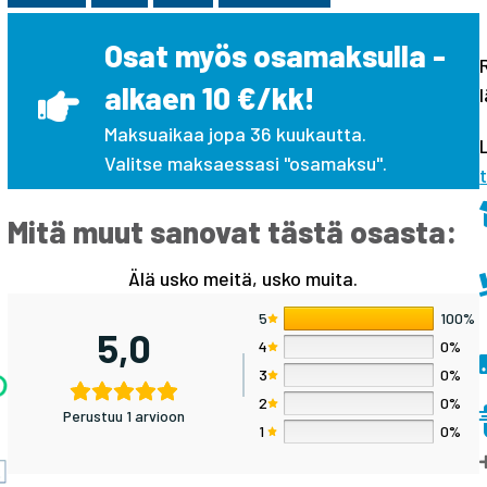
Osat myös osamaksulla -
alkaen 10 €/kk!
Maksuaikaa jopa 36 kuukautta.
Valitse maksaessasi "osamaksu".
Mitä muut sanovat tästä osasta:
Älä usko meitä, usko muita.
5
100%
5,0
4
0%
3
0%
2
0%
Perustuu 1 arvioon
1
0%