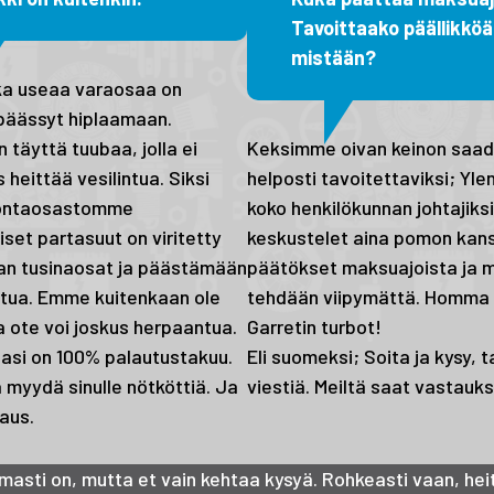
Tavoittaako päällikköä
mistään?
ka useaa varaosaa on
päässyt hiplaamaan.
 täyttä tuubaa, jolla ei
Keksimme oivan keinon saada
heittää vesilintua. Siksi
helposti tavoitettaviksi; Yl
vontaosastomme
koko henkilökunnan johtajiksi
iset partasuut on viritetty
keskustelet aina pomon kans
an tusinaosat ja päästämään
päätökset maksuajoista ja 
aatua. Emme kuitenkaan ole
tehdään viipymättä. Homma t
ja ote voi joskus herpaantua.
Garretin turbot!
enasi on 100% palautustakuu.
Eli suomeksi; Soita ja kysy, t
myydä sinulle nötköttiä. Ja
viestiä. Meiltä saat vastauks
aus.
masti on, mutta et vain kehtaa kysyä. Rohkeasti vaan, hei