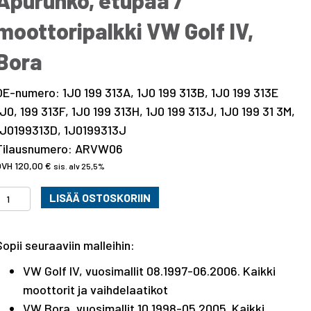
Apurunko, etupää /
moottoripalkki VW Golf IV,
Bora
OE-numero: 1J0 199 313A, 1J0 199 313B, 1J0 199 313E
1J0, 199 313F, 1J0 199 313H, 1J0 199 313J, 1J0 199 31 3M,
1J0199313D, 1J0199313J
Tilausnumero: ARVW06
120,00
€
sis. alv 25,5%
Apurunko,
LISÄÄ OSTOSKORIIN
etupää
/
Sopii seuraaviin malleihin:
moottoripalkki
VW
VW Golf IV, vuosimallit 08.1997-06.2006. Kaikki
Golf
moottorit ja vaihdelaatikot
V,
VW Bora, vuosimallit 10.1998-05.2005. Kaikki