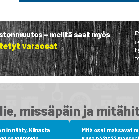
astonmuutos – meiltä saat myös
E
j
tetyt varaosat
h
t
lie, missäpäin ja mitähi
 niin nähty, Kiinasta
Mitä osat maksavat mi
kki on kuitenkin.
Kuka päättää maksuaj