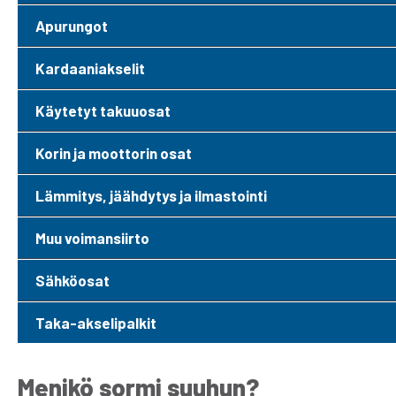
Apurungot
Kardaaniakselit
Käytetyt takuuosat
Korin ja moottorin osat
Lämmitys, jäähdytys ja ilmastointi
Muu voimansiirto
Sähköosat
Taka-akselipalkit
Menikö sormi suuhun?