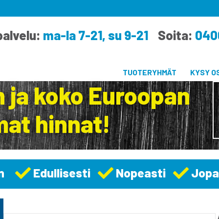
alvelu:
ma-la 7-21, su 9-21
Soita:
040
TUOTERYHMÄT
KYSY O
 ja koko Euroopan
at hinnat!
n
Edullisesti
Nopeasti
Jopa