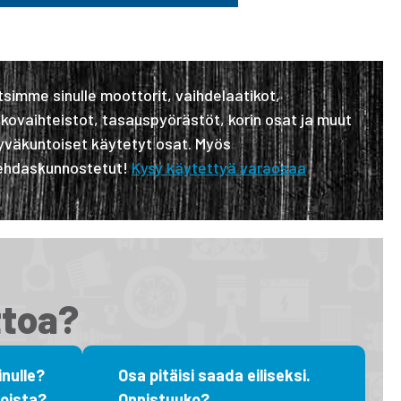
tsimme sinulle moottorit, vaihdelaatikot,
akovaihteistot, tasauspyörästöt, korin osat ja muut
yväkuntoiset käytetyt osat. Myös
ehdaskunnostetut!
Kysy käytettyä varaosaa
ttoa?
nulle?
Osa pitäisi saada eiliseksi.
oista?
Onnistuuko?