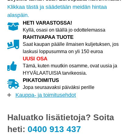
sarja
Klikkaa tästä ja säädetään meidän hintaa
määrä
alaspäin.
HETI VARASTOSSA!
Kyllä, osasi on täällä jo odottelemassa
RAHTIVAPAA TUOTE
Saat kaupan päälle ilmaisen kuljetuksen, jos
laskusi loppusumma on yli 150 euroa
UUSI OSA
Tämä, kuten muutkin osamme, ovat uusia ja
HYVÄLAATUISIA tarvikeosia.
PIKATOIMITUS
Jopa seuraavaksi päiväksi perille
Kauppa- ja toimitusehdot
Haluatko lisätietoja? Soita
heti:
0400 913 437