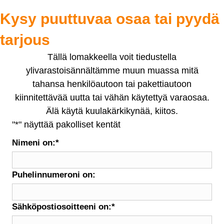
Kysy puuttuvaa osaa tai pyydä
tarjous
Tällä lomakkeella voit tiedustella
ylivarastoisännältämme muun muassa mitä
tahansa henkilöautoon tai pakettiautoon
kiinnitettävää uutta tai vähän käytettyä varaosaa.
Älä käytä kuulakärkikynää, kiitos.
"
*
" näyttää pakolliset kentät
Nimeni on:
*
Puhelinnumeroni on:
Sähköpostiosoitteeni on:
*