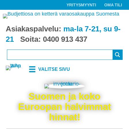
YRITYSMYYNTI
OMA TILI
Asiakaspalvelu:
ma-la 7-21, su 9-
21
Soita:
0400 913 437
VALITSE SIVU
Suomen ja koko
Euroopan halvimmat
hinnat!