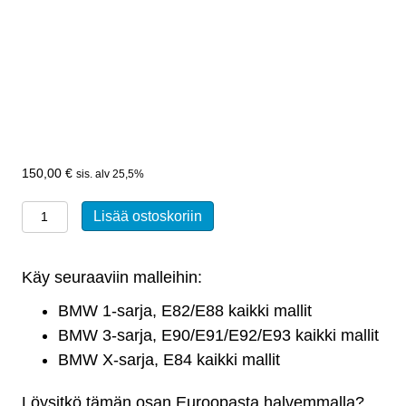
150,00
€
sis. alv 25,5%
Akkukaapeli
Lisää ostoskoriin
plusnapaan:
BMW
Käy seuraaviin malleihin:
1-
sarja,
BMW 1-sarja, E82/E88 kaikki mallit
3-
BMW 3-sarja, E90/E91/E92/E93 kaikki mallit
sarja,
BMW X-sarja, E84 kaikki mallit
X-
Löysitkö tämän osan Euroopasta halvemmalla?