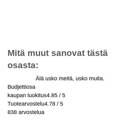
Osat myös osamaksulla
- alkaen 10 €/kk!
Maksuaikaa jopa 36 kuukautta.
Valitse maksaessasi "osamaksu".
Mitä muut sanovat tästä
osasta:
Älä usko meitä, usko muita.
Budjettiosa
kaupan luokitus
4.85 / 5
Tuotearvostelu
4.78 / 5
838 arvostelua