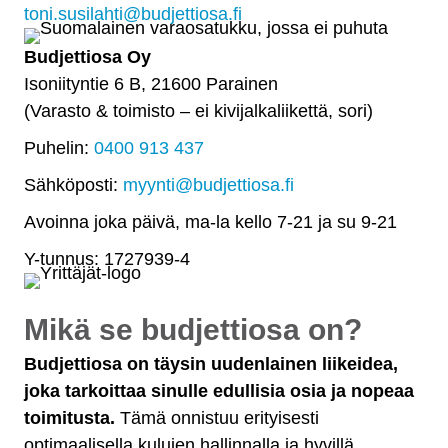
toni.susilahti@budjettiosa.fi
Budjettiosa Oy
Isoniityntie 6 B, 21600 Parainen
(Varasto & toimisto
–
ei kivijalkaliikettä, sori)
Puhelin:
0400 913 437
Sähköposti:
myynti@budjettiosa.fi
Avoinna joka päivä, ma-la kello 7-21 ja su 9-21
Y-tunnus: 1727939-4
Mikä se budjettiosa on?
Budjettiosa on täysin uudenlainen liikeidea,
joka tarkoittaa sinulle edullisia osia ja nopeaa
toimitusta.
Tämä onnistuu erityisesti
optimaalisella kulujen hallinnalla ja hyvillä