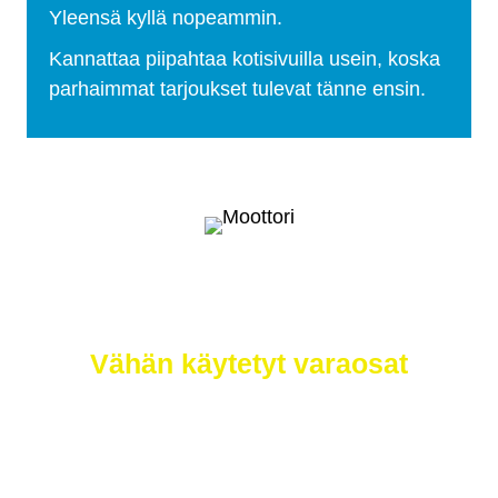
Yleensä kyllä nopeammin.
Kannattaa piipahtaa kotisivuilla usein, koska
parhaimmat tarjoukset tulevat tänne ensin.
Selätä ilmastonmuutos – meiltä saat
myös
Vähän käytetyt varaosat
Etsimme sinulle moottorit, vaihdelaatikot,
jakovaihteistot, tasauspyörästöt, korin osat ja muut
hyväkuntoiset käytetyt osat. Myös