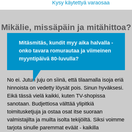
tehdaskunnostetut!
Kysy käytettyä varaosaa
Mikälie, missäpäin ja mitähittoa?
Mitäsmitäs, kundit myy aika halvalla -
onko tavara romurautaa ja viimeinen
myyntipäivä 80-luvulla?
No ei. Jutun juju on sìinä, että tilaamalla isoja eriä
hinnoista on vedetty löysät pois. Sinun hyväksesi.
Eikä tässä vielä kaikki, kuten TV-shopissa
sanotaan. Budjettiosa välttää ylipitkiä
toimitusketjuja ja ostaa osat itse suoraan
valmistajilta ja muilta isolta tekijöiltä. Siksi voimme
tarjota sinulle paremmat eväät - kaikilla