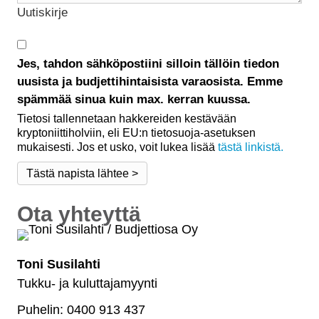
Uutiskirje
Jes, tahdon sähköpostiini silloin tällöin tiedon
uusista ja budjettihintaisista varaosista. Emme
spämmää sinua kuin max. kerran kuussa.
Tietosi tallennetaan hakkereiden kestävään
kryptoniittiholviin, eli EU:n tietosuoja-asetuksen
mukaisesti. Jos et usko, voit lukea lisää
tästä linkistä.
Ota yhteyttä
Toni Susilahti
Tukku- ja kuluttajamyynti
Puhelin: 0400 913 437