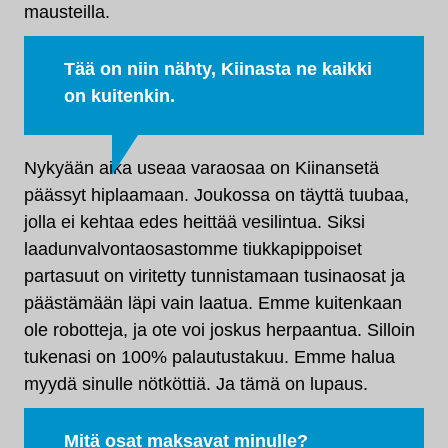
mausteilla.
Tää on niin nähty, Kiinasta ne kaikki
on kuitenkin.
Nykyään aika useaa varaosaa on Kiinansetä
päässyt hiplaamaan. Joukossa on täyttä tuubaa,
jolla ei kehtaa edes heittää vesilintua. Siksi
laadunvalvontaosastomme tiukkapippoiset
partasuut on viritetty tunnistamaan tusinaosat ja
päästämään läpi vain laatua. Emme kuitenkaan
ole robotteja, ja ote voi joskus herpaantua. Silloin
tukenasi on 100% palautustakuu. Emme halua
myydä sinulle nötköttiä. Ja tämä on lupaus.
Mitä osat maksavat minulle?