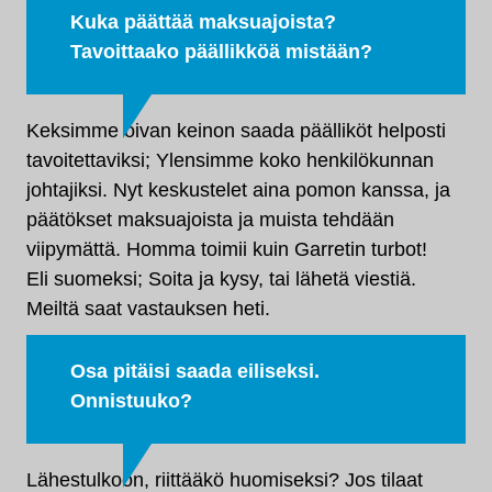
Kuka päättää maksuajoista?
Tavoittaako päällikköä mistään?
Keksimme oivan keinon saada päälliköt helposti
tavoitettaviksi; Ylensimme koko henkilökunnan
johtajiksi. Nyt keskustelet aina pomon kanssa, ja
päätökset maksuajoista ja muista tehdään
viipymättä. Homma toimii kuin Garretin turbot!
Eli suomeksi; Soita ja kysy, tai lähetä viestiä.
Meiltä saat vastauksen heti.
Osa pitäisi saada eiliseksi.
Onnistuuko?
Lähestulkoon, riittääkö huomiseksi? Jos tilaat