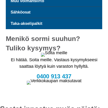
Muu voimansiirto
Sähköosat
Taka-akselipalkit
Menikö sormi suuhun?
Tuliko kysymys?
Ei hätää. Soita meille. Vastaus kysymykseesi
saattaa löytyä kuin varaston hyllyltä.
0400 913 437