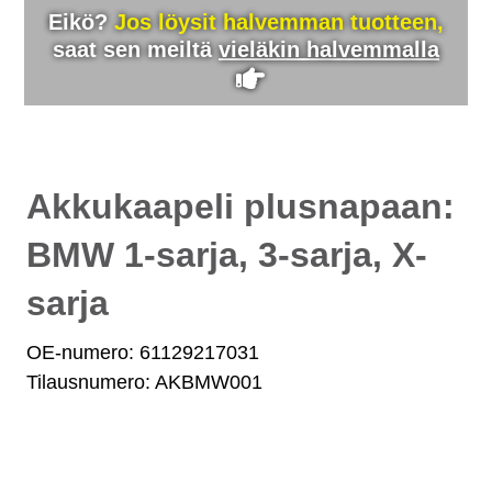
Eikö?
Jos löysit halvemman tuotteen,
saat sen meiltä
vieläkin halvemmalla
Akkukaapeli plusnapaan:
BMW 1-sarja, 3-sarja, X-
sarja
OE-numero: 61129217031
Tilausnumero: AKBMW001