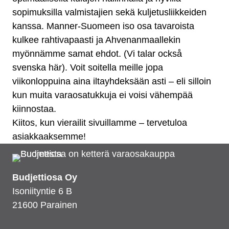
sopimuksilla valmistajien sekä kuljetusliikkeiden
kanssa. Manner-Suomeen iso osa tavaroista
kulkee rahtivapaasti ja Ahvenanmaallekin
myönnämme samat ehdot. (Vi talar också
svenska här). Voit soitella meille jopa
viikonloppuina aina iltayhdeksään asti – eli silloin
kun muita varaosatukkuja ei voisi vähempää
kiinnostaa.
Kiitos, kun vierailit sivuillamme – tervetuloa
asiakkaaksemme!
Budjettiosa Oy
Isoniityntie 6 B
21600 Parainen