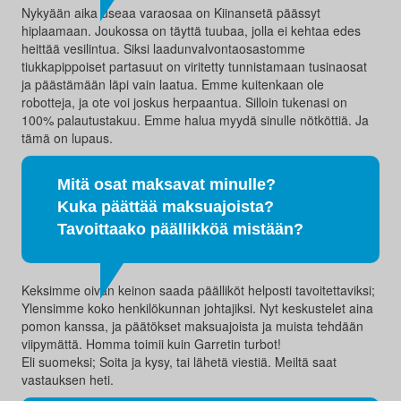
Nykyään aika useaa varaosaa on Kiinansetä päässyt
hiplaamaan. Joukossa on täyttä tuubaa, jolla ei kehtaa edes
heittää vesilintua. Siksi laadunvalvontaosastomme
tiukkapippoiset partasuut on viritetty tunnistamaan tusinaosat
ja päästämään läpi vain laatua. Emme kuitenkaan ole
robotteja, ja ote voi joskus herpaantua. Silloin tukenasi on
100% palautustakuu. Emme halua myydä sinulle nötköttiä. Ja
tämä on lupaus.
Mitä osat maksavat minulle?
Kuka päättää maksuajoista?
Tavoittaako päällikköä mistään?
Keksimme oivan keinon saada päälliköt helposti tavoitettaviksi;
Ylensimme koko henkilökunnan johtajiksi. Nyt keskustelet aina
pomon kanssa, ja päätökset maksuajoista ja muista tehdään
viipymättä. Homma toimii kuin Garretin turbot!
Eli suomeksi; Soita ja kysy, tai lähetä viestiä. Meiltä saat
vastauksen heti.