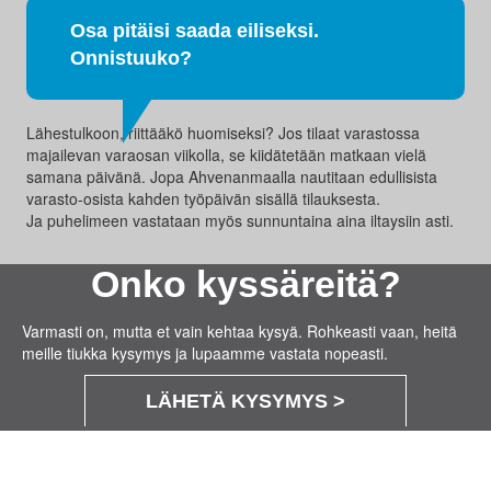
Osa pitäisi saada eiliseksi.
Onnistuuko?
Lähestulkoon, riittääkö huomiseksi? Jos tilaat varastossa
majailevan varaosan viikolla, se kiidätetään matkaan vielä
samana päivänä. Jopa Ahvenanmaalla nautitaan edullisista
varasto-osista kahden työpäivän sisällä tilauksesta.
Ja puhelimeen vastataan myös sunnuntaina aina iltaysiin asti.
Onko kyssäreitä?
Varmasti on, mutta et vain kehtaa kysyä. Rohkeasti vaan, heitä
meille tiukka kysymys ja lupaamme vastata nopeasti.
LÄHETÄ KYSYMYS >