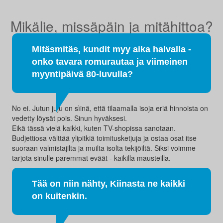
Mikälie, missäpäin ja mitähittoa?
Mitäsmitäs, kundit myy aika halvalla -
onko tavara romurautaa ja viimeinen
myyntipäivä 80-luvulla?
No ei. Jutun juju on sìinä, että tilaamalla isoja eriä hinnoista on
vedetty löysät pois. Sinun hyväksesi.
Eikä tässä vielä kaikki, kuten TV-shopissa sanotaan.
Budjettiosa välttää ylipitkiä toimitusketjuja ja ostaa osat itse
suoraan valmistajilta ja muilta isolta tekijöiltä. Siksi voimme
tarjota sinulle paremmat eväät - kaikilla mausteilla.
Tää on niin nähty, Kiinasta ne kaikki
on kuitenkin.