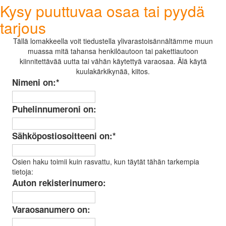
Kysy puuttuvaa osaa tai pyydä
tarjous
Tällä lomakkeella voit tiedustella ylivarastoisännältämme muun
muassa mitä tahansa henkilöautoon tai pakettiautoon
kiinnitettävää uutta tai vähän käytettyä varaosaa. Älä käytä
kuulakärkikynää, kiitos.
Nimeni on:
*
Puhelinnumeroni on:
Sähköpostiosoitteeni on:
*
Osien haku toimii kuin rasvattu, kun täytät tähän tarkempia
tietoja:
Auton rekisterinumero:
Varaosanumero on: