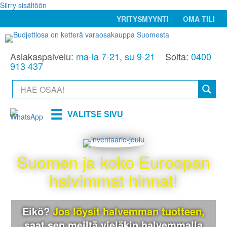
Siirry sisältöön
YRITYSMYYNTI
OMA TILI
Asiakaspalvelu:
ma-la 7-21, su 9-21
Soita:
0400
913 437
VALITSE SIVU
Suomen ja koko Euroopan
halvimmat hinnat!
Eikö?
Jos löysit halvemman tuotteen,
saat sen meiltä
vieläkin halvemmalla