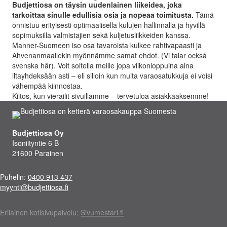
Budjettiosa on täysin uudenlainen liikeidea, joka
tarkoittaa sinulle edullisia osia ja nopeaa toimitusta.
Tämä
onnistuu erityisesti optimaalisella kulujen hallinnalla ja hyvillä
sopimuksilla valmistajien sekä kuljetusliikkeiden kanssa.
Manner-Suomeen iso osa tavaroista kulkee rahtivapaasti ja
Ahvenanmaallekin myönnämme samat ehdot. (Vi talar också
svenska här). Voit soitella meille jopa viikonloppuina aina
iltayhdeksään asti – eli silloin kun muita varaosatukkuja ei voisi
vähempää kiinnostaa.
Kiitos, kun vierailit sivuillamme – tervetuloa asiakkaaksemme!
Budjettiosa Oy
Isoniityntie 6 B
21600 Parainen
Puhelin:
0400 913 437
myynti@budjettiosa.fi
Erilainen kotisivupalvelu:
Sivumestari.fi