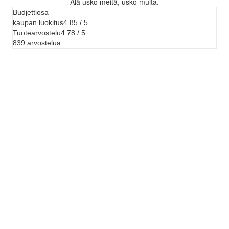
Älä usko meitä, usko muita.
Budjettiosa
kaupan luokitus
4.85 / 5
Tuotearvostelu
4.78 / 5
839 arvostelua