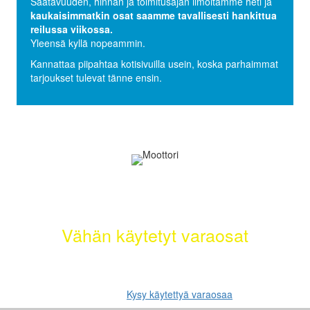
Saatavuuden, hinnan ja toimitusajan ilmoitamme heti ja
kaukaisimmatkin osat saamme tavallisesti hankittua
reilussa viikossa.
Yleensä kyllä nopeammin.
Kannattaa piipahtaa kotisivuilla usein, koska parhaimmat
tarjoukset tulevat tänne ensin.
Selätä ilmastonmuutos – meiltä saat
myös
Vähän käytetyt varaosat
Etsimme sinulle moottorit, vaihdelaatikot, jakovaihteistot,
tasauspyörästöt, korin osat ja muut hyväkuntoiset käytetyt osat.
Myös tehdaskunnostetut!
Kysy käytettyä varaosaa