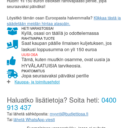
Huom! Yli 150 euron ostokset rahtivapaasti perille, jopa
seuraavaksi päiväksi!
Löysitkö tämän osan Euroopasta halvemmalla?
Klikkaa tästä ja
säädetään meidän hintaa alaspäin.
HETI VARASTOSSA!
Kyllä, osasi on täällä jo odottelemassa
RAHTIVAPAA TUOTE
Saat kaupan päälle ilmaisen kuljetuksen, jos
laskusi loppusumma on yli 150 euroa
UUSI OSA
Tämä, kuten muutkin osamme, ovat uusia ja
HYVÄLAATUISIA tarvikeosia.
PIKATOIMITUS
Jopa seuraavaksi päiväksi perille
Kauppa- ja toimitusehdot
Haluatko lisätietoja? Soita heti:
0400
913 437
Tai lähetä sähköpostia:
myynti@budjettiosa.fi
Tai
lähetä WhatsApp-viesti