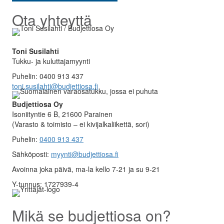
Ota yhteyttä
Toni Susilahti
Tukku- ja kuluttajamyynti
Puhelin: 0400 913 437
toni.susilahti@budjettiosa.fi
Budjettiosa Oy
Isoniityntie 6 B, 21600 Parainen
(Varasto & toimisto
–
ei kivijalkaliikettä, sori)
Puhelin:
0400 913 437
Sähköposti:
myynti@budjettiosa.fi
Avoinna joka päivä, ma-la kello 7-21 ja su 9-21
Y-tunnus: 1727939-4
Mikä se budjettiosa on?