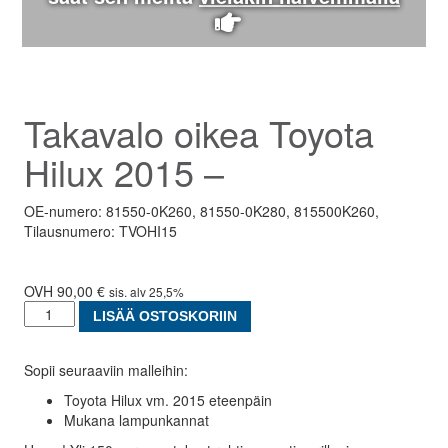
Takavalo oikea Toyota
Hilux 2015 –
OE-numero: 81550-0K260, 81550-0K280, 815500K260,
Tilausnumero: TVOHI15
90,00
€
sis. alv 25,5%
Takavalo
LISÄÄ OSTOSKORIIN
oikea
Toyota
Sopii seuraaviin malleihin:
Hilux
2015
Toyota Hilux vm. 2015 eteenpäin
-
Mukana lampunkannat
määrä