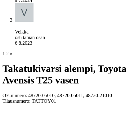
9.7.2024
Veikka
osti tämän osan
6.8.2023
1
2
»
Takatukivarsi alempi, Toyota
Avensis T25 vasen
OE-numero: 48720-05010, 48720-05011, 48720-21010
Tilausnumero: TATTOY01