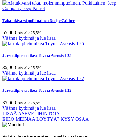
Takatukivarsi poikittainen Dodge Caliber
55,00
€
sis. alv 25,5%
Väännä kytkintä ja lue lisää
Jarrukilpi etu oikea Toyota Avensis T25
35,00
€
sis. alv 25,5%
Väännä kytkintä ja lue lisää
Jarrukilpi etu oikea Toyota Avensis T22
35,00
€
sis. alv 25,5%
Väännä kytkintä ja lue lisää
LISÄÄ ASEVELIHINTOJA
EIKÖ MEINAA LÖYTYÄ? KYSY OSAA
Selätä ilmastonmuutos – meiltä saat myös