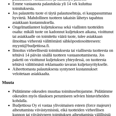
Emme vastaanota palautuksia yli 14 vrk kuluttua
toimituksesta.
Jos palautettu tuote ei täytä palautusehtoja, ei kauppasummaa
hyvitetä. Mahdollinen tuotteen takaisin lähetys tapahtuu
asiakkaan kustannuksella.
Ongelmatilanteet kuljetuksessa sekä viallisten tuotteiden
osalta: mikäli tuote on kadonnut kuljetuksen aikana, vioittunut
tai asiakkaalle on toimitettu väärä tuote, tulee asiakkaan
ilmoittaa virheestä välittömästi sähköpostiosoitteeseen:
myynti@budjettiosa.fi
.
Ilmoitus virheellisestä toimituksesta tai viallisesta tuotteesta on
tehtävä 14 päivän sisällä tuotteen vastaanottamisesta. Jos
paketti on vioittunut kuljetuksen yhteydessä, on tuotteesta
tehtävä välittömästi reklamaatio tavaran kuljetusyritykselle.
Aiheettomasta palautuksesta syntyneet kustannukset
veloitetaan asiakkaalta.
Muuta
Pidätämme oikeuden muuttaa toimitusehtojamme. Pidätämme
oikeuden myös tilauksen perumiseen selvien hintavirheiden
kohdalla.
Budjettiosa Oy ei vastaa ylivoimaisen esteen (force majeure)
aiheuttamista viivästymisistä, eikä tuotteiden virheellisen
kunnon tai viivästyneen toimituksen aiheuttamista välillisistä