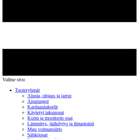
Valitse sivu
Tuoteryhmät
Alusta, ohjaus ja jarrut
Apurungot
Kardaaniakselit
Käytetyt takuuosat
Korin ja moottorin osat
Lämmitys, jäähdytys ja ilmastointi
Muu voimansiirto
Sähköosat