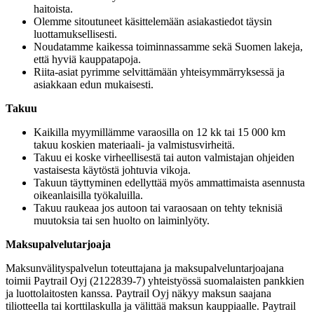
haitoista.
Olemme sitoutuneet käsittelemään asiakastiedot täysin
luottamuksellisesti.
Noudatamme kaikessa toiminnassamme sekä Suomen lakeja,
että hyviä kauppatapoja.
Riita-asiat pyrimme selvittämään yhteisymmärryksessä ja
asiakkaan edun mukaisesti.
Takuu
Kaikilla myymillämme varaosilla on 12 kk tai 15 000 km
takuu koskien materiaali- ja valmistusvirheitä.
Takuu ei koske virheellisestä tai auton valmistajan ohjeiden
vastaisesta käytöstä johtuvia vikoja.
Takuun täyttyminen edellyttää myös ammattimaista asennusta
oikeanlaisilla työkaluilla.
Takuu raukeaa jos autoon tai varaosaan on tehty teknisiä
muutoksia tai sen huolto on laiminlyöty.
Maksupalvelutarjoaja
Maksunvälityspalvelun toteuttajana ja maksupalveluntarjoajana
toimii Paytrail Oyj (2122839-7) yhteistyössä suomalaisten pankkien
ja luottolaitosten kanssa. Paytrail Oyj näkyy maksun saajana
tiliotteella tai korttilaskulla ja välittää maksun kauppiaalle. Paytrail