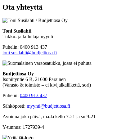
Ota yhteyttä
Toni Susilahti
Tukku- ja kuluttajamyynti
Puhelin: 0400 913 437
toni.susilahti@budjettiosa.fi
Budjettiosa Oy
Isoniityntie 6 B, 21600 Parainen
(Varasto & toimisto
–
ei kivijalkaliikettä, sori)
Puhelin:
0400 913 437
Sähköposti:
myynti@budjettiosa.fi
Avoinna joka päivä, ma-la kello 7-21 ja su 9-21
Y-tunnus: 1727939-4