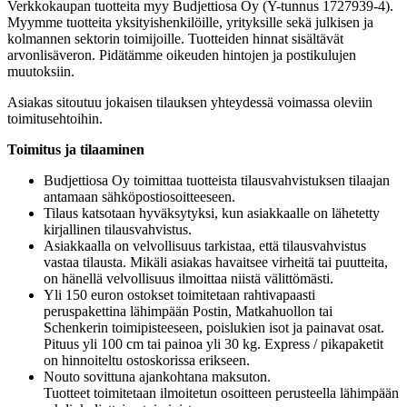
Verkkokaupan tuotteita myy Budjettiosa Oy (Y-tunnus 1727939-4).
Myymme tuotteita yksityishenkilöille, yrityksille sekä julkisen ja
kolmannen sektorin toimijoille. Tuotteiden hinnat sisältävät
arvonlisäveron. Pidätämme oikeuden hintojen ja postikulujen
muutoksiin.
Asiakas sitoutuu jokaisen tilauksen yhteydessä voimassa oleviin
toimitusehtoihin.
Toimitus ja tilaaminen
Budjettiosa Oy toimittaa tuotteista tilausvahvistuksen tilaajan
antamaan sähköpostiosoitteeseen.
Tilaus katsotaan hyväksytyksi, kun asiakkaalle on lähetetty
kirjallinen tilausvahvistus.
Asiakkaalla on velvollisuus tarkistaa, että tilausvahvistus
vastaa tilausta. Mikäli asiakas havaitsee virheitä tai puutteita,
on hänellä velvollisuus ilmoittaa niistä välittömästi.
Yli 150 euron ostokset toimitetaan rahtivapaasti
peruspakettina lähimpään Postin, Matkahuollon tai
Schenkerin toimipisteeseen, poislukien isot ja painavat osat.
Pituus yli 100 cm tai painoa yli 30 kg. Express / pikapaketit
on hinnoiteltu ostoskorissa erikseen.
Nouto sovittuna ajankohtana maksuton.
Tuotteet toimitetaan ilmoitetun osoitteen perusteella lähimpään