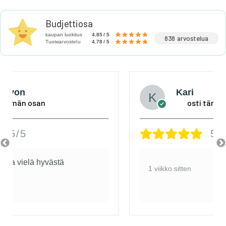
Budjettiosa
kaupan luokitus
4.85 / 5
838 arvostelua
Tuotearvostelu
4.78 / 5
Kari
osti tämän osan
5/5
1 viikko sitten