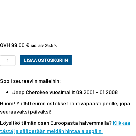
99,00
€
sis. alv 25,5%
Taka-
LISÄÄ OSTOSKORIIN
alatukivarsi
52088682AB
Sopii seuraaviin malleihin:
Jeep
Cherokee
Jeep Cherokee vuosimallit 09.2001 – 01.2008
01-
Huom! Yli 150 euron ostokset rahtivapaasti perille, jopa
08
seuraavaksi päiväksi!
määrä
Löysitkö tämän osan Euroopasta halvemmalla?
Klikkaa
tästä ja säädetään meidän hintaa alaspäin.