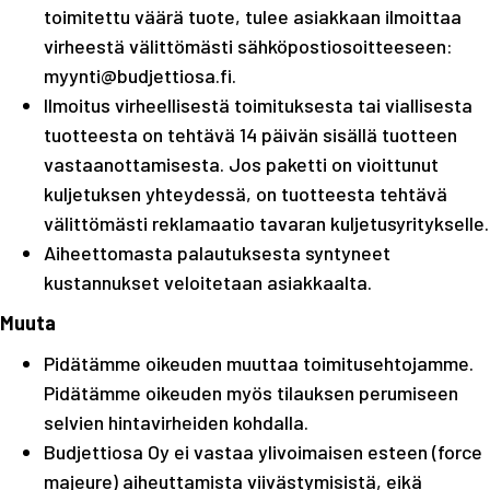
toimitettu väärä tuote, tulee asiakkaan ilmoittaa
virheestä välittömästi sähköpostiosoitteeseen:
myynti@budjettiosa.fi
.
Ilmoitus virheellisestä toimituksesta tai viallisesta
tuotteesta on tehtävä 14 päivän sisällä tuotteen
vastaanottamisesta. Jos paketti on vioittunut
kuljetuksen yhteydessä, on tuotteesta tehtävä
välittömästi reklamaatio tavaran kuljetusyritykselle.
Aiheettomasta palautuksesta syntyneet
kustannukset veloitetaan asiakkaalta.
Muuta
Pidätämme oikeuden muuttaa toimitusehtojamme.
Pidätämme oikeuden myös tilauksen perumiseen
selvien hintavirheiden kohdalla.
Budjettiosa Oy ei vastaa ylivoimaisen esteen (force
majeure) aiheuttamista viivästymisistä, eikä