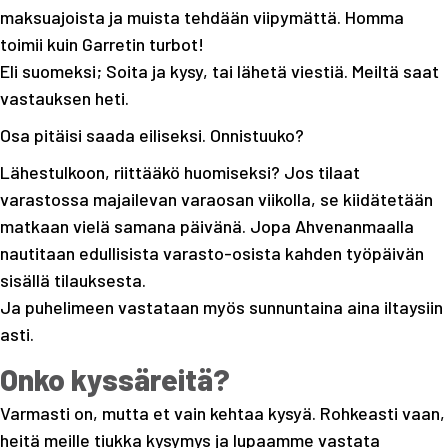
maksuajoista ja muista tehdään viipymättä. Homma
toimii kuin Garretin turbot!
Eli suomeksi; Soita ja kysy, tai lähetä viestiä. Meiltä saat
vastauksen heti.
Osa pitäisi saada eiliseksi. Onnistuuko?
Lähestulkoon, riittääkö huomiseksi? Jos tilaat
varastossa majailevan varaosan viikolla, se kiidätetään
matkaan vielä samana päivänä. Jopa Ahvenanmaalla
nautitaan edullisista varasto-osista kahden työpäivän
sisällä tilauksesta.
Ja puhelimeen vastataan myös sunnuntaina aina iltaysiin
asti.
Onko kyssäreitä?
Varmasti on, mutta et vain kehtaa kysyä. Rohkeasti vaan,
heitä meille tiukka kysymys ja lupaamme vastata