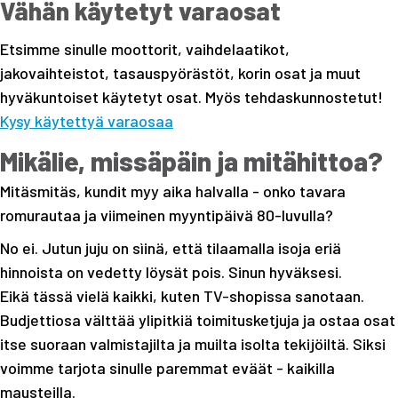
Vähän käytetyt varaosat
Etsimme sinulle moottorit, vaihdelaatikot,
jakovaihteistot, tasauspyörästöt, korin osat ja muut
hyväkuntoiset käytetyt osat. Myös tehdaskunnostetut!
Kysy käytettyä varaosaa
Mikälie, missäpäin ja mitähittoa?
Mitäsmitäs, kundit myy aika halvalla - onko tavara
romurautaa ja viimeinen myyntipäivä 80-luvulla?
No ei. Jutun juju on sìinä, että tilaamalla isoja eriä
hinnoista on vedetty löysät pois. Sinun hyväksesi.
Eikä tässä vielä kaikki, kuten TV-shopissa sanotaan.
Budjettiosa välttää ylipitkiä toimitusketjuja ja ostaa osat
itse suoraan valmistajilta ja muilta isolta tekijöiltä. Siksi
voimme tarjota sinulle paremmat eväät - kaikilla
mausteilla.