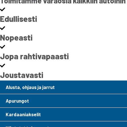
Toimitamme varaosia kaikkiin autoihin
Edullisesti
Nopeasti
Jopa rahtivapaasti
Joustavasti
Alusta, ohjaus ja jarrut
Apurungot
Kardaaniakselit