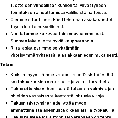
tuotteiden virheellisen kunnon tai viivästyneen
toimituksen aiheuttamista välillisistä haitoista.
Olemme sitoutuneet käsittelemään asiakastiedot
täysin luottamuksellisesti.
Noudatamme kaikessa toiminnassamme sekä
Suomen lakeja, että hyviä kauppatapoja.
Riita-asiat pyrimme selvittämään
yhteisymmärryksessä ja asiakkaan edun mukaisesti.
Takuu
Kaikilla myymillämme varaosilla on 12 kk tai 15 000
km takuu koskien materiaali- ja valmistusvirheitä.
Takuu ei koske virheellisestä tai auton valmistajan
ohjeiden vastaisesta käytöstä johtuvia vikoja.
Takuun täyttyminen edellyttää myös
ammattimaista asennusta oikeanlaisilla työkaluilla.
Takuu raukeaa jos autoon tai varaosaan on tehty