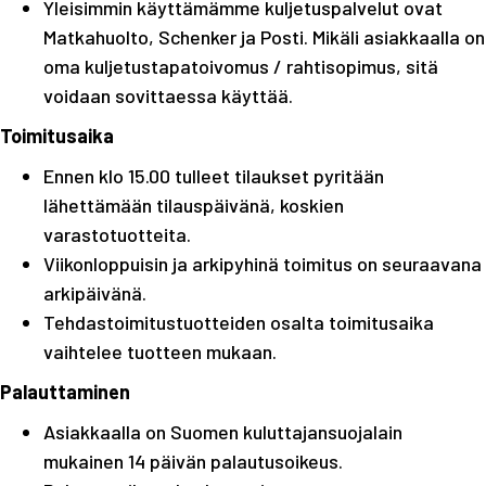
Yleisimmin käyttämämme kuljetuspalvelut ovat
Matkahuolto, Schenker ja Posti. Mikäli asiakkaalla on
oma kuljetustapatoivomus / rahtisopimus, sitä
voidaan sovittaessa käyttää.
Toimitusaika
Ennen klo 15.00 tulleet tilaukset pyritään
lähettämään tilauspäivänä, koskien
varastotuotteita.
Viikonloppuisin ja arkipyhinä toimitus on seuraavana
arkipäivänä.
Tehdastoimitustuotteiden osalta toimitusaika
vaihtelee tuotteen mukaan.
Palauttaminen
Asiakkaalla on Suomen kuluttajansuojalain
mukainen 14 päivän palautusoikeus.