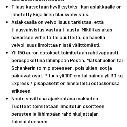
Tilaus katsotaan hyväksytyksi, kun asiakkaalle on
lähetetty kirjallinen tilausvahvistus.
Asiakkaalla on velvollisuus tarkistaa, että
tilausvahvistus vastaa tilausta. Mikäli asiakas
havaitsee virheitä tai puutteita, on hänellä
velvollisuus ilmoittaa niistä välittömästi.
Yli 150 euron ostokset toimitetaan rahtivapaasti
peruspakettina lähimpään Postin, Matkahuollon tai
Schenkerin toimipisteeseen, poislukien isot ja
painavat osat. Pituus yli 100 cm tai painoa yli 30 kg.
Express / pikapaketit on hinnoiteltu ostoskorissa
erikseen.
Nouto sovittuna ajankohtana maksuton.
Tuotteet toimitetaan ilmoitetun osoitteen
perusteella lähimpään rahdinkuljettajan
toimipisteeseen.