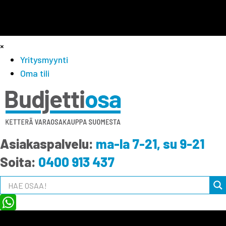
×
Yritysmyynti
Oma tili
Asiakaspalvelu:
ma-la 7-21, su 9-21
Soita:
0400 913 437