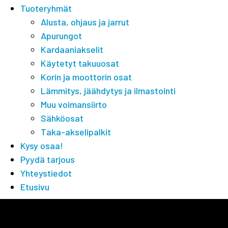
Tuoteryhmät
Alusta, ohjaus ja jarrut
Apurungot
Kardaaniakselit
Käytetyt takuuosat
Korin ja moottorin osat
Lämmitys, jäähdytys ja ilmastointi
Muu voimansiirto
Sähköosat
Taka-akselipalkit
Kysy osaa!
Pyydä tarjous
Yhteystiedot
Etusivu