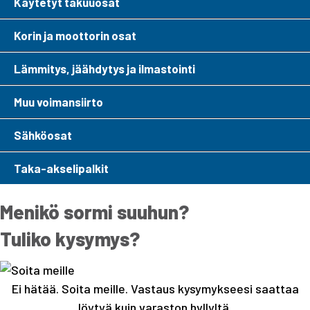
Käytetyt takuuosat
Korin ja moottorin osat
Lämmitys, jäähdytys ja ilmastointi
Muu voimansiirto
Sähköosat
Taka-akselipalkit
Menikö sormi suuhun?
Tuliko kysymys?
Ei hätää. Soita meille. Vastaus kysymykseesi saattaa
löytyä kuin varaston hyllyltä.