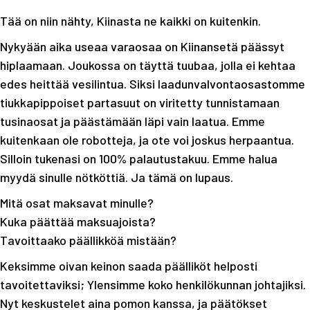
Tää on niin nähty, Kiinasta ne kaikki on kuitenkin.
Nykyään aika useaa varaosaa on Kiinansetä päässyt
hiplaamaan. Joukossa on täyttä tuubaa, jolla ei kehtaa
edes heittää vesilintua. Siksi laadunvalvontaosastomme
tiukkapippoiset partasuut on viritetty tunnistamaan
tusinaosat ja päästämään läpi vain laatua. Emme
kuitenkaan ole robotteja, ja ote voi joskus herpaantua.
Silloin tukenasi on 100% palautustakuu. Emme halua
myydä sinulle nötköttiä. Ja tämä on lupaus.
Mitä osat maksavat minulle?
Kuka päättää maksuajoista?
Tavoittaako päällikköä mistään?
Keksimme oivan keinon saada päälliköt helposti
tavoitettaviksi; Ylensimme koko henkilökunnan johtajiksi.
Nyt keskustelet aina pomon kanssa, ja päätökset