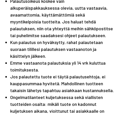
Palautusoikeus koskee vain
alkuperäispakkauksessa olevia, uutta vastaavia,
avaamattomia, käyttämättömiä sekä
myyntikelpoisia tuotteita. Jos haluat tehdä
palautuksen, niin ota yhteyttä meihin sähköpostitse
tai puhelimitse saadaksesi ohjeet palautukseen.
Kun palautus on hyväksytty, rahat palautetaan
suoraan tilillesi palautuksen vastaanoton ja
käsittelyn jälkeen.
Emme vastaanota palautuksia yli 14 vrk kuluttua
toimituksesta.
Jos palautettu tuote ei täytä palautusehtoja, ei
kauppasummaa hyvitetä. Mahdollinen tuotteen
takaisin lähetys tapahtuu asiakkaan kustannuksella.
Ongelmatilanteet kuljetuksessa sekä viallisten
tuotteiden osalta: mikäli tuote on kadonnut
kuljetuksen aikana, vioittunut tai asiakkaalle on