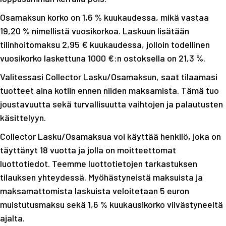
Osamaksun korko on 1,6 % kuukaudessa, mikä vastaa
19,20 % nimellistä vuosikorkoa. Laskuun lisätään
tilinhoitomaksu 2,95 € kuukaudessa, jolloin todellinen
vuosikorko laskettuna 1000 €:n ostoksella on 21,3 %.
Valitessasi Collector Lasku/Osamaksun, saat tilaamasi
tuotteet aina kotiin ennen niiden maksamista. Tämä tuo
joustavuutta sekä turvallisuutta vaihtojen ja palautusten
käsittelyyn.
Collector Lasku/Osamaksua voi käyttää henkilö, joka on
täyttänyt 18 vuotta ja jolla on moitteettomat
luottotiedot. Teemme luottotietojen tarkastuksen
tilauksen yhteydessä. Myöhästyneistä maksuista ja
maksamattomista laskuista veloitetaan 5 euron
muistutusmaksu sekä 1,6 % kuukausikorko viivästyneeltä
ajalta.