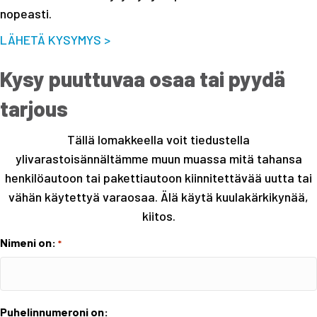
nopeasti.
LÄHETÄ KYSYMYS >
Kysy puuttuvaa osaa tai pyydä
tarjous
Tällä lomakkeella voit tiedustella
ylivarastoisännältämme muun muassa mitä tahansa
henkilöautoon tai pakettiautoon kiinnitettävää uutta tai
vähän käytettyä varaosaa. Älä käytä kuulakärkikynää,
kiitos.
Nimeni on:
*
Puhelinnumeroni on: