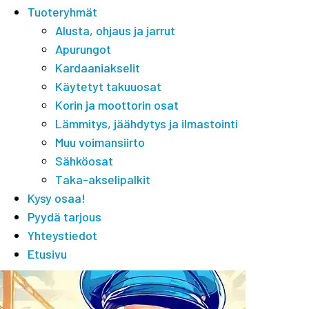
Tuoteryhmät
Alusta, ohjaus ja jarrut
Apurungot
Kardaaniakselit
Käytetyt takuuosat
Korin ja moottorin osat
Lämmitys, jäähdytys ja ilmastointi
Muu voimansiirto
Sähköosat
Taka-akselipalkit
Kysy osaa!
Pyydä tarjous
Yhteystiedot
Etusivu