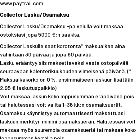
www.paytrail.com
Collector Lasku/Osamaksu
Collector Lasku/Osamaksu -palvelulla voit maksaa
ostoksiasi jopa 5000 €:n saakka.
Collector Laskulle saat korotonta* maksuaikaa aina
vähintään 30 päivää ja jopa 60 päivää.
Lasku erääntyy siis maksettavaksi vasta ostopäivää
seuraavaan kalenterikuukauden viimeisenä päivänä. (*
Maksuaikakorko on 0 %, ensimmäiseen laskuun lisätään
2,95 € laskutuspalkkio)
Voit maksaa laskun koko loppusumman eräpäivänä pois
tai halutessasi voit valita 1-36 kk:n osamaksuerät.
Osamaksu käynnistyy automaattisesti maksettuasi
laskuun merkityn minimi osamaksuerän. Halutessasi voit
maksaa myös suurempia osamaksueriä tai maksaa koko
loppusumman kerralla pois.