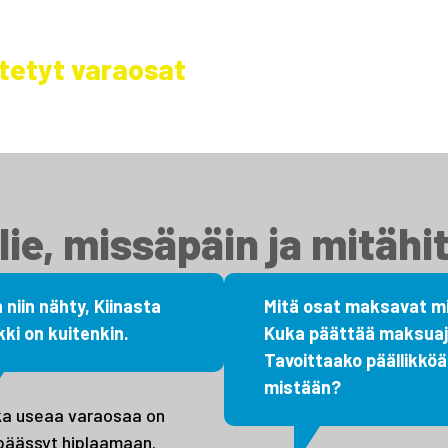
astonmuutos – meiltä saat myös
E
j
tetyt varaosat
h
t
lie, missäpäin ja mitähi
 niin nähty, Kiinasta
Mitä osat maksavat mi
kki on kuitenkin.
Kuka päättää maksuaj
Tavoittaako päällikköä
mistään?
ka useaa varaosaa on
päässyt hiplaamaan.