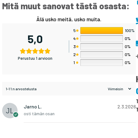
Mitä muut sanovat tästä osasta:
Älä usko meitä, usko muita.
5
100%
5,0
4
0%
3
0%
2
0%
Perustuu 1 arvioon
1
0%
1-1 1:n arvostelusta
Jarno L.
2.3.2026
osti tämän osan