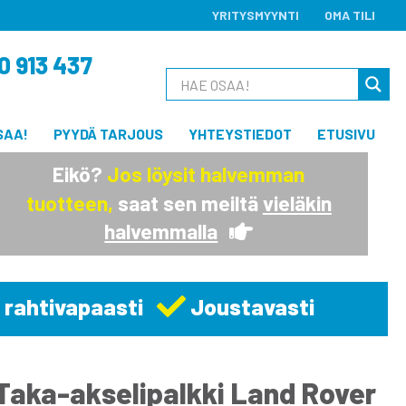
YRITYSMYYNTI
OMA TILI
0 913 437
SAA!
PYYDÄ TARJOUS
YHTEYSTIEDOT
ETUSIVU
Eikö?
Jos löysit halvemman
tuotteen,
saat sen meiltä
vieläkin
halvemmalla
 rahtivapaasti
Joustavasti
Taka-akselipalkki Land Rover