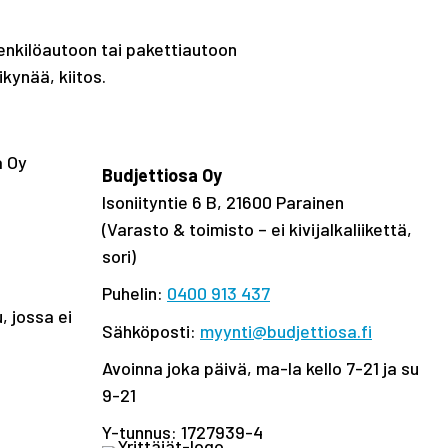
enkilöautoon tai pakettiautoon
kynää, kiitos.
Budjettiosa Oy
Isoniityntie 6 B, 21600 Parainen
(Varasto & toimisto
–
ei kivijalkaliikettä,
sori)
Puhelin:
0400 913 437
Sähköposti:
myynti@budjettiosa.fi
Avoinna joka päivä, ma-la kello 7-21 ja su
9-21
Y-tunnus: 1727939-4