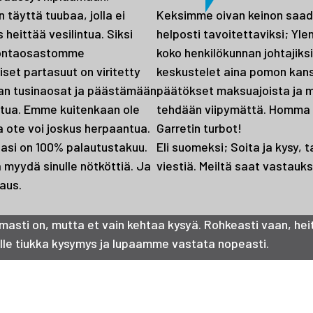
 täyttä tuubaa, jolla ei
Keksimme oivan keinon saada
heittää vesilintua. Siksi
helposti tavoitettaviksi; Yl
vontaosastomme
koko henkilökunnan johtajiksi
iset partasuut on viritetty
keskustelet aina pomon kans
an tusinaosat ja päästämään
päätökset maksuajoista ja 
aatua. Emme kuitenkaan ole
tehdään viipymättä. Homma t
ja ote voi joskus herpaantua.
Garretin turbot!
enasi on 100% palautustakuu.
Eli suomeksi; Soita ja kysy, t
myydä sinulle nötköttiä. Ja
viestiä. Meiltä saat vastauks
aus.
masti on, mutta et vain kehtaa kysyä. Rohkeasti vaan, hei
lle tiukka kysymys ja lupaamme vastata nopeasti.