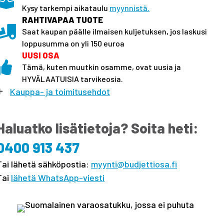
Kysy tarkempi aikataulu
myynnistä.
RAHTIVAPAA TUOTE
Saat kaupan päälle ilmaisen kuljetuksen, jos laskusi
loppusumma on yli 150 euroa
UUSI OSA
Tämä, kuten muutkin osamme, ovat uusia ja
HYVÄLAATUISIA tarvikeosia.
Kauppa- ja toimitusehdot
Haluatko lisätietoja? Soita heti:
0400 913 437
Tai lähetä sähköpostia:
myynti@budjettiosa.fi
Tai
lähetä WhatsApp-viesti