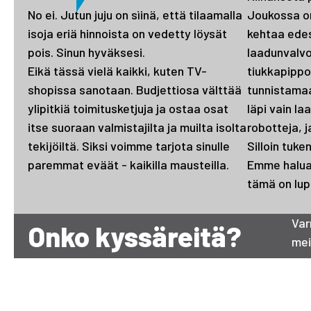
No ei. Jutun juju on sìinä, että tilaamalla
Joukossa on
isoja eriä hinnoista on vedetty löysät
kehtaa edes 
pois. Sinun hyväksesi.
laadunval
Eikä tässä vielä kaikki, kuten TV-
tiukkapippo
shopissa sanotaan. Budjettiosa välttää
tunnistama
ylipitkiä toimitusketjuja ja ostaa osat
läpi vain l
itse suoraan valmistajilta ja muilta isolta
robotteja, 
tekijöiltä. Siksi voimme tarjota sinulle
Silloin tuk
paremmat eväät - kaikilla mausteilla.
Emme halua 
tämä on lup
Var
Onko kyssäreitä?
mei