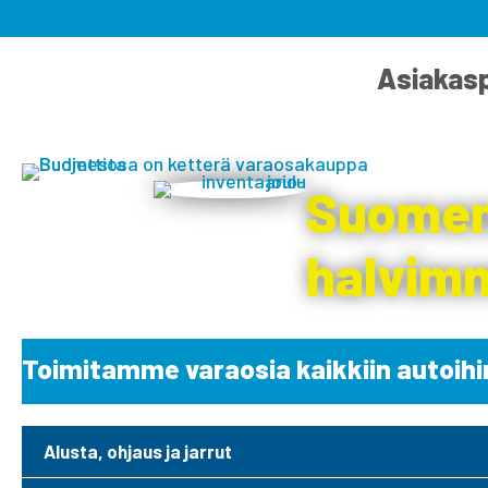
Asiakasp
Suomen
halvimm
Toimitamme varaosia kaikkiin autoihi
Alusta, ohjaus ja jarrut