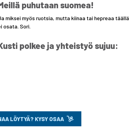
Meillä puhutaan suomea!
Ja miksei myös ruotsia, mutta kiinaa tai hepreaa täällä
ei osata. Sori.
Kusti polkee ja yhteistyö sujuu:
INAA LÖYTYÄ? KYSY OSAA