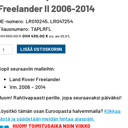
Freelander II 2006-2014
OE-numero: LR010245, LR047254
Tilausnumero: TAPLRFL
Alkuperäinen
Nykyinen
660,00
€
430,00
€
sis. alv 25,5%
hinta
hinta
Taka-
oli:
on:
LISÄÄ OSTOSKORIIN
660,00 €.
430,00 €.
akselipalkki
Land
Sopii seuraaviin malleihin:
Rover
Freelander
Land Rover Freelander
I
Vm. 2006 – 2014
2006-
Huom! Rahtivapaasti perille, jopa seuraavaksi päiväksi!
2014
määrä
Löysitkö tämän osan Euroopasta halvemmalla?
Klikkaa
tästä ja säädetään meidän hintaa alaspäin.
HUOM! TOIMITUSAIKA NOIN VIIKKO