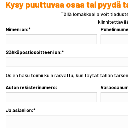
Kysy puuttuvaa osaa tai pyydä t
Tällä lomakkeella voit tiedus
kiinnitettävä
Nimeni on:
*
Puhelinnume
Sähköpostiosoitteeni on:
*
Osien haku toimii kuin rasvattu, kun täytät tähän tarke
Auton rekisterinumero:
Varaosanum
Ja asiani on:
*