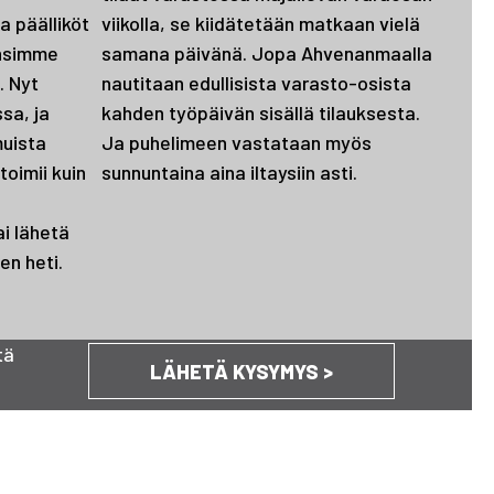
 päälliköt
viikolla, se kiidätetään matkaan vielä
ensimme
samana päivänä. Jopa Ahvenanmaalla
. Nyt
nautitaan edullisista varasto-osista
sa, ja
kahden työpäivän sisällä tilauksesta.
muista
Ja puhelimeen vastataan myös
oimii kuin
sunnuntaina aina iltaysiin asti.
ai lähetä
en heti.
tä
LÄHETÄ KYSYMYS >