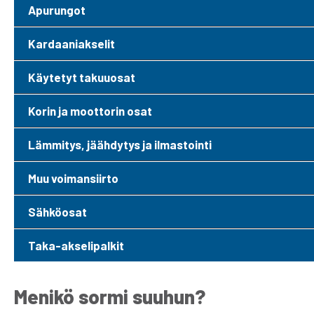
Apurungot
Kardaaniakselit
Käytetyt takuuosat
Korin ja moottorin osat
Lämmitys, jäähdytys ja ilmastointi
Muu voimansiirto
Sähköosat
Taka-akselipalkit
Menikö sormi suuhun?