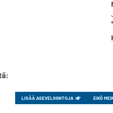
tä:
LISÄÄ ASEVELIHINTOJA
EIKÖ ME