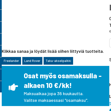
Klikkaa sanaa ja löydät lisää siihen liittyviä tuotteita.
Freelander
Land Rover
Taka-akselipalkki
Osat myös osamaksulla -
I
alkaen 10 €/kk!
Maksuaikaa jopa 36 kuukautta.
Valitse maksaessasi "osamaksu".