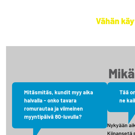
Selätä ilm
Vähän käy
Mikä
Mitäsmitäs, kundit myy aika
Tää on
halvalla - onko tavara
ne kai
romurautaa ja viimeinen
myyntipäivä 80-luvulla?
Nykyään ai
Kiinansetä 