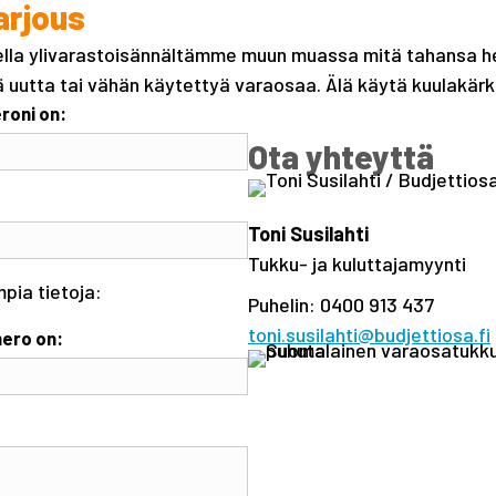
arjous
tella ylivarastoisännältämme muun muassa mitä tahansa h
ä uutta tai vähän käytettyä varaosaa. Älä käytä kuulakärki
roni on:
Ota yhteyttä
Toni Susilahti
Tukku- ja kuluttajamyynti
mpia tietoja:
Puhelin: 0400 913 437
toni.susilahti@budjettiosa.fi
ero on: