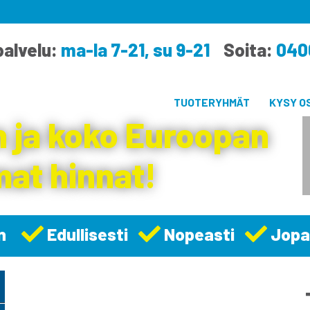
alvelu:
ma-la 7-21, su 9-21
Soita:
040
TUOTERYHMÄT
KYSY O
 ja koko Euroopan
at hinnat!
n
Edullisesti
Nopeasti
Jopa