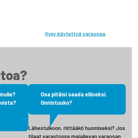
tsimme sinulle moottorit, vaihdelaatikot,
akovaihteistot, tasauspyörästöt, korin osat ja muut
yväkuntoiset käytetyt osat. Myös
ehdaskunnostetut!
Kysy käytettyä varaosaa
ttoa?
nulle?
Osa pitäisi saada eiliseksi.
oista?
Onnistuuko?
Lähestulkoon, riittääkö huomiseksi? Jos
tilaat varastossa majailevan varaosan