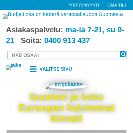
YRITYSMYYNTI
OMA TILI
Asiakaspalvelu:
ma-la 7-21, su 9-
21
Soita:
0400 913 437
VALITSE SIVU
Suomen ja koko
Euroopan halvimmat
hinnat!