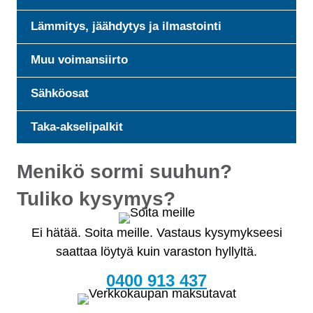
Lämmitys, jäähdytys ja ilmastointi
Muu voimansiirto
Sähköosat
Taka-akselipalkit
Menikö sormi suuhun?
Tuliko kysymys?
Ei hätää. Soita meille. Vastaus kysymykseesi
saattaa löytyä kuin varaston hyllyltä.
0400 913 437