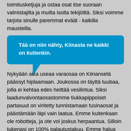
toimitusketjuja ja ostaa osat itse suoraan
valmistajilta ja muilta isolta tekijöiltä. Siksi voimme
tarjota sinulle paremmat eväät - kaikilla
mausteilla.
Tää on niin nähty, Kiinasta ne kaikki
on kuitenkin.
Nykyään aika useaa varaosaa on Kiinansetä
päässyt hiplaamaan. Joukossa on täyttä tuubaa,
jolla ei kehtaa edes heittää vesilintua. Siksi
laadunvalvontaosastomme tiukkapippoiset
partasuut on viritetty tunnistamaan tusinaosat ja
päästämään läpi vain laatua. Emme kuitenkaan
ole robotteja, ja ote voi joskus herpaantua. Silloin
tukenasi on 100% palautustakuu. Emme halua