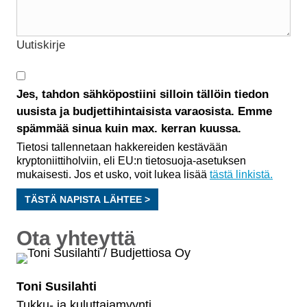
Uutiskirje
Jes, tahdon sähköpostiini silloin tällöin tiedon
uusista ja budjettihintaisista varaosista. Emme
spämmää sinua kuin max. kerran kuussa.
Tietosi tallennetaan hakkereiden kestävään
kryptoniittiholviin, eli EU:n tietosuoja-asetuksen
mukaisesti. Jos et usko, voit lukea lisää
tästä linkistä.
TÄSTÄ NAPISTA LÄHTEE >
Ota yhteyttä
Toni Susilahti
Tukku- ja kuluttajamyynti