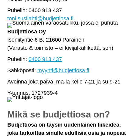
Puhelin: 0400 913 437
toni.susilahti@budjettiosa.fi
Budjettiosa Oy
Isoniityntie 6 B, 21600 Parainen
(Varasto & toimisto
–
ei kivijalkaliikettä, sori)
Puhelin:
0400 913 437
Sähköposti:
myynti@budjettiosa.fi
Avoinna joka päivä, ma-la kello 7-21 ja su 9-21
Y-tunnus: 1727939-4
Mikä se budjettiosa on?
Budjettiosa on täysin uudenlainen liikeidea,
joka tarkoittaa sinulle edullisia osia ja nopeaa