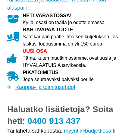
alaspäin.
HETI VARASTOSSA!
Kyllä, osasi on täällä jo odottelemassa
RAHTIVAPAA TUOTE
Saat kaupan päälle ilmaisen kuljetuksen, jos
laskusi loppusumma on yli 150 euroa
UUSI OSA
Tämä, kuten muutkin osamme, ovat uusia ja
HYVÄLAATUISIA tarvikeosia.
PIKATOIMITUS
Jopa seuraavaksi päiväksi perille
Kauppa- ja toimitusehdot
Haluatko lisätietoja? Soita
heti:
0400 913 437
Tai lähetä sähköpostia:
myynti@budjettiosa.fi