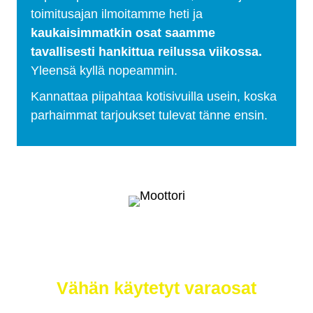
toimitusajan ilmoitamme heti ja
kaukaisimmatkin osat saamme
tavallisesti hankittua reilussa viikossa.
Yleensä kyllä nopeammin.
Kannattaa piipahtaa kotisivuilla usein, koska
parhaimmat tarjoukset tulevat tänne ensin.
Selätä ilmastonmuutos – meiltä saat
myös
Vähän käytetyt varaosat