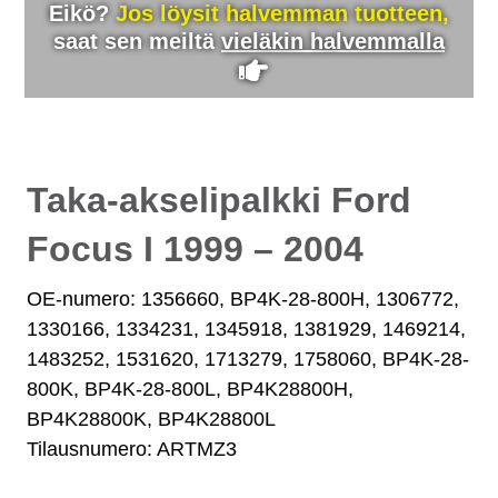
Eikö?
Jos löysit halvemman tuotteen,
saat sen meiltä
vieläkin halvemmalla
Taka-akselipalkki Ford
Focus I 1999 – 2004
OE-numero: 1356660, BP4K-28-800H, 1306772,
1330166, 1334231, 1345918, 1381929, 1469214,
1483252, 1531620, 1713279, 1758060, BP4K-28-
800K, BP4K-28-800L, BP4K28800H,
BP4K28800K, BP4K28800L
Tilausnumero: ARTMZ3