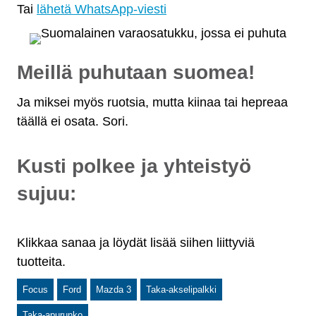
Tai
lähetä WhatsApp-viesti
Meillä puhutaan suomea!
Ja miksei myös ruotsia, mutta kiinaa tai hepreaa
täällä ei osata. Sori.
Kusti polkee ja yhteistyö
sujuu:
Klikkaa sanaa ja löydät lisää siihen liittyviä
tuotteita.
Focus
Ford
Mazda 3
Taka-akselipalkki
Taka-apurunko