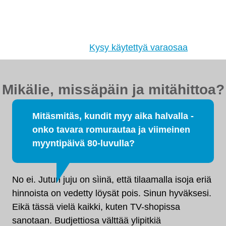
Etsimme sinulle moottorit, vaihdelaatikot,
jakovaihteistot, tasauspyörästöt, korin osat ja muut
hyväkuntoiset käytetyt osat. Myös
tehdaskunnostetut!
Kysy käytettyä varaosaa
Mikälie, missäpäin ja mitähittoa?
Mitäsmitäs, kundit myy aika halvalla -
onko tavara romurautaa ja viimeinen
myyntipäivä 80-luvulla?
No ei. Jutun juju on sìinä, että tilaamalla isoja eriä
hinnoista on vedetty löysät pois. Sinun hyväksesi.
Eikä tässä vielä kaikki, kuten TV-shopissa
sanotaan. Budjettiosa välttää ylipitkiä