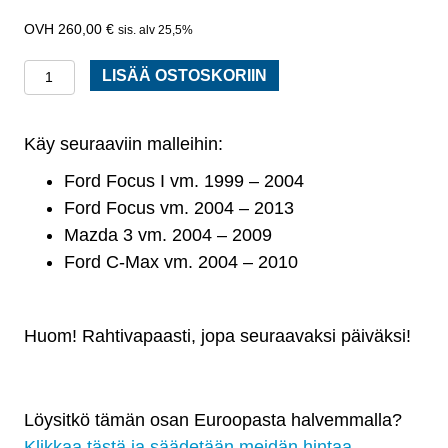
260,00
€
sis. alv 25,5%
Taka-
LISÄÄ OSTOSKORIIN
akselipalkki
Ford
Käy seuraaviin malleihin:
Focus
I
Ford Focus I vm. 1999 – 2004
1999
Ford Focus vm. 2004 – 2013
-
Mazda 3 vm. 2004 – 2009
2004
Ford C-Max vm. 2004 – 2010
määrä
Huom! Rahtivapaasti, jopa seuraavaksi päiväksi!
Löysitkö tämän osan Euroopasta halvemmalla?
Klikkaa tästä ja säädetään meidän hintaa