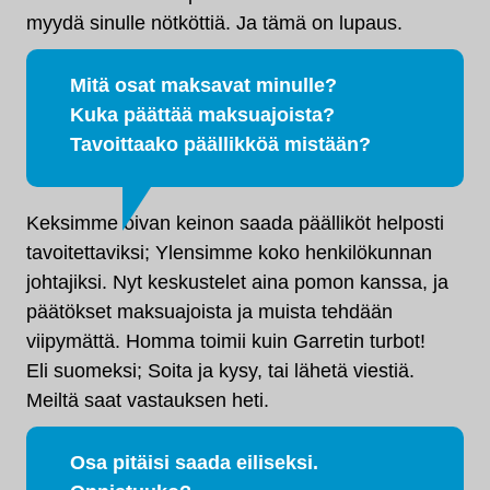
myydä sinulle nötköttiä. Ja tämä on lupaus.
Mitä osat maksavat minulle?
Kuka päättää maksuajoista?
Tavoittaako päällikköä mistään?
Keksimme oivan keinon saada päälliköt helposti
tavoitettaviksi; Ylensimme koko henkilökunnan
johtajiksi. Nyt keskustelet aina pomon kanssa, ja
päätökset maksuajoista ja muista tehdään
viipymättä. Homma toimii kuin Garretin turbot!
Eli suomeksi; Soita ja kysy, tai lähetä viestiä.
Meiltä saat vastauksen heti.
Osa pitäisi saada eiliseksi.