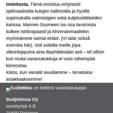
toimitusta.
Tämä onnistuu erityisesti
optimaalisella kulujen hallinnalla ja hyvillä
sopimuksilla valmistajien sekä kuljetusliikkeiden
kanssa. Manner-Suomeen iso osa tavaroista
kulkee rahtivapaasti ja Ahvenanmaallekin
myönnämme samat ehdot. (Vi talar också
svenska här). Voit soitella meille jopa
viikonloppuina aina iltayhdeksään asti – eli silloin
kun muita varaosatukkuja ei voisi vähempää
kiinnostaa.
Kiitos, kun vierailit sivuillamme – tervetuloa
asiakkaaksemme!
Budjettiosa Oy
Isoniityntie 6 B