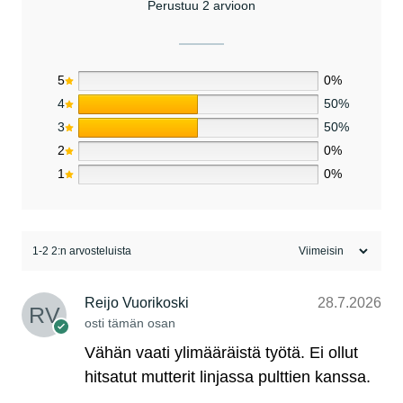
Perustuu 2 arvioon
5
0%
4
50%
3
50%
2
0%
1
0%
1-2 2:n arvosteluista
Reijo Vuorikoski
28.7.2026
osti tämän osan
Vähän vaati ylimääräistä työtä. Ei ollut
hitsatut mutterit linjassa pulttien kanssa.