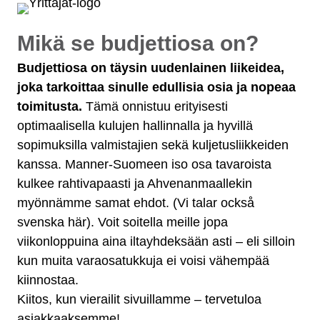
Mikä se budjettiosa on?
Budjettiosa on täysin uudenlainen liikeidea,
joka tarkoittaa sinulle edullisia osia ja nopeaa
toimitusta.
Tämä onnistuu erityisesti
optimaalisella kulujen hallinnalla ja hyvillä
sopimuksilla valmistajien sekä kuljetusliikkeiden
kanssa. Manner-Suomeen iso osa tavaroista
kulkee rahtivapaasti ja Ahvenanmaallekin
myönnämme samat ehdot. (Vi talar också
svenska här). Voit soitella meille jopa
viikonloppuina aina iltayhdeksään asti – eli silloin
kun muita varaosatukkuja ei voisi vähempää
kiinnostaa.
Kiitos, kun vierailit sivuillamme – tervetuloa
asiakkaaksemme!