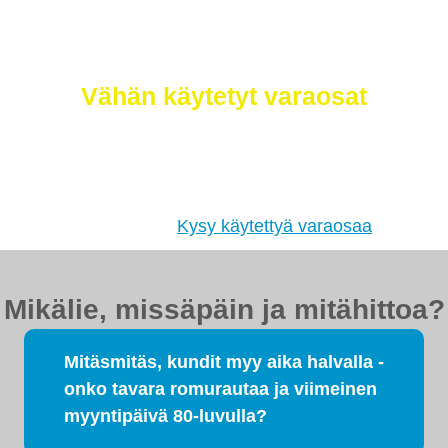
Selätä ilmastonmuutos – meiltä saat
myös
Vähän käytetyt varaosat
Etsimme sinulle moottorit, vaihdelaatikot,
jakovaihteistot, tasauspyörästöt, korin osat ja muut
hyväkuntoiset käytetyt osat. Myös
tehdaskunnostetut!
Kysy käytettyä varaosaa
Mikälie, missäpäin ja mitähittoa?
Mitäsmitäs, kundit myy aika halvalla -
onko tavara romurautaa ja viimeinen
myyntipäivä 80-luvulla?