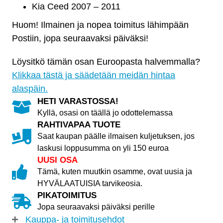
-
Kia Ceed 2007 – 2011
2011
Huom! Ilmainen ja nopea toimitus lähimpään
määrä
Postiin, jopa seuraavaksi päiväksi!
Löysitkö tämän osan Euroopasta halvemmalla?
Klikkaa tästä ja säädetään meidän hintaa
alaspäin.
HETI VARASTOSSA!
Kyllä, osasi on täällä jo odottelemassa
RAHTIVAPAA TUOTE
Saat kaupan päälle ilmaisen kuljetuksen, jos
laskusi loppusumma on yli 150 euroa
UUSI OSA
Tämä, kuten muutkin osamme, ovat uusia ja
HYVÄLAATUISIA tarvikeosia.
PIKATOIMITUS
Jopa seuraavaksi päiväksi perille
Kauppa- ja toimitusehdot