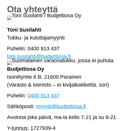
Ota yhteyttä
Toni Susilahti
Tukku- ja kuluttajamyynti
Puhelin: 0400 913 437
toni.susilahti@budjettiosa.fi
Budjettiosa Oy
Isoniityntie 6 B, 21600 Parainen
(Varasto & toimisto
–
ei kivijalkaliikettä, sori)
Puhelin:
0400 913 437
Sähköposti:
myynti@budjettiosa.fi
Avoinna joka päivä, ma-la kello 7-21 ja su 9-21
Y-tunnus: 1727939-4