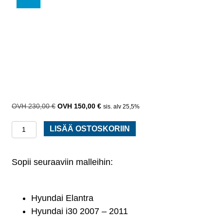
230,00
€
Alkuperäinen
150,00
€
Nykyinen
sis. alv 25,5%
hinta
hinta
Taka-
oli:
on:
LISÄÄ OSTOSKORIIN
230,00 €.
150,00 €.
akselipalkki
/
Sopii seuraaviin malleihin:
apurunko
Hyundai
Elantra
Hyundai Elantra
2006
Hyundai i30 2007 – 2011