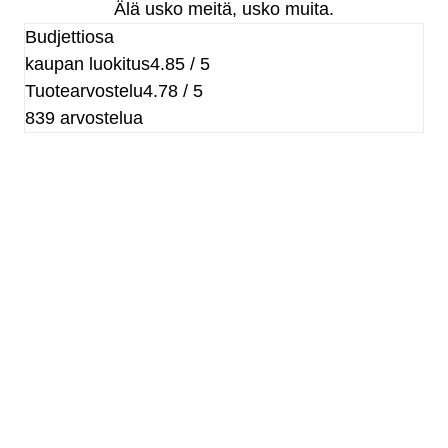
Älä usko meitä, usko muita.
Budjettiosa
kaupan luokitus
4.85 / 5
Tuotearvostelu
4.78 / 5
839 arvostelua