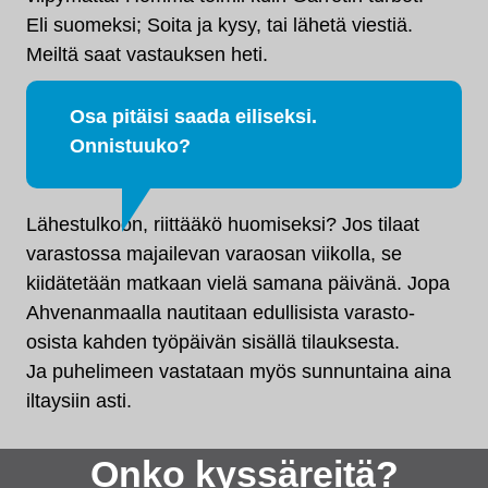
Eli suomeksi; Soita ja kysy, tai lähetä viestiä.
Meiltä saat vastauksen heti.
Osa pitäisi saada eiliseksi.
Onnistuuko?
Lähestulkoon, riittääkö huomiseksi? Jos tilaat
varastossa majailevan varaosan viikolla, se
kiidätetään matkaan vielä samana päivänä. Jopa
Ahvenanmaalla nautitaan edullisista varasto-
osista kahden työpäivän sisällä tilauksesta.
Ja puhelimeen vastataan myös sunnuntaina aina
iltaysiin asti.
Onko kyssäreitä?