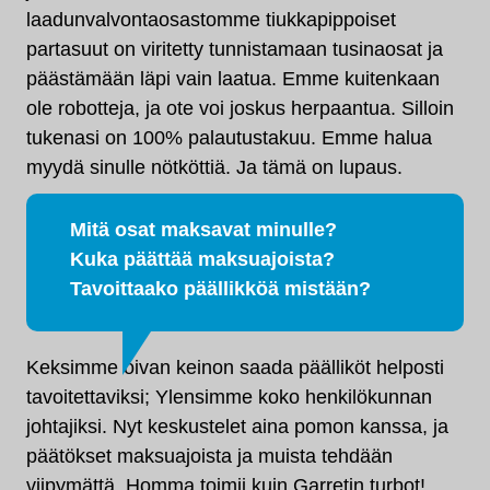
laadunvalvontaosastomme tiukkapippoiset
partasuut on viritetty tunnistamaan tusinaosat ja
päästämään läpi vain laatua. Emme kuitenkaan
ole robotteja, ja ote voi joskus herpaantua. Silloin
tukenasi on 100% palautustakuu. Emme halua
myydä sinulle nötköttiä. Ja tämä on lupaus.
Mitä osat maksavat minulle?
Kuka päättää maksuajoista?
Tavoittaako päällikköä mistään?
Keksimme oivan keinon saada päälliköt helposti
tavoitettaviksi; Ylensimme koko henkilökunnan
johtajiksi. Nyt keskustelet aina pomon kanssa, ja
päätökset maksuajoista ja muista tehdään
viipymättä. Homma toimii kuin Garretin turbot!