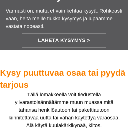
Varmasti on, mutta et vain kehtaa kysyä. Rohkeasti
vaan, heitä meille tiukka kysymys ja lupaamme
vastata nopeasti.
LÄHETÄ KYSYMYS >
Kysy puuttuvaa osaa tai pyydä
tarjous
Tällä lomakkeella voit tiedustella
ylivarastoisännältämme muun muassa mitä
tahansa henkilöautoon tai pakettiautoon
kiinnitettävää uutta tai vähän käytettyä varaosaa.
Älä käytä kuulakärkikynää, kiitos.