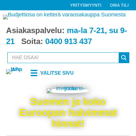
YRITYSMYYNTI
OMA TILI
Asiakaspalvelu:
ma-la 7-21, su 9-
21
Soita:
0400 913 437
VALITSE SIVU
Suomen ja koko
Euroopan halvimmat
hinnat!