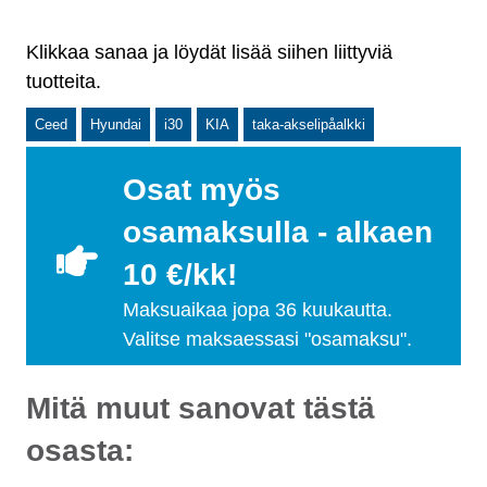
Klikkaa sanaa ja löydät lisää siihen liittyviä
tuotteita.
Ceed
Hyundai
i30
KIA
taka-akselipåalkki
Osat myös
osamaksulla - alkaen
10 €/kk!
Maksuaikaa jopa 36 kuukautta.
Valitse maksaessasi "osamaksu".
Mitä muut sanovat tästä
osasta: