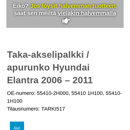
Eikö?
Jos löysit halvemman tuotteen,
saat sen meiltä
vieläkin halvemmalla
Taka-akselipalkki /
apurunko Hyundai
Elantra 2006 – 2011
OE-numero: 55410-2H000, 55410 1H100, 55410-
1H100
Tilausnumero: TARKI517
Ale!