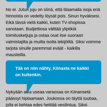
No ei. Jutun juju on sìinä, että tilaamalla isoja eriä
hinnoista on vedetty löysät pois. Sinun hyväksesi.
Eikä tässä vielä kaikki, kuten TV-shopissa
sanotaan. Budjettiosa välttää ylipitkiä
toimitusketjuja ja ostaa osat itse suoraan
valmistajilta ja muilta isolta tekijöiltä. Siksi voimme
tarjota sinulle paremmat eväät - kaikilla
mausteilla.
Tää on niin nähty, Kiinasta ne kaikki
on kuitenkin.
Nykyään aika useaa varaosaa on Kiinansetä
päässyt hiplaamaan. Joukossa on täyttä tuubaa,
jolla ei kehtaa edes heittää vesilintua. Siksi