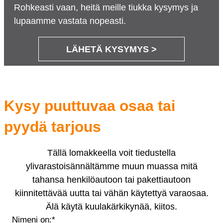
Rohkeasti vaan, heitä meille tiukka kysymys ja
lupaamme vastata nopeasti.
LÄHETÄ KYSYMYS >
Kysy puuttuvaa osaa tai
pyydä tarjous
Tällä lomakkeella voit tiedustella
ylivarastoisännältämme muun muassa mitä
tahansa henkilöautoon tai pakettiautoon
kiinnitettävää uutta tai vähän käytettyä varaosaa.
Älä käytä kuulakärkikynää, kiitos.
Nimeni on:
*