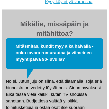
tehdaskunnostetut!
Kysy käytettyä varaosaa
Mikälie, missäpäin ja
mitähittoa?
Mitäsmitäs, kundit myy aika halvalla -
onko tavara romurautaa ja viimeinen
myyntipäivä 80-luvulla?
No ei. Jutun juju on sìinä, että tilaamalla isoja eriä
hinnoista on vedetty löysät pois. Sinun hyväksesi.
Eikä tässä vielä kaikki, kuten TV-shopissa
sanotaan. Budjettiosa välttää ylipitkiä
toimitusketjuja ja ostaa osat itse suoraan