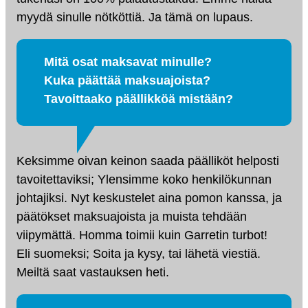
myydä sinulle nötköttiä. Ja tämä on lupaus.
Mitä osat maksavat minulle?
Kuka päättää maksuajoista?
Tavoittaako päällikköä mistään?
Keksimme oivan keinon saada päälliköt helposti
tavoitettaviksi; Ylensimme koko henkilökunnan
johtajiksi. Nyt keskustelet aina pomon kanssa, ja
päätökset maksuajoista ja muista tehdään
viipymättä. Homma toimii kuin Garretin turbot!
Eli suomeksi; Soita ja kysy, tai lähetä viestiä.
Meiltä saat vastauksen heti.