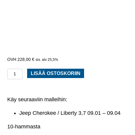
228,00
€
sis. alv 25,5%
Käynnistinmoottori:
LISÄÄ OSTOSKORIIN
Jeep
Cherokee
/
Käy seuraaviin malleihin:
Liberty
Jeep Cherokee / Liberty 3,7 09.01 – 09.04
määrä
10-hammasta