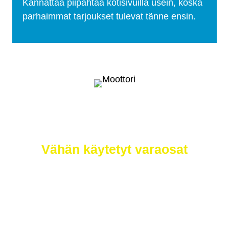
Kannattaa piipahtaa kotisivuilla usein, koska
parhaimmat tarjoukset tulevat tänne ensin.
Selätä ilmastonmuutos – meiltä saat
myös
Vähän käytetyt varaosat
Etsimme sinulle moottorit, vaihdelaatikot,
jakovaihteistot, tasauspyörästöt, korin osat ja
muut hyväkuntoiset käytetyt osat. Myös