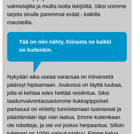
valmistajilta ja muilta isolta tekijöiltä. Siksi voimme
tarjota sinulle paremmat eväät - kaikilla
mausteilla.
Tää on niin nähty, Kiinasta ne kaikki
on kuitenkin.
Nykyään aika useaa varaosaa on Kiinansetä
päässyt hiplaamaan. Joukossa on täyttä tuubaa,
jolla ei kehtaa edes heittää vesilintua. Siksi
laadunvalvontaosastomme tiukkapippoiset
partasuut on viritetty tunnistamaan tusinaosat ja
päästämään läpi vain laatua. Emme kuitenkaan
ole robotteja, ja ote voi joskus herpaantua. Silloin
tukenasi on 100% palautustakuu. Emme halua