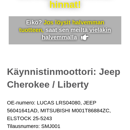
hinnat!
Eikö?
Jos löysit halvemman
tuotteen,
saat sen meiltä
vieläkin
halvemmalla
Käynnistinmoottori: Jeep
Cherokee / Liberty
OE-numero: LUCAS LRS04080, JEEP
56041641AD, MITSUBISHI M001T86884ZC,
ELSTOCK 25-5243
Tilausnumero: SMJ001