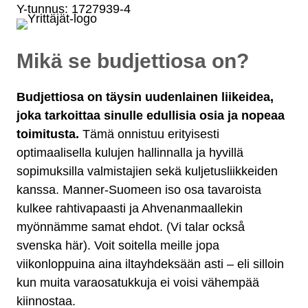
Y-tunnus: 1727939-4
Mikä se budjettiosa on?
Budjettiosa on täysin uudenlainen liikeidea,
joka tarkoittaa sinulle edullisia osia ja nopeaa
toimitusta.
Tämä onnistuu erityisesti
optimaalisella kulujen hallinnalla ja hyvillä
sopimuksilla valmistajien sekä kuljetusliikkeiden
kanssa. Manner-Suomeen iso osa tavaroista
kulkee rahtivapaasti ja Ahvenanmaallekin
myönnämme samat ehdot. (Vi talar också
svenska här). Voit soitella meille jopa
viikonloppuina aina iltayhdeksään asti – eli silloin
kun muita varaosatukkuja ei voisi vähempää
kiinnostaa.