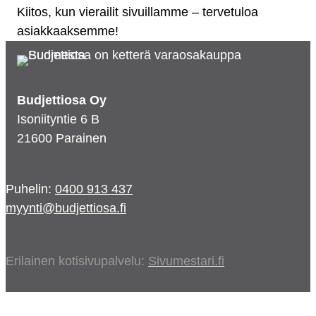
Kiitos, kun vierailit sivuillamme – tervetuloa
asiakkaaksemme!
Budjettiosa Oy
Isoniityntie 6 B
21600 Parainen
Puhelin:
0400 913 437
myynti@budjettiosa.fi
Erilainen kotisivupalvelu:
Sivumestari.fi