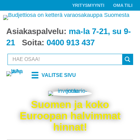
YRITYSMYYNTI
OMA TILI
Asiakaspalvelu:
ma-la 7-21, su 9-
21
Soita:
0400 913 437
VALITSE SIVU
Suomen ja koko
Euroopan halvimmat
hinnat!