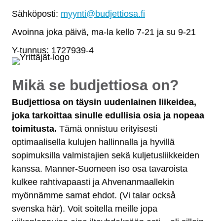
Sähköposti:
myynti@budjettiosa.fi
Avoinna joka päivä, ma-la kello 7-21 ja su 9-21
Y-tunnus: 1727939-4
Mikä se budjettiosa on?
Budjettiosa on täysin uudenlainen liikeidea,
joka tarkoittaa sinulle edullisia osia ja nopeaa
toimitusta.
Tämä onnistuu erityisesti
optimaalisella kulujen hallinnalla ja hyvillä
sopimuksilla valmistajien sekä kuljetusliikkeiden
kanssa. Manner-Suomeen iso osa tavaroista
kulkee rahtivapaasti ja Ahvenanmaallekin
myönnämme samat ehdot. (Vi talar också
svenska här). Voit soitella meille jopa