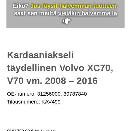
Eikö?
Jos löysit halvemman tuotteen,
saat sen meiltä
vieläkin halvemmalla
Kardaaniakseli
täydellinen Volvo XC70,
V70 vm. 2008 – 2016
OE-numero: 31256000, 30787840
Tilausnumero: KAV499
790,00
€