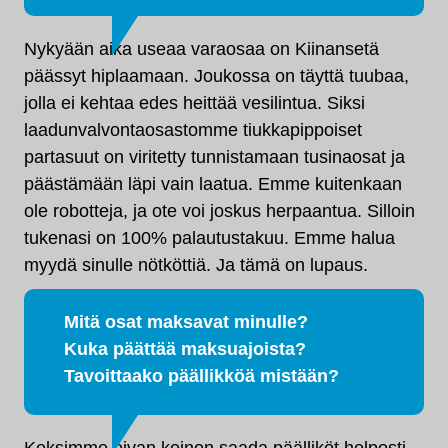
Nykyään aika useaa varaosaa on Kiinansetä
päässyt hiplaamaan. Joukossa on täyttä tuubaa,
jolla ei kehtaa edes heittää vesilintua. Siksi
laadunvalvontaosastomme tiukkapippoiset
partasuut on viritetty tunnistamaan tusinaosat ja
päästämään läpi vain laatua. Emme kuitenkaan
ole robotteja, ja ote voi joskus herpaantua. Silloin
tukenasi on 100% palautustakuu. Emme halua
myydä sinulle nötköttiä. Ja tämä on lupaus.
Mitä osat maksavat minulle?
Kuka päättää maksuajoista?
Tavoittaako päällikköä mistään?