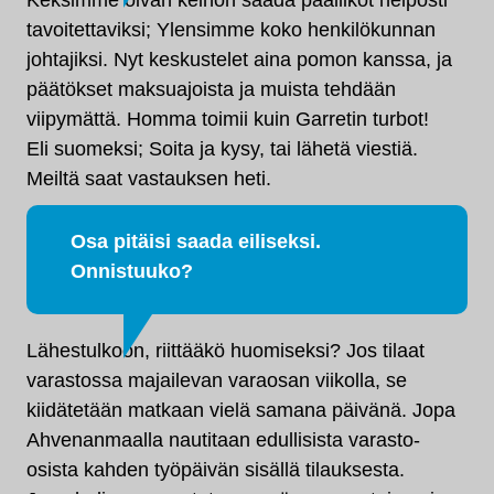
Keksimme oivan keinon saada päälliköt helposti
tavoitettaviksi; Ylensimme koko henkilökunnan
johtajiksi. Nyt keskustelet aina pomon kanssa, ja
päätökset maksuajoista ja muista tehdään
viipymättä. Homma toimii kuin Garretin turbot!
Eli suomeksi; Soita ja kysy, tai lähetä viestiä.
Meiltä saat vastauksen heti.
Osa pitäisi saada eiliseksi.
Onnistuuko?
Lähestulkoon, riittääkö huomiseksi? Jos tilaat
varastossa majailevan varaosan viikolla, se
kiidätetään matkaan vielä samana päivänä. Jopa
Ahvenanmaalla nautitaan edullisista varasto-
osista kahden työpäivän sisällä tilauksesta.