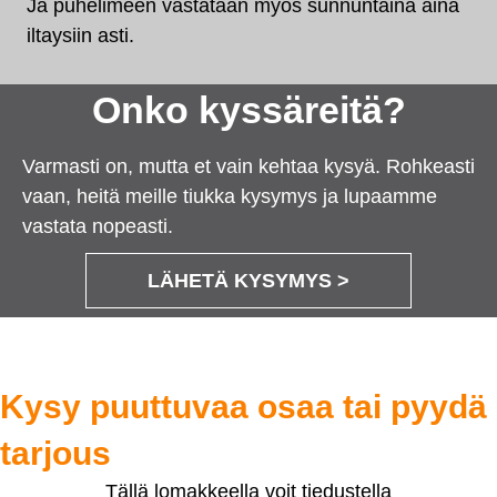
Ja puhelimeen vastataan myös sunnuntaina aina
iltaysiin asti.
Onko kyssäreitä?
Varmasti on, mutta et vain kehtaa kysyä. Rohkeasti
vaan, heitä meille tiukka kysymys ja lupaamme
vastata nopeasti.
LÄHETÄ KYSYMYS >
Kysy puuttuvaa osaa tai pyydä
tarjous
Tällä lomakkeella voit tiedustella