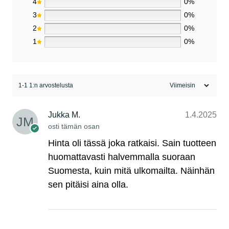
4
0%
3
0%
2
0%
1
0%
1-1 1:n arvostelusta
Jukka M.
1.4.2025
osti tämän osan
Hinta oli tässä joka ratkaisi. Sain tuotteen
huomattavasti halvemmalla suoraan
Suomesta, kuin mitä ulkomailta. Näinhän
sen pitäisi aina olla.