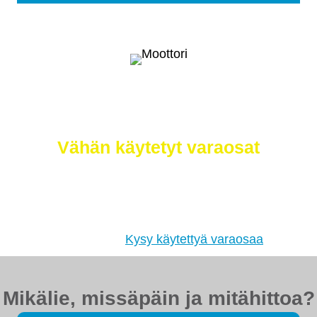
Selätä ilmastonmuutos – meiltä saat
myös
Vähän käytetyt varaosat
Etsimme sinulle moottorit, vaihdelaatikot,
jakovaihteistot, tasauspyörästöt, korin osat ja muut
hyväkuntoiset käytetyt osat. Myös
tehdaskunnostetut!
Kysy käytettyä varaosaa
Mikälie, missäpäin ja mitähittoa?