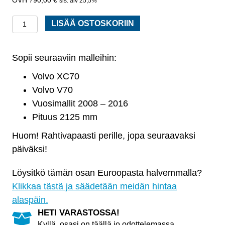
sis. alv 25,5%
Kardaaniakseli
LISÄÄ OSTOSKORIIN
täydellinen
Volvo
Sopii seuraaviin malleihin:
XC70,
V70
Volvo XC70
vm.
Volvo V70
2008
Vuosimallit 2008 – 2016
-
Pituus 2125 mm
2016
Huom! Rahtivapaasti perille, jopa seuraavaksi
määrä
päiväksi!
Löysitkö tämän osan Euroopasta halvemmalla?
Klikkaa tästä ja säädetään meidän hintaa
alaspäin.
HETI VARASTOSSA!
Kyllä, osasi on täällä jo odottelemassa