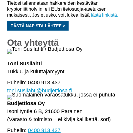
Tietosi tallennetaan hakkereiden kestävään
kryptoniittiholviin, eli EU:n tietosuoja-asetuksen
mukaisesti. Jos et usko, voit lukea lisää
tästä linkistä.
TÄSTÄ NAPISTA LÄHTEE >
Ota yhteyttä
Toni Susilahti
Tukku- ja kuluttajamyynti
Puhelin: 0400 913 437
toni.susilahti@budjettiosa.fi
Budjettiosa Oy
Isoniityntie 6 B, 21600 Parainen
(Varasto & toimisto
–
ei kivijalkaliikettä, sori)
Puhelin:
0400 913 437