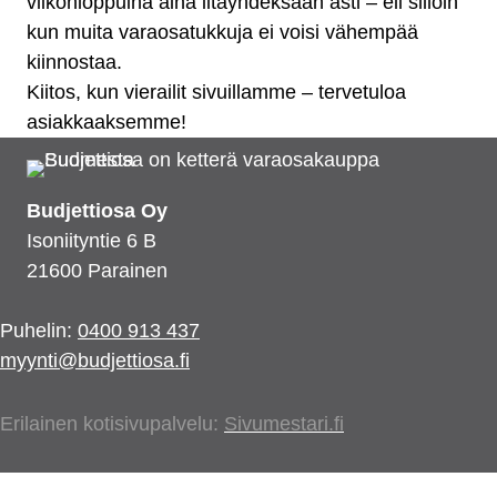
viikonloppuina aina iltayhdeksään asti – eli silloin
kun muita varaosatukkuja ei voisi vähempää
kiinnostaa.
Kiitos, kun vierailit sivuillamme – tervetuloa
asiakkaaksemme!
Budjettiosa Oy
Isoniityntie 6 B
21600 Parainen
Puhelin:
0400 913 437
myynti@budjettiosa.fi
Erilainen kotisivupalvelu:
Sivumestari.fi