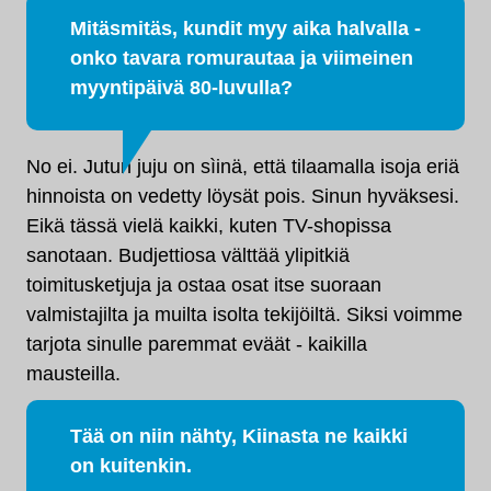
Mitäsmitäs, kundit myy aika halvalla -
onko tavara romurautaa ja viimeinen
myyntipäivä 80-luvulla?
No ei. Jutun juju on sìinä, että tilaamalla isoja eriä
hinnoista on vedetty löysät pois. Sinun hyväksesi.
Eikä tässä vielä kaikki, kuten TV-shopissa
sanotaan. Budjettiosa välttää ylipitkiä
toimitusketjuja ja ostaa osat itse suoraan
valmistajilta ja muilta isolta tekijöiltä. Siksi voimme
tarjota sinulle paremmat eväät - kaikilla
mausteilla.
Tää on niin nähty, Kiinasta ne kaikki
on kuitenkin.