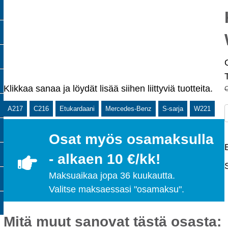
Klikkaa sanaa ja löydät lisää siihen liittyviä tuotteita.
A217
C216
Etukardaani
Mercedes-Benz
S-sarja
W221
Osat myös osamaksulla
- alkaen 10 €/kk!
Maksuaikaa jopa 36 kuukautta.
Valitse maksaessasi "osamaksu".
Mitä muut sanovat tästä osasta: