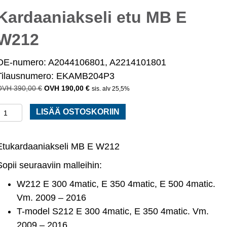
Kardaaniakseli etu MB E
W212
OE-numero: A2044106801, A2214101801
Tilausnumero: EKAMB204P3
390,00
€
Alkuperäinen
190,00
€
Nykyinen
sis. alv 25,5%
hinta
hinta
Kardaaniakseli
oli:
on:
LISÄÄ OSTOSKORIIN
390,00 €.
190,00 €.
etu
MB
Etukardaaniakseli MB E W212
E
W212
Sopii seuraaviin malleihin:
määrä
W212 E 300 4matic, E 350 4matic, E 500 4matic.
Vm. 2009 – 2016
T-model S212 E 300 4matic, E 350 4matic. Vm.
2009 – 2016