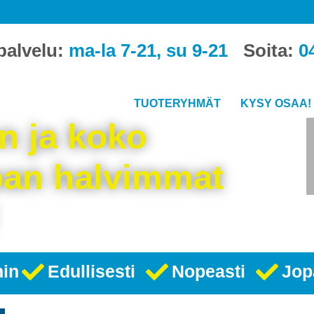
palvelu:
ma-la 7-21, su 9-21
Soita:
0
TUOTERYHMÄT
KYSY OSAA!
 ja koko
an halvimmat
hin
Edullisesti
Nopeasti
Jop