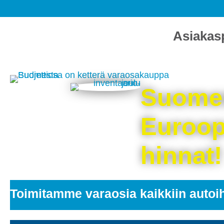
Asiakas
Suomen
Euroop
hinnat!
Toimitamme varaosia kaikkiin autoi