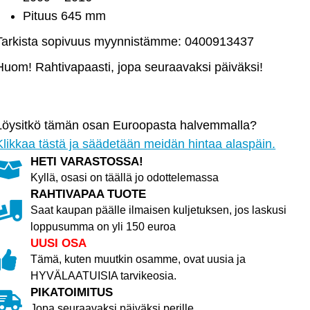
Pituus 645 mm
Tarkista sopivuus myynnistämme: 0400913437
Huom! Rahtivapaasti, jopa seuraavaksi päiväksi!
Löysitkö tämän osan Euroopasta halvemmalla?
Klikkaa tästä ja säädetään meidän hintaa alaspäin.
HETI VARASTOSSA!
Kyllä, osasi on täällä jo odottelemassa
RAHTIVAPAA TUOTE
Saat kaupan päälle ilmaisen kuljetuksen, jos laskusi
loppusumma on yli 150 euroa
UUSI OSA
Tämä, kuten muutkin osamme, ovat uusia ja
HYVÄLAATUISIA tarvikeosia.
PIKATOIMITUS
Jopa seuraavaksi päiväksi perille