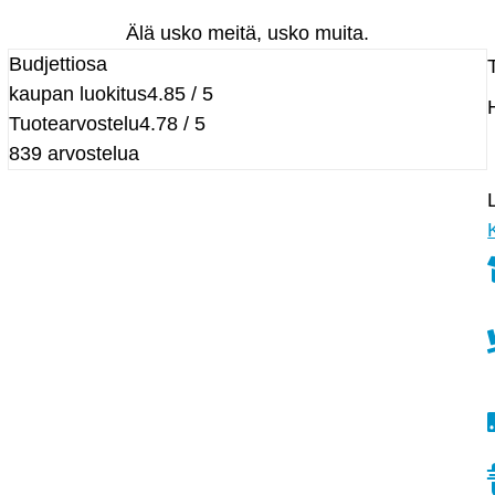
Älä usko meitä, usko muita.
Budjettiosa
kaupan luokitus
4.85 / 5
Tuotearvostelu
4.78 / 5
839 arvostelua