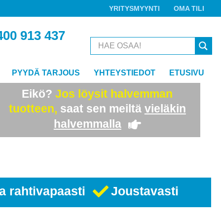
YRITYSMYYNTI
OMA TILI
400 913 437
PYYDÄ TARJOUS
YHTEYSTIEDOT
ETUSIVU
Eikö?
Jos löysit halvemman
tuotteen,
saat sen meiltä
vieläkin
halvemmalla
a rahtivapaasti
Joustavasti