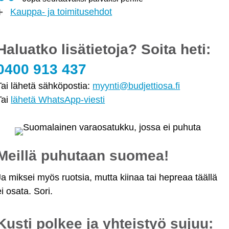
Kauppa- ja toimitusehdot
Haluatko lisätietoja? Soita heti:
0400 913 437
Tai lähetä sähköpostia:
myynti@budjettiosa.fi
Tai
lähetä WhatsApp-viesti
Meillä puhutaan suomea!
Ja miksei myös ruotsia, mutta kiinaa tai hepreaa täällä
ei osata. Sori.
Kusti polkee ja yhteistyö sujuu: