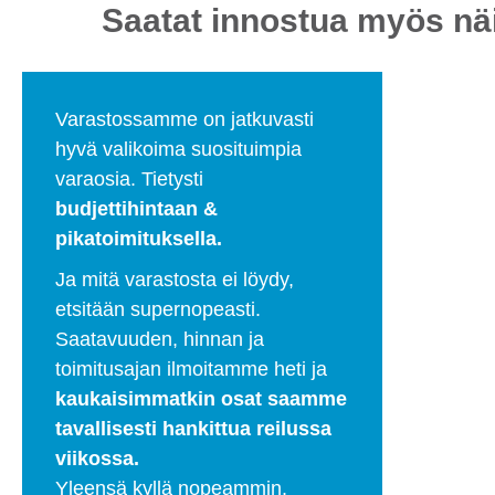
Saatat innostua myös näi
Varastossamme on jatkuvasti
hyvä valikoima suosituimpia
varaosia. Tietysti
budjettihintaan &
pikatoimituksella.
Ja mitä varastosta ei löydy,
etsitään supernopeasti.
Saatavuuden, hinnan ja
toimitusajan ilmoitamme heti ja
kaukaisimmatkin osat saamme
tavallisesti hankittua reilussa
viikossa.
Yleensä kyllä nopeammin.