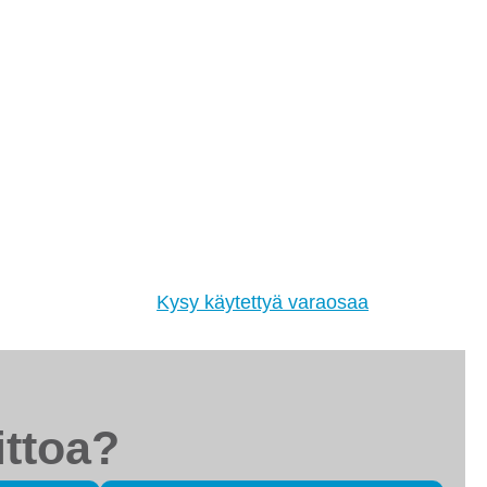
tsimme sinulle moottorit, vaihdelaatikot,
akovaihteistot, tasauspyörästöt, korin osat ja muut
yväkuntoiset käytetyt osat. Myös
ehdaskunnostetut!
Kysy käytettyä varaosaa
ittoa?