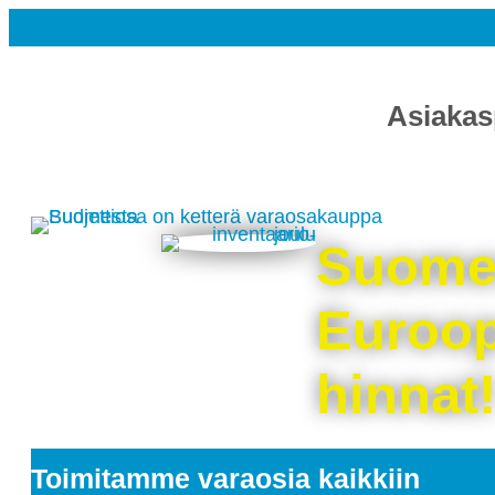
Asiakas
Suomen
Euroop
hinnat
Toimitamme varaosia kaikkiin