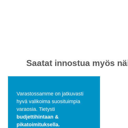
Saatat innostua myös näi
Varastossamme on jatkuvasti
hyvä valikoima suosituimpia
varaosia. Tietysti
budjettihintaan &
pikatoimituksella.