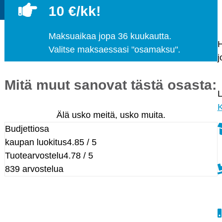
10 €/kk!
Maksuaikaa jopa 36 kuukautta.
H
Valitse maksaessasi "osamaksu".
j
Mitä muut sanovat tästä osasta:
L
K
Älä usko meitä, usko muita.
Budjettiosa
kaupan luokitus
4.85 / 5
Tuotearvostelu
4.78 / 5
839 arvostelua