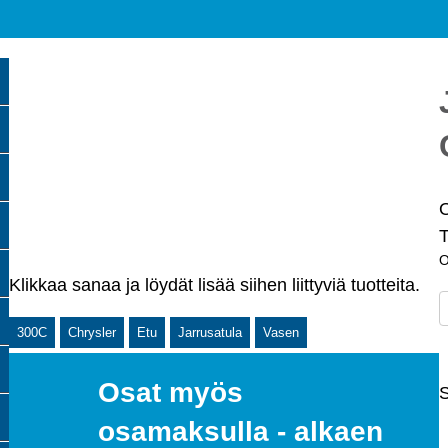
Klikkaa sanaa ja löydät lisää siihen liittyviä tuotteita.
J
e
300C
Chrysler
Etu
Jarrusatula
Vasen
C
Osat myös
S
osamaksulla - alkaen