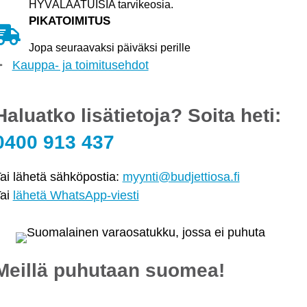
HYVÄLAATUISIA tarvikeosia.
PIKATOIMITUS
Jopa seuraavaksi päiväksi perille
Kauppa- ja toimitusehdot
Haluatko lisätietoja? Soita heti:
0400 913 437
ai lähetä sähköpostia:
myynti@budjettiosa.fi
ai
lähetä WhatsApp-viesti
Meillä puhutaan suomea!