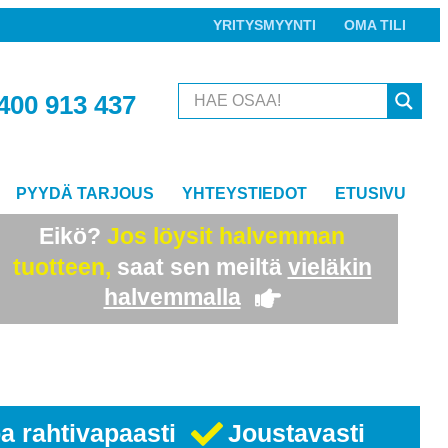
YRITYSMYYNTI
OMA TILI
400 913 437
PYYDÄ TARJOUS
YHTEYSTIEDOT
ETUSIVU
Eikö?
Jos löysit halvemman
tuotteen,
saat sen meiltä
vieläkin
halvemmalla
a rahtivapaasti
Joustavasti