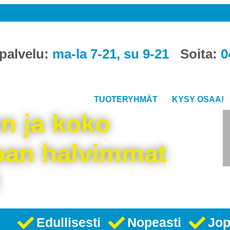
palvelu:
ma-la 7-21, su 9-21
Soita:
0
TUOTERYHMÄT
KYSY OSAA!
 ja koko
an halvimmat
!
Edullisesti
Nopeasti
Jop