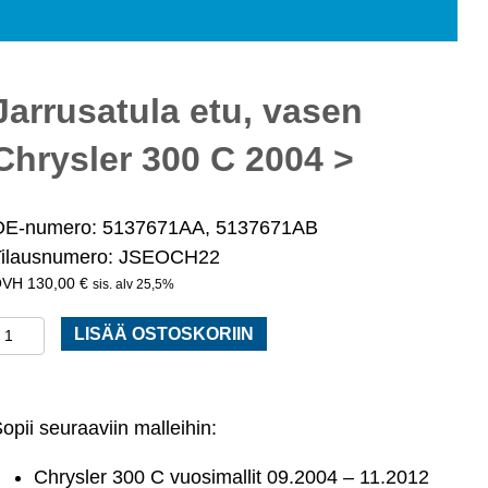
Jarrusatula etu, vasen
Chrysler 300 C 2004 >
OE-numero: 5137671AA, 5137671AB
Tilausnumero: JSEOCH22
130,00
€
sis. alv 25,5%
arrusatula
LISÄÄ OSTOSKORIIN
tu,
vasen
hrysler
opii seuraaviin malleihin:
300
Chrysler 300 C vuosimallit 09.2004 – 11.2012
C