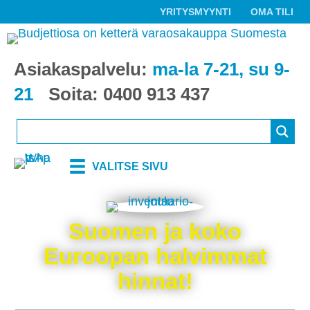
YRITYSMYYNTI
OMA TILI
Asiakaspalvelu:
ma-la 7-21, su 9-
21
Soita:
0400 913 437
VALITSE SIVU
Suomen ja koko
Euroopan halvimmat
hinnat!