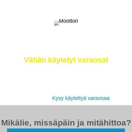
Selätä ilmastonmuutos – meiltä saat
myös
Vähän käytetyt varaosat
Etsimme sinulle moottorit, vaihdelaatikot,
jakovaihteistot, tasauspyörästöt, korin osat ja muut
hyväkuntoiset käytetyt osat. Myös
tehdaskunnostetut!
Kysy käytettyä varaosaa
Mikälie, missäpäin ja mitähittoa?