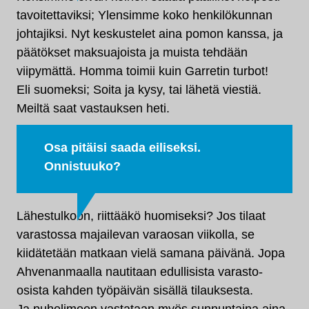
tavoitettaviksi; Ylensimme koko henkilökunnan
johtajiksi. Nyt keskustelet aina pomon kanssa, ja
päätökset maksuajoista ja muista tehdään
viipymättä. Homma toimii kuin Garretin turbot!
Eli suomeksi; Soita ja kysy, tai lähetä viestiä.
Meiltä saat vastauksen heti.
Osa pitäisi saada eiliseksi.
Onnistuuko?
Lähestulkoon, riittääkö huomiseksi? Jos tilaat
varastossa majailevan varaosan viikolla, se
kiidätetään matkaan vielä samana päivänä. Jopa
Ahvenanmaalla nautitaan edullisista varasto-
osista kahden työpäivän sisällä tilauksesta.