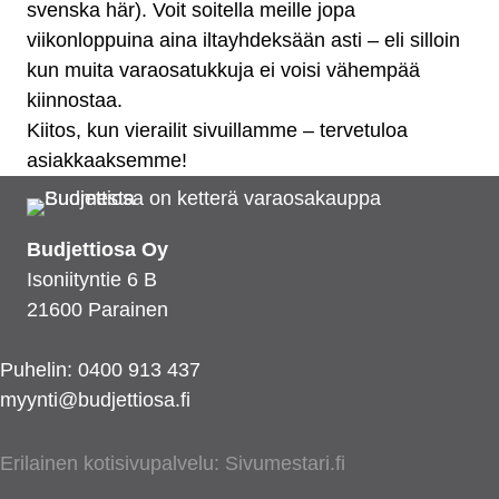
svenska här). Voit soitella meille jopa
viikonloppuina aina iltayhdeksään asti – eli silloin
kun muita varaosatukkuja ei voisi vähempää
kiinnostaa.
Kiitos, kun vierailit sivuillamme – tervetuloa
asiakkaaksemme!
Budjettiosa Oy
Isoniityntie 6 B
21600 Parainen
Puhelin:
0400 913 437
myynti@budjettiosa.fi
Erilainen kotisivupalvelu:
Sivumestari.fi