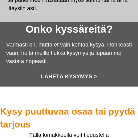
Ja puhelimeen vastataan myös sunnuntaina aina
iltaysiin asti.
Onko kyssäreitä?
Varmasti on, mutta et vain kehtaa kysyä. Rohkeasti
vaan, heitä meille tiukka kysymys ja lupaamme
vastata nopeasti.
LÄHETÄ KYSYMYS >
Kysy puuttuvaa osaa tai pyydä
tarjous
Tällä lomakkeella voit tiedustella