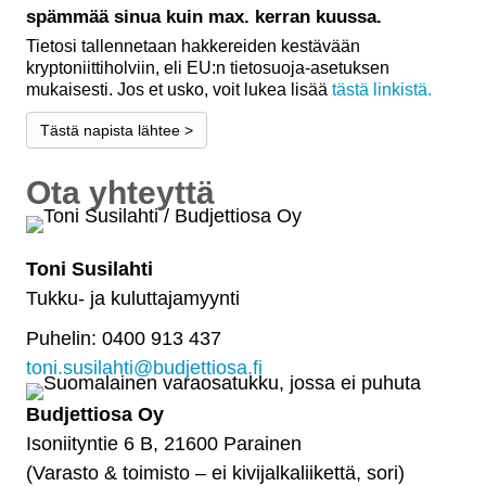
spämmää sinua kuin max. kerran kuussa.
Tietosi tallennetaan hakkereiden kestävään
kryptoniittiholviin, eli EU:n tietosuoja-asetuksen
mukaisesti. Jos et usko, voit lukea lisää
tästä linkistä.
Tästä napista lähtee >
Ota yhteyttä
Toni Susilahti
Tukku- ja kuluttajamyynti
Puhelin: 0400 913 437
toni.susilahti@budjettiosa.fi
Budjettiosa Oy
Isoniityntie 6 B, 21600 Parainen
(Varasto & toimisto
–
ei kivijalkaliikettä, sori)