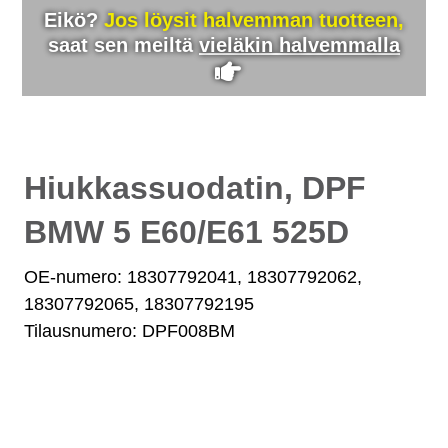
Eikö?
Jos löysit halvemman tuotteen,
saat sen meiltä
vieläkin halvemmalla
Hiukkassuodatin, DPF
BMW 5 E60/E61 525D
OE-numero: 18307792041, 18307792062,
18307792065, 18307792195
Tilausnumero: DPF008BM