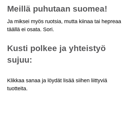
Meillä puhutaan suomea!
Ja miksei myös ruotsia, mutta kiinaa tai hepreaa
täällä ei osata. Sori.
Kusti polkee ja yhteistyö
sujuu:
Klikkaa sanaa ja löydät lisää siihen liittyviä
tuotteita.
Osat myös osamaksulla
- alkaen 10 €/kk!
Maksuaikaa jopa 36 kuukautta.
Valitse maksaessasi "osamaksu".