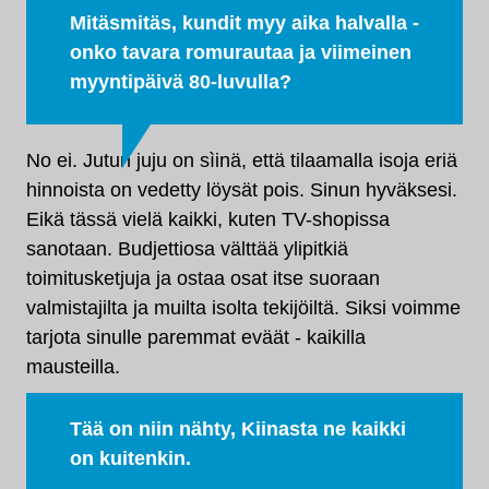
Mitäsmitäs, kundit myy aika halvalla -
onko tavara romurautaa ja viimeinen
myyntipäivä 80-luvulla?
No ei. Jutun juju on sìinä, että tilaamalla isoja eriä
hinnoista on vedetty löysät pois. Sinun hyväksesi.
Eikä tässä vielä kaikki, kuten TV-shopissa
sanotaan. Budjettiosa välttää ylipitkiä
toimitusketjuja ja ostaa osat itse suoraan
valmistajilta ja muilta isolta tekijöiltä. Siksi voimme
tarjota sinulle paremmat eväät - kaikilla
mausteilla.
Tää on niin nähty, Kiinasta ne kaikki
on kuitenkin.