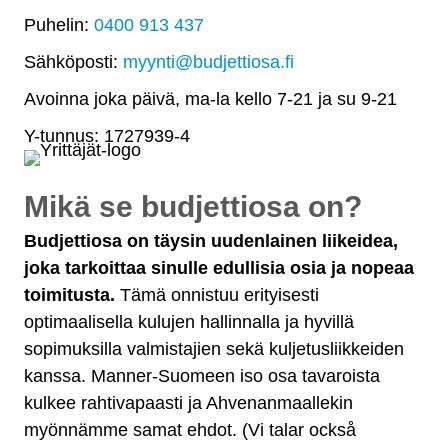
Puhelin:
0400 913 437
Sähköposti:
myynti@budjettiosa.fi
Avoinna joka päivä, ma-la kello 7-21 ja su 9-21
Y-tunnus: 1727939-4
Mikä se budjettiosa on?
Budjettiosa on täysin uudenlainen liikeidea,
joka tarkoittaa sinulle edullisia osia ja nopeaa
toimitusta.
Tämä onnistuu erityisesti
optimaalisella kulujen hallinnalla ja hyvillä
sopimuksilla valmistajien sekä kuljetusliikkeiden
kanssa. Manner-Suomeen iso osa tavaroista
kulkee rahtivapaasti ja Ahvenanmaallekin
myönnämme samat ehdot. (Vi talar också