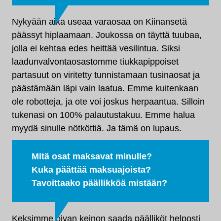
Nykyään aika useaa varaosaa on Kiinansetä
päässyt hiplaamaan. Joukossa on täyttä tuubaa,
jolla ei kehtaa edes heittää vesilintua. Siksi
laadunvalvontaosastomme tiukkapippoiset
partasuut on viritetty tunnistamaan tusinaosat ja
päästämään läpi vain laatua. Emme kuitenkaan
ole robotteja, ja ote voi joskus herpaantua. Silloin
tukenasi on 100% palautustakuu. Emme halua
myydä sinulle nötköttiä. Ja tämä on lupaus.
Mitä osat maksavat minulle?
Kuka päättää maksuajoista?
Tavoittaako päällikköä mistään?
Keksimme oivan keinon saada päälliköt helposti