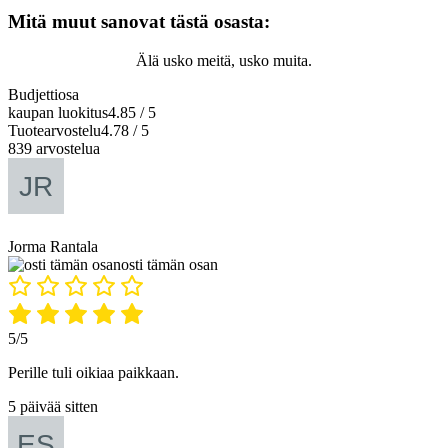
Mitä muut sanovat tästä osasta:
Älä usko meitä, usko muita.
Budjettiosa
kaupan luokitus
4.85 / 5
Tuotearvostelu
4.78 / 5
839 arvostelua
Jorma Rantala
osti tämän osan
5/5
Perille tuli oikiaa paikkaan.
5 päivää sitten