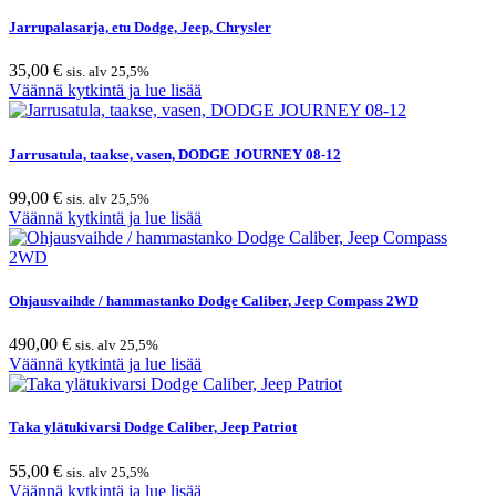
Jarrupalasarja, etu Dodge, Jeep, Chrysler
35,00
€
sis. alv 25,5%
Väännä kytkintä ja lue lisää
Jarrusatula, taakse, vasen, DODGE JOURNEY 08-12
99,00
€
sis. alv 25,5%
Väännä kytkintä ja lue lisää
Ohjausvaihde / hammastanko Dodge Caliber, Jeep Compass 2WD
490,00
€
sis. alv 25,5%
Väännä kytkintä ja lue lisää
Taka ylätukivarsi Dodge Caliber, Jeep Patriot
55,00
€
sis. alv 25,5%
Väännä kytkintä ja lue lisää