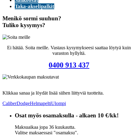
Sähköosat
Taka-akselipalkit
Menikö sormi suuhun?
Tuliko kysymys?
Ei hätää. Soita meille. Vastaus kysymykseesi saattaa löytyä kuin
varaston hyllyltä.
0400 913 437
Klikkaa sanaa ja löydät lisää siihen liittyviä tuotteita.
Caliber
Dodge
Helmapelti
Ulompi
Osat myös osamaksulla - alkaen 10 €/kk!
Maksuaikaa jopa 36 kuukautta.
Valitse maksaessasi "osamaksu".