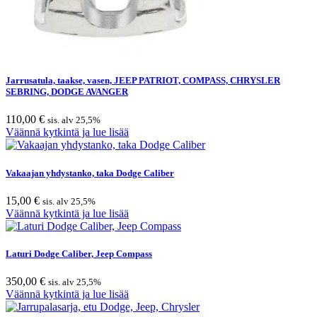
Jarrusatula, taakse, vasen, JEEP PATRIOT, COMPASS, CHRYSLER
SEBRING, DODGE AVANGER
110,00
€
sis. alv 25,5%
Väännä kytkintä ja lue lisää
Vakaajan yhdystanko, taka Dodge Caliber
15,00
€
sis. alv 25,5%
Väännä kytkintä ja lue lisää
Laturi Dodge Caliber, Jeep Compass
350,00
€
sis. alv 25,5%
Väännä kytkintä ja lue lisää