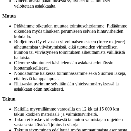
Aiheettomasta palautuksesta syntyneet kustannukset
veloitetaan asiakkaalta.
Muuta
Pidätämme oikeuden muuttaa toimitusehtojamme. Pidätämme
oikeuden myös tilauksen perumiseen selvien hintavirheiden
kohdalla.
Budjettiosa Oy ei vastaa ylivoimaisen esteen (force majeure)
aiheuttamista viivästymisistä, eikä tuotteiden virheellisen
kunnon tai viivästyneen toimituksen aiheuttamista välillisistä
haitoista.
Olemme sitoutuneet käsittelemään asiakastiedot täysin
luottamuksellisesti.
Noudatamme kaikessa toiminnassamme sekä Suomen lakeja,
että hyviä kauppatapoja.
Riita-asiat pyrimme selvittämään yhteisymmärryksessä ja
asiakkaan edun mukaisesti.
Takuu
Kaikilla myymillämme varaosilla on 12 kk tai 15 000 km
takuu koskien materiaali- ja valmistusvirheitä.
Takuu ei koske virheellisestä tai auton valmistajan ohjeiden
vastaisesta käytöstä johtuvia vikoja.
Takuun täyttyminen edellyttää myös ammattimaista asennusta