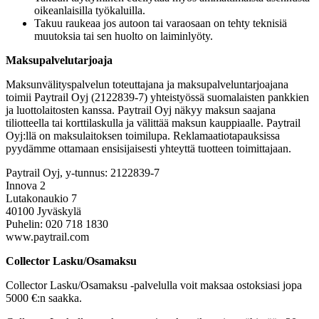
oikeanlaisilla työkaluilla.
Takuu raukeaa jos autoon tai varaosaan on tehty teknisiä
muutoksia tai sen huolto on laiminlyöty.
Maksupalvelutarjoaja
Maksunvälityspalvelun toteuttajana ja maksupalveluntarjoajana
toimii Paytrail Oyj (2122839-7) yhteistyössä suomalaisten pankkien
ja luottolaitosten kanssa. Paytrail Oyj näkyy maksun saajana
tiliotteella tai korttilaskulla ja välittää maksun kauppiaalle. Paytrail
Oyj:llä on maksulaitoksen toimilupa. Reklamaatiotapauksissa
pyydämme ottamaan ensisijaisesti yhteyttä tuotteen toimittajaan.
Paytrail Oyj, y-tunnus: 2122839-7
Innova 2
Lutakonaukio 7
40100 Jyväskylä
Puhelin: 020 718 1830
www.paytrail.com
Collector Lasku/Osamaksu
Collector Lasku/Osamaksu -palvelulla voit maksaa ostoksiasi jopa
5000 €:n saakka.