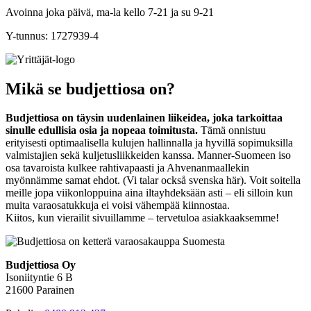
Avoinna joka päivä, ma-la kello 7-21 ja su 9-21
Y-tunnus: 1727939-4
Mikä se budjettiosa on?
Budjettiosa on täysin uudenlainen liikeidea, joka tarkoittaa
sinulle edullisia osia ja nopeaa toimitusta.
Tämä onnistuu
erityisesti optimaalisella kulujen hallinnalla ja hyvillä sopimuksilla
valmistajien sekä kuljetusliikkeiden kanssa. Manner-Suomeen iso
osa tavaroista kulkee rahtivapaasti ja Ahvenanmaallekin
myönnämme samat ehdot. (Vi talar också svenska här). Voit soitella
meille jopa viikonloppuina aina iltayhdeksään asti – eli silloin kun
muita varaosatukkuja ei voisi vähempää kiinnostaa.
Kiitos, kun vierailit sivuillamme – tervetuloa asiakkaaksemme!
Budjettiosa Oy
Isoniityntie 6 B
21600 Parainen