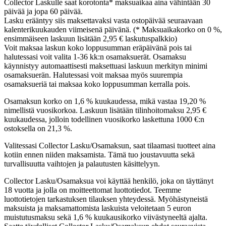
Collector Laskulle saat korotonta* maksuaikaa aina vähintään 30
päivää ja jopa 60 päivää.
Lasku erääntyy siis maksettavaksi vasta ostopäivää seuraavaan
kalenterikuukauden viimeisenä päivänä. (* Maksuaikakorko on 0 %,
ensimmäiseen laskuun lisätään 2,95 € laskutuspalkkio)
Voit maksaa laskun koko loppusumman eräpäivänä pois tai
halutessasi voit valita 1-36 kk:n osamaksuerät. Osamaksu
käynnistyy automaattisesti maksettuasi laskuun merkityn minimi
osamaksuerän. Halutessasi voit maksaa myös suurempia
osamaksueriä tai maksaa koko loppusumman kerralla pois.
Osamaksun korko on 1,6 % kuukaudessa, mikä vastaa 19,20 %
nimellistä vuosikorkoa. Laskuun lisätään tilinhoitomaksu 2,95 €
kuukaudessa, jolloin todellinen vuosikorko laskettuna 1000 €:n
ostoksella on 21,3 %.
Valitessasi Collector Lasku/Osamaksun, saat tilaamasi tuotteet aina
kotiin ennen niiden maksamista. Tämä tuo joustavuutta sekä
turvallisuutta vaihtojen ja palautusten käsittelyyn.
Collector Lasku/Osamaksua voi käyttää henkilö, joka on täyttänyt
18 vuotta ja jolla on moitteettomat luottotiedot. Teemme
luottotietojen tarkastuksen tilauksen yhteydessä. Myöhästyneistä
maksuista ja maksamattomista laskuista veloitetaan 5 euron
muistutusmaksu sekä 1,6 % kuukausikorko viivästyneeltä ajalta.