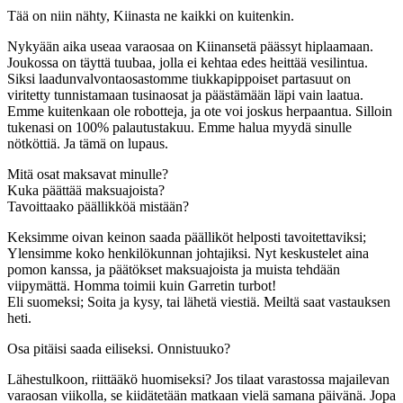
Tää on niin nähty, Kiinasta ne kaikki on kuitenkin.
Nykyään aika useaa varaosaa on Kiinansetä päässyt hiplaamaan.
Joukossa on täyttä tuubaa, jolla ei kehtaa edes heittää vesilintua.
Siksi laadunvalvontaosastomme tiukkapippoiset partasuut on
viritetty tunnistamaan tusinaosat ja päästämään läpi vain laatua.
Emme kuitenkaan ole robotteja, ja ote voi joskus herpaantua. Silloin
tukenasi on 100% palautustakuu. Emme halua myydä sinulle
nötköttiä. Ja tämä on lupaus.
Mitä osat maksavat minulle?
Kuka päättää maksuajoista?
Tavoittaako päällikköä mistään?
Keksimme oivan keinon saada päälliköt helposti tavoitettaviksi;
Ylensimme koko henkilökunnan johtajiksi. Nyt keskustelet aina
pomon kanssa, ja päätökset maksuajoista ja muista tehdään
viipymättä. Homma toimii kuin Garretin turbot!
Eli suomeksi; Soita ja kysy, tai lähetä viestiä. Meiltä saat vastauksen
heti.
Osa pitäisi saada eiliseksi. Onnistuuko?
Lähestulkoon, riittääkö huomiseksi? Jos tilaat varastossa majailevan
varaosan viikolla, se kiidätetään matkaan vielä samana päivänä. Jopa