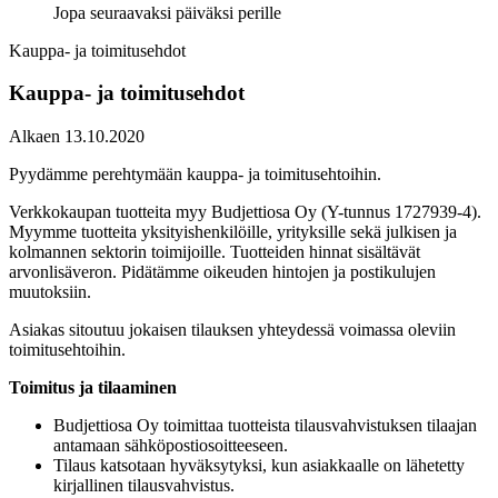
Jopa seuraavaksi päiväksi perille
Kauppa- ja toimitusehdot
Kauppa- ja toimitusehdot
Alkaen 13.10.2020
Pyydämme perehtymään kauppa- ja toimitusehtoihin.
Verkkokaupan tuotteita myy Budjettiosa Oy (Y-tunnus 1727939-4).
Myymme tuotteita yksityishenkilöille, yrityksille sekä julkisen ja
kolmannen sektorin toimijoille. Tuotteiden hinnat sisältävät
arvonlisäveron. Pidätämme oikeuden hintojen ja postikulujen
muutoksiin.
Asiakas sitoutuu jokaisen tilauksen yhteydessä voimassa oleviin
toimitusehtoihin.
Toimitus ja tilaaminen
Budjettiosa Oy toimittaa tuotteista tilausvahvistuksen tilaajan
antamaan sähköpostiosoitteeseen.
Tilaus katsotaan hyväksytyksi, kun asiakkaalle on lähetetty
kirjallinen tilausvahvistus.