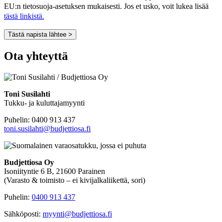
EU:n tietosuoja-asetuksen mukaisesti. Jos et usko, voit lukea lisää
tästä linkistä.
Tästä napista lähtee >
Ota yhteyttä
Toni Susilahti
Tukku- ja kuluttajamyynti
Puhelin: 0400 913 437
toni.susilahti@budjettiosa.fi
Budjettiosa Oy
Isoniityntie 6 B, 21600 Parainen
(Varasto & toimisto
–
ei kivijalkaliikettä, sori)
Puhelin:
0400 913 437
Sähköposti:
myynti@budjettiosa.fi