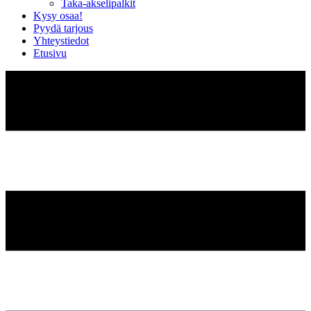
Taka-akselipalkit
Kysy osaa!
Pyydä tarjous
Yhteystiedot
Etusivu