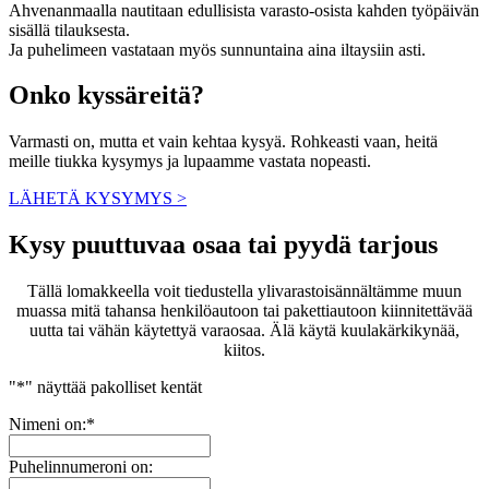
Ahvenanmaalla nautitaan edullisista varasto-osista kahden työpäivän
sisällä tilauksesta.
Ja puhelimeen vastataan myös sunnuntaina aina iltaysiin asti.
Onko kyssäreitä?
Varmasti on, mutta et vain kehtaa kysyä. Rohkeasti vaan, heitä
meille tiukka kysymys ja lupaamme vastata nopeasti.
LÄHETÄ KYSYMYS >
Kysy puuttuvaa osaa tai pyydä tarjous
Tällä lomakkeella voit tiedustella ylivarastoisännältämme muun
muassa mitä tahansa henkilöautoon tai pakettiautoon kiinnitettävää
uutta tai vähän käytettyä varaosaa. Älä käytä kuulakärkikynää,
kiitos.
"
*
" näyttää pakolliset kentät
Nimeni on:
*
Puhelinnumeroni on: