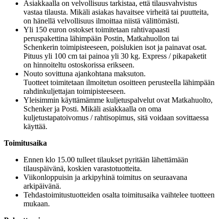
Asiakkaalla on velvollisuus tarkistaa, että tilausvahvistus
vastaa tilausta. Mikäli asiakas havaitsee virheitä tai puutteita,
on hänellä velvollisuus ilmoittaa niistä välittömästi.
Yli 150 euron ostokset toimitetaan rahtivapaasti
peruspakettina lähimpään Postin, Matkahuollon tai
Schenkerin toimipisteeseen, poislukien isot ja painavat osat.
Pituus yli 100 cm tai painoa yli 30 kg. Express / pikapaketit
on hinnoiteltu ostoskorissa erikseen.
Nouto sovittuna ajankohtana maksuton.
Tuotteet toimitetaan ilmoitetun osoitteen perusteella lähimpään
rahdinkuljettajan toimipisteeseen.
Yleisimmin käyttämämme kuljetuspalvelut ovat Matkahuolto,
Schenker ja Posti. Mikäli asiakkaalla on oma
kuljetustapatoivomus / rahtisopimus, sitä voidaan sovittaessa
käyttää.
Toimitusaika
Ennen klo 15.00 tulleet tilaukset pyritään lähettämään
tilauspäivänä, koskien varastotuotteita.
Viikonloppuisin ja arkipyhinä toimitus on seuraavana
arkipäivänä.
Tehdastoimitustuotteiden osalta toimitusaika vaihtelee tuotteen
mukaan.