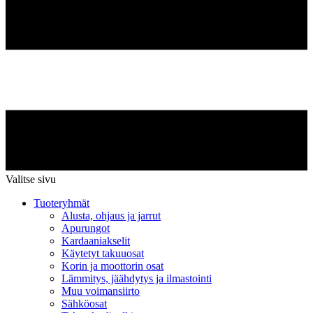
Valitse sivu
Tuoteryhmät
Alusta, ohjaus ja jarrut
Apurungot
Kardaaniakselit
Käytetyt takuuosat
Korin ja moottorin osat
Lämmitys, jäähdytys ja ilmastointi
Muu voimansiirto
Sähköosat