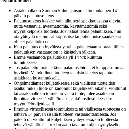
Palauttaminen
Asiakkaalla on Suomen kuluttajansuojalain mukainen 14
päivän palautusoikeus.
Palautusoikeus koskee vain alkuperäispakkauksessa olevia,
uutta vastaavia, avaamattomia, käyttämättömiä sekä
myyntikelpoisia tuotteita. Jos haluat tehdä palautuksen, niin
ota yhteyttä meihin sähköpostitse tai puhelimitse saadaksesi
ohjeet palautukseen.
Kun palautus on hyväksytty, rahat palautetaan suoraan tilillesi
palautuksen vastaanoton ja käsittelyn jälkeen.
Emme vastaanota palautuksia yli 14 vrk kuluttua
toimituksesta.
Jos palautettu tuote ei täytä palautusehtoja, ei kauppasummaa
hyvitetä. Mahdollinen tuotteen takaisin lähetys tapahtuu
asiakkaan kustannuksella.
Ongelmatilanteet kuljetuksessa sekä viallisten tuotteiden
osalta: mikäli tuote on kadonnut kuljetuksen aikana, vioittunut
tai asiakkaalle on toimitettu väärä tuote, tulee asiakkaan
ilmoittaa virheestä välittömästi sähköpostiosoitteeseen:
myynti@budjettiosa.fi
.
Ilmoitus virheellisestä toimituksesta tai viallisesta tuotteesta on
tehtävä 14 päivän sisällä tuotteen vastaanottamisesta. Jos
paketti on vioittunut kuljetuksen yhteydessä, on tuotteesta
tehtävä välittömästi reklamaatio tavaran kuljetusyritykselle.