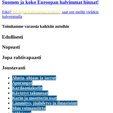
Suomen ja koko Euroopan halvimmat hinnat!
Eikö?
Jos löysit halvemman tuotteen,
saat sen meiltä
vieläkin
halvemmalla
Toimitamme varaosia kaikkiin autoihin
Edullisesti
Nopeasti
Jopa rahtivapaasti
Joustavasti
Alusta, ohjaus ja jarrut
Apurungot
Kardaaniakselit
Käytetyt takuuosat
Korin ja moottorin osat
Lämmitys, jäähdytys ja ilmastointi
Muu voimansiirto