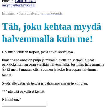
Puhelin:
0400 913 437
myynti@budjettiosa.fi
Erilainen kotisivupalvelu:
Sivumestari.fi
Täh, joku kehtaa myydä
halvemmalla kuin me!
No sitten tehdään tarjous, josta et voi kieltäytyä.
Ilmianna se onneton pulju ja mikäli tuotetta on saatavilla, saat
palkkioksi saman osan vieläkin halvemmalla. Just niin, halvemmalla
👍 Ei meillä muuten olisi Suomen ja koko Euroopan halvimmat
hinnat.
Syötä alle dataa eli tietosi ja palaamme asiaan hyvin pian.
"
*
" näyttää pakolliset kentät
Nimeni on:
*