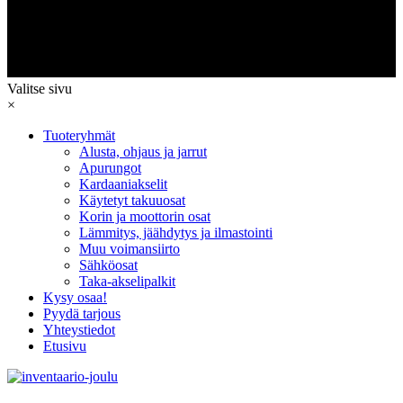
Valitse sivu
×
Tuoteryhmät
Alusta, ohjaus ja jarrut
Apurungot
Kardaaniakselit
Käytetyt takuuosat
Korin ja moottorin osat
Lämmitys, jäähdytys ja ilmastointi
Muu voimansiirto
Sähköosat
Taka-akselipalkit
Kysy osaa!
Pyydä tarjous
Yhteystiedot
Etusivu