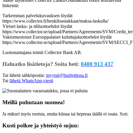
Saatte täydelliset Collector Lasku/Osamaksun ehdot seuraavista
linkeistä:
Tarkemman palvelukuvauksen löydät
https://www.collector.fi/henkiloasiakkaat/maksa-laskulla/
Yleiset lasku- ja tililuottoehdot löydät
https://www.collector.se/upload/Partners/Agreements/SVM/Credit_te
Vakiomuotoiset Eurooppalaiset kuluttajaluottoehdot löydät
https://www.collector.se/upload/Partners/Agreements/SVM/SECCI_F
Luotonantajana toimii Collector Bank AB.
Haluatko lisätietoja? Soita heti:
0400 913 437
Tai lähetä sähköpostia:
myynti@budjettiosa.fi
Tai
lähetä WhatsApp-viesti
Meillä puhutaan suomea!
Ja miksei myös ruotsia, mutta kiinaa tai hepreaa täällä ei osata. Sori.
Kusti polkee ja yhteistyö sujuu: