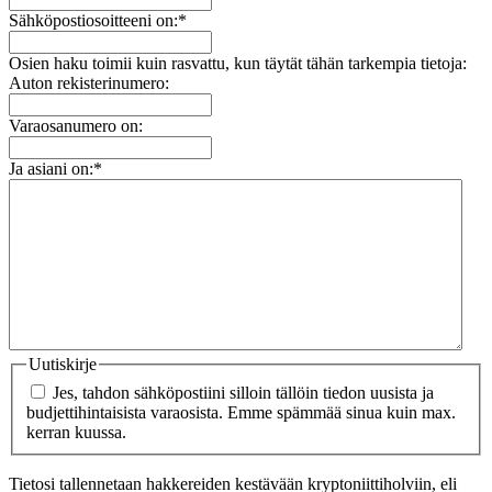
Sähköpostiosoitteeni on:
*
Osien haku toimii kuin rasvattu, kun täytät tähän tarkempia tietoja:
Auton rekisterinumero:
Varaosanumero on:
Ja asiani on:
*
Uutiskirje
Jes, tahdon sähköpostiini silloin tällöin tiedon uusista ja
budjettihintaisista varaosista. Emme spämmää sinua kuin max.
kerran kuussa.
Tietosi tallennetaan hakkereiden kestävään kryptoniittiholviin, eli