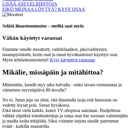
LISÄÄ ASEVELIHINTOJA
EIKÖ MEINAA LÖYTYÄ? KYSY OSAA
Selätä ilmastonmuutos – meiltä saat myös
Vähän käytetyt varaosat
Etsimme sinulle moottorit, vaihdelaatikot, jakovaihteistot,
tasauspyörästöt, korin osat ja muut hyväkuntoiset käytetyt osat.
Myös tehdaskunnostetut!
Kysy käytettyä varaosaa
Mikälie, missäpäin ja mitähittoa?
Mitäsmitäs, kundit myy aika halvalla - onko tavara romurautaa ja
viimeinen myyntipäivä 80-luvulla?
No ei. Jutun juju on sìinä, että tilaamalla isoja eriä hinnoista on
vedetty löysät pois. Sinun hyväksesi.
Eikä tässä vielä kaikki, kuten TV-shopissa sanotaan. Budjettiosa
välttää ylipitkiä toimitusketjuja ja ostaa osat itse suoraan valmistajilta
ja muilta isolta tekijöiltä. Siksi voimme tarjota sinulle paremmat
eväät - kaikilla mausteilla.