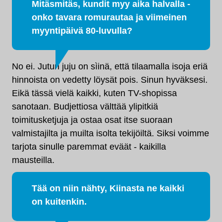
Mitäsmitäs, kundit myy aika halvalla -
onko tavara romurautaa ja viimeinen
myyntipäivä 80-luvulla?
No ei. Jutun juju on sìinä, että tilaamalla isoja eriä
hinnoista on vedetty löysät pois. Sinun hyväksesi.
Eikä tässä vielä kaikki, kuten TV-shopissa
sanotaan. Budjettiosa välttää ylipitkiä
toimitusketjuja ja ostaa osat itse suoraan
valmistajilta ja muilta isolta tekijöiltä. Siksi voimme
tarjota sinulle paremmat eväät - kaikilla
mausteilla.
Tää on niin nähty, Kiinasta ne kaikki
on kuitenkin.