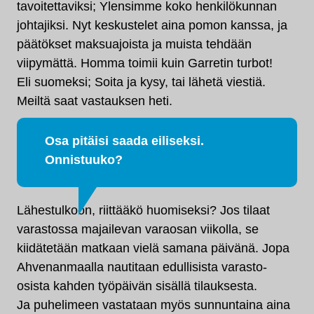
tavoitettaviksi; Ylensimme koko henkilökunnan
johtajiksi. Nyt keskustelet aina pomon kanssa, ja
päätökset maksuajoista ja muista tehdään
viipymättä. Homma toimii kuin Garretin turbot!
Eli suomeksi; Soita ja kysy, tai lähetä viestiä.
Meiltä saat vastauksen heti.
Osa pitäisi saada eiliseksi.
Onnistuuko?
Lähestulkoon, riittääkö huomiseksi? Jos tilaat
varastossa majailevan varaosan viikolla, se
kiidätetään matkaan vielä samana päivänä. Jopa
Ahvenanmaalla nautitaan edullisista varasto-
osista kahden työpäivän sisällä tilauksesta.
Ja puhelimeen vastataan myös sunnuntaina aina