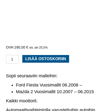
290,00
€
sis. alv 25,5%
Apurunko
LISÄÄ OSTOSKORIIN
/
moottoripalkki
Sopii seuraaviin malleihin:
Ford
Fiesta
Ford Fiesta Vuosimallit 06.2008 –
07-
Mazda 2 Vuosimallit 10.2007 – 06.2015
AUT,
Kaikki moottorit.
Mazda
Automaattivaihteistolla varustettuihin autoihin.