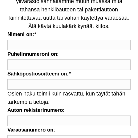
ylivarastoisännältämme muun muassa mitä
tahansa henkilöautoon tai pakettiautoon
kiinnitettävää uutta tai vähän käytettyä varaosaa.
Älä käytä kuulakärkikynää, kiitos.
Nimeni on:
*
Puhelinnumeroni on:
Sähköpostiosoitteeni on:
*
Osien haku toimii kuin rasvattu, kun täytät tähän
tarkempia tietoja:
Auton rekisterinumero:
Varaosanumero on: