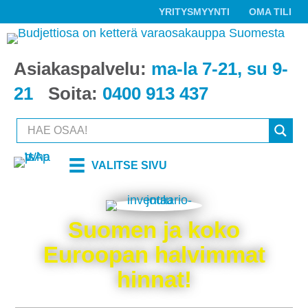
YRITYSMYYNTI
OMA TILI
Asiakaspalvelu:
ma-la 7-21, su 9-
21
Soita:
0400 913 437
VALITSE SIVU
Suomen ja koko
Euroopan halvimmat
hinnat!