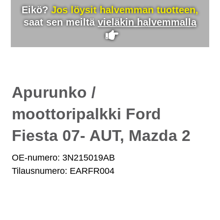
Eikö?
Jos löysit halvemman tuotteen,
saat sen meiltä
vieläkin halvemmalla
Apurunko /
moottoripalkki Ford
Fiesta 07- AUT, Mazda 2
OE-numero: 3N215019AB
Tilausnumero: EARFR004