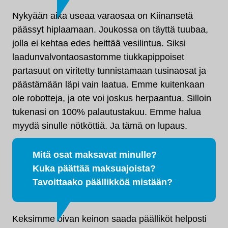
Nykyään aika useaa varaosaa on Kiinansetä
päässyt hiplaamaan. Joukossa on täyttä tuubaa,
jolla ei kehtaa edes heittää vesilintua. Siksi
laadunvalvontaosastomme tiukkapippoiset
partasuut on viritetty tunnistamaan tusinaosat ja
päästämään läpi vain laatua. Emme kuitenkaan
ole robotteja, ja ote voi joskus herpaantua. Silloin
tukenasi on 100% palautustakuu. Emme halua
myydä sinulle nötköttiä. Ja tämä on lupaus.
Mitä osat maksavat minulle?
Kuka päättää maksuajoista?
Tavoittaako päällikköä mistään?
Keksimme oivan keinon saada päälliköt helposti