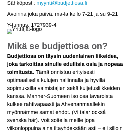
Sähköposti:
myynti@budjettiosa.fi
Avoinna joka päivä, ma-la kello 7-21 ja su 9-21
Y-tunnus: 1727939-4
Mikä se budjettiosa on?
Budjettiosa on täysin uudenlainen liikeidea,
joka tarkoittaa sinulle edullisia osia ja nopeaa
toimitusta.
Tämä onnistuu erityisesti
optimaalisella kulujen hallinnalla ja hyvillä
sopimuksilla valmistajien sekä kuljetusliikkeiden
kanssa. Manner-Suomeen iso osa tavaroista
kulkee rahtivapaasti ja Ahvenanmaallekin
myönnämme samat ehdot. (Vi talar också
svenska här). Voit soitella meille jopa
viikonloppuina aina iltayhdeksään asti – eli silloin