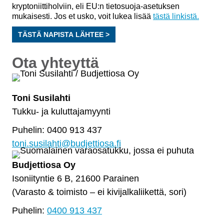
kryptoniittiholviin, eli EU:n tietosuoja-asetuksen
mukaisesti. Jos et usko, voit lukea lisää
tästä linkistä.
TÄSTÄ NAPISTA LÄHTEE >
Ota yhteyttä
Toni Susilahti
Tukku- ja kuluttajamyynti
Puhelin: 0400 913 437
toni.susilahti@budjettiosa.fi
Budjettiosa Oy
Isoniityntie 6 B, 21600 Parainen
(Varasto & toimisto
–
ei kivijalkaliikettä, sori)
Puhelin:
0400 913 437