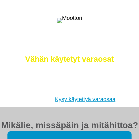
Selätä ilmastonmuutos – meiltä saat
myös
Vähän käytetyt varaosat
Etsimme sinulle moottorit, vaihdelaatikot,
jakovaihteistot, tasauspyörästöt, korin osat ja muut
hyväkuntoiset käytetyt osat. Myös
tehdaskunnostetut!
Kysy käytettyä varaosaa
Mikälie, missäpäin ja mitähittoa?