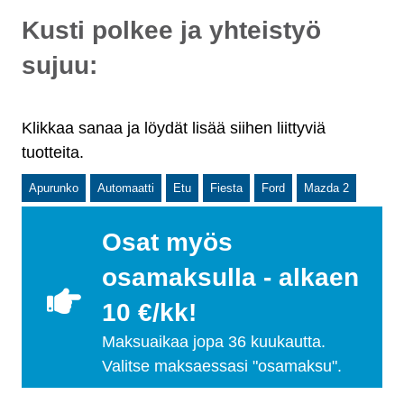
Kusti polkee ja yhteistyö
sujuu:
Klikkaa sanaa ja löydät lisää siihen liittyviä
tuotteita.
Apurunko
Automaatti
Etu
Fiesta
Ford
Mazda 2
Osat myös
osamaksulla - alkaen
10 €/kk!
Maksuaikaa jopa 36 kuukautta.
Valitse maksaessasi "osamaksu".