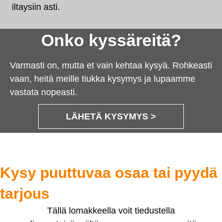
iltaysiin asti.
Onko kyssäreitä?
Varmasti on, mutta et vain kehtaa kysyä. Rohkeasti
vaan, heitä meille tiukka kysymys ja lupaamme
vastata nopeasti.
LÄHETÄ KYSYMYS >
Kysy puuttuvaa osaa tai pyydä
tarjous
Tällä lomakkeella voit tiedustella