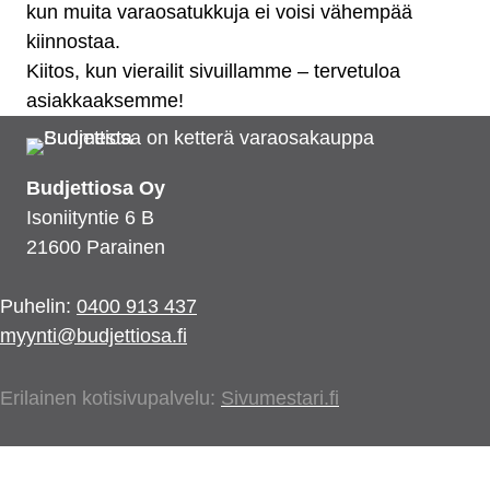
kun muita varaosatukkuja ei voisi vähempää
kiinnostaa.
Kiitos, kun vierailit sivuillamme – tervetuloa
asiakkaaksemme!
Budjettiosa Oy
Isoniityntie 6 B
21600 Parainen
Puhelin:
0400 913 437
myynti@budjettiosa.fi
Erilainen kotisivupalvelu:
Sivumestari.fi