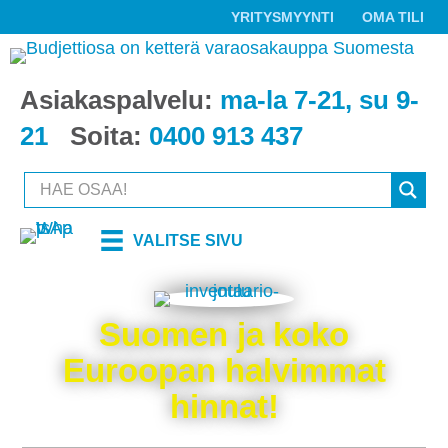
YRITYSMYYNTI
OMA TILI
Asiakaspalvelu:
ma-la 7-21, su 9-
21
Soita:
0400 913 437
VALITSE SIVU
Suomen ja koko
Euroopan halvimmat
hinnat!