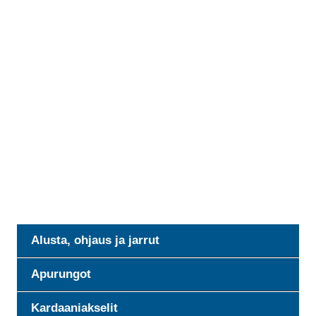
Alusta, ohjaus ja jarrut
Apurungot
Kardaaniakselit