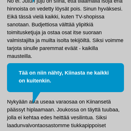
No ei. Jutun juju on sìinä, että tilaamalla isoja eriä
hinnoista on vedetty löysät pois. Sinun hyväksesi.
Eikä tässä vielä kaikki, kuten TV-shopissa
sanotaan. Budjettiosa välttää ylipitkiä
toimitusketjuja ja ostaa osat itse suoraan
valmistajilta ja muilta isolta tekijöiltä. Siksi voimme
tarjota sinulle paremmat eväät - kaikilla
mausteilla.
Tää on niin nähty, Kiinasta ne kaikki
on kuitenkin.
Nykyään aika useaa varaosaa on Kiinansetä
päässyt hiplaamaan. Joukossa on täyttä tuubaa,
jolla ei kehtaa edes heittää vesilintua. Siksi
laadunvalvontaosastomme tiukkapippoiset