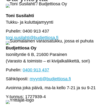
Toni Susilahti
Tukku- ja kuluttajamyynti
Puhelin: 0400 913 437
toni.susilahti@budjettiosa.fi
Budjettiosa Oy
Isoniityntie 6 B, 21600 Parainen
(Varasto & toimisto
–
ei kivijalkaliikettä, sori)
Puhelin:
0400 913 437
Sähköposti:
myynti@budjettiosa.fi
Avoinna joka päivä, ma-la kello 7-21 ja su 9-21
Y-tunnus: 1727939-4