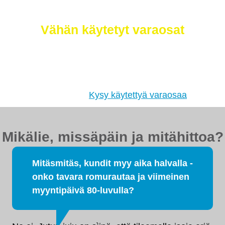
myös
Vähän käytetyt varaosat
Etsimme sinulle moottorit, vaihdelaatikot,
jakovaihteistot, tasauspyörästöt, korin osat ja muut
hyväkuntoiset käytetyt osat. Myös
tehdaskunnostetut!
Kysy käytettyä varaosaa
Mikälie, missäpäin ja mitähittoa?
Mitäsmitäs, kundit myy aika halvalla -
onko tavara romurautaa ja viimeinen
myyntipäivä 80-luvulla?