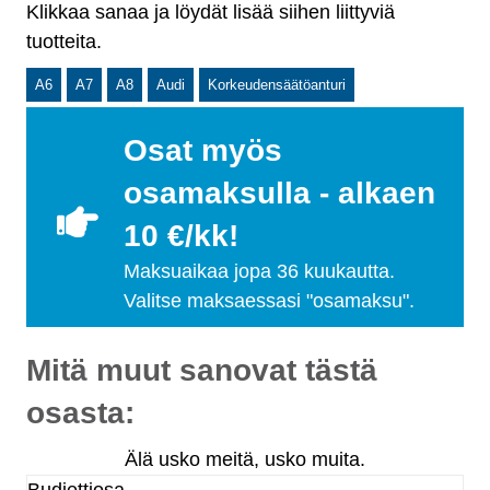
Klikkaa sanaa ja löydät lisää siihen liittyviä
tuotteita.
A6
A7
A8
Audi
Korkeudensäätöanturi
Osat myös
osamaksulla - alkaen
10 €/kk!
Maksuaikaa jopa 36 kuukautta.
Valitse maksaessasi "osamaksu".
Mitä muut sanovat tästä
osasta:
Älä usko meitä, usko muita.
Budjettiosa