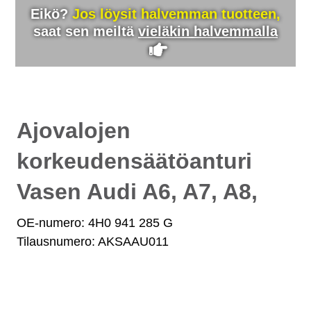
Eikö?
Jos löysit halvemman tuotteen,
saat sen meiltä
vieläkin halvemmalla
Ajovalojen
korkeudensäätöanturi
Vasen Audi A6, A7, A8,
OE-numero: 4H0 941 285 G
Tilausnumero: AKSAAU011