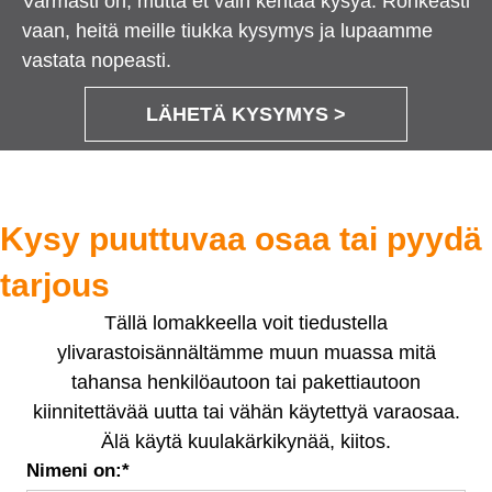
Varmasti on, mutta et vain kehtaa kysyä. Rohkeasti
vaan, heitä meille tiukka kysymys ja lupaamme
vastata nopeasti.
LÄHETÄ KYSYMYS >
Kysy puuttuvaa osaa tai pyydä
tarjous
Tällä lomakkeella voit tiedustella
ylivarastoisännältämme muun muassa mitä
tahansa henkilöautoon tai pakettiautoon
kiinnitettävää uutta tai vähän käytettyä varaosaa.
Älä käytä kuulakärkikynää, kiitos.
Nimeni on:
*