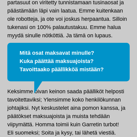
partasuut on viritetty tunnistamaan tusinaosat ja
päästämään läpi vain laatua. Emme kuitenkaan
ole robotteja, ja ote voi joskus herpaantua. Silloin
tukenasi on 100% palautustakuu. Emme halua
myydä sinulle nötköttiä. Ja tämä on lupaus.
Mitä osat maksavat minulle?
Kuka päättää maksuajoista?
Tavoittaako päällikköä mistään?
Keksimme oivan keinon saada päälliköt helposti
tavoitettaviksi; Ylensimme koko henkilökunnan
johtajiksi. Nyt keskustelet aina pomon kanssa, ja
päätökset maksuajoista ja muista tehdään
viipymättä. Homma toimii kuin Garretin turbot!
Eli suomeksi; Soita ja kysy, tai lähetä viestiä.