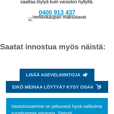
saattaa löytyä kuin varaston hyllyltä.
0400 913 437
Saatat innostua myös näistä:
LISÄÄ ASEVELIHINTOJA
EIKÖ MEINAA LÖYTYÄ? KYSY OSAA
Varastossamme on jatkuvasti hyvä valikoima
suosituimpia varaosia. Tietysti