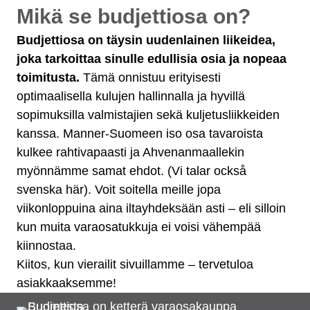
Mikä se budjettiosa on?
Budjettiosa on täysin uudenlainen liikeidea,
joka tarkoittaa sinulle edullisia osia ja nopeaa
toimitusta.
Tämä onnistuu erityisesti
optimaalisella kulujen hallinnalla ja hyvillä
sopimuksilla valmistajien sekä kuljetusliikkeiden
kanssa. Manner-Suomeen iso osa tavaroista
kulkee rahtivapaasti ja Ahvenanmaallekin
myönnämme samat ehdot. (Vi talar också
svenska här). Voit soitella meille jopa
viikonloppuina aina iltayhdeksään asti – eli silloin
kun muita varaosatukkuja ei voisi vähempää
kiinnostaa.
Kiitos, kun vierailit sivuillamme – tervetuloa
asiakkaaksemme!