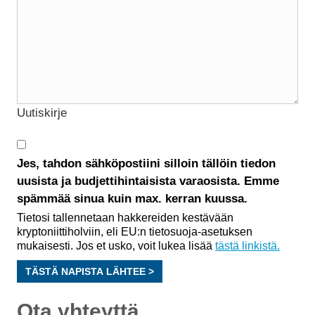
Uutiskirje
Jes, tahdon sähköpostiini silloin tällöin tiedon
uusista ja budjettihintaisista varaosista. Emme
spämmää sinua kuin max. kerran kuussa.
Tietosi tallennetaan hakkereiden kestävään
kryptoniittiholviin, eli EU:n tietosuoja-asetuksen
mukaisesti. Jos et usko, voit lukea lisää
tästä linkistä.
TÄSTÄ NAPISTA LÄHTEE >
Ota yhteyttä