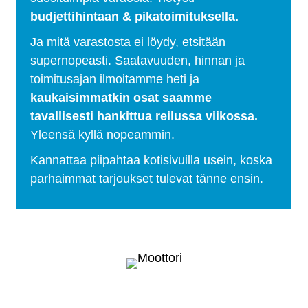
budjettihintaan & pikatoimituksella.
Ja mitä varastosta ei löydy, etsitään
supernopeasti. Saatavuuden, hinnan ja
toimitusajan ilmoitamme heti ja
kaukaisimmatkin osat saamme
tavallisesti hankittua reilussa viikossa.
Yleensä kyllä nopeammin.
Kannattaa piipahtaa kotisivuilla usein, koska
parhaimmat tarjoukset tulevat tänne ensin.
Selätä ilmastonmuutos – meiltä saat