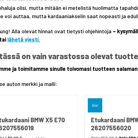
haluja olisi, mutta mitään ei metelistä huolimatta tapahdu.
 voi auttaa, mutta kardaaniakselin saat nopeasti ja edullis
ung! Alla olevat hinnat ovat tietysti ohjehintoja
– kysymäll
tai
lähetä viesti.
tässä on vain varastossa olevat tuott
mme ja toimitamme sinulle toivomasi tuotteen salamann
tse auton merkki ja malli:
Ale!
tukardaani BMW X5 E70
Etukardaani BM
6207556019
26207556020
Alkuperäi