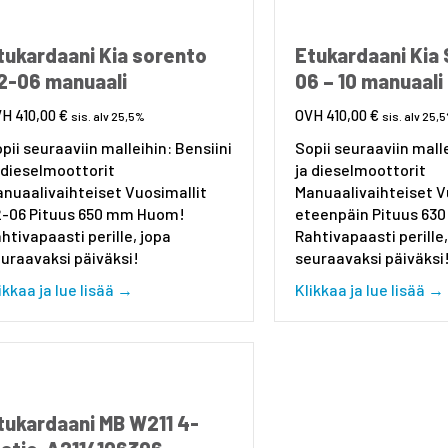
tukardaani Kia sorento
Etukardaani Kia
2-06 manuaali
06 – 10 manuaali
410,00
€
410,00
€
sis. alv 25,5%
sis. alv 25,
pii seuraaviin malleihin: Bensiini
Sopii seuraaviin malle
 dieselmoottorit
ja dieselmoottorit
nuaalivaihteiset Vuosimallit
Manuaalivaihteiset V
2-06 Pituus 650 mm Huom!
eteenpäin Pituus 63
htivapaasti perille, jopa
Rahtivapaasti perille,
uraavaksi päiväksi!
seuraavaksi päiväksi
about Etukardaani Kia sorento 02-06 manua
ikkaa ja lue lisää →
Klikkaa ja lue lisää →
tukardaani MB W211 4-