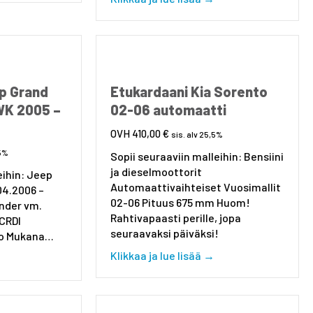
p Grand
Etukardaani Kia Sorento
WK 2005 –
02-06 automaatti
410,00
€
sis. alv 25,5%
,5%
Sopii seuraaviin malleihin: Bensiini
ja dieselmoottorit
eihin: Jeep
Automaattivaihteiset Vuosimallit
04.2006 –
02-06 Pituus 675 mm Huom!
nder vm.
Rahtivapaasti perille, jopa
 CRDI
seuraavaksi päiväksi!
to Mukana…
, WG 1994 -2008
about Etukardaani 
Klikkaa ja lue lisää →
about Etukardaani Jeep Grand Cherokee WH / WK 2005 – 2010