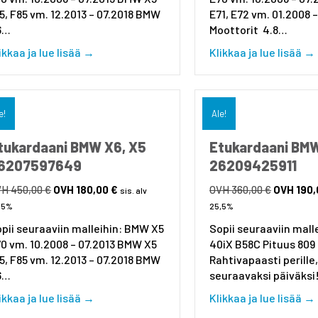
5, F85 vm. 12.2013 – 07.2018 BMW
E71, E72 vm. 01.2008 
6…
Moottorit 4.8…
about Etukardaani BMW X5, X6 vm. 2008 – 2
ikkaa ja lue lisää →
Klikkaa ja lue lisää →
e!
Ale!
tukardaani BMW X6, X5
Etukardaani BM
6207597649
26209425911
Alkuperäinen
Nykyinen
Alkuperäi
450,00
€
180,00
€
360,00
€
190
sis. alv
hinta
hinta
hinta
,5%
25,5%
oli:
on:
oli:
pii seuraaviin malleihin: BMW X5
Sopii seuraaviin malle
450,00 €.
180,00 €.
360,00 €.
0 vm. 10.2008 – 07.2013 BMW X5
40iX B58C Pituus 80
5, F85 vm. 12.2013 – 07.2018 BMW
Rahtivapaasti perille,
6…
seuraavaksi päiväks
about Etukardaani BMW X6, X5 26207597649
ikkaa ja lue lisää →
Klikkaa ja lue lisää →