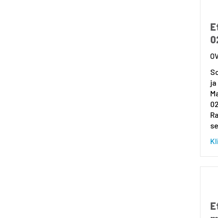
E
0
So
ja
Ma
0
Ra
se
Kl
E