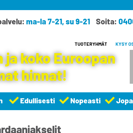
alvelu:
ma-la 7-21, su 9-21
Soita:
040
TUOTERYHMÄT
KYSY O
 ja koko Euroopan
at hinnat!
n
Edullisesti
Nopeasti
Jopa
rdaaniakselit