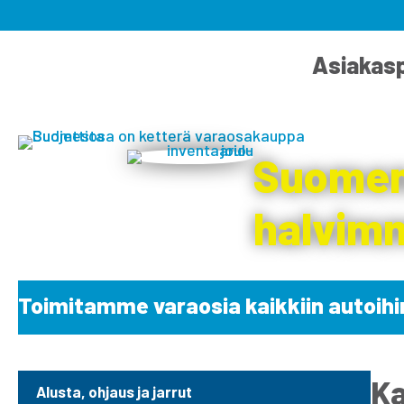
Asiakasp
Suomen
halvimm
Toimitamme varaosia kaikkiin autoihi
Ka
Alusta, ohjaus ja jarrut