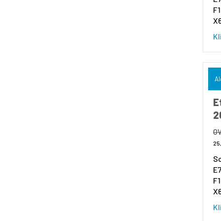
F1
X
Kl
Al
E
2
25
So
E7
F1
X
Kl