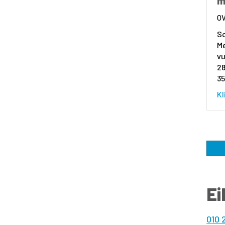
m
So
M
vu
28
3
Kl
Ei
010 