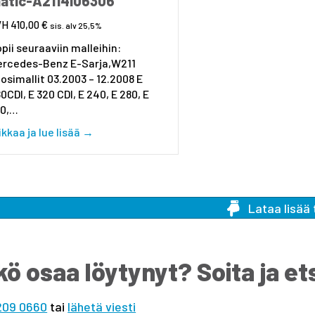
atic-A2114106306
410,00
€
sis. alv 25,5%
pii seuraaviin malleihin:
ercedes-Benz E-Sarja,W211
osimallit 03.2003 – 12.2008 E
0CDI, E 320 CDI, E 240, E 280, E
50,…
about Etukardaani MB W211 4-matic-A21141
ikkaa ja lue lisää →
Lataa lisää 
kö osaa löytynyt? Soita ja e
209 0660
tai
lähetä viesti