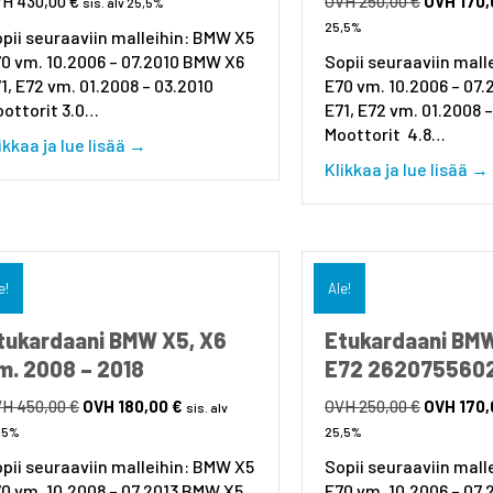
430,00
€
250,00
€
170
sis. alv 25,5%
hinta
25,5%
pii seuraaviin malleihin: BMW X5
oli:
0 vm. 10.2006 – 07.2010 BMW X6
Sopii seuraaviin mall
250,00 €.
1, E72 vm. 01.2008 – 03.2010
E70 vm. 10.2006 – 07
ottorit 3.0…
E71, E72 vm. 01.2008 
Moottorit 4.8…
about Etukardaani BMW X5 E70 26207556019
ikkaa ja lue lisää →
Klikkaa ja lue lisää →
e!
Ale!
tukardaani BMW X5, X6
Etukardaani BMW
m. 2008 – 2018
E72 262075560
Alkuperäinen
Nykyinen
Alkuperäi
450,00
€
180,00
€
250,00
€
170
sis. alv
hinta
hinta
hinta
,5%
25,5%
oli:
on:
oli:
pii seuraaviin malleihin: BMW X5
Sopii seuraaviin mall
450,00 €.
180,00 €.
250,00 €.
0 vm. 10.2008 – 07.2013 BMW X5
E70 vm. 10.2006 – 07