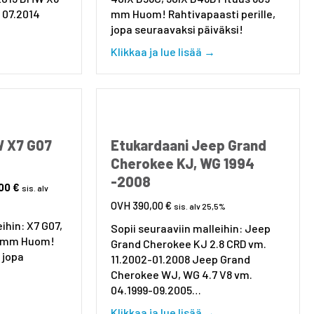
– 07.2014
mm Huom! Rahtivapaasti perille,
jopa seuraavaksi päiväksi!
018
about Etukardaani BMW X6 E71, E72 26207556020
about Etukardaani
Klikkaa ja lue lisää →
W X7 G07
Etukardaani Jeep Grand
Cherokee KJ, WG 1994
-2008
nen
Nykyinen
,00
€
sis. alv
hinta
390,00
€
sis. alv 25,5%
on:
ihin: X7 G07,
Sopii seuraaviin malleihin: Jeep
190,00 €.
9 mm Huom!
Grand Cherokee KJ 2.8 CRD vm.
 jopa
11.2002-01.2008 Jeep Grand
i!
Cherokee WJ, WG 4.7 V8 vm.
04.1999-09.2005…
about Etukardaani BMW X7 G07 26209425911
about Etukardaani 
Klikkaa ja lue lisää →