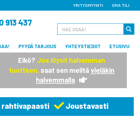
YRITYSMYYNTI
OMA TILI
0 913 437
SAA!
PYYDÄ TARJOUS
YHTEYSTIEDOT
ETUSIVU
Eikö?
Jos löysit halvemman
tuotteen,
saat sen meiltä
vieläkin
halvemmalla
 rahtivapaasti
Joustavasti