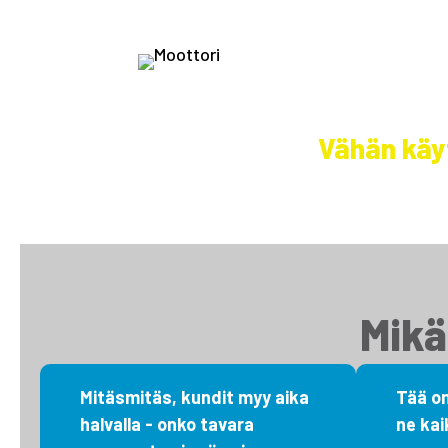
Selätä ilm
Vähän käy
Mikä
Mitäsmitäs, kundit myy aika
Tää on
halvalla - onko tavara
ne kai