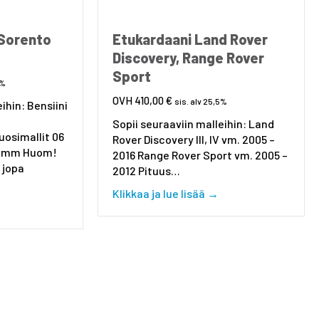
 Sorento
Etukardaani Land Rover
Discovery, Range Rover
Sport
5%
410,00
€
sis. alv 25,5%
ihin: Bensiini
Sopii seuraaviin malleihin: Land
uosimallit 06
Rover Discovery III, IV vm. 2005 –
0 mm Huom!
2016 Range Rover Sport vm. 2005 –
 jopa
2012 Pituus…
!
about Etukardaani 
Klikkaa ja lue lisää →
ali
about Etukardaani Kia Sorento 06 – 10 manuaali