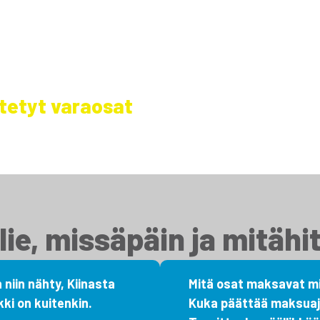
astonmuutos – meiltä saat myös
E
j
tetyt varaosat
h
t
lie, missäpäin ja mitähi
 niin nähty, Kiinasta
Mitä osat maksavat mi
kki on kuitenkin.
Kuka päättää maksuaj