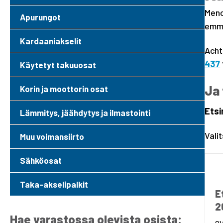
Meno
Apurungot
emme
Kardaaniakselit
Acht
437
Käytetyt takuuosat
Ja 
Korin ja moottorin osat
Etsi
Lämmitys, jäähdytys ja ilmastointi
Vali
Muu voimansiirto
Sähköosat
Taka-akselipalkit
E
2
Hae varastossa olevista osista: