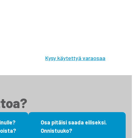
tsimme sinulle moottorit, vaihdelaatikot,
akovaihteistot, tasauspyörästöt, korin osat ja muut
yväkuntoiset käytetyt osat. Myös
ehdaskunnostetut!
Kysy käytettyä varaosaa
ttoa?
nulle?
Osa pitäisi saada eiliseksi.
oista?
Onnistuuko?