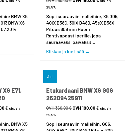
,00
€
360,00
€
190,00
€
sis. alv
sis. alv
hinta
hinta
hinta
25,5%
on:
oli:
on:
eihin: BMW X5
Sopii seuraaviin malleihin:, X5 G05,
170,00 €.
360,00 €.
190,00 €.
.2013 BMW X6
40iX B58C, 30iX B48D, 45eX B58X
– 07.2014
Pituus 809 mm Huom!
Rahtivapaasti perille, jopa
seuraavaksi päiväksi!…
about Etukardaani BMW X5 E70 26207556020
about Etukardaani
Klikkaa ja lue lisää →
Ale!
 X6 E71,
Etukardaani BMW X6 G06
20
26209425911
nen
Nykyinen
Alkuperäinen
Nykyinen
,00
€
360,00
€
190,00
€
sis. alv
sis. alv
hinta
hinta
hinta
25,5%
on:
oli:
on:
eihin: BMW X5
Sopii seuraaviin malleihin: G06,
170,00 €.
360,00 €.
190,00 €.
.2013 BMW X6
40iX B58C, 30iX B48D Pituus 809