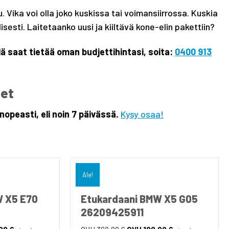
 Vika voi olla joko kuskissa tai voimansiirrossa. Kuskia
esti. Laitetaanko uusi ja kiiltävä kone-elin pakettiin?
ä saat tietää oman budjettihintasi, soita:
0400 913
eet
opeasti, eli noin 7 päivässä.
Kysy osaa!
Ale!
W X5 E70
Etukardaani BMW X5 G05
26209425911
nen
Nykyinen
Alkuperäinen
Nykyinen