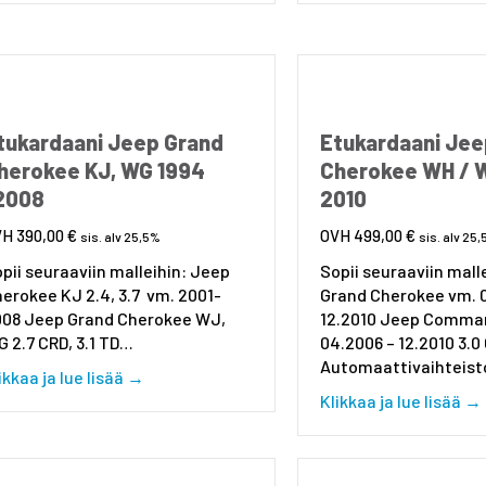
tukardaani Jeep Grand
Etukardaani Jee
herokee KJ, WG 1994
Cherokee WH / 
2008
2010
390,00
€
499,00
€
sis. alv 25,5%
sis. alv 25
pii seuraaviin malleihin: Jeep
Sopii seuraaviin mall
erokee KJ 2.4, 3.7 vm. 2001-
Grand Cherokee vm. 
008 Jeep Grand Cherokee WJ,
12.2010 Jeep Comma
 2.7 CRD, 3.1 TD…
04.2006 – 12.2010 3.0
Automaattivaihteis
about Etukardaani Jeep Grand Cherokee KJ
ikkaa ja lue lisää →
Klikkaa ja lue lisää →