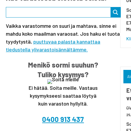
So
E7
E7
Vaikka varastomme on suuri ja mahtava, sinne ei
Mo
mahdu koko maailman varaosat. Jos haku ei tuota
Kl
tyydytystä,
puuttuvaa palasta kannattaa
tiedustella ylivarastoisännältämme.
Menikö sormi suuhun?
Tuliko kysymys?
Al
Ei hätää. Soita meille. Vastaus
E
kysymykseesi saattaa löytyä
v
kuin varaston hyllyltä.
25
0400 913 437
So
E7