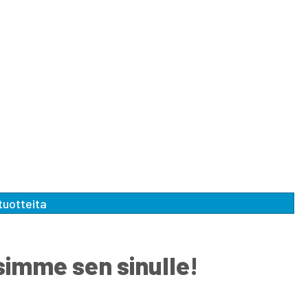
06306
tuotteita
tsimme sen sinulle!