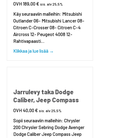
189,00
€
sis. alv 25,5%
Käy seuraaviin malleihin: Mitsubishi
Outlander 06- Mitsubishi Lancer 08-
Citroen C-Crosser 08- Citroen C-4
Aircross 12- Peugeot 4008 12-
Rahtivapaasti…
about Apurunko / moottoripalkki: Mitsubish
Klikkaa ja lue lisää →
Jarrulevy taka Dodge
Caliber, Jeep Compass
40,00
€
sis. alv 25,5%
Sopii seuraaviin malleihin: Chrysler
200 Chrysler Sebring Dodge Avenger
Dodge Caliber Jeep Compass Jeep