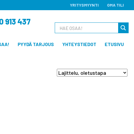
YRITYSMYYNTI
OMA TILI
0 913 437
SAA!
PYYDÄ TARJOUS
YHTEYSTIEDOT
ETUSIVU