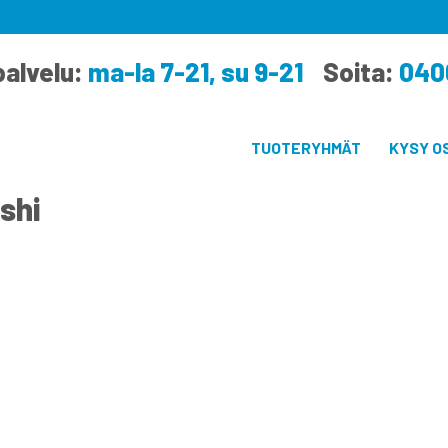
alvelu:
ma-la 7-21, su 9-21
Soita:
040
TUOTERYHMÄT
KYSY O
shi