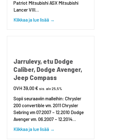
Patriot Mitsubishi ASX Mitsubishi
Lancer VIII…
about Jarrulevy taka Dodge Caliber, Jeep
Klikkaa ja lue lisää →
Jarrulevy, etu Dodge
Caliber, Dodge Avenger,
Jeep Compass
39,00
€
sis. alv 25,5%
Sopii seuraaviin malleihin: Chrysler
200 convertible vm. 2011 Chrysler
Sebring vm 07.2007 – 12.2010 Dodge
Avenger vm. 06.2007 – 12.2014…
about Jarrulevy, etu Dodge Caliber, Dodg
Klikkaa ja lue lisää →