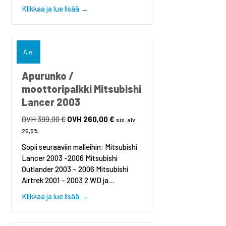
about Alatukivarsi Mitsubishi Outlander I 
Klikkaa ja lue lisää →
Ale!
Apurunko /
moottoripalkki Mitsubishi
Lancer 2003
Alkuperäinen
Nykyinen
399,00
€
260,00
€
sis. alv
hinta
hinta
25,5%
oli:
on:
Sopii seuraaviin malleihin: Mitsubishi
399,00 €.
260,00 €.
Lancer 2003 -2006 Mitsubishi
Outlander 2003 – 2006 Mitsubishi
Airtrek 2001 – 2003 2 WD ja…
about Apurunko / moottoripalkki Mitsubish
Klikkaa ja lue lisää →