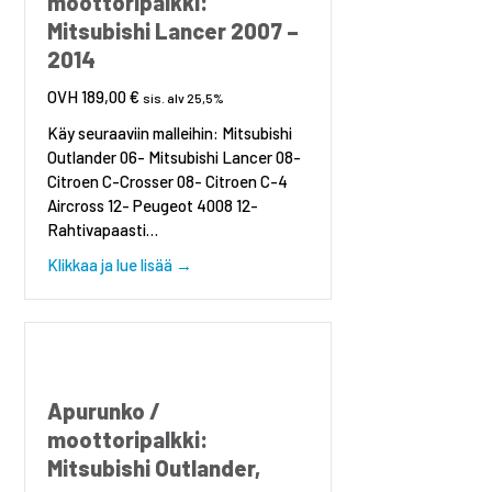
moottoripalkki:
Mitsubishi Lancer 2007 –
2014
189,00
€
sis. alv 25,5%
Käy seuraaviin malleihin: Mitsubishi
Outlander 06- Mitsubishi Lancer 08-
Citroen C-Crosser 08- Citroen C-4
Aircross 12- Peugeot 4008 12-
Rahtivapaasti…
about Apurunko / moottoripalkki: Mitsubish
Klikkaa ja lue lisää →
Apurunko /
moottoripalkki:
Mitsubishi Outlander,