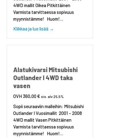
4WD mallit Oikea Pitkittäinen
Varmista tarvittaessa sopivuus
myynnistämme! Huom!…
about Alatukivarsi Mitsubishi Outlander I 
Klikkaa ja lue lisää →
Alatukivarsi Mitsubishi
Outlander I 4WD taka
vasen
360,00
€
sis. alv 25,5%
Sopii seuraaviin malleihin: Mitsubishi
Outlander I Vuosimallit 2001 – 2008
4WD mallit Vasen Pitkittäinen
Varmista tarvittaessa sopivuus
myynnistämme! Huom!…