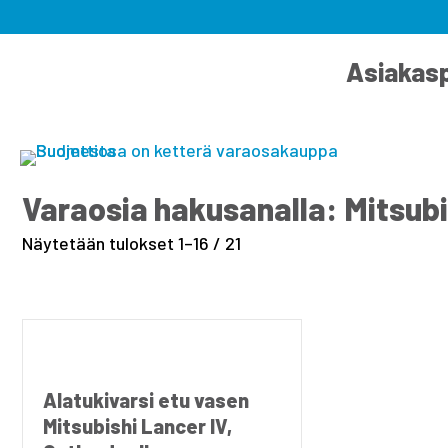
Asiakasp
Varaosia hakusanalla: Mitsubi
Näytetään tulokset 1–16 / 21
Alatukivarsi etu vasen
Mitsubishi Lancer IV,