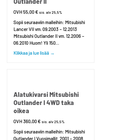
Outlander II
55,00
€
sis. alv 25,5%
Sopii seuraaviin malleihin: Mitsubishi
Lancer VII vm. 09.2003 – 12.2013
Mitsubishi Outlander II vm. 12.2006 –
06.2010 Huom! Yli 150…
about Alatukivarsi etu vasen Mitsubishi Lan
Klikkaa ja lue lisää →
Alatukivarsi Mitsubishi
Outlander I 4WD taka
oikea
360,00
€
sis. alv 25,5%
Sopii seuraaviin malleihin: Mitsubishi
Outlander I Vuosimallit 2001 – 2008