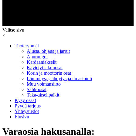
Valitse sivu
×
Tuoteryhmät
Alusta, ohjaus ja jarrut
Apurungot
Kardaaniakselit
Käytetyt takuuosat
Korin ja moottorin osat
Lämmitys, jäähdytys ja ilmastointi
Muu voimansiirto
Sähköosat
Taka-akselipalkit
Kysy osaa!
Pyydä tarjous
Yhteystiedot
Etusivu
Varaosia hakusanalla: