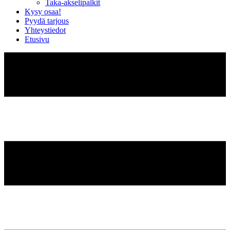
Taka-akselipalkit
Kysy osaa!
Pyydä tarjous
Yhteystiedot
Etusivu