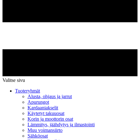
Valitse sivu
Tuoteryhmät
Alusta, ohjaus ja jarrut
Apurungot
Kardaaniakselit
Käytetyt takuuosat
Korin ja moottorin osat
Lämmitys, jäähdytys ja ilmastointi
Muu voimansiirto
Sähköosat