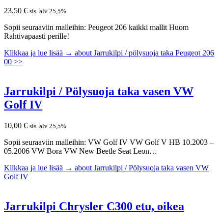
23,50
€
sis. alv 25,5%
Sopii seuraaviin malleihin: Peugeot 206 kaikki mallit Huom
Rahtivapaasti perille!
Klikkaa ja lue lisää →
about Jarrukilpi / pölysuoja taka Peugeot 206
00 >>
Jarrukilpi / Pölysuoja taka vasen VW
Golf IV
10,00
€
sis. alv 25,5%
Sopii seuraaviin malleihin: VW Golf IV VW Golf V HB 10.2003 –
05.2006 VW Bora VW New Beetle Seat Leon…
Klikkaa ja lue lisää →
about Jarrukilpi / Pölysuoja taka vasen VW
Golf IV
Jarrukilpi Chrysler C300 etu, oikea