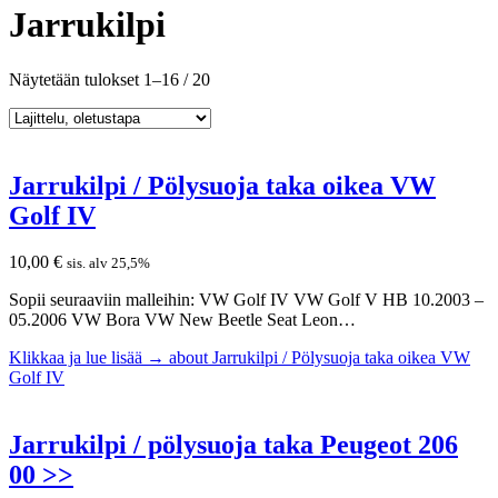
Jarrukilpi
Näytetään tulokset 1–16 / 20
Jarrukilpi / Pölysuoja taka oikea VW
Golf IV
10,00
€
sis. alv 25,5%
Sopii seuraaviin malleihin: VW Golf IV VW Golf V HB 10.2003 –
05.2006 VW Bora VW New Beetle Seat Leon…
Klikkaa ja lue lisää →
about Jarrukilpi / Pölysuoja taka oikea VW
Golf IV
Jarrukilpi / pölysuoja taka Peugeot 206
00 >>