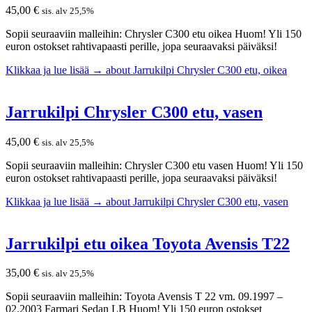
45,00
€
sis. alv 25,5%
Sopii seuraaviin malleihin: Chrysler C300 etu oikea Huom! Yli 150
euron ostokset rahtivapaasti perille, jopa seuraavaksi päiväksi!
Klikkaa ja lue lisää →
about Jarrukilpi Chrysler C300 etu, oikea
Jarrukilpi Chrysler C300 etu, vasen
45,00
€
sis. alv 25,5%
Sopii seuraaviin malleihin: Chrysler C300 etu vasen Huom! Yli 150
euron ostokset rahtivapaasti perille, jopa seuraavaksi päiväksi!
Klikkaa ja lue lisää →
about Jarrukilpi Chrysler C300 etu, vasen
Jarrukilpi etu oikea Toyota Avensis T22
35,00
€
sis. alv 25,5%
Sopii seuraaviin malleihin: Toyota Avensis T 22 vm. 09.1997 –
02.2003 Farmari Sedan LB Huom! Yli 150 euron ostokset