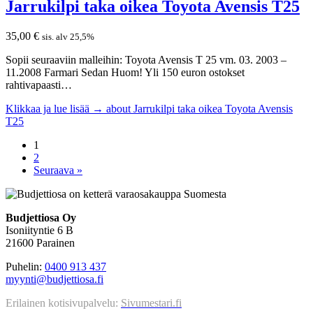
Jarrukilpi taka oikea Toyota Avensis T25
35,00
€
sis. alv 25,5%
Sopii seuraaviin malleihin: Toyota Avensis T 25 vm. 03. 2003 –
11.2008 Farmari Sedan Huom! Yli 150 euron ostokset
rahtivapaasti…
Klikkaa ja lue lisää →
about Jarrukilpi taka oikea Toyota Avensis
T25
1
2
Seuraava »
Budjettiosa Oy
Isoniityntie 6 B
21600 Parainen
Puhelin:
0400 913 437
myynti@budjettiosa.fi
Erilainen kotisivupalvelu:
Sivumestari.fi