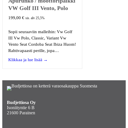
Apurunko / moottoripalkki
VW Golf III Vento, Polo
199,00
€
sis. alv 25,5%
Sopii seuraaviin malleihin: Vw Golf
III Vw Polo, Classic, Variant Vw
Vento Seat Cordoba Seat Ibiza Huom!
Rahtivapaasti perille, jopa…
about Apurunko / moottoripalkki VW Golf II
Klikkaa ja lue lisää →
Budjettiosa Oy
Isoniityntie 6 B
21600 Parainen