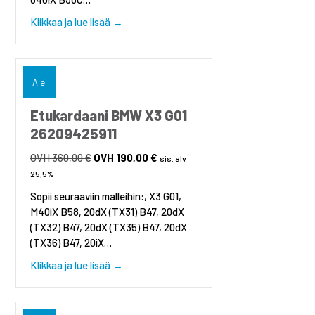
about Etukardaani BMW 8 srj G14, G15, G1
Klikkaa ja lue lisää →
Ale!
Etukardaani BMW X3 G01
26209425911
360,00
€
Alkuperäinen
190,00
€
Nykyinen
sis. alv
hinta
hinta
25,5%
oli:
on:
Sopii seuraaviin malleihin:, X3 G01,
360,00 €.
190,00 €.
M40iX B58, 20dX (TX31) B47, 20dX
(TX32) B47, 20dX (TX35) B47, 20dX
(TX36) B47, 20iX…
about Etukardaani BMW X3 G01 262094259
Klikkaa ja lue lisää →