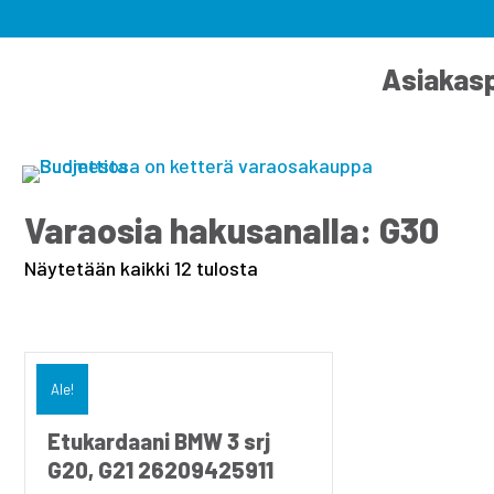
Asiakasp
Varaosia hakusanalla: G30
Näytetään kaikki 12 tulosta
Ale!
Etukardaani BMW 3 srj
G20, G21 26209425911