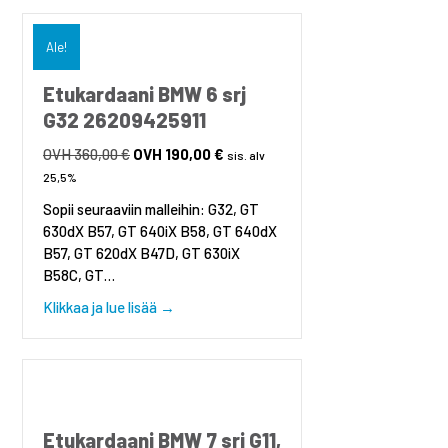
Ale!
Etukardaani BMW 6 srj
G32 26209425911
360,00
€
Alkuperäinen
190,00
€
Nykyinen
sis. alv
hinta
hinta
25,5%
oli:
on:
Sopii seuraaviin malleihin: G32, GT
360,00 €.
190,00 €.
630dX B57, GT 640iX B58, GT 640dX
B57, GT 620dX B47D, GT 630iX
B58C, GT…
about Etukardaani BMW 6 srj G32 2620942
Klikkaa ja lue lisää →
Etukardaani BMW 7 srj G11,