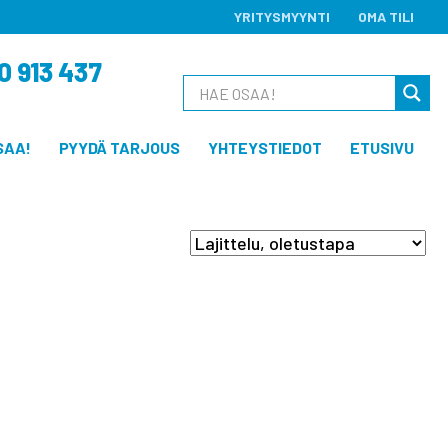
YRITYSMYYNTI
OMA TILI
0 913 437
SAA!
PYYDÄ TARJOUS
YHTEYSTIEDOT
ETUSIVU