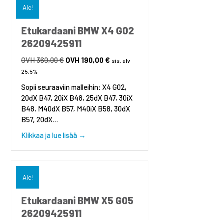
Ale!
Etukardaani BMW X4 G02
26209425911
360,00
€
Alkuperäinen
190,00
€
Nykyinen
sis. alv
hinta
hinta
25,5%
oli:
on:
Sopii seuraaviin malleihin: X4 G02,
360,00 €.
190,00 €.
20dX B47, 20iX B48, 25dX B47, 30iX
B48, M40dX B57, M40iX B58, 30dX
B57, 20dX…
about Etukardaani BMW X4 G02 26209425
Klikkaa ja lue lisää →
Ale!
Etukardaani BMW X5 G05
26209425911