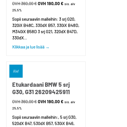
360,00
€
Alkuperäinen
190,00
€
Nykyinen
sis. alv
hinta
hinta
25,5%
oli:
on:
Sopii seuraaviin malleihin: 3 srj G20,
360,00 €.
190,00 €.
320iX B48C, 330dX B57, 330iX B48D,
M340iX B58D 3 srj G21, 320dX B47D,
330dX…
about Etukardaani BMW 3 srj G20, G21 262
Klikkaa ja lue lisää →
Ale!
Etukardaani BMW 5 srj
G30, G31 26209425911
360,00
€
Alkuperäinen
190,00
€
Nykyinen
sis. alv
hinta
hinta
25,5%
oli:
on:
Sopii seuraaviin malleihin:, 5 srj G30,
360,00 €.
190,00 €.
520dX B47, 530dX B57, 530iX B46,