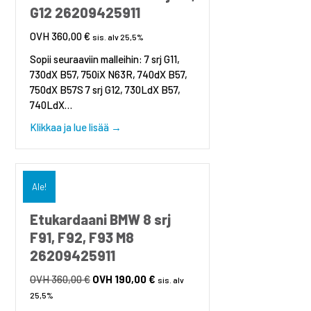
G12 26209425911
360,00
€
sis. alv 25,5%
Sopii seuraaviin malleihin: 7 srj G11,
730dX B57, 750iX N63R, 740dX B57,
750dX B57S 7 srj G12, 730LdX B57,
740LdX…
about Etukardaani BMW 7 srj G11, G12 262
Klikkaa ja lue lisää →
Ale!
Etukardaani BMW 8 srj
F91, F92, F93 M8
26209425911
360,00
€
Alkuperäinen
190,00
€
Nykyinen
sis. alv
hinta
hinta
25,5%
oli:
on: