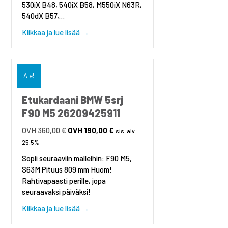
530iX B48, 540iX B58, M550iX N63R,
540dX B57,…
about Etukardaani BMW 5 srj G30, G31 262
Klikkaa ja lue lisää →
Ale!
Etukardaani BMW 5srj
F90 M5 26209425911
360,00
€
Alkuperäinen
190,00
€
Nykyinen
sis. alv
hinta
hinta
25,5%
oli:
on:
Sopii seuraaviin malleihin: F90 M5,
360,00 €.
190,00 €.
S63M Pituus 809 mm Huom!
Rahtivapaasti perille, jopa
seuraavaksi päiväksi!
about Etukardaani BMW 5srj F90 M5 2620
Klikkaa ja lue lisää →