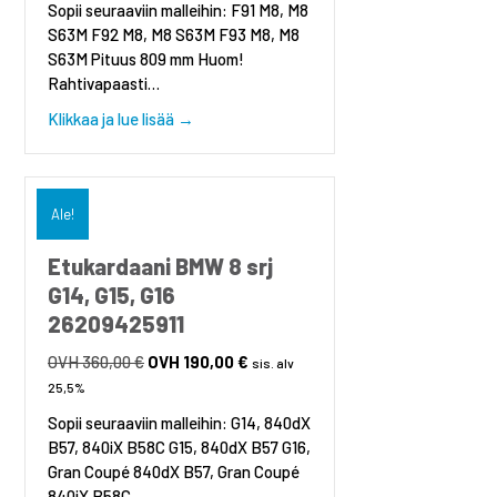
Sopii seuraaviin malleihin: F91 M8, M8
360,00 €.
190,00 €.
S63M F92 M8, M8 S63M F93 M8, M8
S63M Pituus 809 mm Huom!
Rahtivapaasti…
about Etukardaani BMW 8 srj F91, F92, F9
Klikkaa ja lue lisää →
Ale!
Etukardaani BMW 8 srj
G14, G15, G16
26209425911
360,00
€
Alkuperäinen
190,00
€
Nykyinen
sis. alv
hinta
hinta
25,5%
oli:
on:
Sopii seuraaviin malleihin: G14, 840dX
360,00 €.
190,00 €.
B57, 840iX B58C G15, 840dX B57 G16,
Gran Coupé 840dX B57, Gran Coupé
840iX B58C…