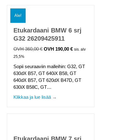
Ale!
Etukardaani BMW 6 srj
G32 26209425911
360,00
€
190,00
€
Alkuperäinen
Nykyinen
sis. alv
hinta
hinta
25,5%
oli:
on:
Sopii seuraaviin malleihin: G32, GT
360,00 €.
190,00 €.
630dX B57, GT 640iX B58, GT
640dX B57, GT 620dX B47D, GT
630iX B58C, GT…
about Etukardaani BMW 6 srj G32 2620
Klikkaa ja lue lisää →
Etukardaani BMW 7 srj