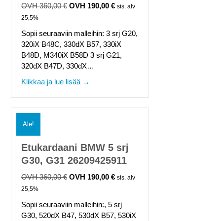
360,00
€
190,00
€
Alkuperäinen
Nykyinen
sis. alv
hinta
hinta
25,5%
oli:
on:
Sopii seuraaviin malleihin: 3 srj G20,
360,00 €.
190,00 €.
320iX B48C, 330dX B57, 330iX
B48D, M340iX B58D 3 srj G21,
320dX B47D, 330dX…
about Etukardaani BMW 3 srj G20, G21
Klikkaa ja lue lisää →
Ale!
Etukardaani BMW 5 srj
G30, G31 26209425911
360,00
€
190,00
€
Alkuperäinen
Nykyinen
sis. alv
hinta
hinta
25,5%
oli:
on:
Sopii seuraaviin malleihin:, 5 srj
360,00 €.
190,00 €.
G30, 520dX B47, 530dX B57, 530iX