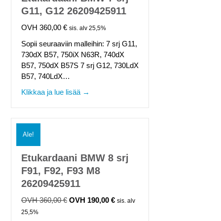
G11, G12 26209425911
360,00
€
sis. alv 25,5%
Sopii seuraaviin malleihin: 7 srj G11,
730dX B57, 750iX N63R, 740dX
B57, 750dX B57S 7 srj G12, 730LdX
B57, 740LdX…
about Etukardaani BMW 7 srj G11, G12
Klikkaa ja lue lisää →
Ale!
Etukardaani BMW 8 srj
F91, F92, F93 M8
26209425911
360,00
€
190,00
€
Alkuperäinen
Nykyinen
sis. alv
hinta
hinta
25,5%