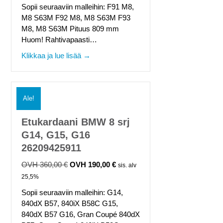
oli:
on:
Sopii seuraaviin malleihin: F91 M8,
360,00 €.
190,00 €.
M8 S63M F92 M8, M8 S63M F93
M8, M8 S63M Pituus 809 mm
Huom! Rahtivapaasti…
about Etukardaani BMW 8 srj F91, F92,
Klikkaa ja lue lisää →
Ale!
Etukardaani BMW 8 srj
G14, G15, G16
26209425911
360,00
€
190,00
€
Alkuperäinen
Nykyinen
sis. alv
hinta
hinta
25,5%
oli:
on:
Sopii seuraaviin malleihin: G14,
360,00 €.
190,00 €.
840dX B57, 840iX B58C G15,
840dX B57 G16, Gran Coupé 840dX