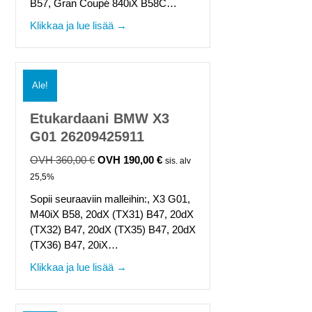
B57, Gran Coupé 840iX B58C…
about Etukardaani BMW 8 srj G14, G15
Klikkaa ja lue lisää →
Ale!
Etukardaani BMW X3
G01 26209425911
360,00
€
190,00
€
Alkuperäinen
Nykyinen
sis. alv
hinta
hinta
25,5%
oli:
on:
Sopii seuraaviin malleihin:, X3 G01,
360,00 €.
190,00 €.
M40iX B58, 20dX (TX31) B47, 20dX
(TX32) B47, 20dX (TX35) B47, 20dX
(TX36) B47, 20iX…
about Etukardaani BMW X3 G01 262094
Klikkaa ja lue lisää →