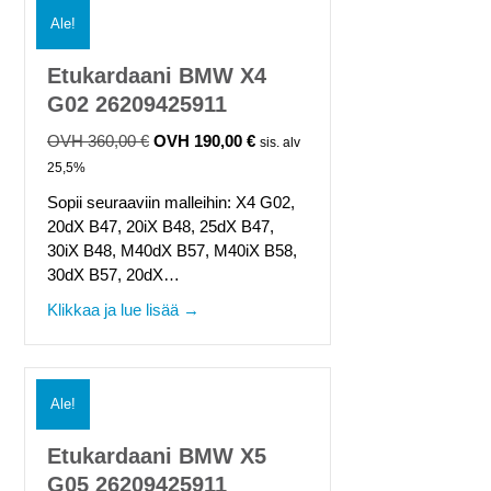
Ale!
Etukardaani BMW X4
G02 26209425911
360,00
€
190,00
€
Alkuperäinen
Nykyinen
sis. alv
hinta
hinta
25,5%
oli:
on:
Sopii seuraaviin malleihin: X4 G02,
360,00 €.
190,00 €.
20dX B47, 20iX B48, 25dX B47,
30iX B48, M40dX B57, M40iX B58,
30dX B57, 20dX…
about Etukardaani BMW X4 G02 262094
Klikkaa ja lue lisää →
Ale!
Etukardaani BMW X5
G05 26209425911