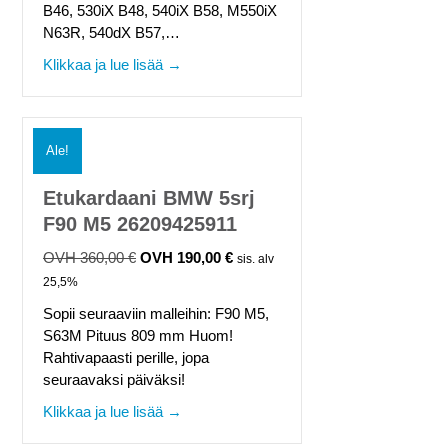
B46, 530iX B48, 540iX B58, M550iX
N63R, 540dX B57,…
about Etukardaani BMW 5 srj G30, G31
Klikkaa ja lue lisää →
Ale!
Etukardaani BMW 5srj
F90 M5 26209425911
360,00
€
190,00
€
Alkuperäinen
Nykyinen
sis. alv
hinta
hinta
25,5%
oli:
on:
Sopii seuraaviin malleihin: F90 M5,
360,00 €.
190,00 €.
S63M Pituus 809 mm Huom!
Rahtivapaasti perille, jopa
seuraavaksi päiväksi!
about Etukardaani BMW 5srj F90 M5 26
Klikkaa ja lue lisää →